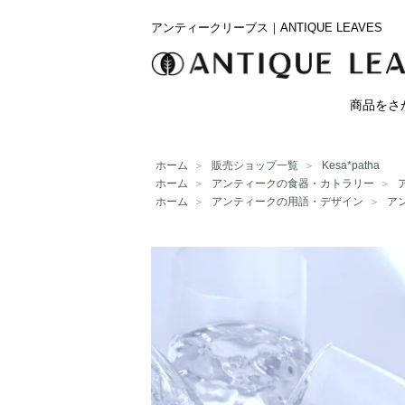
アンティークリーブス｜ANTIQUE LEAVES
商品をさ
ホーム
＞
販売ショップ一覧
＞
Kesa*patha
ホーム
＞
アンティークの食器・カトラリー
＞
ホーム
＞
アンティークの用語・デザイン
＞
ア