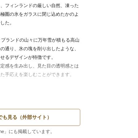
は、フィンランドの厳しい自然、凍った
北極圏の氷をガラスに閉じ込めたかのよ
した。

、ラップランドの山々に万年雪が積もる高山
名の通り、氷の塊を削り出したような、
せるデザインが特徴です。

安定感を生み出し、見た目の透明感とは
た手応えを楽しむことができます。

la FINLAND」の文字。こちらのロゴは
に使用されたデザインになり、シールも綺麗
。

ついて（必ずご確認ください）

品ですが、１客の内側に小さなキズが１