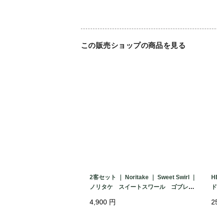
この販売ショップの商品を見る
2客セット ｜ Noritake ｜ Sweet Swirl ｜
H
ノリタケ スイートスワール ゴブレッ
ド
ト グラス ライラック 希少 廃盤
年
4,900
円
2
日本
製