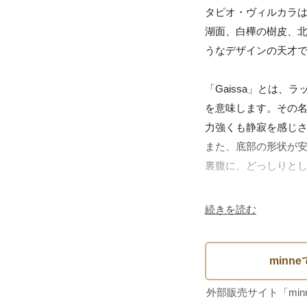
タピオ・ヴィルカラ
湖面、白樺の樹皮、
うなデザインの天才で
「Gaissa」とは
を意味します。その
力強くも静寂を感じさ
また、底部の形状が
裏腹に、どっしりとし
ロゴシールには「iitta
続きを読む
1991～2000年頃
な状態で残っています
■ コンディションに
おそらく未使用保管