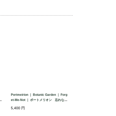


くく、画像に写り込まない程度の微細な
ージの特性をご理解願います。

ては、ロゴシールも綺麗な状態で残って
が経ったものとしては非常に良好なコン
用箱付きでお届けいたします。

て、画像の中にサイズの一回り小さい
Portmeirion ｜ Botanic Garden ｜ Forg
ります。また、Avenaシリーズの花瓶も写
et-Me-Not ｜ ポートメリオン 忘れな
草 カップ＆ソーサー ヴィンテージ
となります。

5,400
円
イギリス