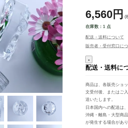
6,560円
(
在庫数：1 点
配送・送料について
販売者・受付窓口に
×
配送・送料に
商品は、各販売ショッ
文受付後、またはご入
送いたします。
日本国内への配送は、
沖縄・離島・大型商
が発生する場合があ