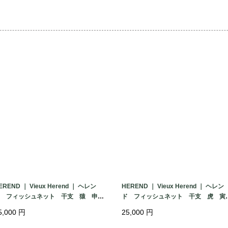
点見受けられました。
外側からは目立ちに
ものですが、ヴィンテ
そちらの一点を除い
おり、廃盤から年月
ディションです。

２客セット、当時の専
サイズ

口径8cm　高さ9cm

※大きさの比較とし
EREND ｜ Vieux Herend ｜ ヘレン
HEREND ｜ Vieux Herend ｜ ヘレン
Gaissaも写ってお
 フィッシュネット 干支 猿 申
ド フィッシュネット 干支 虎 寅
 グリーン フィギュリン 2004年
年 グリーン フィギュリン 2010年
っております。別販売
5,000
円
25,000
円
 ハンガリー
製 ハンガリー