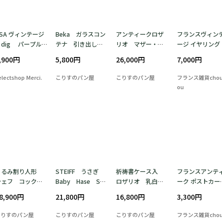
SA ヴィンテージ
Beka ガラスコン
アンティークロザ
フランスヴィン
dig パープル
テナ 引き出し容
リオ マザー・オ
ージ イヤリング 
蛙 Mサイズ
器 スパイスラッ
ブ・パール ドイ
絶妙なライムグ
,900円
5,800円
26,000円
7,000円
コットン パープ
ク ミッドセンチ
ツ
ーンのレトロガ
ル ブルー 両面
ュリー ドイツ 19
ス | 1950～60
electshop Merci.
こりすのパン屋
こりすのパン屋
フランス雑貨chou
プリント ケロッ
50年代 キッチンス
ou
グ Tシャツ USA
トッカー 古硝子
くるみ割り人形
STEIFF うさぎ
祈祷書ケース入
フランスアンテ
シェフ コックさ
Baby Hase Sas
ロザリオ 乳白色
ーク ポストカード
ん ドイツ クリ
sy シュタイフ
サテンガラス ド
おくるみに包ま
8,900円
21,800円
16,800円
3,300円
スマス 木工民芸
ウサギのサッシー
イツ
た赤ちゃん ユー
細工 料理人 ヴ
ラスで愛らしい |
こりすのパン屋
こりすのパン屋
こりすのパン屋
フランス雑貨chou
ィンテージ
900年前後