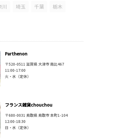
奈川
埼玉
千葉
栃木
馬
庫
京都
三重
滋賀
Parthenon
〒520-0511 滋賀県 大津市 南比467
歌山
11:00-17:00
火・水（定休）
賀
長崎
熊本
大分
フランス雑貨chouchou
児島
沖縄
〒680-0031 鳥取県 鳥取市 本町1-104
12:00-18:30
日・水（定休）