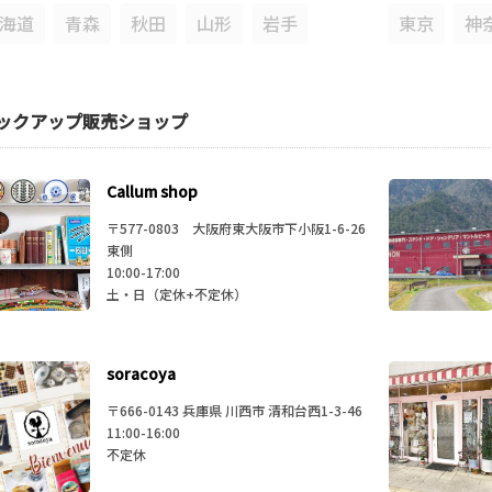
海道
青森
秋田
山形
岩手
東京
神
城
福島
茨城
群
ックアップ販売ショップ
関西
知
岐阜
静岡
新潟
山梨
大阪
兵
Callum shop
〒577-0803 大阪府東大阪市下小阪1-6-26
野
石川
富山
福井
奈良
和
東側
10:00-17:00
土・日（定休+不定休）
・四国
九州・沖縄
山
広島
鳥取
島根
山口
福岡
佐
soracoya
川
徳島
愛媛
高知
宮崎
鹿
〒666-0143 兵庫県 川西市 清和台西1-3-46
11:00-16:00
不定休