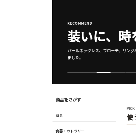
ー
RECOMMEND
ル
一杯の時間
と
ワイングラス、タンブラー、カットガ
蚤
います。
の
市
情
商品をさがす
PICK
報
使
家具
の
食器・カトラリー