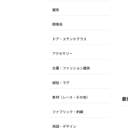
総
雑貨
合
照明具
サ
ドア・ステンドグラス
イ
アクセサリー
ト
古着・ファッション雑貨
ANTIQUE
絨毯・ラグ
LEAVES
素材（レース・その他）
新
ファブリック・刺繍
用語・デザイン