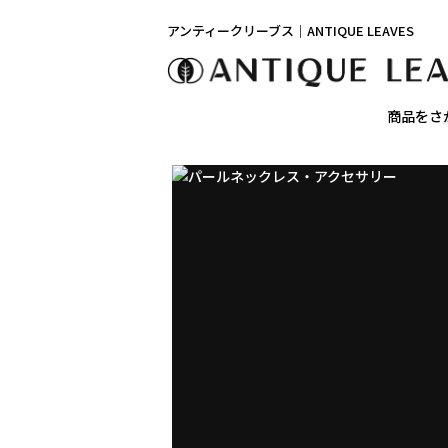
アンティークリーブス｜ANTIQUE LEAVES
商品をさ
ア
ン
テ
ィ
ー
ク
モ