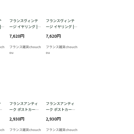
テ
フランスヴィンテ
フランスヴィンテ
|
ージ イヤリング |
ージ イヤリング |タ
リ
光を透かす 美しい
ーコイズブルー モ
7,620円
7,620円
ラ
ルビーレッドガラ
ザイクタイル風ガ
年頃
ス | 1950～60年頃
ラス | 1950～60年
ch
フランス雑貨chouch
フランス雑貨chouch
頃
ou
ou
ィ
フランスアンティ
フランスアンティ
 |
ーク ポストカード |
ーク ポストカード |
れ
マーガレットや勿
1906年消印 立体エ
2,930円
2,930円
モ
忘草 エンボス加工
ンボス加工（小鳥
 1
（小鳥と草花）| 19
と草花）| （B02
ch
フランス雑貨chouch
フランス雑貨chouch
00年頃（A008）
8）