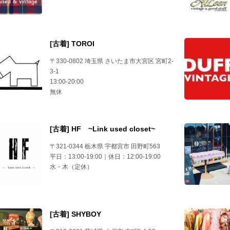
[古着] TOROI
〒330-0802 埼玉県 さいたま市大宮区 宮町2-
3-1
13:00-20:00
無休
[古着] HF ~Link used closet~
〒321-0344 栃木県 宇都宮市 田野町563
平日：13:00-19:00｜休日：12:00-19:00
水・木（定休）
[古着] SHYBOY