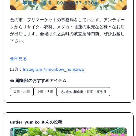
蚤の市・フリマーケットの事務局をしています。アンティー
クからリサイクル衣料、メダカ・睡蓮の販売など様々なお店
が出店します。会場は久之浜町の波立薬師門前。ぜひお越し
下さい。

全部見る
出典：
Instagram @moribow_horikawa
🧺 編集部のおすすめアイテム
豆皿・小皿
中皿・大皿
その他の和食器・長皿・変形皿
untier_yumiko さんの投稿