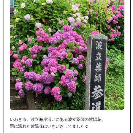
いわき市。波立海岸沿いにある波立薬師の紫陽花。

雨に濡れた紫陽花はいきいきしてました☺️
