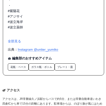
・

・

#紫陽花

#アジサイ

#波立海岸

#波立薬師

全部見る
出典：
Instagram @untier_yumiko
🧺 編集部のおすすめアイテム
花瓶・ベース
ガラス瓶・ボトル
プレート・皿
アクセス
アクセスは、JR常磐線久ノ浜駅からバスで約5分、または常磐自動車道いわき
四倉ICから車で15分の距離にあります。駐車場からは、のぼり旗が風にはため