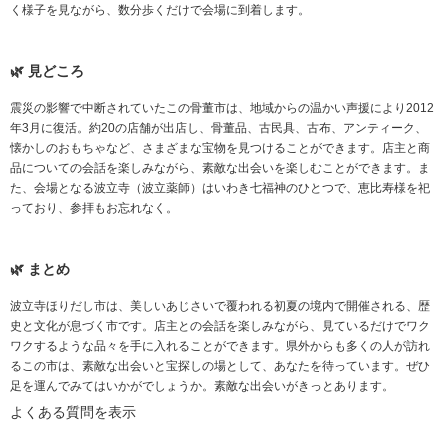
く様子を見ながら、数分歩くだけで会場に到着します。
見どころ
震災の影響で中断されていたこの骨董市は、地域からの温かい声援により2012
年3月に復活。約20の店舗が出店し、骨董品、古民具、古布、アンティーク、
懐かしのおもちゃなど、さまざまな宝物を見つけることができます。店主と商
品についての会話を楽しみながら、素敵な出会いを楽しむことができます。ま
た、会場となる波立寺（波立薬師）はいわき七福神のひとつで、恵比寿様を祀
っており、参拝もお忘れなく。
まとめ
波立寺ほりだし市は、美しいあじさいで覆われる初夏の境内で開催される、歴
史と文化が息づく市です。店主との会話を楽しみながら、見ているだけでワク
ワクするような品々を手に入れることができます。県外からも多くの人が訪れ
るこの市は、素敵な出会いと宝探しの場として、あなたを待っています。ぜひ
足を運んでみてはいかがでしょうか。素敵な出会いがきっとあります。
よくある質問を表示