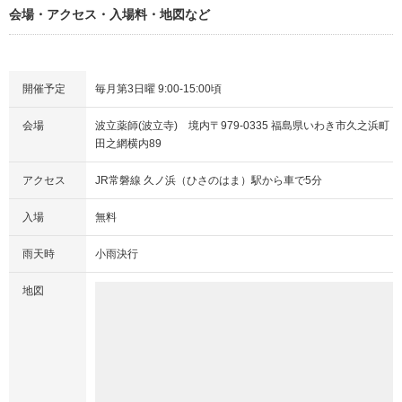
会場・アクセス・入場料・地図など
開催予定
毎月第3日曜 9:00-15:00頃
会場
波立薬師(波立寺) 境内〒979-0335 福島県いわき市久之浜町
田之網横内89
アクセス
JR常磐線 久ノ浜（ひさのはま）駅から車で5分
入場
無料
雨天時
小雨決行
地図