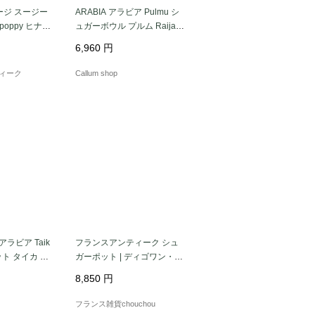
ージ スージー
ARABIA アラビア Pulmu シ
ーポット」をご紹介します。
poppy ヒナゲ
ュガーボウル プルム Raija U
ウル ウェッジ
osikkinen 北欧食器 フィンラ
6,960
円
Y8597]
ンド ヴィンテージ アンティ
ーク_it4544
ィーク
Callum shop
 アラビア Taik
フランスアンティーク シュ
ト タイカ 北
ガーポット | ディゴワン・サ
ランド ヴィン
ルグミンヌ（Digoin Sarregu
8,850
円
ーク_it4482
emines）愛らしい花柄 白磁
金彩 |1930-60年代
フランス雑貨chouchou