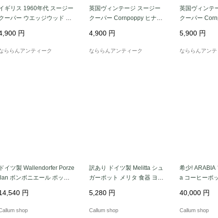
イギリス 1960年代 スージー
英国ヴィンテージ スージー
英国ヴィンテ
に小さな彩りを添えてくれる 「時を重ねたシュガーボウル・シュガ
クーパー ウエッジウッド ア
クーパー Cornpoppy ヒナゲ
クーパー Corn
ンドロメダ シュガーボウル
シ ミニシュガーボウル ウェ
シ シュガーボ
4,900
円
4,900
円
5,900
円
SUSIE COOPER WEDGWO
ッジウッド[EY8600]
ウッド 英国製[E
OD ENGLAND [EY8382]
なららんアンティーク
なららんアンティーク
なららんアンテ
ドイツ製 Wallendorfer Porze
訳あり ドイツ製 Melitta シュ
希少! ARABIA
llan ボンボニエール ポット
ガーポット メリタ 食器 ヨー
a コーヒーポッ
Echt Kobalt ヴァレンドルフ
ロッパ ヴィンテージ アンテ
欧食器 フィン
14,540
円
5,280
円
40,000
円
食器 ヴィンテージ アンティ
ィーク_it4532
テージ アンティ
ーク_it4539
Callum shop
Callum shop
Callum shop