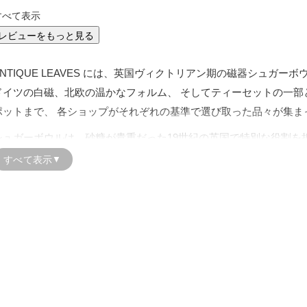
すべて表示
レビューをもっと見る
ANTIQUE LEAVES には、英国ヴィクトリアン期の磁器シュガー
ドイツの白磁、北欧の温かなフォルム、 そしてティーセットの一部
ポットまで、 各ショップがそれぞれの基準で選び取った品々が集ま
シュガーボウルは、砂糖が貴重だった19世紀の英国で特別な役割を
ぶ
ティーセットの重要な要素
として発展しました。 素材や形状、
すべて表示
▼
掲載にあたっては各ショップが、デザイン・素材・状態などを確認し
のを中心に掲載しています。
シュガーボウルの魅力は、フォルムや装飾だけでなく、 その器に残
ります。 英国の花柄磁器、フランスの金彩、北欧のシンプルなライ
昭和喫茶の素朴な佇まいなど、 一点ごとに時代と暮らしの記憶を感
砂糖入れとしてだけでなく、ジャムやフルーツを入れる器、 小物入
ガーボウル。 本ページでは、英国クラシックから北欧モダン、シル