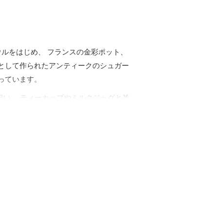
ボウルをはじめ、 フランスの金彩ポット、
として作られたアンティークのシュガー
っています。
担い、 ティーカップやミルクジャグと並
装飾の違いによって個性が大きく異なり、
たうえで、 暮らしに取り入れやすいも
る
ティータイム文化の歴史や背景
にもあ
ン、 シルバー製のシュガースカットル、
じさせる表情があります。
れやインテリアとしても使いやすいシュ
バー製のボウルまで、 日々の暮らしの中