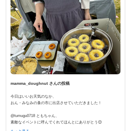
普段、こうした骨董品に触れる機会の少ない方々が興味深く手
に取ってくださる姿。そして何より、私たちのことを知ってく
ださっているお客様や他出店者様からのお声がけが、本当に、
本当に嬉しかったです。
今回も多くの古いものたちが、新たな持ち主のもとへ旅立って
いきました。
それぞれの暮らしの中で、また新しい物語を紡いでくれること
と思います。
改めて、ご来場いただいた皆様、そして主催・運営者の皆様、
素敵な一日をありがとうございました。これからも地域の皆様
mamma_doughnut さんの投稿
に愛される素敵な蚤の市として更なる成長を祈りつつ、次回も
ご縁があればぜひ出店させていただきたいと思います。
今日はいいお天気のなか、
おん・みなみの蚤の市に出店させていただきました！
@tumugu0718 ともちゃん、
素敵なイベントに呼んでくれてほんとにありがとう😊
もっと見る