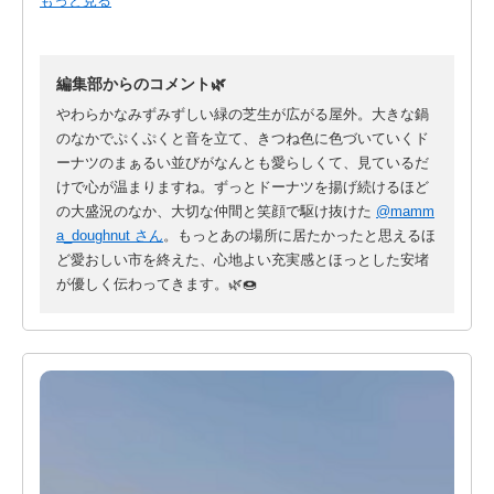
暑い中、ドーナツにお並びいただいたお客さま、
お待たせしてしまってすみません。
ありがとうございました！
編集部からのコメント🌿
結果、私もずっとドーナツ揚げてて写真がほぼ無くて。
やわらかなみずみずしい緑の芝生が広がる屋外。大きな鍋
友達が撮ってくれた写真が唯一！
のなかでぷくぷくと音を立て、きつね色に色づいていくド
ーナツのまぁるい並びがなんとも愛らしくて、見ているだ
お客さまにこんな感じで
けで心が温まりますね。ずっとドーナツを揚げ続けるほど
お尻ばっかり向けててすみませんでした💦
の大盛況のなか、大切な仲間と笑顔で駆け抜けた
@mamm
a_doughnut さん
。もっとあの場所に居たかったと思えるほ
でもスタッフみゆきさんとのこの笑顔の写真から、
ど愛おしい市を終えた、心地よい充実感とほっとした安堵
今日の楽しさが伝わるかな😊
が優しく伝わってきます。🌿🍩
今、片付けも終わってほっとしてます。
いろんな出店者さんにお客さまに会えて嬉しかったけど、
もっと一人一人、ゆっくり喋りたかったな。
もっとあの場所に居たかった。
それくらい素敵な市でした。