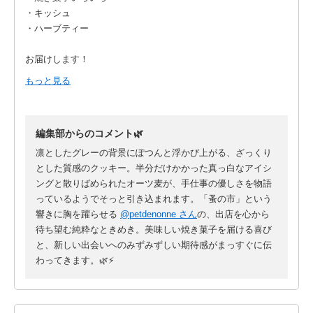
・キッシュ
・ハーブティー
お届けします！
蚤の市、わたしの大好きなこの言葉に胸が高鳴ります。古物の
もっと見る
あれやこれやうんちくも聞きたいし、飲食店のみなさんもとて
もたのしみな方々ばかり。南大阪までぜひお出かけください⚡️
編集部からのコメント🌿
みなさんにお会いできるのをたのしみにしています
凛としたグレーの背景にぽつんと浮かび上がる、ざっくり
とした質感のクッキー。半分だけかかった真っ白なアイシ
ングと散りばめられたオーツ麦が、手仕事の優しさを物語
っているようでそっと引き込まれます。「蚤の市」という
響きに胸を躍らせる
@petdenonne さん
の、出店を心から
待ち望む純粋なときめき。美味しい焼き菓子を届ける喜び
と、新しい出会いへのみずみずしい期待感がまっすぐに伝
わってきます。🌿⚡️