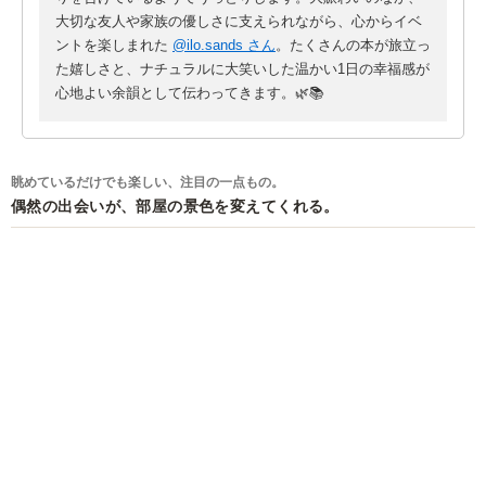
差し入れてくれる友達
大切な友人や家族の優しさに支えられながら、心からイベ
（ほんとうにありがとう🥹）と
ントを楽しまれた
@ilo.sands さん
。たくさんの本が旅立っ
家族のおかげで
た嬉しさと、ナチュラルに大笑いした温かい1日の幸福感が
ばっちり美味しいものも食べられました！
心地よい余韻として伝わってきます。🌿📚
そんなに笑うことあるか？ってくらい
ナチュラルに大笑いしていた1日です
眺めているだけでも楽しい、注目の一点もの。
偶然の出会いが、部屋の景色を変えてくれる。
お天気にもめぐまれ
とてもとても楽しかったです
.
本もたくさん手に取っていただいて
後半はスカスカに...
また次に向けてたくさん準備していきます📚