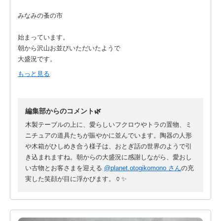
みなみの蚤の市
始まっています。
朝から沢山お並びいただいたようで
大盛況です。
16時までお待ちしております。
もっと見る
@minami.no.nominoichi
編集部からのコメント🌿
木製テーブルの上に、愛らしいフクロウやトラの置物、ミ
ニチュアの道具たちが賑やかに並んでいます。陶器の人形
や木箱がひしめき合う様子は、おとぎ話の世界のようで引
き込まれますね。朝からの大盛況に感謝しながら、愛おし
い古物とお客さまを迎える
@planet.otogikomono さん
の充
実した笑顔が目に浮かびます。🏺✨