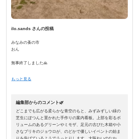
ilo.sands さんの投稿
みなみの蚤の市
おん
無事終了しました🙏
遊びに来てくださったみなさま
もっと見る
どうもあリがとうございます😸
主催、スタッフ
編集部からのコメント🌿
他出店者のみなまさまも
大変お世話になりました！
どこまでも広がる柔らかな青空のもと、みずみずしい緑の
芝生にぽつんと置かれた手作りの案内看板。上部を彩るボ
開始から大賑わいで
リュームのあるグリーンやミモザ、足元の古びた木箱や小
あやうくお昼ご飯を食べ損ねるところでしたが
さなブリキのジョウロが、のどかで優しいイベントの始ま
りを告げているようでうっとりします。大賑わいのなか、