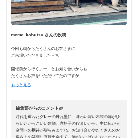
meme_kobutsu さんの投稿
今回も朝からたくさんのお客さまに
ご来場いただきました～🏃‍️
開催前から行くよー！とお知り合いからも
たくさんお声をいただいてたのですが
聞いていてもやっぱりお顔を見ると
もっと見る
うれしくてうれしくて...！😭
遊びに来てくださって
お店を回ったり建物を見てもらえたり
編集部からのコメント🌿
楽しんでくださって
本当にありがとうございました🙇‍️
時代を重ねたグレーの煉瓦壁に、味わい深い木製の扉がひ
らいたかっこいい建物。窓格子の佇まいから、中に広がる
素敵な出店者のみなさまも
空間への期待が膨らみますね。お知り合いやたくさんのお
お力添えいただきありがとうございました！
客さまの笑顔に直接出会えて、胸がいっぱいになったとい