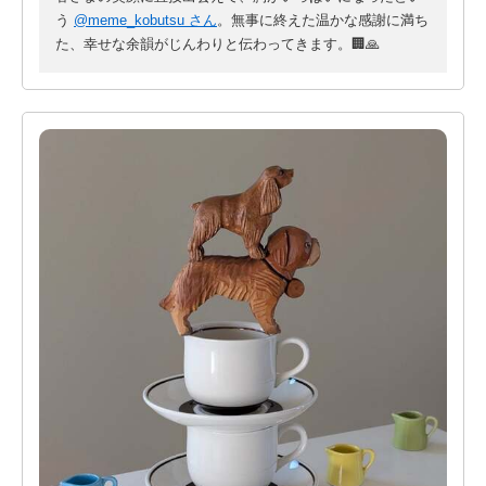
みなさんにも楽しかった～とお声をいただけて
う
@meme_kobutsu さん
。無事に終えた温かな感謝に満ち
開催してよかったなと胸がいっぱいでした🙏
た、幸せな余韻がじんわりと伝わってきます。🏢🙏
素敵な会場を貸してくださった
スピニングミルさまにも感謝です！
古道具好きのテンションが上がるかっこいい建物だなあと再実
感...🏢
今回より発売されたみなみくんグッズも
好評でうれしい限り👏
手に取ってくださったみなさま
ぜひたくさん使ってくださいね～🍙
反省点や今後の課題もありましたが
ひとまず楽しい1日となってよかった～！
みなみの蚤の市に関わってくださったみなさま
本当に本当にありがとうございました！
今後ともよろしくお願いします🐶