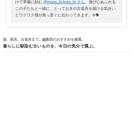
けて準備に励む
@mono_to.koto_to さん
。遊び心あふれる
この子たちと一緒に、とっておきの古道具を届ける気合い
とワクワク感が真っ直ぐに伝わってきます。☕️🐕
器、家具、古道具まで。編集部のおすすめを厳選。
暮らしに馴染む古いものを、今日の気分で選ぶ。