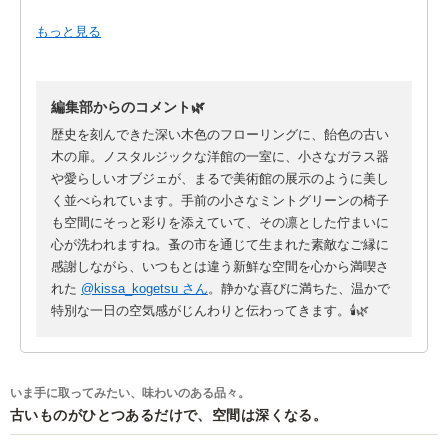
歴史のあるとても素敵な場所での出展で
もっと見る
お声掛けいただいてからずっと楽しみにしていました。
企画で展示を行ったり、室内であったり
普段の蚤の市とは違った雰囲気でのイベントで
編集部からのコメント🌿
すごく新鮮楽しかったです。
主催者の3組の古道具屋さん、その他出展者さん
歴史を刻んできた深い木色のフローリングに、飴色の古い
来て下さった皆様ありがとうございました!
木の扉。ノスタルジックな洋館の一室に、小さなガラス器
や愛らしいオブジェが、まるで美術館の展示のように美し
く並べられています。手前の小さなミントグリーンの椅子
も空間にそっと彩りを添えていて、その凛とした佇まいに
心が洗われますね。蚤の市を通じて生まれた素敵なご縁に
感謝しながら、いつもとは違う新鮮な空間を心から満喫さ
れた
@kissa_kogetsu さん
。静かな喜びに満ちた、温かで
特別な一日の空気感がじんわりと伝わってきます。🕯️🌿
いま手に取ってみたい、味わいのある品々。
古いものがひとつあるだけで、空間は深くなる。