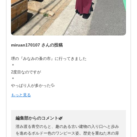
miruan170107 さんの投稿
堺の『みなみの蚤の市』に行ってきました
＊
2度目なのですが
＊
やっぱり人が多かった💦
＊
もっと見る
空いたとこから順番に見て行って
＊
今回は素麺の木箱だけお迎えしました
編集部からのコメント🌿
澄み渡る青空のもと、趣のある古い建物の入り口へと歩み
を進めるボルドー色のワンピース姿。歴史を重ねた木の扉