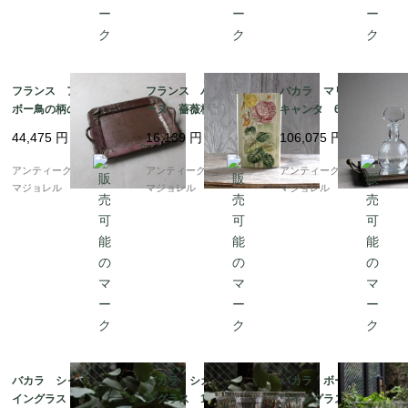
フランス アールヌー
フランス バルボティ
バカラ マリヨン デ
ボー鳥の柄のシルバー
ーヌ 薔薇柄の壁掛け
キャンタ 6687
プレーテッドトレイ 6
フラワーベース 223
44,475
円
16,139
円
106,075
円
799
mm 6522_02
アンティークギャラリー
アンティークギャラリー
アンティークギャラリー
マジョレル
マジョレル
マジョレル
バカラ シャルム ワ
バカラ シカゴ ワイ
バカラ ボーアルネ
イングラス マーク無
ングラス 112mm 595
ワイングラス 5911