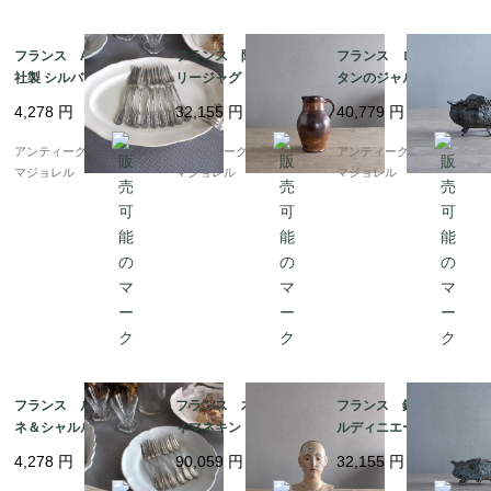
フランス A. Frionnet
フランス 陶器 ポタ
フランス ロココ エ
社製 シルバープレーテ
リージャグ 7290
タンのジャルディニエ
ッドフォーク 7538_2
ール 7750
4,278
円
32,155
円
40,779
円
3_33
アンティークギャラリー
アンティークギャラリー
アンティークギャラリー
マジョレル
マジョレル
マジョレル
フランス ルイラヴィ
フランス 木製のレデ
フランス 鋳物のジャ
ネ＆シャルルダンフェ
ィマネキン 7568
ルディニエール 7110
ール社製 シルバープ
4,278
円
90,059
円
32,155
円
レーテッドフォーク 7