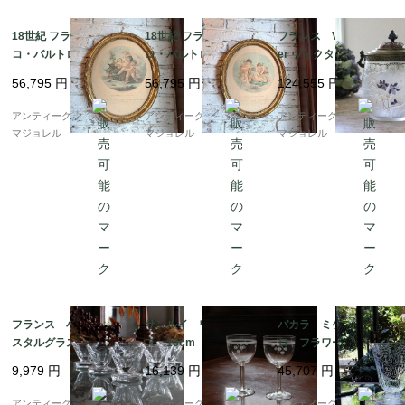
18世紀 フランチェス
18世紀 フランチェス
フランス Victor Sagli
コ・バルトロッツィの
コ・バルトロッツィの
er ヴィクター・サグリ
銅版画が入ったオーバ
銅版画が入ったオーバ
エ ガラスビスケット
56,795
円
56,795
円
124,555
円
ルゴールドフレーム 7
ルゴールドフレーム 7
ジャー 6696
421_01
421_02
アンティークギャラリー
アンティークギャラリー
アンティークギャラリー
マジョレル
マジョレル
マジョレル
フランス 小さなクリ
サンルイ ワイングラ
バカラ ミケランジェ
スタルグラス 7524
ス 16cm 6856
ロ フラワーベース 1
25mm 6787
9,979
円
16,139
円
45,707
円
アンティークギャラリー
アンティークギャラリー
アンティークギャラリー