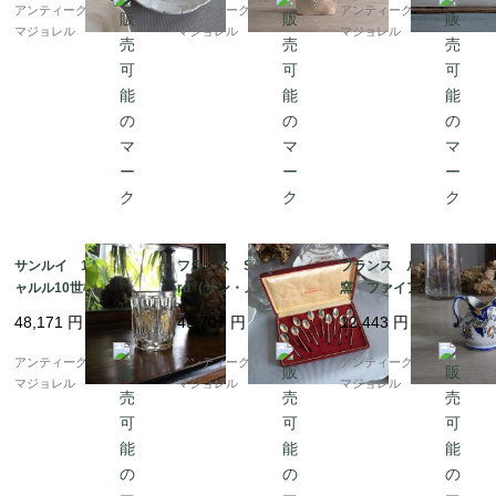
538_34_45
アンティークギャラリー
アンティークギャラリー
アンティークギャラリー
マジョレル
マジョレル
マジョレル
サンルイ 19世紀 シ
フランス Saint Meda
フランス ルーアン
ャルル10世様式 金彩
rd（サン・メダ?ル）シ
窯 ファイアンス焼
タンブラーグラス 74
ルバープレーテッドス
き スモールジャグ 7
48,171
円
45,707
円
12,443
円
23
プーン12本セット 73
508
67
アンティークギャラリー
アンティークギャラリー
アンティークギャラリー
マジョレル
マジョレル
マジョレル