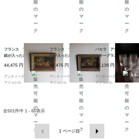
フランス フルーツの
フランス フルーツの
バカラ アテネ ウイ
絵が入った木製フレー
絵が入った木製フレー
スキーグラス 80mm
ム 1912年 6479_02
ム 1912年 6479_01
5590
44,475
円
44,475
円
16,139
円
アンティークギャラリー
アンティークギャラリー
アンティークギャラリー
マジョレル
マジョレル
マジョレル
全
501
件中
1 - 60
表示
1
ページ目