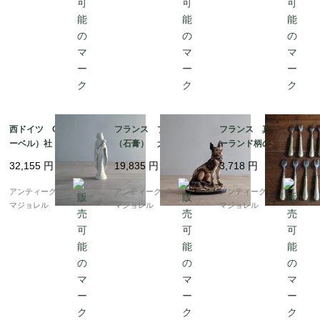
西ドイツ Goebel（ゲ
フランス プラスター
フランス 真鍮製 ガ
ーベル）社 フンメル人
（石膏） 犬の置物 2
ーランド柄のデザート
形 陶磁器の聖母子
65mm 7126
フォーク 5846
32,155
円
19,835
円
3,718
円
像 7176
アンティークギャラリー
アンティークギャラリー
アンティークギャラリー
マジョレル
マジョレル
マジョレル