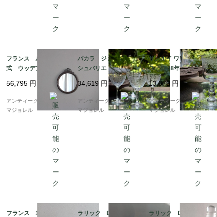
フランス ルイ16世様
バカラ ジョルジュ・
サンルイ ワイングラ
式 ウッデンミラー 6
シュバリエ フォント
ス 1908年カタログ掲
334
ネー ローズ柄 グラ
載 115mm 7954
56,795
円
34,619
円
13,675
円
ス 105mm 7952
アンティークギャラリー
アンティークギャラリー
アンティークギャラリー
マジョレル
マジョレル
マジョレル
フランス 19世紀 ビ
ラリック Dahlia ダ
ラリック Dahlia ダ