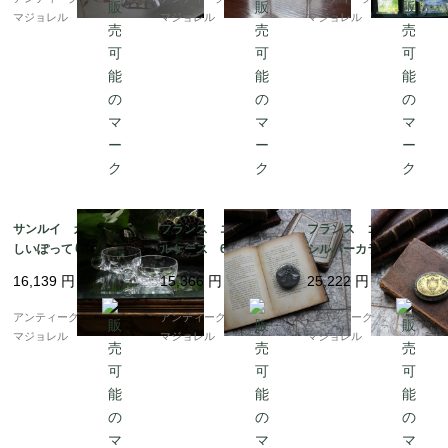
マジョレル
マジョレル
マジョレル
サンルイ カットが美
フランス エタンのピ
フランス ゴールドと
しいぽってりとしたカ
ルケース 6807
シルバーカラーのミラ
スタードグラス 6863
ー付きケース 6805
16,139
円
15,366
円
25,222
円
アンティークギャラリー
アンティークギャラリー
アンティークギャラリー
マジョレル
マジョレル
マジョレル