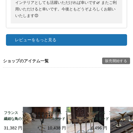
インテリアとしても活躍いただければ幸いです🌿 またご利
用いただけると幸いです。今後ともどうぞよろしくお願い
いたします😍
レビューをもっと見る
ショップのアイテム一覧
販売開始する
フランス ブロンズの
フランス アクセサリ
フランス アクセサリ
繊細な鳥のデザインの
ースタンド ARの文字
ースタンド 7071
小さなアクセサリース
入り 7070
31,382
円
10,438
円
6,496
円
タンド 7570