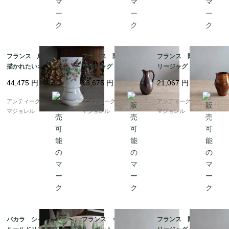
フランス 鳥の絵が得
フランス 陶器 ポタ
フランス 陶器 ポタ
描かれたいオパリンガ
リージャグ 7268
リージャグ 7193
ラスのフラワーベー
44,475
円
13,675
円
21,067
円
ス 7448
アンティークギャラリー
アンティークギャラリー
アンティークギャラリー
マジョレル
マジョレル
マジョレル
バカラ シャブリ フ
フランス キュノワー
フランス 陶器 ポタ