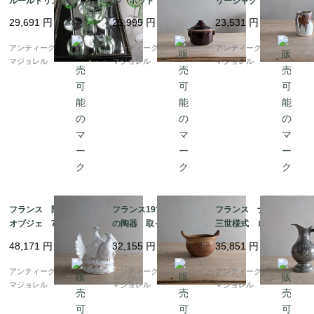
ルールドリス グリー
ル ポット 7107
リージャグ 7121
ンのグラス（ウランガ
29,691
円
25,995
円
23,531
円
ラス） 12cm 6682
アンティークギャラリー
アンティークギャラリー
アンティークギャラリー
マジョレル
マジョレル
マジョレル
フランス 陶製 鳩の
フランス19世紀 南仏
フランス ナポレオン
オブジェ 7272
の陶器 取っ手が付い
三世様式 ロカイユ柄
たポタリーポット 70
の大きなエタン（ピュ
48,171
円
32,155
円
35,851
円
80
ーター）ジャグ 7856
アンティークギャラリー
アンティークギャラリー
アンティークギャラリー
マジョレル
マジョレル
マジョレル