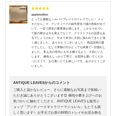
applemellon
とっても素敵なシルバープレートのトレイでした！ メッ
キだからこそ、アンティークの経年変化で縁の色味が出て
いて、一目で歴史の重厚感を感じます。 しかもそれでい
て銀の輝きは今も衰えてなくて、クリストフルの品質もあ
るでしょうけれど、今まで本当に大切に扱われてきたと強
く感じました。 ありがとうございました！ 商品説明の通
りでしたし、むしろ実物の方がとっても綺麗で一目惚れし
ました。 私も次の世代にも引き継げるよう、大切にいた
します。 梱包もしっかり丁寧で、出荷時も磨いてくださ
ったそうで、お心遣いとても嬉しいです。ありがとうござ
いました。
ANTIQUE LEAVESからのコメント
ご購入と温かなレビュー、さらに素敵なお写真まで投稿い
ただき誠にありがとうございます😊 梱包や磨き上げへのお
気づかいに触れてくださり、ANTIQUE LEAVESも販売シ
ョップ「アンティークギャラリーマジョレル」もとても嬉
しく思います✨ お手元でお茶の時間のトレイやお花を飾る