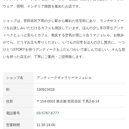
ウェア、照明、インテリア雑貨を集めたお店です。
ショップは、世田谷区下馬の少し駅から離れた住宅街にあり、ランチやスイー
ツをお楽しみいただけるカフェも併設しています。ほんの少し非日常なアンテ
ィークとふっと安らぐカフェ、相反する空気が混じり合うマジョレル。お散歩
がてら、どうぞお立ち寄りください。 いつもの日常をほんの少し贅沢に。一つ
ひとつSTORYを持つアンティークをふだんづかいで楽しんでほしい。そんな想
いを持った店主が、丁寧にご案内・ご説明致します。
ショップ名
アンティークギャラリーマジョレル
ID
100923428
住所
〒
154-0002
東京都
世田谷区
下馬2-6-14
電話番号
03-5787-6777
営業時間
11:30
-
18:00