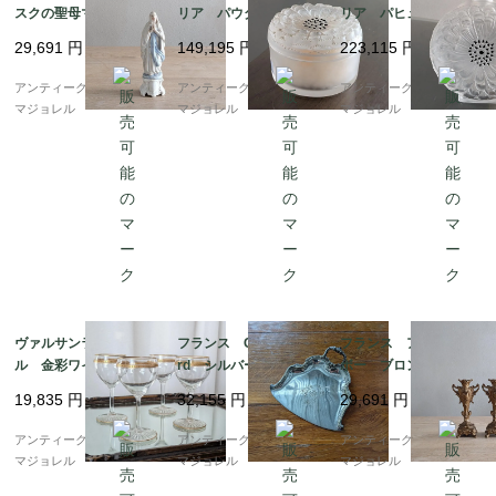
スクの聖母マリア像 7
リア パウダーケー
リア パヒュームボト
237
ス 7096
ル 香水瓶 7095
29,691
円
149,195
円
223,115
円
アンティークギャラリー
アンティークギャラリー
アンティークギャラリー
マジョレル
マジョレル
マジョレル
ヴァルサンランベー
フランス Cailar Baya
フランス アールヌー
ル 金彩ワイングラ
rd シルバープレー
ボー ブロンズキャン
ス 121mm 6868
ト ダストパン 0879
ドルスタンド 7024
19,835
円
32,155
円
29,691
円
アンティークギャラリー
アンティークギャラリー
アンティークギャラリー
マジョレル
マジョレル
マジョレル