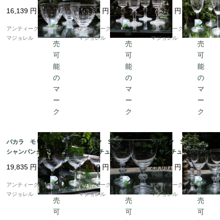
し 5948
7
16,139
円
19,835
円
17,371
円
アンティークギャラリー
アンティークギャラリー
アンティークギャラリー
マジョレル
マジョレル
マジョレル
バカラ モリエール
ラリック Saint Huber
ラリック Saint Huber
シャンパンクープ 12
t サンチュベール ワ
t サンチュベール ワ
5mm 5893
イングラス 146mm
イングラス 119mm
19,835
円
34,619
円
29,691
円
7428
7427
アンティークギャラリー
アンティークギャラリー
アンティークギャラリー
マジョレル
マジョレル
マジョレル