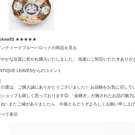
okmr93
★★★★★
アンティークブルーパロットの商品を見る
華やかな豆皿に惹かれ購入いたしました。 迅速にご対応いただきありが
NTIQUE LEAVESからのコメント
この度は、ご購入誠にありがとうございました✨ お品物をお気に召していただ
売ショップも嬉しく思っております😊 「金継ぎ」が施されたお品の魅
よね✨またご縁がありましたら、今後ともどうぞよろしくお願い申し上げ
すべて表示