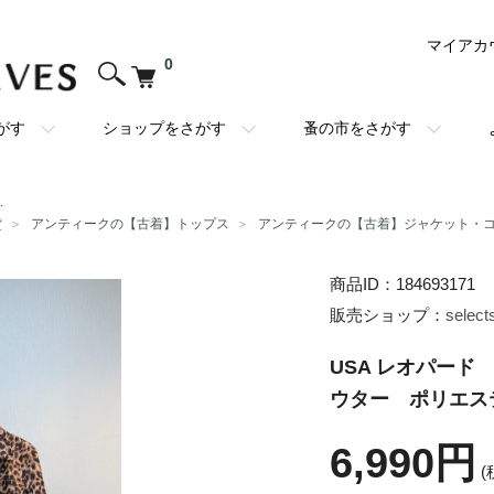
マイアカ
0
がす
ショップをさがす
蚤の市をさがす
.
貨
＞
アンティークの【古着】トップス
＞
アンティークの【古着】ジャケット・
商品ID：184693171
販売ショップ：
select
USA レオパー
ウター ポリエス
6,990円
(