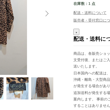
在庫数：1 点
配送・送料について
販売者・受付窓口に
×
配送・送料に
商品は、各販売ショッ
文受付後、またはご入
送いたします。
日本国内への配送は、
沖縄・離島・大型商
が発生する場合があ
追加送料が発生する
案内します。 事前の
することはありませ