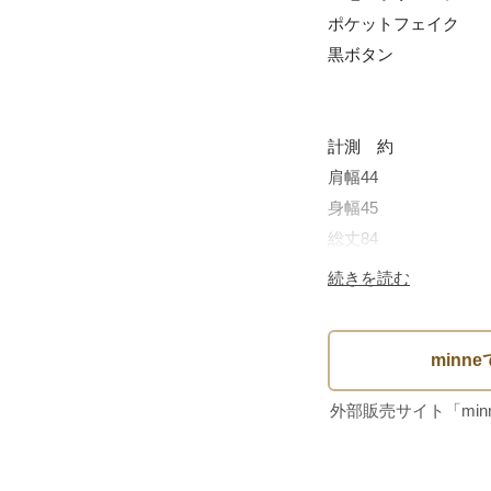
ポケットフェイク

黒ボタン

計測　約

肩幅44

身幅45

総丈84

袖丈57

続きを読む
目立ったダメージは
方ご検討お願い致しま