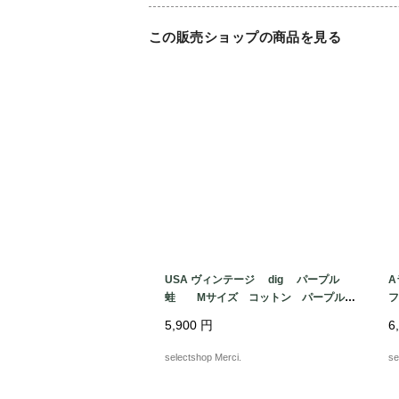
この販売ショップの商品を見る
USA ヴィンテージ dig パープル
A
蛙 Mサイズ コットン パープル
ブルー 両面プリント ケロッグ Tシ
サ
5,900
円
6
ャツ USA
柄
selectshop Merci.
se