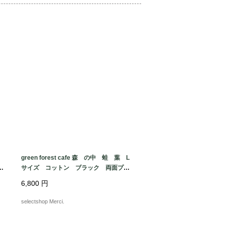
green forest cafe 森 の中 蛙 葉 L
な
サイズ コットン ブラック 両面プリ
ad
ント ケロッグ Tシャツ USA fabri
6,800
円
c made in MEXICO
selectshop Merci.