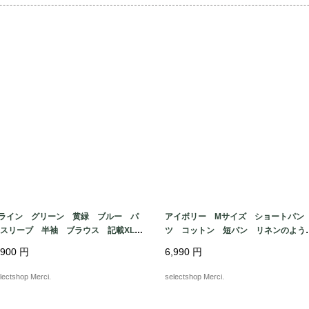
ライン グリーン 黄緑 ブルー パ
アイボリー Mサイズ ショートパン
フスリーブ 半袖 ブラウス 記載XL
ツ コットン 短パン リネンのよう
イズ ポリエステル 幾何学模様 総
風合い ALLYSON WHIT MORE m
,900
円
6,990
円
e in TURKEY
lectshop Merci.
selectshop Merci.