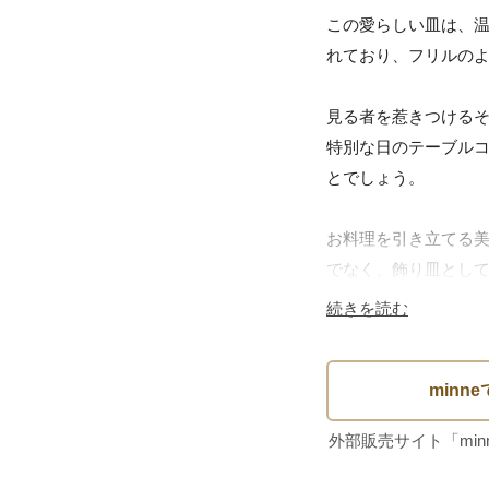
この愛らしい皿は、
れており、フリルのよ
見る者を惹きつける
特別な日のテーブル
とでしょう。

お料理を引き立てる
でなく、飾り皿として
続きを読む
家族や友人との集ま
ね。

フランスアンティー
す。
