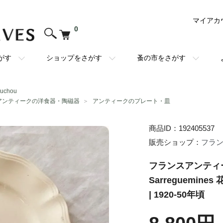
マイアカ
0
がす
ショップをさがす
蚤の市をさがす
chou
アンティークの洋食器・陶磁器
＞
アンティークのプレート・皿
商品ID：192405537
販売ショップ：
フランス
フランスアンティー
Sarreguemi
| 1920-50年頃