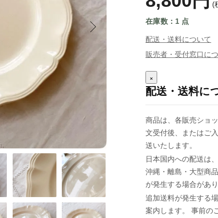
8,800円
(
在庫数：1 点
配送・送料について
販売者・受付窓口に
×
配送・送料に
商品は、各販売ショッ
文受付後、またはご入
送いたします。
日本国内への配送は、
沖縄・離島・大型商
が発生する場合があ
追加送料が発生する
案内します。 事前の