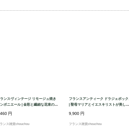
ぜひ、この機会にぜひ
■詳細

特筆するような大き
小なチップが一ヶ所
い汚れが見受けられ
せんが中心部に少し見
いずれも気になる程
差がございますのでよ
全体的に比較的コンデ
古いものですので、
ランスヴィンテージ リモージュ焼き
フランスアンティーク ドラジェボック
等がある場合もござい
ンボニエール | 金彩と繊細な花束の小
| 聖母マリアとイエスキリストが美し
入れ |1900年代中頃
ペーパーボックス 聖品 | 1900年代前半
それらも含めて、ア
,460
円
9,900
円
いただけますと幸いで
ランス雑貨chouchou
フランス雑貨chouchou
何かご不明な点がご