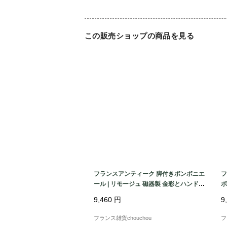
この販売ショップの商品を見る
フランスアンティーク 脚付きボンボニエ
フ
ール | リモージュ 磁器製 金彩とハンドペ
ボ
イント花柄 |1900年代中頃
物
9,460
円
9
フランス雑貨chouchou
フ