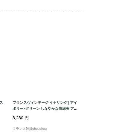
お迎えくださいね。

なダメージはございませんが、表面に極
見受けられます。また表面にわずかに黒
ます。カトラリー傷は大きく気になりま
受けられます。

度ではございませんが、感じ方には個人
く画像をご確認ください。

ィションは良好な方かと思います。

見落としている小さなキズや汚れ、擦れ
ス
フランスヴィンテージ イヤリング | アイ
ますがご了承ください。

い
ボリー×グリーン しなやかな曲線美 アー
ル・デコ調ゴールド | 1980年前後
ンティークならではの風合いと楽しんで
8,280
円
す。

フランス雑貨chouchou
ざいましたらトラブル回避のため事前に