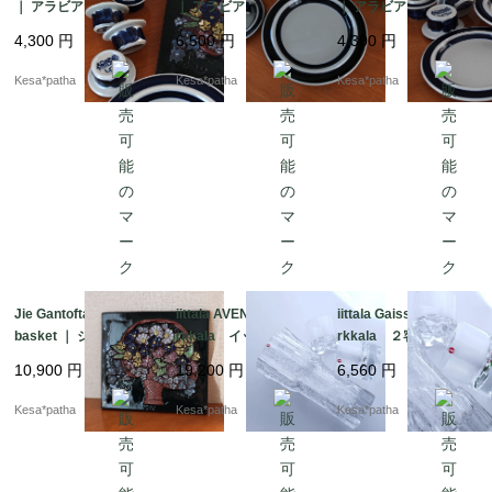
｜ アラビア アネモ
｜ アラビア アネモ
｜ アラビア アネモ
ネ エッグカップ エ
ネ 25.5cm ディナ
ネ 16cm プレー
4,300
円
6,500
円
4,300
円
ッグスタンド 北欧
ー プレート 北欧
ト 北欧 ヴィンテー
ヴィンテージ 廃盤
ヴィンテージ 廃盤
ジ 廃盤 フィンラン
Kesa*patha
Kesa*patha
Kesa*patha
フィンランド
フィンランド
ド
Jie Gantofta ｜ Flower
iittala AVENA Tapio Wi
iittala Gaissa Tapio Wi
basket ｜ ジィガント
rkkala イッタラ ア
rkkala ２客セット
フタ フラワーバスケ
ヴェナ タピオ・ヴィ
イッタラ ガイッサ
10,900
円
19,200
円
6,560
円
ット 花かご 陶板
ルカラ 廃盤 初期
ガイサ タピオ・ヴィ
廃盤 北欧 ヴィンテ
フラワーベース 24c
ルカラ ロックグラ
Kesa*patha
Kesa*patha
Kesa*patha
ージ スウェーデン
m 北欧 フィンラン
ス 廃盤 フィンラン
ド
ド 北欧 ガラス グ
ラス