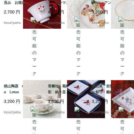
呑み お猪口 赤絵
ト ルーマニア
urhia アンカーホッキ
酒 SAKECUP 佐
ング サバービア ミ
2,700
円
4,320
円
3,200
円
賀 日本
ルクガラス ボウル
ヴィンテージ アメリ
Kesa*patha
Kesa*patha
Kesa*patha
カ
桃山陶器 momoyam
香蘭社 菊紋様 金
庫山窯 前畑陶器 ひ
a Lotus 蓮 スミ
彩 銘々皿 ヴィンテ
な祭り 雛絵巻 菱
レ カップ＆ソーサ
ージ 廃盤 日本
形 美濃焼 岐阜 日
3,200
円
3,800
円
3,200
円
ー 日本
本
Kesa*patha
Kesa*patha
Kesa*patha