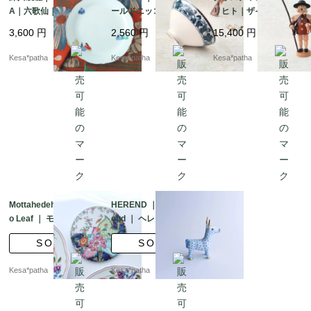
A｜六歌仙｜金彩｜若
ールドニッコー｜日本
リヒト｜ザイフェン｜
芽色｜有田焼｜日本
硬質陶器｜ダブルフェ
エルツ｜くるみ割り人
3,600
円
2,560
円
15,400
円
ニックス｜茶碗｜モダ
形の家｜煙出し人形｜
ンレトロ｜大正モダン
香炉人形｜羊飼い｜お
Kesa*patha
Kesa*patha
Kesa*patha
｜昭和レトロ｜金彩｜
香立て｜ヴィンテージ
日本
｜ドイツ
Mottahedeh ｜ Tobacc
HEREND ｜ Vieux Her
o Leaf ｜ モッタヘデ
end ｜ ヘレンド フィ
タバコリーフ メトロ
ッシュネット 干支
SOLD
SOLD
ポリタン美術館 イン
牛 丑年 ブルー フ
テリア プレート ポ
ィギュリン 2009年
Kesa*patha
Kesa*patha
ルトガル製 アメリカ
製 ハンガリー