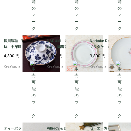
深川製磁 葡萄 蓋付
NARUMI CHINA ナ
Noritake Roseville
鉢 中深皿 有田焼
ルミ 鳴海製陶 オー
ノリタケ ローズビ
日本
ルドナルミ ピンク
ル 薔薇 バラ 27c
4,300
円
3,800
円
3,800
円
リーフ プレート ボ
m プレート ヴィン
ーンチャイナ ヴィン
テージ レトロ 日本
Kesa*patha
Kesa*patha
Kesa*patha
テージ 超初期 希
少 レア 日本
ティーポットセット＆
Villeroy & Boch Play
セーエー陶器 SEYEI