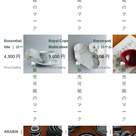
Rosenthal ｜ Maria W
Royal Copenhagen ｜
Rorstrand ｜Californi
hite ｜ ローゼンター
Multicoloured Element
a ｜ ロールストラン
ル マリアホワイト
s ｜ ロイヤルコペンハ
ド カルフォルニア
4,300
円
9,600
円
6,500
円
カップ ソーサー ヴ
ーゲン マルチカラー
リーフボウル 北欧
ィンテージ ドイツ
エレメンツ チェスナ
ヴィンテージ スウェ
Kesa*patha
Kesa*patha
Kesa*patha
ット オーバルディッ
ーデン
シュ デンマーク
ARABIA ｜ Anemone
ARABIA ｜ Anemone
ARABIA ｜ Anemone