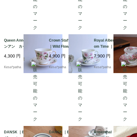
Queen Anne ｜ クイー
Crown Staffordshire
Royal Albert ｜ Bloss
ンアン カップ＆ソー
｜Wild Flowers ｜ クラ
om Time ｜ ロイヤルア
サー 英国 ヴィンテ
ウン・スタッフォード
ルバート ブロッサム
4,300
円
4,900
円
7,900
円
ージ イギリス
シャー 廃盤 イギリ
タイム カップ＆ソー
ス
サー 廃盤
Kesa*patha
Kesa*patha
Kesa*patha
DANSK ｜BISTRO ｜
DANSK ｜BISTRO ｜
Rosenthal ｜ Thomas