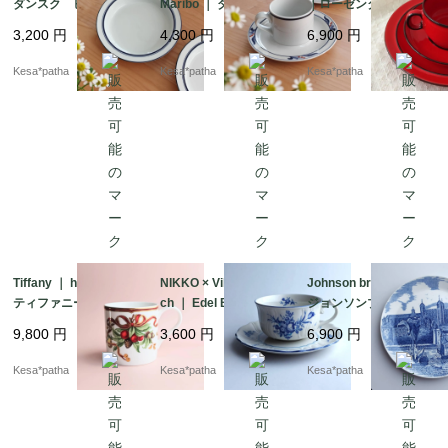
ダンスク ビストロ
Maribo ｜ ダンスク
｜ローゼンタール ト
スープボウル ヴィン
ビストロ マリボ カ
ーマス カップ＆ソー
3,200
円
4,300
円
6,900
円
テージ ポルトガル
ップ＆ソーサー ヴィ
サー プレート トリ
製 アメリカ
ンテージ 廃盤 日本
オセット ヴィンテー
Kesa*patha
Kesa*patha
Kesa*patha
製 アメリカ
ジ ドイツ
Tiffany ｜ holiday ｜
NIKKO × Villeroy & Bo
Johnson brothers ｜
ティファニー ホリデ
ch ｜ Edel Blume ｜ ニ
ジョンソンブラザー
イ クリスマス 廃
ッコー ビレロイ&ボ
ズ ロンドン塔900
9,800
円
3,600
円
6,900
円
盤 日本製 ヴィンテ
ッホ カップ＆ソーサ
年 記念 ヴィンテー
ージ アメリカ
ー
ジ 英国 イギリス
Kesa*patha
Kesa*patha
Kesa*patha