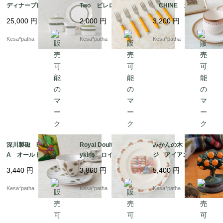
ディナープレート2枚
Two ビレロイ＆ボッ
CHINE カップ＆ソ
Royal Doulton Rond
ホ フォーク ヴィン
ーサー 昭和レトロ
25,000
円
2,000
円
3,200
円
elay ロイヤルドルト
テージ カトラリー
日本
ン ロンデレイ ティ
イエロー イタリア
Kesa*patha
Kesa*patha
Kesa*patha
ーポット プレート
製 高品質ステンレ
廃盤 ヴィンテージ
ス ドイツ
イギリス
深川製磁 FUKAGAW
Royal Doulton Bunn
みかんの木 オレン
A オールド深川 カ
ykins ロイヤルドルト
ジ アイアン 鉄製
ップ＆ソーサー 大正
ン バニキンズ ショ
ツリー オブジェ ミ
3,440
円
3,860
円
5,400
円
モダン 日本
ッピング プレート
ニドアストッパー イ
ヴィンテージ イギリ
ンテリア
Kesa*patha
Kesa*patha
Kesa*patha
ス