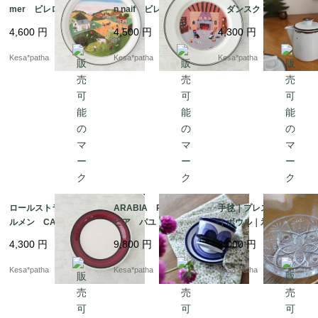
mer ビレロイ＆ボッ
n naif ビレロイ＆ボッ
ダンスク ブラウン
ホ フォーシーズン
ホ デザイン ナイー
ミスト クリーマー
4,600
円
4,500
円
4,300
円
ズ サマー 飾り皿
フ 暖炉 プレート
廃盤 廃番 オールド
デコレーションプレー
ドイツ ヴィンテージ
ダンスク アメリカ
Kesa*patha
Kesa*patha
Kesa*patha
ト ウォールプレー
ヴィンテージ
ト ウォールデコ ド
イツ ヴィンテージ
ロールストランド カ
ARABIA Paju アラ
手毬｜プレス｜ガラス
ルメン CARMEN 2
ビア パユ デミタス
｜ボウル｜氷コップ｜
1cm プレート 廃
カップ ソーサー 廃
昭和レトロ｜日本
4,300
円
9,800
円
2,000
円
盤 廃番 スウェーデ
番 廃盤 フィンラン
ン 北欧 ヴィンテー
ド 北欧 ヴィンテー
Kesa*patha
Kesa*patha
Kesa*patha
ジ
ジ