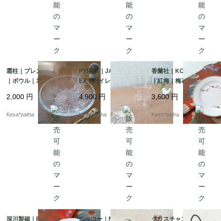
霜柱｜プレス｜ガラス
PYREX｜JAPAN PYR
香蘭社｜KORANSHA
｜ボウル｜氷コップ｜
EX｜パイレックス｜ジ
｜紅梅｜梅花｜金彩｜
昭和レトロ｜日本
ャパンパイレックス｜
平皿｜有田焼｜日本
2,000
円
4,900
円
3,600
円
ガラス｜フラワーベー
ス｜花瓶｜ヴィンテー
Kesa*patha
Kesa*patha
Kesa*patha
ジ｜日本
深川製磁｜FUKAGAW
ニッコー｜NIKKO｜オ
クリスチャン・ウルブ