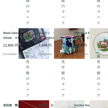
iittala Gaissa Tapio Wi
スズラン マジョリカ
Villeroy & Boch Desi
rkkala ６客セット
焼 Andrea by Sadek
gn Naif ビレロイ＆ボ
イッタラ ガイッサ
アンドレア・バイ・
ッホ デザインナイー
12,800
円
7,600
円
5,400
円
ガイサ タピオ・ヴィ
サデック クリーマ
フ プレート ヴィン
ルカラ グラス 廃
ー 花瓶 フラワーベ
テージ ドイツ
Kesa*patha
Kesa*patha
Kesa*patha
盤 初期 北欧 フィ
ース
ンランド
有田焼 華山窯 ぐい
MOGA モガ プレー
Anchor Hocking Sub