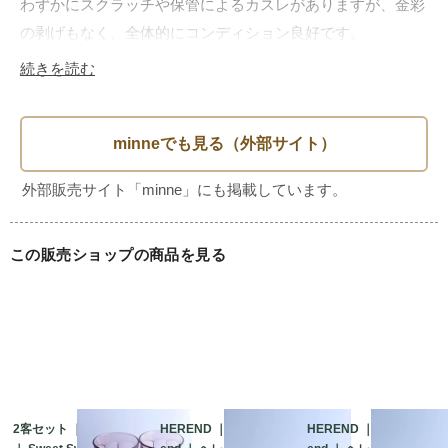
わずかにスクラッチや保管によるカスレがありますが、金彩
の剥げもなく、全体的にコンディション良好です。

続きを読む
サイズ

直径20cm　高さ2cm

※１枚のお値段になります。

※金彩は金属質の絵付けのため、電子レンジに入れると火花
が散ったり、破損の原因となる可能性がございます。電子レ
この販売ショップの商品を見る
ンジのご使用はお控えください。

2客セット ｜ Noritake
HEREND ｜ Vieux Her
HEREND ｜ Vieux Her