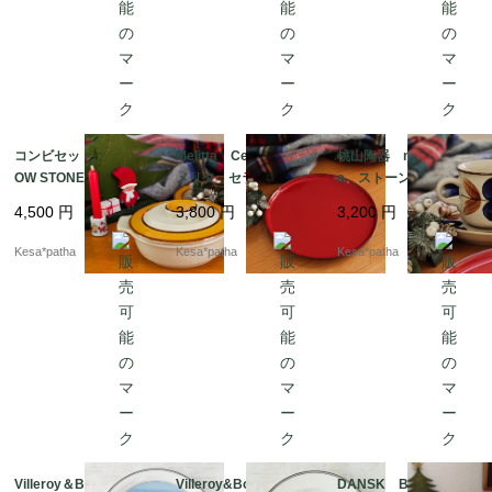
コンビセット RAINB
Melitta Ceracron
桃山陶器 momoyam
OW STONE ストーン
メリタ セラクロン
a ストーンウエア カ
ウェア レインボー
プレート ヴィンテー
ップ＆ソーサー 昭和
4,500
円
3,800
円
3,200
円
キャセロール ココッ
ジ ドイツ
レトロ ヴィンテー
ト プレート 日本
ジ 日本
Kesa*patha
Kesa*patha
Kesa*patha
Villeroy＆Boch Sum
Villeroy&Boch Desig
DANSK Brownmist