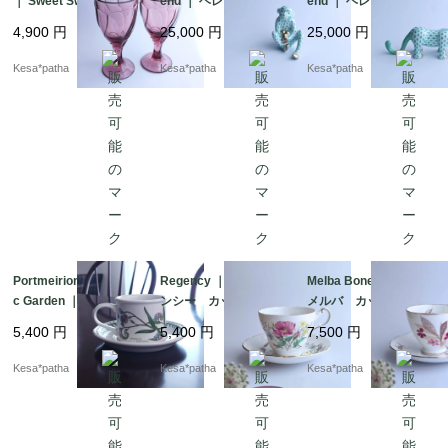
｜ Sweet Swirl ｜ ノリ
end ｜ ヘレンド フィ
end ｜ ヘレンド フィ
タケ スイートスワー
ッシュネット 干支
ッシュネット 干支
4,900
円
25,000
円
25,000
円
ル ゴブレット グラ
猿 申年 グリーン
虎 寅年 グリーン
ス ライラック 希
フィギュリン 2004年
フィギュリン 2010年
Kesa*patha
Kesa*patha
Kesa*patha
少 廃盤 日本
製 ハンガリー
製 ハンガリー
Portmeirion ｜ Botani
Regency ｜ リージェ
Melba Bone China ｜
c Garden ｜ Forget-M
ンシー カップ＆ソー
メルバ カップ＆ソー
e-Not ｜ ポートメリオ
サー 英国 ヴィンテ
サー 英国ヴィンテー
5,400
円
5,400
円
7,500
円
ン 忘れな草 カップ
ージ 廃盤 イギリス
ジ 廃盤 イギリス
＆ソーサー ヴィンテ
Kesa*patha
Kesa*patha
Kesa*patha
ージ イギリス