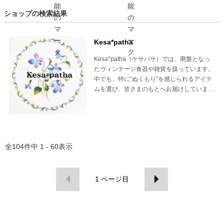
ショップの検索結果
Kesa*patha
Kesa*patha（ケサパサ）では、廃盤となっ
たヴィンテージ食器や雑貨を扱っています。
中でも、特に“ぬくもり”を感じられるアイテ
ムを選び、皆さまのもとへお届けしていま
す。
全
104
件中
1 - 60
表示
1
ページ目