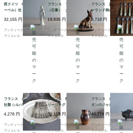
西ドイツ Goebel（ゲ
フランス プラスター
フランス 真鍮製 ガ
ーベル）社 フンメル人
（石膏） 犬の置物 2
ーランド柄のデザート
形 陶磁器の聖母子
65mm 7126
フォーク 5846
32,155
円
19,835
円
3,718
円
像 7176
アンティークギャラリー
アンティークギャラリー
アンティークギャラリー
マジョレル
マジョレル
マジョレル
フランス A. Frionnet
フランス 陶器 ポタ
フランス ロココ エ
社製 シルバープレーテ
リージャグ 7290
タンのジャルディニエ
ッドフォーク 7538_2
ール 7750
4,278
円
32,155
円
40,779
円
3_33
アンティークギャラリー
アンティークギャラリー
アンティークギャラリー
マジョレル
マジョレル
マジョレル