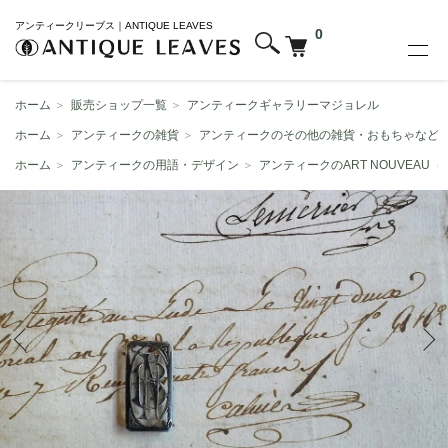
アンティークリーブス｜ANTIQUE LEAVES
0
ホーム
＞
販売ショップ一覧
＞
アンティークギャラリーマジョレル
ホーム
＞
アンティークの雑貨
＞
アンティークのその他の雑貨・おもちゃなど
ホーム
＞
アンティークの用語・デザイン
＞
アンティークのART NOUVEAU