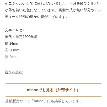
イニシャルとしてに使われていました。年月を経てシルバー
が落ち着いた色になっています。裏側の爪が無い部分やアン
ティーク特有の細かい傷がございます。

文字：ＮとＢ

年代：推定1900年頃

幅:14mm

高:26mm

厚:2mm

画像と実際の商品の色味が少々異なる場合がございます。ア
続きを読む
ンティーク商品は、製造時や長い年月を経てついた傷や汚れ
などがございます。それらをアンティークの味としてご理解
の上、ご注文をお願いいたします。

商品コード : A110a576006
