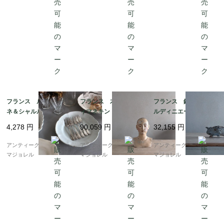
フランス ルイラヴィ
フランス 木製のレデ
フランス 鋳物のジャ
ネ＆シャルルダンフェ
ィマネキン 7568
ルディニエール 7110
ール社製 シルバープ
4,278
円
90,059
円
32,155
円
レーテッドフォーク 7
538_34_45
アンティークギャラリー
アンティークギャラリー
アンティークギャラリー
マジョレル
マジョレル
マジョレル