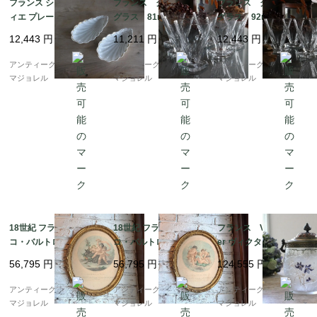
フランス シェル ラヴ
フランス クリスタル
フランス クリスタル
ィエ プレート 7517
グラス 81mm 7435
グラス 92mm 7436
12,443
円
11,211
円
12,443
円
アンティークギャラリー
アンティークギャラリー
アンティークギャラリー
マジョレル
マジョレル
マジョレル
18世紀 フランチェス
18世紀 フランチェス
フランス Victor Sagli
コ・バルトロッツィの
コ・バルトロッツィの
er ヴィクター・サグリ
銅版画が入ったオーバ
銅版画が入ったオーバ
エ ガラスビスケット
56,795
円
56,795
円
124,555
円
ルゴールドフレーム 7
ルゴールドフレーム 7
ジャー 6696
421_01
421_02
アンティークギャラリー
アンティークギャラリー
アンティークギャラリー
マジョレル
マジョレル
マジョレル