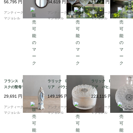
56,795
円
34,619
円
13,675
円
ス 105mm 7952
アンティークギャラリー
アンティークギャラリー
アンティークギャラリー
マジョレル
マジョレル
マジョレル
フランス 19世紀 ビ
ラリック Dahlia ダ
ラリック Dahlia ダ
スクの聖母マリア像 7
リア パウダーケー
リア パヒュームボト
237
ス 7096
ル 香水瓶 7095
29,691
円
149,195
円
223,115
円
アンティークギャラリー
アンティークギャラリー
アンティークギャラリー
マジョレル
マジョレル
マジョレル