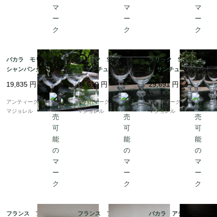
バカラ モリエール
ラリック Saint Huber
ラリック Saint Huber
シャンパンクープ 12
t サンチュベール ワ
t サンチュベール ワ
5mm 5893
イングラス 146mm
イングラス 119mm
19,835
円
34,619
円
29,691
円
7428
7427
アンティークギャラリー
アンティークギャラリー
アンティークギャラリー
マジョレル
マジョレル
マジョレル
フランス フルーツの
フランス フルーツの
バカラ アテネ ウイ