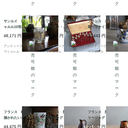
サンルイ 19世紀 シ
フランス Saint Meda
フランス ルーアン
ャルル10世様式 金彩
rd（サン・メダ?ル）シ
窯 ファイアンス焼
タンブラーグラス 74
ルバープレーテッドス
き スモールジャグ 7
48,171
円
45,707
円
12,443
円
23
プーン12本セット 73
508
67
アンティークギャラリー
アンティークギャラリー
アンティークギャラリー
マジョレル
マジョレル
マジョレル
フランス 鳥の絵が得
フランス 陶器 ポタ
フランス 陶器 ポタ
描かれたいオパリンガ
リージャグ 7268
リージャグ 7193
ラスのフラワーベー
44,475
円
13,675
円
21,067
円