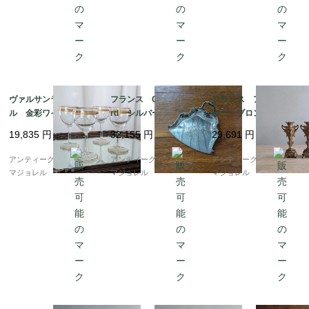
ヴァルサンランベー
フランス Cailar Baya
フランス アールヌー
ル 金彩ワイングラ
rd シルバープレー
ボー ブロンズキャン
ス 121mm 6868
ト ダストパン 0879
ドルスタンド 7024
19,835
円
32,155
円
29,691
円
アンティークギャラリー
アンティークギャラリー
アンティークギャラリー
マジョレル
マジョレル
マジョレル