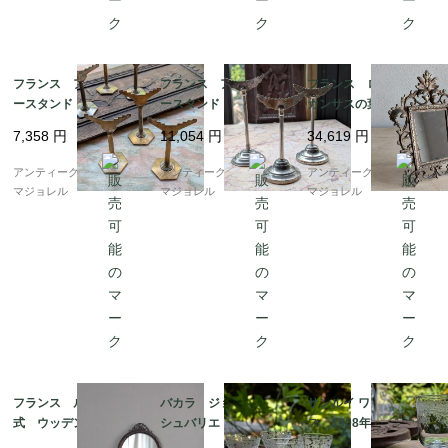
フランス アクセサリ
フランス アクセサリ
フランス ロココ ア
ースタンド 7073
ースタンド 7069
カンサスの葉のブロン
ズミラー 7194
7,358
円
11,054
円
34,619
円
アンティークギャラリー
アンティークギャラリー
アンティークギャラリー
マジョレル
マジョレル
マジョレル
フランス ルイ16世様
バカラ ジョルジュ・
サンルイ ワイングラ
式 ウッデンミラー 6
シュバリエ フォント
ス 1908年カタログ掲
334
ネー ローズ柄 グラ
載 115mm 7954