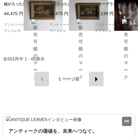
絵が入った木製フレー
絵が入った木製フレー
スキーグラス 80mm
ム 1912年 6479_02
ム 1912年 6479_01
5590
44,475
円
44,475
円
16,139
円
アンティークギャラリー
アンティークギャラリー
アンティークギャラリー
マジョレル
マジョレル
マジョレル
全
501
件中
1 - 60
表示
1
ページ目
PR
アンティークの価値を、未来へつなぐ。