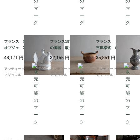
フランス 陶製 鳩の
フランス19世紀 南仏
フランス ナポレオン
オブジェ 7272
の陶器 取っ手が付い
三世様式 ロカイユ柄
たポタリーポット 70
の大きなエタン（ピュ
48,171
円
32,155
円
35,851
円
80
ーター）ジャグ 7856
アンティークギャラリー
アンティークギャラリー
アンティークギャラリー
マジョレル
マジョレル
マジョレル