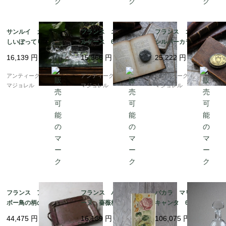
サンルイ カットが美
フランス エタンのピ
フランス ゴールドと
しいぽってりとしたカ
ルケース 6807
シルバーカラーのミラ
スタードグラス 6863
ー付きケース 6805
16,139
円
15,366
円
25,222
円
アンティークギャラリー
アンティークギャラリー
アンティークギャラリー
マジョレル
マジョレル
マジョレル
フランス アールヌー
フランス バルボティ
バカラ マリヨン デ
ボー鳥の柄のシルバー
ーヌ 薔薇柄の壁掛け
キャンタ 6687
プレーテッドトレイ 6
フラワーベース 223
44,475
円
16,139
円
106,075
円
799
mm 6522_02