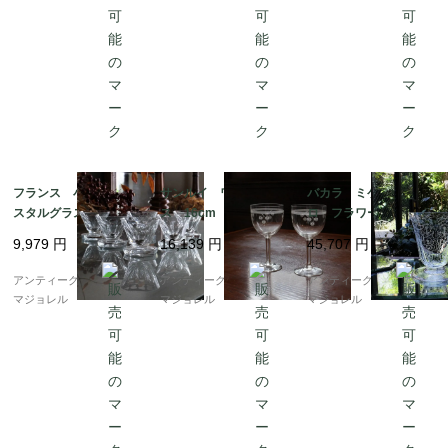
フランス 小さなクリ
サンルイ ワイングラ
バカラ ミケランジェ
スタルグラス 7524
ス 16cm 6856
ロ フラワーベース 1
25mm 6787
9,979
円
16,139
円
45,707
円
アンティークギャラリー
アンティークギャラリー
アンティークギャラリー
マジョレル
マジョレル
マジョレル