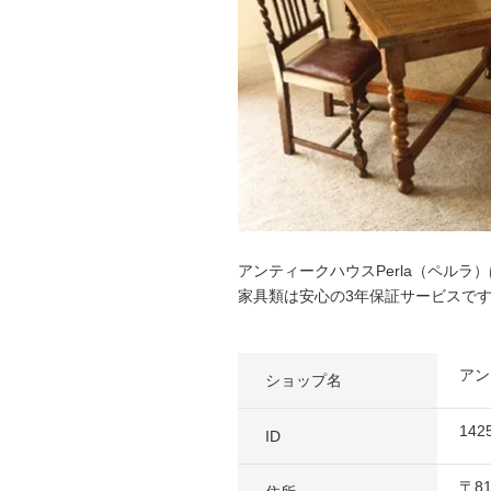
アンティークハウスPerla（ペル
家具類は安心の3年保証サービスで
アン
ショップ名
142
ID
〒
8