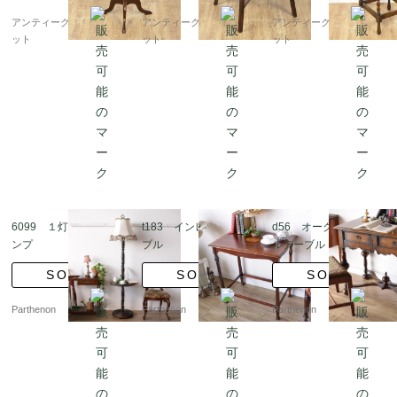
国 アンティーク
ン シンプル
テリア おしゃれ エレガ
アンティークブルーパロ
アンティークブルーパロ
アンティークブルーパロ
ント クラシック
ット
ット
ット
6099 １灯式フロアラ
t183 インレイドテー
d56 オークコンソー
ンプ
ブル
ルテーブル
SOLD
SOLD
SOLD
Parthenon
Parthenon
Parthenon