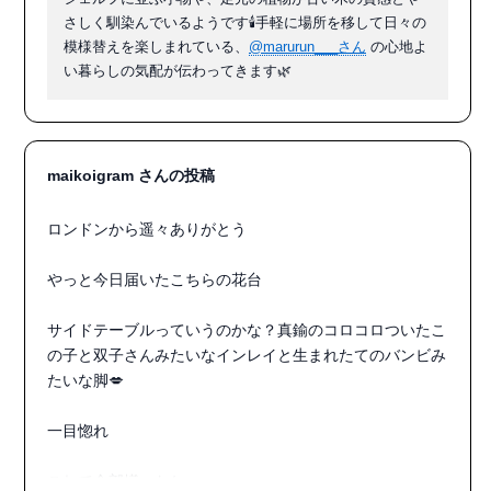
さしく馴染んでいるようです🕯️手軽に場所を移して日々の
模様替えを楽しまれている、
@marurun___さん
の心地よ
い暮らしの気配が伝わってきます🌿
maikoigram さんの投稿
ロンドンから遥々ありがとう

やっと今日届いたこちらの花台

サイドテーブルっていうのかな？真鍮のコロコロついたこ
の子と双子さんみたいなインレイと生まれたてのバンビみ
たいな脚💋

一目惚れ

これで全部揃ったね
