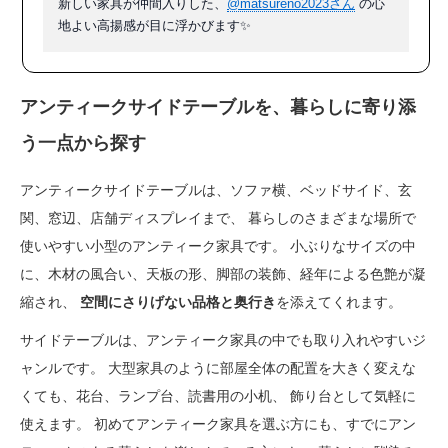
新しい家具が仲間入りした、
@matsureno2023さん
の心
地よい高揚感が目に浮かびます✨
アンティークサイドテーブルを、暮らしに寄り添
う一点から探す
アンティークサイドテーブルは、ソファ横、ベッドサイド、玄
関、窓辺、店舗ディスプレイまで、 暮らしのさまざまな場所で
使いやすい小型のアンティーク家具です。 小ぶりなサイズの中
に、木材の風合い、天板の形、脚部の装飾、経年による色艶が凝
縮され、
空間にさりげない品格と奥行き
を添えてくれます。
サイドテーブルは、アンティーク家具の中でも取り入れやすいジ
ャンルです。 大型家具のように部屋全体の配置を大きく変えな
くても、花台、ランプ台、読書用の小机、 飾り台として気軽に
使えます。 初めてアンティーク家具を選ぶ方にも、すでにアン