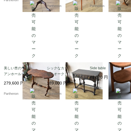
Parthenon
Parthenon
Parthenon
美しい杢のヴィクトリ
シックなカラーが目を
Side table
アンホールテーブル【t
引くオークコンソール
48,070
円
223】
テーブル【t8】
279,600
円
189,000
円
9decors
Parthenon
Parthenon