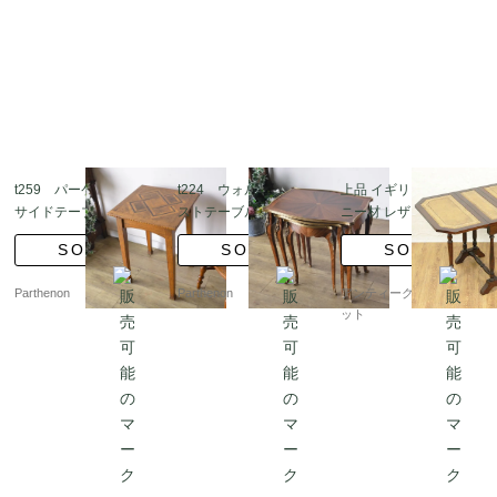
t259 パーケットリー
t224 ウォルナットネ
上品 イギリス製 マホガ
サイドテーブル
ストテーブル
ニー材 レザートップ 革
張り サザーランドテー
SOLD
SOLD
SOLD
ブル サイドテーブル 伸
長式 コンパクト 機能的
Parthenon
Parthenon
アンティークブルーパロ
トラディショナル
ット