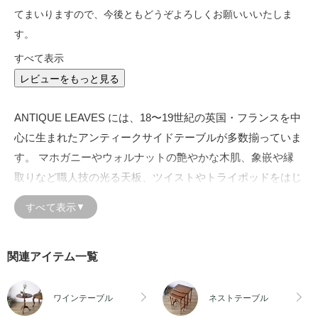
てまいりますので、今後ともどうぞよろしくお願いいいたしま
す。
すべて表示
レビューをもっと見る
ANTIQUE LEAVES には、18〜19世紀の英国・フランスを中
心に生まれたアンティークサイドテーブルが多数揃っていま
す。 マホガニーやウォルナットの艶やかな木肌、象嵌や縁
取りなど職人技の光る天板、ツイストやトライポッドをはじ
めとした多彩な脚部デザイン―― 小さな家具の中に凝縮さ
すべて表示
▼
れた美しさと機能性を持つ一台一台を、各ショップが選び抜
いて掲載しています。
関連アイテム一覧
ソファ横のサイドテーブルとして、寝室のベッドサイドに、
玄関の花台に、窓辺のディスプレイ台に。 サイドテーブル
ワインテーブル
ネストテーブル
は「必要な場所へ気軽に移動できる」実用性の高さが魅力
アンティークワインテーブル
アンティークネストテーブル