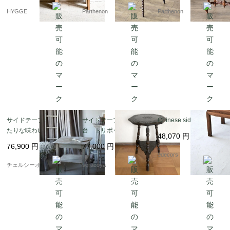
HYGGE
Parthenon
Parthenon
サイドテーブルにぴっ
サイドテーブル 花
Chinese side table
たりな味わい深いペイ
台 トリポッドテーブ
48,070
円
ントテーブル イギリ
ル（三脚） オーク
76,900
円
77,000
円
スアンティーク家具
英国製
9decors
チェルシーオールド
soracoya