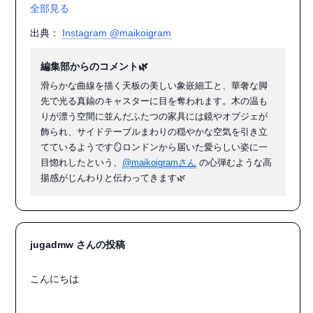
全部見る
....

出典：
Instagram @maikoigram
去年のアンティークのお買い物集合
編集部からのコメント🌿
滑らかな曲線を描く天板の美しい象嵌細工と、華奢な脚
先で光る真鍮のキャスターに目を奪われます。木の温も
りが漂う空間に並んだふたつの家具には鏡やオブジェが
飾られ、サイドテーブルまわりの穏やかな空気を引き立
てているようです🪞ロンドンから届いた愛らしい姿に一
目惚れしたという、
@maikoigramさん
の心弾むような高
揚感がじんわりと伝わってきます🌿
jugadmw さんの投稿
こんにちは
