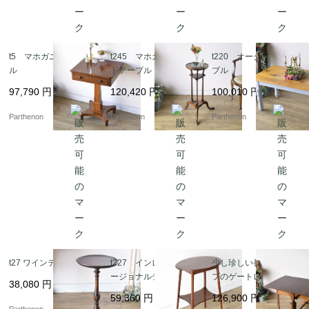
「時を重ねたサイドテーブルたち」をご紹介します。
t5 マホガニーテーブ
t245 マホガニーサイ
t220 オークローテー
ル
ドテーブル
ブル
97,790
円
120,420
円
100,010
円
Parthenon
Parthenon
Parthenon
t27 ワインテーブル
t227 インレイドオケ
少し珍しい長方形タイ
ージョナルテーブル
プのゲートレッグテー
38,080
円
ブル 【t175】
59,360
円
126,900
円