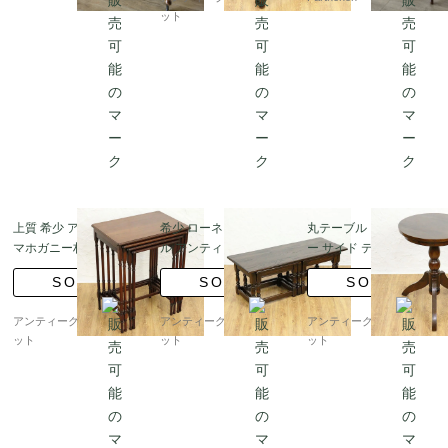
ット
上質 希少 アンティーク
希少 ローネストテーブ
丸テーブル カフェ ティ
マホガニー材 ネストテ
ル アンティーク オーク
ー サイド テーブル ヴ
ーブル 4つ入れ子 ヴィ
材 センターテーブル ソ
ィンテージ 木製 シンプ
SOLD
SOLD
SOLD
クトリアンレッグ サイ
ファテーブル スタッキ
ル おしゃれ
ドテーブル ローテーブ
ング
アンティークブルーパロ
アンティークブルーパロ
アンティークブルーパロ
ル スタッキング
ット
ット
ット