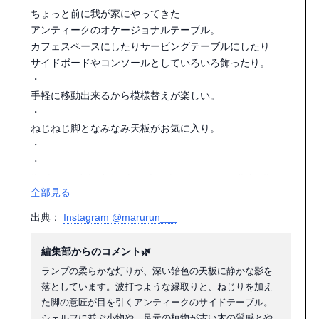
ちょっと前に我が家にやってきた

アンティークのオケージョナルテーブル。

カフェスペースにしたりサービングテーブルにしたり

サイドボードやコンソールとしていろいろ飾ったり。

・

手軽に移動出来るから模様替えが楽しい。

・

ねじねじ脚となみなみ天板がお気に入り。

・

・

#antiquesidetable#antiquefurniture#occasionaltable#rocc
全部見る
ashop#axcis#williammorris#アンティーク家具#オケージ
ョナルテーブル#サイドテーブル#テーブルランプ#アクシ
出典：
Instagram @marurun___
ス#ウォールシェルフ#ウィリアムモリス#アンティークの
ある暮らし
編集部からのコメント🌿
ランプの柔らかな灯りが、深い飴色の天板に静かな影を
落としています。波打つような縁取りと、ねじりを加え
た脚の意匠が目を引くアンティークのサイドテーブル。
シェルフに並ぶ小物や、足元の植物が古い木の質感とや