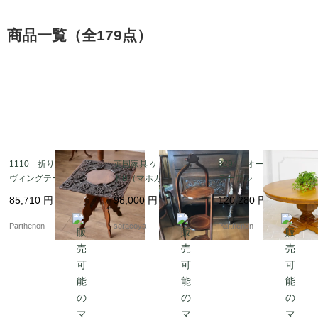
で、暮らしのさまざまなシーンで自然に活躍します。 掲載
品は各ショップが状態やサイズを確認したうえで販売してお
商品一覧（全179点）
り、安定感やコンディションの感じ方は個体ごとに異なりま
す。 古い家具ならではの経年変化や、わずかな揺れ・木肌
の表情が見られる場合も含め、アンティークとしての個性を
ご理解のうえ選んでいただけるラインナップです。
サイドテーブルの魅力は、そのコンパクトな佇まいだけでは
ありません。 時を重ねて深みを増した木材の色艶、ろくろ
1110 折り畳み式カー
英国家具 ケーキスタン
8294 オークコーヒー
で挽いた脚の陰影、前の持ち主たちの生活を静かに伝える小
ヴィングテーブル
ドB（マホガニー）ア
テーブル
さな痕跡―― 一台ごとに異なる個性と物語が宿り、置くだ
フタヌーンティー
85,710
円
98,000
円
120,280
円
けで空間に“奥行き”と“温度”をもたらします。 完璧さではな
Parthenon
soracoya
Parthenon
く、時間の層そのものを楽しめることが、アンティークサイ
ドテーブルの醍醐味です。
本ページでは、英国クラシックを象徴するラウンドトップか
ら、花台として映えるスリムな三脚タイプ、和洋どちらにも
馴染む落ち着いた木目のモデルまで、 暮らしに寄り添う