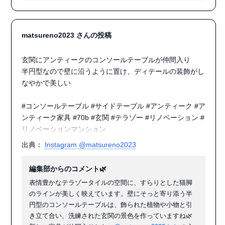
matsureno2023 さんの投稿
#おやつタイム

玄関にアンティークのコンソールテーブルが仲間入り

#珈琲#珈琲タイム

半円型なので壁に沿うように置け、ディテールの装飾がし
#おうちカフェ

なやかで美しい

#インテリア#interior#インテリア好き#インテリアを楽し
む#珈琲テーブル#サイドテーブル #ナチュラルインテリア
#コンソールテーブル #サイドテーブル #アンティーク #ア
#カフェ風インテリア #アンティーク#アンティークのある
ンティーク家具 #70b #玄関 #テラゾー #リノベーション #
暮らし#古いものが好き#古道具#インテリア好きな人と繋
リノベーションマンション
がりたい

#日々のこと#日々の暮らし#暮らし#暮らしの記録

出典：
Instagram @matsureno2023
#暮らしを楽しむ
編集部からのコメント🌿
表情豊かなテラゾータイルの空間に、すらりとした猫脚
のラインが美しく映えています。壁にそっと寄り添う半
円型のコンソールテーブルは、飾られた植物や小物と引
き立て合い、洗練された玄関の景色を作っていますね🌿