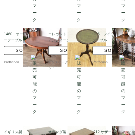
1460 オーバルセンタ
エレガント イギリス製
t205 ツイストネスト
ーテーブル
アンティーク 革張りワ
テーブル
インテーブル サイドテ
SOLD
SOLD
SOLD
ーブル 小ぶり インテリ
ア
Parthenon
アンティークブルーパロ
Parthenon
ット
イギリス製 ツイストレ
オランダ製 ネストテー
t212 サザーランドテー