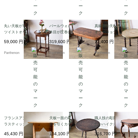
丸い天板が可愛らしい
バールウォルナットの
真鍮製の天板が美しい
ツイストオケージョナ
木目が圧巻のカードテ
オケージョナルテーブ
ルテーブル【t300】
ーブル【t315】
ル【t310】
59,000
円
319,600
円
73,400
円
Parthenon
Parthenon
Parthenon
フランスアンティーク
天板一面の彫刻細工が
職人技の彫刻装飾が美
ラスティックサイドテ
目を引くカーヴィング
しいハイクオリティセ
ーブル ( FA- ot 110)
テーブル 【t34】
ンターテーブル 【ds1
45,430
円
134,100
円
316,700
円
1-10】