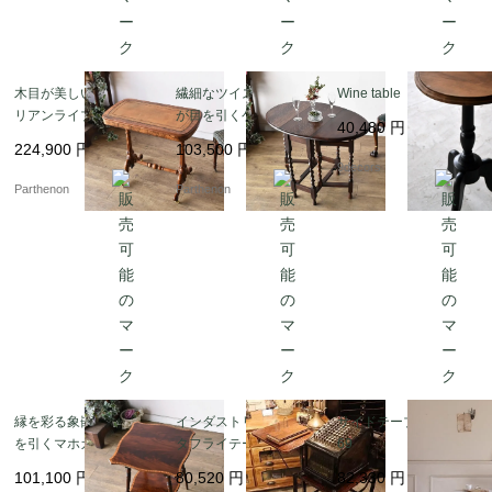
木目が美しいヴィクト
繊細なツイストレッグ
Wine table
リアンライブラリーテ
が目を引くゲートレッ
40,480
円
ーブル【t31】
グテーブル【t304】
224,900
円
103,500
円
9decors
Parthenon
Parthenon
縁を彩る象嵌細工が目
インダストリアル バ
サイドテーブル Fc30
を引くマホガニーサイ
タフライテーブル(マシ
69
ドテーブル【t230】
ンはおまけ)
101,100
円
80,520
円
82,330
円