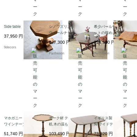
Side table
シノワズリスタイルの
希少バールウォールナ
ウォールナットガラス
ットの煌めき。美しい
37,950
円
トップオクタゴンテー
波型天板とツイストレ
127,300
円
224,900
円
ブル【t330】
ッグのセンターテーブ
9decors
ル【t329】
Parthenon
Parthenon
マホガニー イギリス製
オーク材 テーブル 食卓
イギリス製 スクエア 四
ワインテーブル レザー
机 木の温もり レトロ
角 サイドテーブル ツイ
トップ サイドテーブル
ヴィンテージ スタイリ
ストレッグ 上品 木の温
51,740
円
103,490
円
73,920
円
おしゃれ インテリア 英
ッシュ ミニマルデザイ
もり アンティーク イン