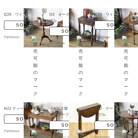
t226 ワインテーブル
t33 オークサイドテー
t279 ワインテーブル
ブル
SOLD
SOLD
SOLD
Parthenon
Parthenon
Parthenon
fo22 ティーワゴン
イギリス製 ミニ バタフ
t252 ゲートレッグテ
ライ テーブル サイドテ
ーブル
SOLD
ーブル アンティーク オ
SOLD
SOLD
ーク材 伸長式 ラウンド
Parthenon
丸 ワインテーブル
アンティークブルーパロ
Parthenon