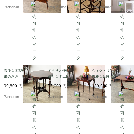
Parthenon
antique shop at's
antiques ruan
希少な木製車輪と八角
すらりと伸びた猫脚が
ヴィクトリアン様式の
形の意匠。深みある木
織りなすエレガントな
優雅な意匠を残したウ
肌が空間を彩るサイド
佇まいのマホガニーサ
ォールナットテーブル
99,800
円
57,600
円
189,600
円
テーブル【t306】
イドテーブル【t287】
【t246】
Parthenon
Parthenon
Parthenon