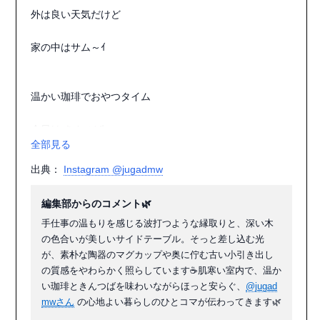
外は良い天気だけど

家の中はサム～ｲ

温かい珈琲でおやつタイム

今日は きんつば

全部見る
(´ω｀)♡

出典：
Instagram @jugadmw
編集部からのコメント🌿
生地をリメイクした1人掛けsofa

手仕事の温もりを感じる波打つような縁取りと、深い木
の色合いが美しいサイドテーブル。そっと差し込む光
こんな雰囲気の生地をまた探してます

が、素朴な陶器のマグカップや奥に佇む古い小引き出し
の質感をやわらかく照らしています☕️肌寒い室内で、温か
ありそうで無い

い珈琲ときんつばを味わいながらほっと安らぐ、
@jugad
mwさん
の心地よい暮らしのひとコマが伝わってきます🌿
冬が終わっちゃうﾖ～
