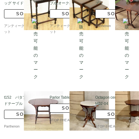
ッグ サイドテーブル カ
ブル オーク材 入れ子
ブル
フェテーブル スクエア
サイドテーブル ローテ
SOLD
SOLD
SOLD
長方形 ヴィンテージ ア
ーブル スタッキング ア
ンティーク
ンティーク
アンティークブルーパロ
アンティークブルーパロ
Parthenon
ット
ット
t152 バタフライサイ
Parlor Table/TW02-05
Octagon center table/T
ドテーブル
M02-04
SOLD
SOLD
SOLD
STOP THE ALARM
Parthenon
STOP THE ALARM