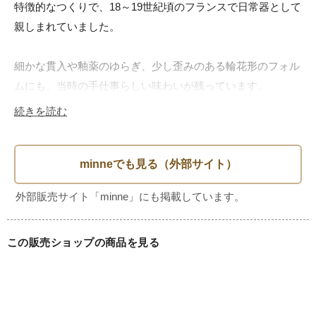
特徴的なつくりで、18～19世紀頃のフランスで日常器として
親しまれていました。

細かな貫入や釉薬のゆらぎ、少し歪みのある輪花形のフォル
ムにも、当時の手仕事らしい味わいが残っています。

壁に飾っても素敵な存在感のあるお皿です。

続きを読む
※貫入、釉薬ムラは元々のものです。また経年擦れなどがご
ざいます。写真をよくご確認ください。

・素材

陶器

この販売ショップの商品を見る
・年代

1800年代
