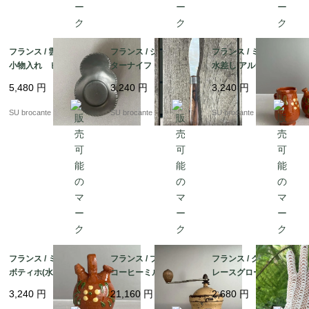
フランス / 雲のような
フランス / シェル刃バ
フランス / ミニチュア
小物入れ ピューター
ターナイフ ハンドメ
水差し アルザス・スフ
製
イド 木製ハンドル
レンハイム 陶器製
5,480
円
3,240
円
3,240
円
SU brocante
SU brocante
SU brocante
フランス / ミニチュア
フランス / プジョー G1
フランス / クロッシェ
ボティホ(水飲み壺) ア
コーヒーミル
レースグローブ 左手
ルザス・スフレンハイ
のみ
3,240
円
21,160
円
2,680
円
ム 陶器製