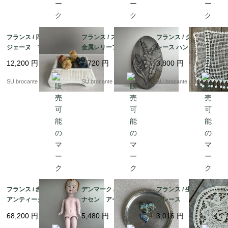
フランス / 四角いピロ
フランス / スズランの
フランス / クロッシェ
ジェーヌ マッチ入
金属レリーフ
レース ハンドメイド
れ 陶磁器
12,200
円
7,720
円
3,800
円
SU brocante
SU brocante
SU brocante
フランス / 赤ちゃんの
デンマーク / ユストア
フランス / 生成りバテ
アンティークドール
ナセン アール・デ
ンレース ドイリー
カルトン・ブイイ（紙
コ コースター小A
68,200
円
5,480
円
3,016
円
パルプ製）
ピューター製