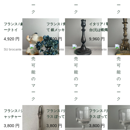
フランス / 象のスクイ
フランス / 燭台 蝋燭立
イタリア / 電気ランプ
ークトイ ラバー(ゴ
て 銀メッキ？
台(元は蝋燭立て) 真
ム)製
鍮
4,920
円
9,400
円
9,960
円
SU brocante
SU brocante
SU brocante
フランス / シュガーキ
フランス /リキュールグ
フランス /リキュールグ
ャッチャー 銀メッキ
ラス ぽってりラウンド
ラス ぽってりラウンド
C 吹きガラス
B 吹きガラス
3,800
円
3,800
円
3,800
円