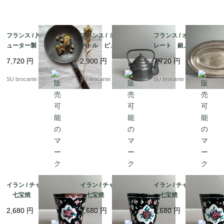
・サイズ

直径約22.7cm

H約2.5cm

フランス / 片手鍋 ピ
フランス / ミニチュア
フランス / オーバルプ
ューター製
ケトル ピューター製
レート 銀メッキ
・注意点

7,720
円
2,900
円
7,720
円
100年以上前のアンティーク品です。経年による劣化具合は
SU brocante
SU brocante
SU brocante
個人で感じ方が異なると思いますので、写真でよくご確認の
上、疑問点がある場合は、ご購入の前にお問い合わせくださ
い。

配送中の明らかな破損(写真に載せているものから著しく状
態変化しているもの)以外での返品は基本的にお受け付けで
きません。

イラン / チャイカップC
イラン / チャイカップB
イラン / チャイカップA
七宝焼
七宝焼
七宝焼
色合いはお使いのモニターのよって、実物と多少異なること
2,680
円
2,680
円
2,680
円
がございますので、ご了承ください。
