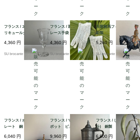
フランス / エッチング
フランス / 透かし編み
兵隊騎馬フィギュア
リキュールグラス小
レース手袋
鉛製
吹きガラス
4,360
円
4,360
円
5,260
円
SU brocante
SU brocante
SU brocante
フランス / オーバルプ
フランス / マスタード
フランス / じょうご(漏
レート 銅 錫メッ
ポット ピューター製
斗) 銅製
キ？
6,040
円
9,960
円
6,600
円