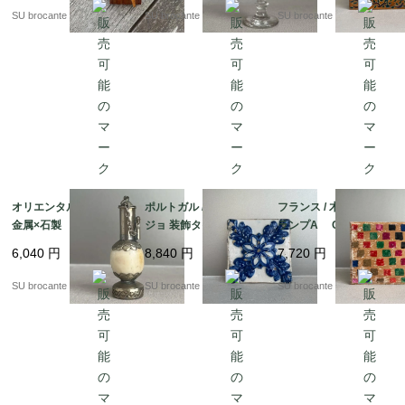
SU brocante
SU brocante
SU brocante
オリエンタル香水瓶
ポルトガル / アズレー
フランス / 木箱入りト
金属×石製
ジョ 装飾タイル
ランプA CATELスタ
ンプ マルチカラー
6,040
円
8,840
円
7,720
円
モザイク柄
SU brocante
SU brocante
SU brocante