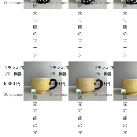
SU brocante
SU brocante
SU brocante
・食器に関して

装飾品として輸入しております。

それ以外の用途に関してはお客様の判断のもと使用していた
だくようお願いいたします。

フランス / 南仏のカッ
フランス / 南仏のカッ
フランス / 南仏のカッ
プC 陶器
プB 陶器
プA 陶器
5,480
円
5,480
円
5,480
円
SU brocante
SU brocante
SU brocante