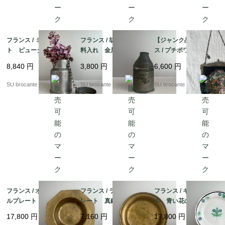
フランス / ミルクポッ
フランス / 胡椒・香辛
【ジャンク品】フラン
ト ピューター製
料入れ 金属製
ス / プチポワン刺繍
オペラバッグ
8,840
円
3,800
円
6,600
円
SU brocante
SU brocante
SU brocante
フランス / オクトゴナ
フランス / ラウンドプ
フランス / キュノワー
ルプレート 真鍮製
レート 真鍮製
ル 青い花のプレー
ト 陶器
17,800
円
7,160
円
17,800
円