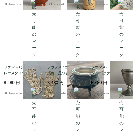
SU brocante
SU brocante
SU brocante
フランス / クロッシェ
フランス / ガラスの塩
フランス / エッグスタ
レースグローブ
入れ 足つき金属ホル
ンド(コクティエ) D
ダー
ピューター製
8,280
円
5,480
円
5,480
円
SU brocante
SU brocante
SU brocante