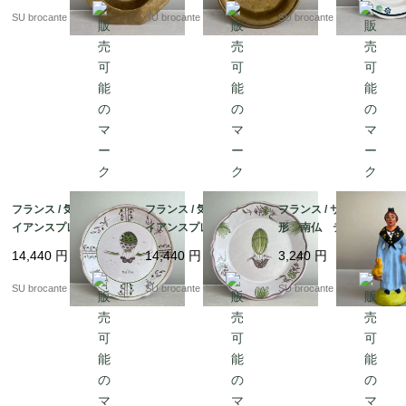
SU brocante
SU brocante
SU brocante
フランス / 気球のファ
フランス / 気球のファ
フランス / サントン人
イアンスプレートB
イアンスプレートA
形 南仏 テラコッタ
陶器
陶器
素焼き
14,440
円
14,440
円
3,240
円
SU brocante
SU brocante
SU brocante