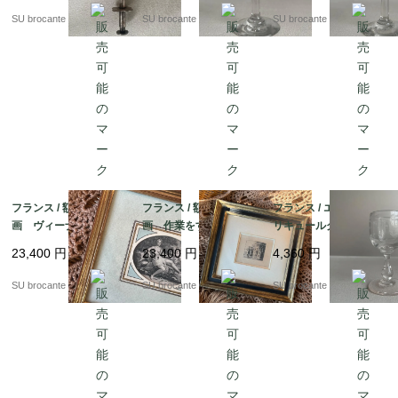
SU brocante
SU brocante
SU brocante
フランス / 額装の小版
フランス / 額装の小版
フランス / エッチング
画 ヴィーナスとキュ
画 作業をする女性と
リキュールグラス小2
ーピッド 銅版画？
肩を組む男女 銅版
吹きガラス
23,400
円
23,400
円
4,360
円
画？
SU brocante
SU brocante
SU brocante