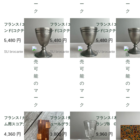
フランス / エッグスタ
フランス / エッグスタ
フランス / エッグスタ
ンド(コクティエ) C
ンド(コクティエ) B
ンド(コクティエ)A ピ
ピューター製
ピューター製
ューター製
5,480
円
5,480
円
5,480
円
SU brocante
SU brocante
SU brocante
フランス / カードゲー
フランス / 角リブリキ
フランス / 木箱入りト
ム用スコアカウンタ
ュールグラス小 吹き
ランプB Grimaud
ー 木製
ガラス
（グリモー）製 金彩
4,360
円
3,800
円
9,960
円
入り蔦柄