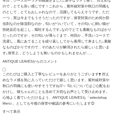
本日，シースルーラメ羽織届きました｡派手なラメで無く、控えめな
ので，とても良い感じです！これから，紫外線対策や秋口の羽織も
のとして，とてもおしゃれなので，活躍してもらえそうです。ただ
一つ，実は今までもうそうだったのですが，保管対策のため何か防
虫剤なのか除湿剤なのか，匂いがついていて，その匂いに飼い猫が
拒絶反応を起こし，嘔吐するんです｡なのでとても素敵なものばかり
だったのですが，その匂いが薄らぐまで，何回か，手洗いコースで
洗濯し，風にあてることを繰り返ししてから着用して来ました｡素敵
なものばかりですので，そのあたりが解消されたら嬉しいと思いま
す｡保管上，どうしようも無いものかもしれませんが....。
ANTIQUE LEAVESからのコメント
このたびはご購入と丁寧なレビューをありがとうございます❣️ 控え
めなラメ感を気に入っていただけて嬉しく思います。紫外線対策や
秋口の羽織にも使いやすそうですね👚✨ 匂いについてはご心配をお
かけし、猫ちゃんのことも含めて大切なお声として受け止めます。
心地よく着ていただけるよう、ANTIQUE LEAVESも「selectshop
Merci.」としても今後の保管や確認の参考にいたします😊
すべて表示