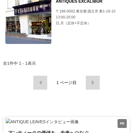
ANTIQUES EXCALIBUR
〒186-0002 東京都 国立市 東1-18-10
13:00-20:00
日,月（定休+不定休）
全
1
件中
1 - 1
表示
1
ページ目
PR
アンティークの価値を、未来へつなぐ。