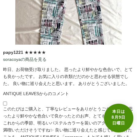
papy1221
★★★★★
soracoyaの商品を見る
昨日、お荷物受け取りました。 思ったより鮮やかな色合いで、とて
も良かったです。 お気に入りの衣類だだのかと思わせる状態でし
た。 良い物に巡り会えたと思います。 ありがとうございました。
ANTIQUE LEAVESからのコメント
このたびはご購入と、丁寧なレビューをありがとうございます☺️ 思
本日は
ったより鮮やかな色合いで良かったとのお声、とても嬉しいです🩷
8月9日
これからの季節、明るいパステルカラーを装いのアクセントとして
日曜日
満喫いただけそうですね✨ 良い物に巡り会えたと感じていただけた
ことを、ANTIQUE LEAVESも「soracoya」もとても嬉しく思いま