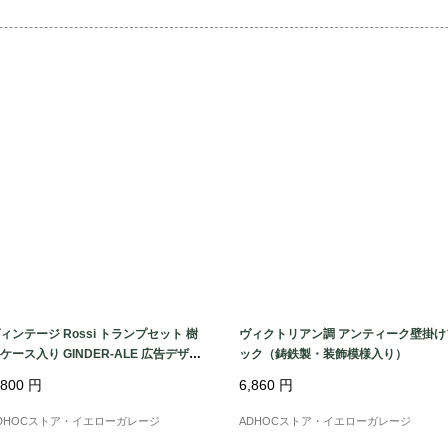
おすすめポイント：

・ヴィクトリア調の優
・実用性だけでなく、
・重厚な鋳鉄製で、長
・壁面ディスプレイと
推奨用途：

このアンティークフ
のショーケース内デ
の空間演出用アイテ
ップの壁面装飾とし
るために選ばれやすい
ィンテージ Rossi トランプセット 樹
ヴィクトリアン調 アンティーク壁掛け
ケース入り GINDER-ALE 広告デザイ
ック（鋳鉄製・装飾模様入り）
 フランスアンティーク
特筆：

,800
円
6,860
円
「ヴィクトリア調（ヴ
DHOCストア・イエローガレージ
ADHOCストア・イエローガレージ
ギリス・ヴィクトリア女