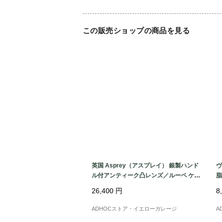
この販売ショップの商品を見る
英国 Asprey（アスプレイ） 銀製ハンド
ヴ
ル付アンティーク凸レンズ／ルーペ ケー
脂
ス入り
ン
26,400
円
8
ADHOCストア・イエローガレージ
A