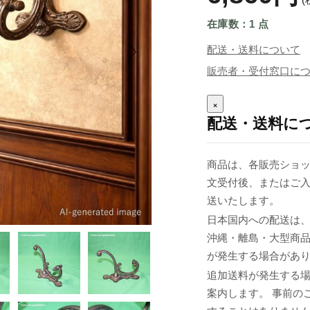
在庫数：1 点
配送・送料について
販売者・受付窓口に
×
配送・送料に
商品は、各販売ショッ
文受付後、またはご入
送いたします。
日本国内への配送は、
沖縄・離島・大型商
が発生する場合があ
追加送料が発生する
案内します。 事前の