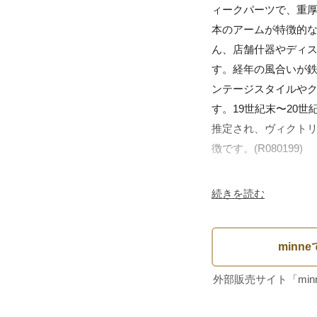
ィークパーツで、重
本のアームが特徴的
ん、店舗什器やディ
す。経年の風合いが
ンテージスタイルや
す。19世紀末〜20
推定され、ヴィクト
徴です。(R080199)

仕様：

続きを読む
・素材：鋳鉄（キャス
・サイズ（約）：高さ19cm
・カラー：ダークブロ
・重量：約800g

・取り付け穴：2ヶ所