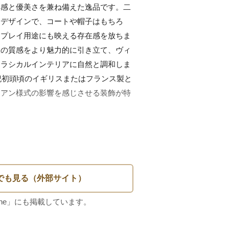
厚感と優美さを兼ね備えた逸品です。二
なデザインで、コートや帽子はもちろ
スプレイ用途にも映える存在感を放ちま
鉄の質感をより魅力的に引き立て、ヴィ
クラシカルインテリアに自然と調和しま
世紀初頭頃のイギリスまたはフランス製と
リアン様式の影響を感じさせる装飾が特
トアイアン）

 × 奥行13cm × 幅7.5cm

ンズ（アンティーク仕上げ）

（ネジ付属なし）
