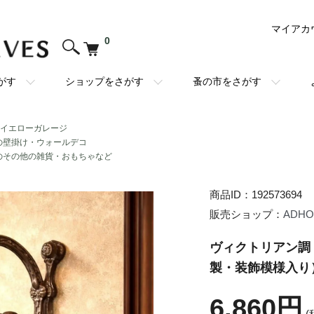
マイアカ
0
がす
ショップをさがす
蚤の市をさがす
・イエローガレージ
の壁掛け・ウォールデコ
のその他の雑貨・おもちゃなど
商品ID：192573694
販売ショップ：
ADH
ヴィクトリアン調
製・装飾模様入り
6,860円
(