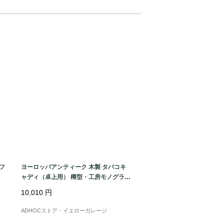
美な装飾で、空間に高級感をプラス

インテリアとしての存在感も抜群

くご使用いただける堅牢な造り

して映えるアイキャッチアイテム

ックは、宝石店やアクセサリーショップ
ィスプレイとして、カフェやブティック
ムとしてレトロな美容室・アパレルショ
て高級感とクラシカルな雰囲気を演出す
一点です。

フ
ヨーロッパアンティーク 木製 タバコキ
ャディ（卓上用） 樽型・工房モノグラム
入り
10,010
円
ィクトリアン様式）」とは、19世紀イ
ADHOCストア・イエローガレージ
王の治世（1837〜1901年）に流行し