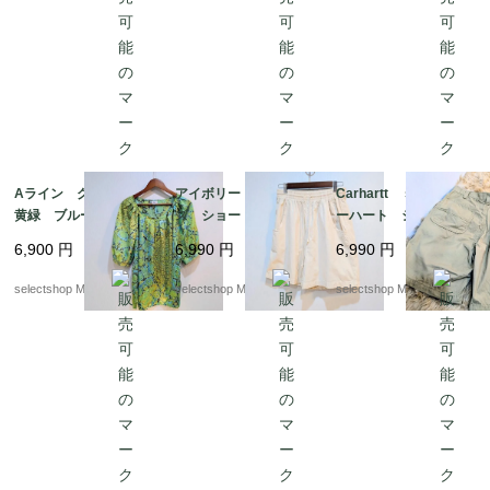
面プリント
Aライン グリーン
アイボリー Mサイ
Carhartt size 36 カ
黄緑 ブルー パフス
ズ ショートパンツ
ーハート ショートパ
リーブ 半袖 ブラウ
コットン 短パン リ
ンツ コットン スク
6,900
円
6,990
円
6,990
円
ス 記載XL サイズ
ネンのような風合い
エア柄 リラックスフ
ポリエステル 幾何学
ALLYSON WHIT MOR
ィット ベージュ 短
selectshop Merci.
selectshop Merci.
selectshop Merci.
模様 総柄
E made in TURKEY
パン Lサイズ程度