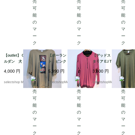
【outlet】 GILDAN ギ
【ポーランド製】ニッ
【デッドストック】イ
ルダン 犬 やぎ XX
ト ピンク アクリ
タリア E.I Tシャツ オリ
Lサイズ ベージュ
ル ３８ サイズ ブ
ーブ mens S-Mサイ
4,000
円
5,990
円
3,600
円
プリント コットン T
ラック ボタン Mサ
ズ程度 カーキ 薄手
シャツ
イズ 薄手の セータ
美品 お袖ぷっくり
selectshop Merci.
selectshopMerci.
selectshopMerci.
ー ブラックの中付け
襟 ラグラン