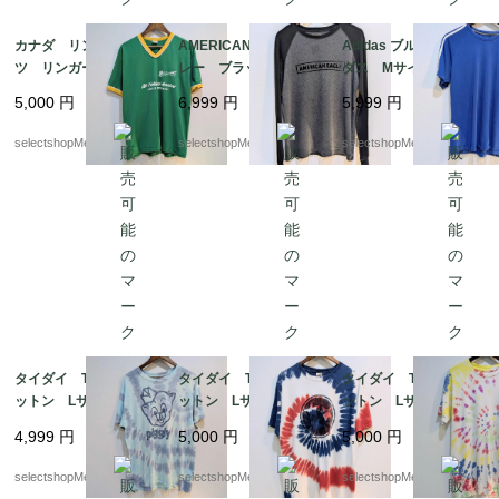
カナダ リンガーTシャ
AMERICAN EAGLE グ
Adidas ブルー アディ
ツ リンガーT グリー
レー ブラック ワッ
ダス Mサイズ コッ
ン ナンバリング コ
フル生地 サーマル
トン adidas Tシャ
5,000
円
6,999
円
5,999
円
ットン ポリエステ
Mサイズ リンガーTシ
ツ スポーツ 三本ラ
ル グリーン イエロ
ャツ 長袖 ロンT コ
イン climalite cotton
selectshopMerci.
selectshopMerci.
selectshopMerci.
ー Lサイズ オリンピ
ットン ポリエステル
ック
アメリカンイーグル
タイダイ Tシャツ コ
タイダイ Tシャツ コ
タイダイ Tシャツ コ
ットン Lサイズ ドミ
ットン Lサイズ プリ
ットン Lサイズ イエ
ニカ 豚 両面プリン
ント 星 スター
ロー 白 ピンク
4,999
円
5,000
円
5,000
円
ト 動物 pig
白 赤 ブルー カラ
紫 ブルー カラフ
フル Lサイズ PORT
ル Lサイズ pakista
selectshopMerci.
selectshopMerci.
selectshopMerci.
&COMPANY HONDUR
n