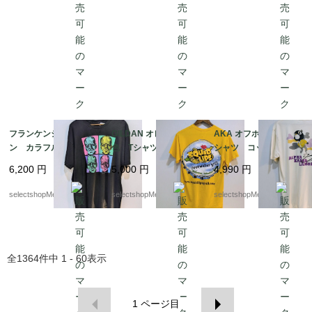
AS
フランケンシュタイ
GILDAN オレンジ 黄
AKA オフホワイト T
ン カラフル Tシャ
色 Tシャツ イカ リ
シャツ コットン Lサ
ツ フランケン ２XL
ップ 唇 ギルダン
イズ ALPHA KAPPA
6,200
円
5,000
円
4,990
円
サイズ ブラック コ
イエロー Sサイズ
LAMBDA A .K.A
ットン MEXICO ユニ
コットン HAITI製 リ
selectshopMerci.
selectshopMerci.
selectshopMerci.
バーサルスタジオ ホ
ップ ギルダン
ラー FRANKENSTEI
N
全
1364
件中
1 - 60
表示
1
ページ目