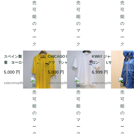
スペイン製 ユーロ古
CHICAGO CUBE bear
KWAY ジャケット ナイ
着 ヨーロッパ古着
クマ Tシャツ 実寸M
ロン Lサイズ程度
Adidas ヨーロッパ製
サイズ（記載 Lサイ
レインコート ナイロ
5,000
円
5,000
円
6,999
円
adidas （アディダス）
ズ） コットン 白
ンジャケット フラン
ナイロン ストライ
白Tシャツ BASEBAL
ス製 ブルー bag
selectshopMerci.
selectshopMerci.
selectshopMerci.
プ mens M-Lサイズ
L 野球 シカゴ・カブ
形式で収納可能
程度
ス