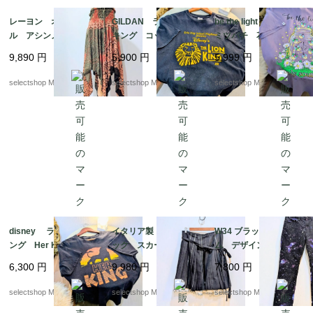
レーヨン オリエンタ
GILDAN ライオン
be the light フラワー
ル アシンメトリー
キング コットン ブ
ミツバチ 花 USA T
スカート エスニック
ラック Mサイズ Lio
シャツ パープル
9,890
円
5,900
円
5,999
円
柄 オレンジ オリー
n King ギルダン ウル
紫 コットン Lサ
ブグリーン ワンサイ
トラコットン 両面プリ
イズ
selectshop Merci.
selectshop Merci.
selectshop Merci.
ズ
ント
disney ライオン キ
イタリア製 90s ゴシ
W34 ブラック デニ
ング Her KING コッ
ック スカート サイ
ム デザイン スキニ
トン ブラック Lサイ
ズ４２ ブラック リ
ー ストレッチ ジー
6,300
円
9,980
円
7,800
円
ズ Lion King シン
ボン ストライプ プ
ンズ ボトムス パン
バ ナラ
リーツ フリル 膝丈ス
ツ パープル 星屑デザ
selectshop Merci.
selectshop Merci.
selectshop Merci.
カート
イン