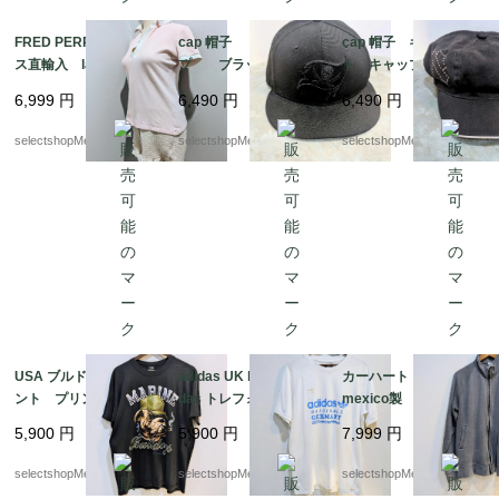
FRED PERRY イギリ
cap 帽子 キャッ
cap 帽子 キャスケッ
ス直輸入 ladys S-XS
プ ブラック NEW
ト キャップ ピン
サイズ ピンク トッ
ERA ニューエラ 58,7
ク ブラック バイカ
6,999
円
6,490
円
6,490
円
プス ポロシャツ コ
cm 7-3/8 NFL ニュー
ースタイル ラインス
ットン95 エラスタン
エラ スカル 海賊
トーン Harley-David
selectshopMerci.
selectshopMerci.
selectshopMerci.
5 イタリア製
son マジックテープ l
ady
USA ブルドッグ フロ
adidas UK limited Adi
カーハート carhart
ント プリントデザイ
das トレフォイル
mexico製 グレー ペ
ン XLサイズ ブラッ
ホワイト アディダ
イント Мサイズ ジ
5,900
円
5,900
円
7,999
円
ク Tシャツ ROTHC
ス Lサイズ コット
ップタイプ スウェッ
O MARINE BULDOG
ン adidas 白 Tシャ
ト ジップパーカー
selectshopMerci.
selectshopMerci.
selectshopMerci.
ツ インドネシア製
メキシコ