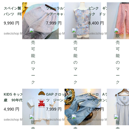
スペイン製 リネン
フローラルプリントの
ピンク ギンガムチェ
パンツ FETE ユニ
シアーキャミ キャミソ
ック ドットデザイン
セックス パープル
ール ボヘミアン く
柄 フリル ワイドレ
9,990
円
7,999
円
8,400
円
ブラウン ピンク mi
すみブルー viscose
ッグ クロップド コ
x くすみカラー ハ
S-Mサイズ ユーロより
ットン パンツ タッ
selectshop Merci.
selectshop Merci.
selectshop Merci.
イウエスト ワイドレ
セル SーMサイズ
ッグ ワイドレッグ ゆ
ったりMサイズからL
KIDS キッズ ５－６
GAP クロップド パン
ユーロ Aライン レ
歳 90年代ヴィンテー
ツ ジーンズ デニ
ース タンクトップ
ジ テディベア Tシャ
ム サイズL カー
くすみカラー 水色
4,990
円
7,999
円
7,900
円
ツ ホワイト bear
ゴパンツ ブルー
実寸M（記載Sサイズ）
コットン ユーロより
フリル ノースリーブ
selectshop Merci.
selectshop Merci.
selectshop Merci.
NILE コットン