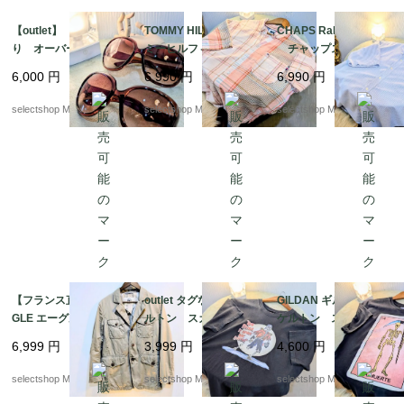
【outlet】 カナダよ
TOMMY HILFIGER ト
CHAPS Ralph Lauren
り オーバーサイズ
ミーヒルフィガー 半
チャップス ラルフ
ブラウン グラデーシ
袖シャツ ボタンシャ
ローレン mens シ
6,000
円
6,990
円
6,990
円
ョン サングラス ピン
ツ mens リネ
アサッカー コット
クブラウン ブラウ
ン コットン XLサイ
ン XLサイズ ブル
selectshop Merci.
selectshop Merci.
selectshop Merci.
ン 軽い付け心地
ズ ピンク ベージ
ー ホワイト 半袖シ
ュ 半袖シャツ チェ
ャツ
ック
【フランス直輸入】AI
outlet タグなし スケ
GILDAN ギルダン ス
GLE エーグル ハンテ
ルトン スカル Tシャ
ケルトン スカル Tシ
ィングジャケット M
ツ Mサイズ程度 コ
ャツ Mサイズ コッ
6,999
円
3,999
円
4,600
円
サイズ 逸品 レア
ットン ボーン 骨
トン ボーン 骨 ブ
mens ユニセックス
ブラックTシャツ Y2K
ラックTシャツ Y2K
selectshop Merci.
selectshop Merci.
selectshop Merci.
NICARAGUA製