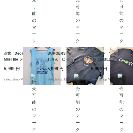
企業 Decathlon club
BURGERS N BEER お
ゴースト プリント
MIler lite ラケットボー
じさん ビール Tシ
GHOSTBED コッ
ルトーナメント ブル
ャツ プリント XLサ
トン ブラック Lサ
5,999
円
5,999
円
5,999
円
ー タンクトップ Ro
イズ コットン ブ
イズ カンボジア製 T
yal XLサイズ USA
ラック XLサイズ エ
シャツ
selectshop Merci.
selectshop Merci.
selectshop Merci.
ルサルバドル製