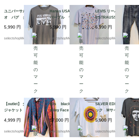
ユニバーサルスタジ
Hanes USA Lサイズ
LEVIS リーバイス 50
オ パグ グレー
パープル ラベンダ
6 STRAUSS W33 ブル
犬 Tシャツ Lサイ
ー 刺繍 ヘインズ
ー デニム アメカ
5,990
円
5,990
円
6,990
円
ズ pakistan コット
コットン フルーツ
ジ ジーンズ パンツ
ン PUG UNIVER
動物 アヒル 蝶々
selectshopMerci.
selectshopMerci.
selectshopMerci.
SEL STUDIOS 動物
ヘビ Tシャツ サボ
テン 傘
【outlet】 タオル地
90s black jack inc S
SILVER EDITION ブラ
ジャケット 可愛い p
miley Face Tshirts P
ック Mサイズ フェ
op カラフル M イ
sychedelic スマイリ
ード感 フェイス CH
4,999
円
17,000
円
5,900
円
ンド コットン デッ
ー Tシャツ レア ブ
E GUEVARA チェ ゲ
ドストック ピンク
ラックジャック サイ
バラ Tシャツ コット
selectshopMerci.
selectshopMerci.
selectshopMerci.
ブルー カラフル 幾
ケデリック アシッド
ン