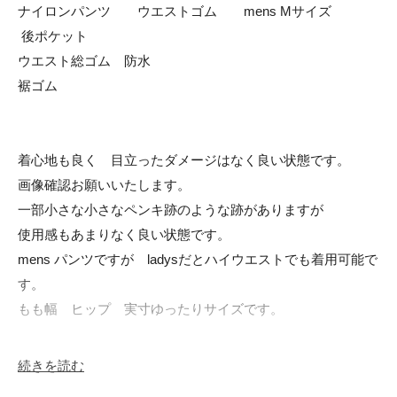
ナイロンパンツ　　ウエストゴム　　mens Mサイズ

 後ポケット

ウエスト総ゴム　防水

裾ゴム

着心地も良く　目立ったダメージはなく良い状態です。

画像確認お願いいたします。

一部小さな小さなペンキ跡のような跡がありますが

使用感もあまりなく良い状態です。

mens パンツですが　ladysだとハイウエストでも着用可能で
す。

もも幅　ヒップ　実寸ゆったりサイズです。

計測 cm　平置き 約

続きを読む
ウエスト32(二倍程度でご参考ください。ゴムなのでもう少