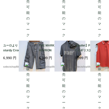
何学模様 デッドスト
ハウス Mサイズ程度
ック
ユーロより Vintage
THE MARK OF THE C
【outlet】FRED PERR
sturdy Crocker shorts
HEVRON PONY パー
Y イギリス直輸入 lad
ショートパンツ コ
カー Tシャツ グレー
ys S-Mサイズ オレン
6,990
円
6,999
円
3,999
円
ットン カーゴパン
Tシャツ 実寸Mサイズ
ジ トップス シャ
ツ グレー 帆布 の
（記載 Lサイズ フ
ツ コットン イタリ
selectshopMerci.
selectshopMerci.
selectshopMerci.
ような生地 パンツ
ード付Tシャツ
ア製 ノースリーブ
ポロシャツ ブランド
ボタン