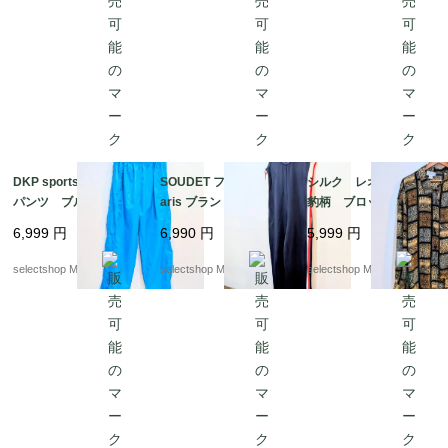
DKP sports ナイロン
SOUDET フランス P
シルク レオパード
パンツ ブルー 防
aris ブランド ベルギ
豹柄 ブロック ブラ
水 ウエストゴム
ー製 オールインワ
ウス ブラウン 総
6,999
円
6,990
円
5,999
円
mens Mサイズ ナイ
ン ユニフォーム ト
柄 Mサイズ
ロン パンツ Y2K 太
リコロール 48
selectshop Merci.
selectshop Merci.
selectshop Merci.
めのパンツ