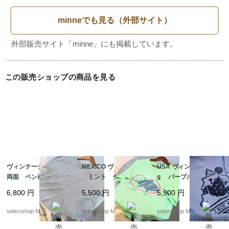
し伸びます。maxフロント51cm）

ウエスト実寸62cmから95cm程度の方用

総丈109

ヒップ57(二倍程度でご参考ください。

この販売ショップの商品を見る
股下76

もも幅30

裾幅14(max22

ユニセックスで着用いただけますが、記載サイズは海外サイ
ズですので計測にてお手持ちの服などで、ご確認お願いいた
ヴィンテージ 全面
MEXICO ヴィンテージ
USA ヴィンテージ di
両面 ペン画のよう
ミント グリーン
g パープル 蛙
します。

な トカゲ Tシャツ
Mサイズ コット
Mサイズ コットン
目立った大きなダメージはありませんが

6,800
円
5,500
円
5,900
円
カーキ Mサイズ
ン プリント 魚 Tシ
パープル ブルー 両
　新品ではないため　目立たない　小傷などある場合があり
コットン プリント
ャツ DELTA MAGE
面プリント ケロッ
selectshop Merci.
selectshop Merci.
selectshop Merci.
トカゲ Tシャツ 両面
LLAN SPORTS
グ Tシャツ USA
ます。ご理解のある方ご検討お願い致します。

プリント INDIA 全