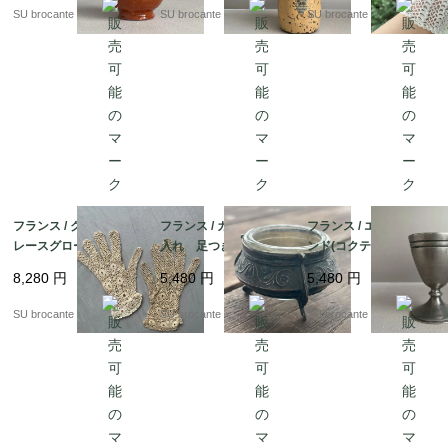
SU brocante
SU brocante
SU brocante
フランス / クロッシェ
フランス / ガラスの塩
フランス / エッグスタ
レースグローブ
入れ 足つき金属ホル
ンド(コクティエ) D
ダー
ピューター製
8,280
円
5,480
円
5,480
円
SU brocante
SU brocante
SU brocante