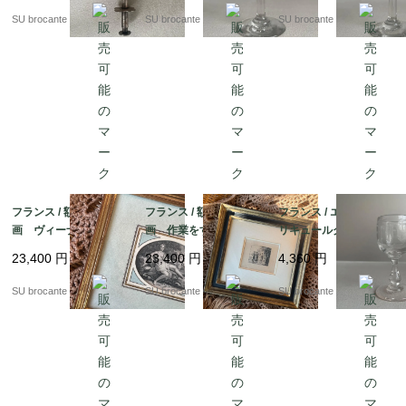
SU brocante
SU brocante
SU brocante
フランス / 額装の小版
フランス / 額装の小版
フランス / エッチング
画 ヴィーナスとキュ
画 作業をする女性と
リキュールグラス小2
ーピッド 銅版画？
肩を組む男女 銅版
吹きガラス
23,400
円
23,400
円
4,360
円
画？
SU brocante
SU brocante
SU brocante