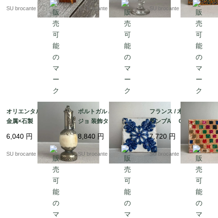
SU brocante
SU brocante
SU brocante
オリエンタル香水瓶
ポルトガル / アズレー
フランス / 木箱入りト
金属×石製
ジョ 装飾タイル
ランプA CATELスタ
ンプ マルチカラー
6,040
円
8,840
円
7,720
円
モザイク柄
SU brocante
SU brocante
SU brocante