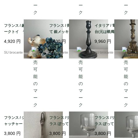
フランス / 象のスクイ
フランス / 燭台 蝋燭立
イタリア / 電気ランプ
ークトイ ラバー(ゴ
て 銀メッキ？
台(元は蝋燭立て) 真
ム)製
鍮
4,920
円
9,400
円
9,960
円
SU brocante
SU brocante
SU brocante
フランス / シュガーキ
フランス /リキュールグ
フランス /リキュールグ
ャッチャー 銀メッキ
ラス ぽってりラウンド
ラス ぽってりラウンド
C 吹きガラス
B 吹きガラス
3,800
円
3,800
円
3,800
円