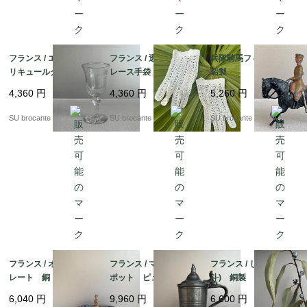
フランス / エッチング
フランス / 透かし編み
兵隊騎馬フィギュア
リキュールグラス小
レース手袋
鉛製
吹きガラス
4,360
円
4,360
円
5,260
円
SU brocante
SU brocante
SU brocante
フランス / オーバルプ
フランス / マスタード
フランス / じょうご(漏
レート 銅 錫メッ
ポット ピューター製
斗) 銅製
キ？
6,040
円
9,960
円
6,600
円