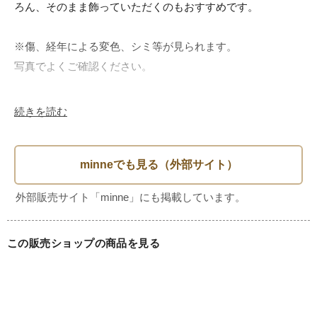
ろん、そのまま飾っていただくのもおすすめです。

※傷、経年による変色、シミ等が見られます。

写真でよくご確認ください。

・素材

続きを読む
真鍮

・年代

1900年代初頭～中期

・サイズ

この販売ショップの商品を見る
直径約18.8cm

H約2.4cm

・注意点:
