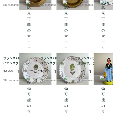
SU brocante
SU brocante
SU brocante
フランス / 気球のファ
フランス / 気球のファ
フランス / サントン人
イアンスプレートB
イアンスプレートA
形 南仏 テラコッタ
陶器
陶器
素焼き
14,440
円
14,440
円
3,240
円
SU brocante
SU brocante
SU brocante