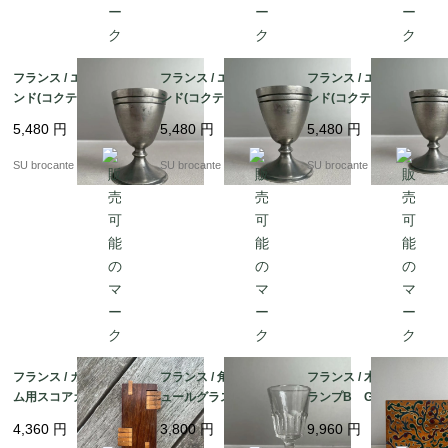
フランス / エッグスタ
フランス / エッグスタ
フランス / エッグスタ
ンド(コクティエ) C
ンド(コクティエ) B
ンド(コクティエ)A ピ
ピューター製
ピューター製
ューター製
5,480
円
5,480
円
5,480
円
SU brocante
SU brocante
SU brocante
フランス / カードゲー
フランス / 角リブリキ
フランス / 木箱入りト
ム用スコアカウンタ
ュールグラス小 吹き
ランプB Grimaud
ー 木製
ガラス
（グリモー）製 金彩
4,360
円
3,800
円
9,960
円
入り蔦柄