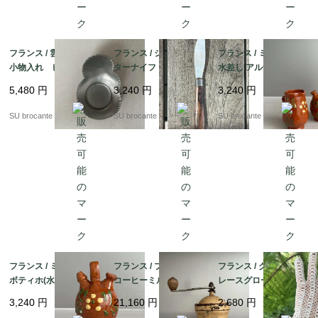
フランス / 雲のような
フランス / シェル刃バ
フランス / ミニチュア
小物入れ ピューター
ターナイフ ハンドメ
水差し アルザス・スフ
製
イド 木製ハンドル
レンハイム 陶器製
5,480
円
3,240
円
3,240
円
SU brocante
SU brocante
SU brocante
フランス / ミニチュア
フランス / プジョー G1
フランス / クロッシェ
ボティホ(水飲み壺) ア
コーヒーミル
レースグローブ 左手
ルザス・スフレンハイ
のみ
3,240
円
21,160
円
2,680
円
ム 陶器製