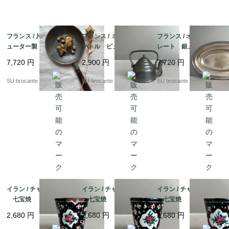
100年程前のアンティーク品です。経年による劣化具合は個
人で感じ方が異なると思いますので、写真でよくご確認の
上、疑問点がある場合は、ご購入の前にお問い合わせくださ
フランス / 片手鍋 ピ
フランス / ミニチュア
フランス / オーバルプ
ューター製
ケトル ピューター製
レート 銀メッキ
い。

7,720
円
2,900
円
7,720
円
配送中の明らかな破損(写真に載せているものから著しく状
SU brocante
SU brocante
SU brocante
態変化しているもの)以外での返品は基本的にお受け付けで
きません。

色合いはお使いのモニターのよって、実物と多少異なること
がございますので、ご了承ください。

イラン / チャイカップC
イラン / チャイカップB
イラン / チャイカップA
七宝焼
七宝焼
七宝焼
2,680
円
2,680
円
2,680
円