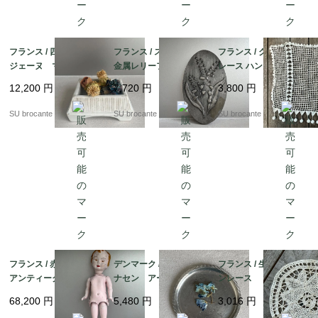
フランス / 四角いピロ
フランス / スズランの
フランス / クロッシェ
ジェーヌ マッチ入
金属レリーフ
レース ハンドメイド
れ 陶磁器
12,200
円
7,720
円
3,800
円
SU brocante
SU brocante
SU brocante
フランス / 赤ちゃんの
デンマーク / ユストア
フランス / 生成りバテ
アンティークドール
ナセン アール・デ
ンレース ドイリー
カルトン・ブイイ（紙
コ コースター小A
68,200
円
5,480
円
3,016
円
パルプ製）
ピューター製