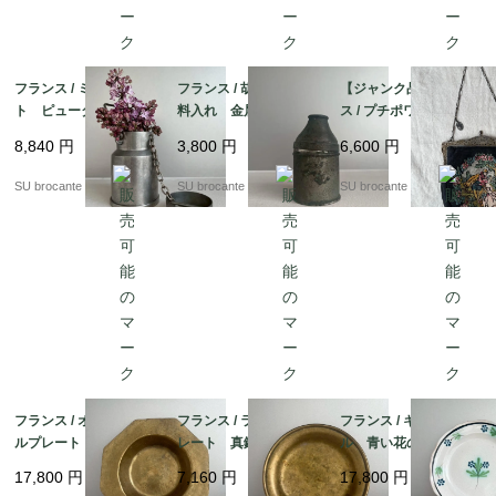
フランス / ミルクポッ
フランス / 胡椒・香辛
【ジャンク品】フラン
ト ピューター製
料入れ 金属製
ス / プチポワン刺繍
オペラバッグ
8,840
円
3,800
円
6,600
円
SU brocante
SU brocante
SU brocante
フランス / オクトゴナ
フランス / ラウンドプ
フランス / キュノワー
ルプレート 真鍮製
レート 真鍮製
ル 青い花のプレー
ト 陶器
17,800
円
7,160
円
17,800
円