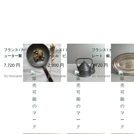
箱: 約11.3cm×14.9cm×H3.3cm

カード: 約8.7cm×5.7cm

・注意点

ヴィンテージ・アンティーク品です。経年による劣化具合は
個人で感じ方が異なると思いますので、写真でよくご確認の
フランス / 片手鍋 ピ
フランス / ミニチュア
フランス / オーバルプ
ューター製
ケトル ピューター製
レート 銀メッキ
上、疑問点がある場合は、ご購入の前にお問い合わせくださ
い。

7,720
円
2,900
円
7,720
円
SU brocante
SU brocante
SU brocante
配送中の明らかな破損(写真に載せているものから著しく状
態変化しているもの)以外での返品は基本的にお受け付けで
きません。

色合いはお使いのモニターのよって、実物と多少異なること
がございますので、ご了承ください。
