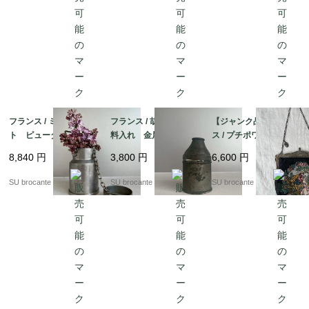
フランス / ミルクポッ
フランス / 胡椒・香辛
【ジャンク品】フラン
ト ピューター製
料入れ 金属製
ス / プチポワン刺繍
オペラバッグ
8,840
円
3,800
円
6,600
円
SU brocante
SU brocante
SU brocante