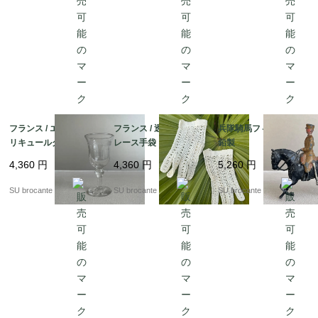
フランス / エッチング
フランス / 透かし編み
兵隊騎馬フィギュア
リキュールグラス小
レース手袋
鉛製
吹きガラス
4,360
円
4,360
円
5,260
円
SU brocante
SU brocante
SU brocante