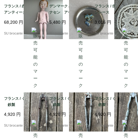
フランス / 赤ちゃんの
デンマーク / ユストア
フランス / 生成りバテ
アンティークドール
ナセン アール・デ
ンレース ドイリー
カルトン・ブイイ（紙
コ コースター小A
68,200
円
5,480
円
3,016
円
パルプ製）
ピューター製
SU brocante
SU brocante
SU brocante
フランス / くるみ割りC
フランス / くるみ割りB
フランス / くるみ割りA
鉄製
鉄製
鉄製
4,920
円
4,920
円
4,920
円
SU brocante
SU brocante
SU brocante