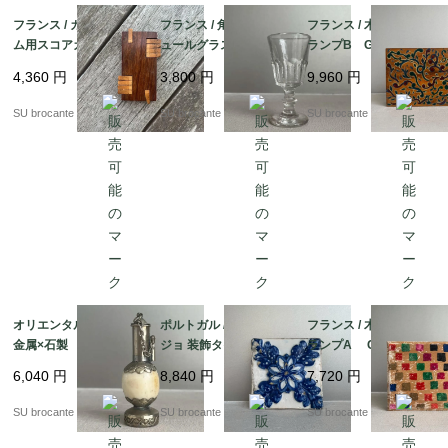
フランス / カードゲー
フランス / 角リブリキ
フランス / 木箱入りト
ム用スコアカウンタ
ュールグラス小 吹き
ランプB Grimaud
ー 木製
ガラス
（グリモー）製 金彩
4,360
円
3,800
円
9,960
円
入り蔦柄
SU brocante
SU brocante
SU brocante
オリエンタル香水瓶
ポルトガル / アズレー
フランス / 木箱入りト
金属×石製
ジョ 装飾タイル
ランプA CATELスタ
ンプ マルチカラー
6,040
円
8,840
円
7,720
円
モザイク柄
SU brocante
SU brocante
SU brocante