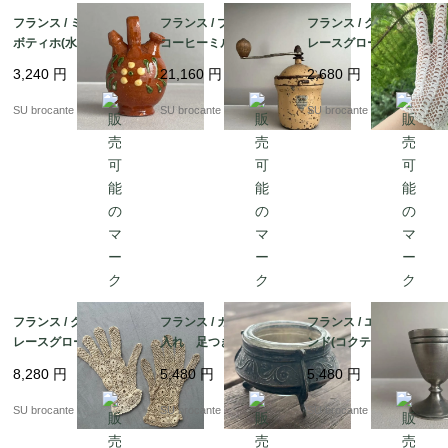
フランス / ミニチュア
フランス / プジョー G1
フランス / クロッシェ
ボティホ(水飲み壺) ア
コーヒーミル
レースグローブ 左手
ルザス・スフレンハイ
のみ
3,240
円
21,160
円
2,680
円
ム 陶器製
SU brocante
SU brocante
SU brocante
フランス / クロッシェ
フランス / ガラスの塩
フランス / エッグスタ
レースグローブ
入れ 足つき金属ホル
ンド(コクティエ) D
ダー
ピューター製
8,280
円
5,480
円
5,480
円
SU brocante
SU brocante
SU brocante