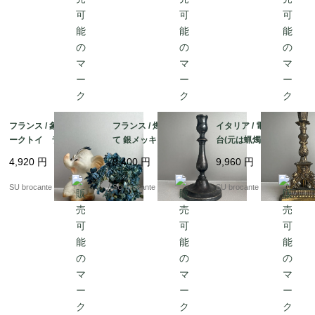
フランス / 象のスクイ
フランス / 燭台 蝋燭立
イタリア / 電気ランプ
ークトイ ラバー(ゴ
て 銀メッキ？
台(元は蝋燭立て) 真
ム)製
鍮
4,920
円
9,400
円
9,960
円
SU brocante
SU brocante
SU brocante