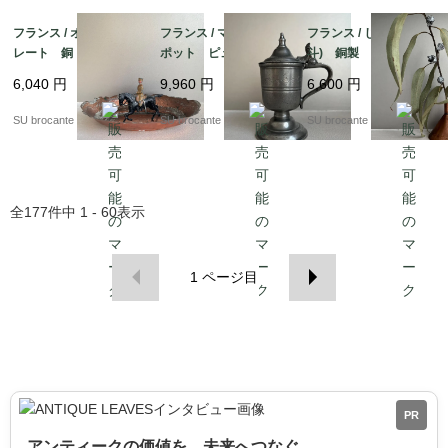
フランス / オーバルプ
フランス / マスタード
フランス / じょうご(漏
レート 銅 錫メッ
ポット ピューター製
斗) 銅製
キ？
6,040
円
9,960
円
6,600
円
SU brocante
SU brocante
SU brocante
全
177
件中
1 - 60
表示
1
ページ目
PR
アンティークの価値を、未来へつなぐ。