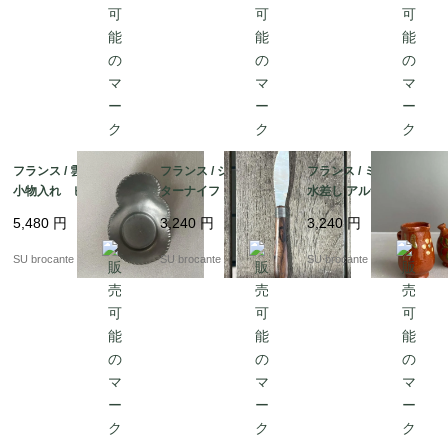
フランス / 雲のような
フランス / シェル刃バ
フランス / ミニチュア
小物入れ ピューター
ターナイフ ハンドメ
水差し アルザス・スフ
製
イド 木製ハンドル
レンハイム 陶器製
5,480
円
3,240
円
3,240
円
SU brocante
SU brocante
SU brocante