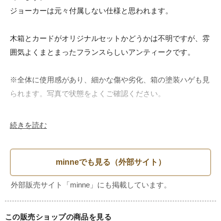
ジョーカーは元々付属しない仕様と思われます。

木箱とカードがオリジナルセットかどうかは不明ですが、雰
囲気よくまとまったフランスらしいアンティークです。

※全体に使用感があり、細かな傷や劣化、箱の塗装ハゲも見
られます。写真で状態をよくご確認ください。

・素材

続きを読む
箱: 木製

カード: 紙製

・年代

1900年代初頭～中期

この販売ショップの商品を見る
・サイズ
