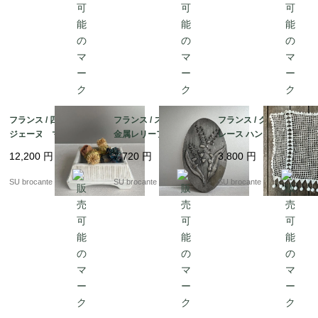
フランス / 四角いピロ
フランス / スズランの
フランス / クロッシェ
ジェーヌ マッチ入
金属レリーフ
レース ハンドメイド
れ 陶磁器
12,200
円
7,720
円
3,800
円
SU brocante
SU brocante
SU brocante