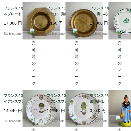
フランス / オクトゴナ
フランス / ラウンドプ
フランス / キュノワー
ルプレート 真鍮製
レート 真鍮製
ル 青い花のプレー
ト 陶器
17,800
円
7,160
円
17,800
円
SU brocante
SU brocante
SU brocante
フランス / 気球のファ
フランス / 気球のファ
フランス / サントン人
イアンスプレートB
イアンスプレートA
形 南仏 テラコッタ
陶器
陶器
素焼き
14,440
円
14,440
円
3,240
円
SU brocante
SU brocante
SU brocante