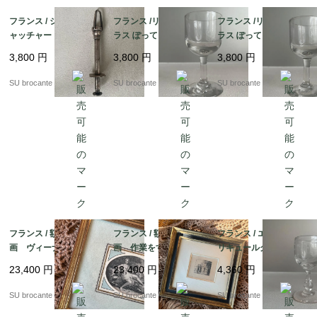
フランス / シュガーキ
フランス /リキュールグ
フランス /リキュールグ
ャッチャー 銀メッキ
ラス ぽってりラウンド
ラス ぽってりラウンド
C 吹きガラス
B 吹きガラス
3,800
円
3,800
円
3,800
円
SU brocante
SU brocante
SU brocante
フランス / 額装の小版
フランス / 額装の小版
フランス / エッチング
画 ヴィーナスとキュ
画 作業をする女性と
リキュールグラス小2
ーピッド 銅版画？
肩を組む男女 銅版
吹きガラス
23,400
円
23,400
円
4,360
円
画？
SU brocante
SU brocante
SU brocante