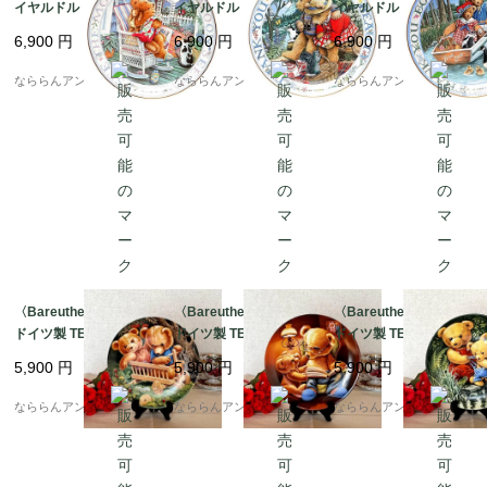
イヤルドルトン クマの
イヤルドルトン クマの
イヤルドルトン クマの
飾り皿 Linda Hill Grif
絵皿 Linda Hill Griffit
絵皿 Linda Hill Griffit
6,900
円
6,900
円
6,900
円
fith teddy plateプレー
h teddy plateプレート
h teddy plateプレート
ト（約20.5cm） [LO26
（約20.5cm） [LO262
（約20.5cm） [LO262
なららんアンティーク
なららんアンティーク
なららんアンティーク
26]
4]
3]
〈Bareuther〉1993年
〈Bareuther〉1992年
〈Bareuther〉1992年
ドイツ製 TEDDY UND
ドイツ製 TEDDY UND
ドイツ製 TEDDY UND
SEING FREUNDE テデ
SEING FREUNDE テデ
SEING FREUNDE テデ
5,900
円
5,900
円
5,900
円
ィベア 車遊びプレート
ィベア おじいちゃんと
ィベア親子で魚釣りプ
（約20cm） [AA1165]
お話 プレート（約20c
レート（約20cm） [A
なららんアンティーク
なららんアンティーク
なららんアンティーク
m） [AA1164]
A1163]