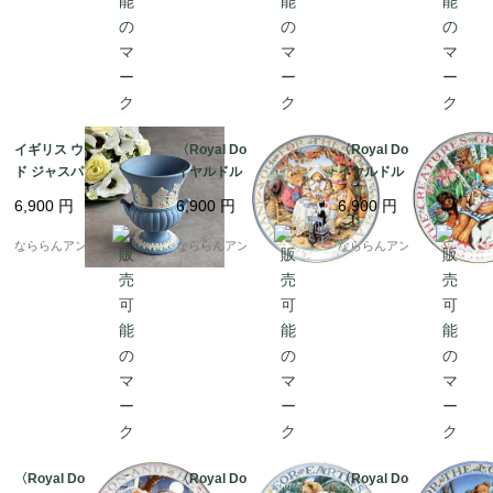
イギリス ウェッジウッ
〈Royal Doulton〉ロ
〈Royal Doulton〉ロ
ド ジャスパーブルー U
イヤルドルトン クマの
イヤルドルトン クマの
RNスタイル 花瓶 WED
飾り皿 Linda Hill Grif
飾り皿 Linda Hill Grif
6,900
円
6,900
円
6,900
円
GWOOD BLUE VASE
fith teddy plateプレー
fith teddy plateプレー
[EY8518]
ト（約20.5cm） [LO26
ト（約20.5cm） [LO26
なららんアンティーク
なららんアンティーク
なららんアンティーク
28]
27]
〈Royal Doulton〉ロ
〈Royal Doulton〉ロ
〈Royal Doulton〉ロ