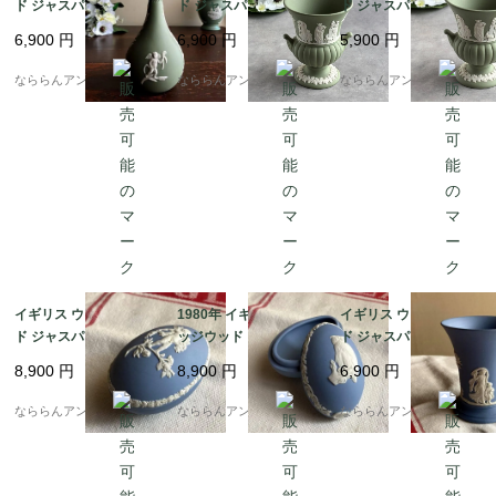
ド ジャスパーウェア セ
ド ジャスパーウェア セ
ド ジャスパーウェア セ
イジグリーン 一輪挿し
イジグリーン URN壷型
イジグリーン URN壷型
6,900
円
6,900
円
5,900
円
花瓶 WEDGWOOD GR
花瓶 WEDGWOOD GR
花瓶 WEDGWOOD GR
EEN VASE [EY8539]
EEN VASE EY8538 [E
EEN VASE [EY8537]
なららんアンティーク
なららんアンティーク
なららんアンティーク
Y8538]
イギリス ウェッジウッ
1980年 イギリス ウェ
イギリス ウェッジウッ
ド ジャスパーブルー イ
ッジウッド ジャスパー
ド ジャスパーブルー ラ
ースターエッグ 天使 エ
ブルー イースターエッ
ッパ型 花瓶 WEDGWO
8,900
円
8,900
円
6,900
円
ンジェル トリンケット
グ フクロウ 卵 トリン
OD BLUE VASE [EY85
ボックス 小物入れ [EY
ケットボックス 小物入
19]
なららんアンティーク
なららんアンティーク
なららんアンティーク
8525]
れ 鳥シリーズ [EY852
4]