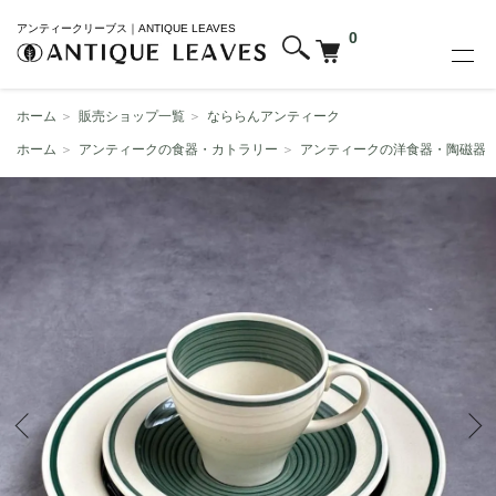
アンティークリーブス｜ANTIQUE LEAVES
0
ホーム
＞
販売ショップ一覧
＞
なららんアンティーク
ホーム
＞
アンティークの食器・カトラリー
＞
アンティークの洋食器・陶磁器