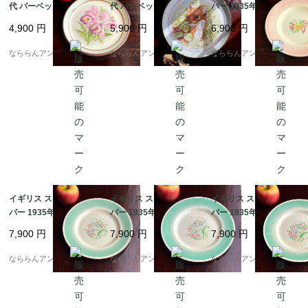
代 パーベック陶器プレ
代 パーベック陶器プレ
パー 1935年 スォンジ
ート カトレヤ Purbeck
ート オコジョ Purbeck
ースプレー フローラル
4,900
円
5,900
円
6,900
円
Pottery Flower 約直径
Pottery Wild Animals
ピンク ティーサイドプ
18.0cm [EY6262]
約直径22.0cm [EY625
レート 中皿 17.5cm [E
なららんアンティーク
なららんアンティーク
なららんアンティーク
7]
Y3364]
イギリス スージークー
イギリス スージークー
イギリス スージークー
パー 1935年 ドレスデ
パー 1935年 ドレスデ
パー 1935年 ドレスデ
ンスプレイ グリーン デ
ンスプレイ グリーン デ
ンスプレイ グリーン デ
7,900
円
7,900
円
7,900
円
ィナープレート約23c
ィナープレート約23c
ィナープレート約23c
m [EY4672]
m [EY4670]
m [EY4669]
なららんアンティーク
なららんアンティーク
なららんアンティーク