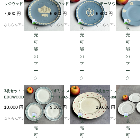
ッジウッド ジャスパー
ッジウッド ジャスパー
ンテージ ウェッジウッ
ブルー クリスマス イヤ
ブルー モスクワオリン
ド ジャスパーウェア ペ
7,900
円
6,900
円
6,900
円
ー プレート Wedgwoo
ピック OLYMPIAD XXII
ールブルー ギリシャ神
d Plate 飾り皿 [EY853
MOSCOW 1980 プレー
話 プレート 直径16.8c
なららんアンティーク
なららんアンティーク
なららんアンティーク
2]
ト Wedgwood Plate [E
m [LO2622]
Y8531]
3枚セット イギリス W
イギリス スージークー
3枚セット スージーク
EDGWOOD DENTELL
パー 1932-39年 フェザ
ーパー Susie Cooper P
E レースデザイン アン
ーアイ ディナープレー
irouette C2093 ウエッ
10,000
円
9,000
円
19,000
円
ティーク陶器皿 プレー
ト (約25.5cm) [EY471
ジウッド ホワイトプレ
ト大(約24.5cm) [AA12
9]
ート約21cm [EY5812]
なららんアンティーク
なららんアンティーク
なららんアンティーク
17]