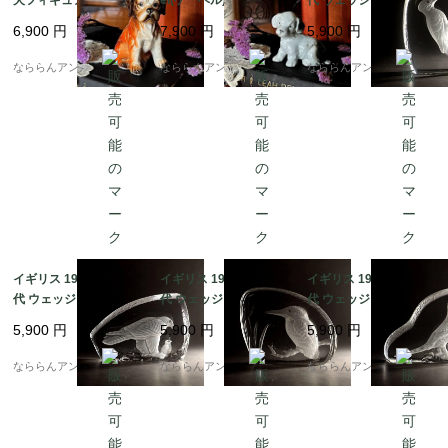
犬 仔犬フィギュア [AA
ィギュア [AA1192]
スタル ペーパーウエイ
6,900
円
7,900
円
5,900
円
1193]
ト キツツキ WEDGWO
OD CRYSTAL PAPER
なららんアンティーク
なららんアンティーク
なららんアンティーク
WEIGHT Woodpecker
[EY6995C]
イギリス 1980-1990年
イギリス 1980-1990年
イギリス 1980-1990年
代 ウェッジウッド クリ
代 ウェッジウッド クリ
代 ウェッジウッド クリ
スタル ペーパーウエイ
スタル ペーパーウエイ
スタル ペーパーウエイ
5,900
円
5,900
円
5,900
円
ト ワシ(鷲) WEDGWO
ト カワセミ WEDGWO
ト キジ(雉) WEDGWO
OD CRYSTAL PAPER
OD CRYSTAL PAPER
OD CRYSTAL PAPER
なららんアンティーク
なららんアンティーク
なららんアンティーク
WEIGHT Eagle [EY699
WEIGHT Kingfisher [E
WEIGHT Pheasant [EY
5B]
Y6995A]
6993]