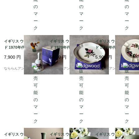
イギリス ウェッジウッ
イギリス ウェッジウッ
イギリス ウェッジウッ
ド 1970年代 ハザウェ
ド 1970年代 ハザウェ
ド 1970年代 ハザウェ
イ・ローズ テーブルベ
イ・ローズ オーバルト
イ・ローズ アッシュト
7,900
円
5,900
円
5,900
円
ル Wedgwood HATHA
レイ Wedgwood HATH
レイ 陶製灰皿 WEDGW
WAY ROSE TABLE BE
AWAY ROSE Silver sw
OOD HATHAWAY ROS
なららんアンティーク
なららんアンティーク
なららんアンティーク
LL 箱付き [EW0211]
eet dish 箱付き [EW02
E 箱付き [EW0205]
08]
イギリス ウェッジウッ
イギリス ウェッジウッ
イギリス ウェッジウッ