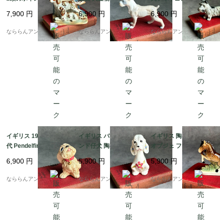
製ペン立て [AA1199]
オブジェ フィギュリン
ニチュア・シュナウザ
7,900
円
6,900
円
6,900
円
イヌ雑貨 [AA1176]
ー犬 Germany [AA127
1]
なららんアンティーク
なららんアンティーク
なららんアンティーク
イギリス 1960-1980年
イギリス バセットハウ
イギリス 陶器製 馬置物
代 Pendelfin Figure Ta
ンド仔犬 陶器製 犬置物
オブジェ フィギュリン
mmy the Dog 犬置物
可愛い子犬オブジェ フ
馬雑貨 (約 高さ11.2cm)
6,900
円
5,900
円
5,900
円
子犬オブジェ フィギュ
ィギュリン イヌ雑貨 [A
[AA1144]
リン イヌ雑貨 [AA117
A1175]
なららんアンティーク
なららんアンティーク
なららんアンティーク
7]