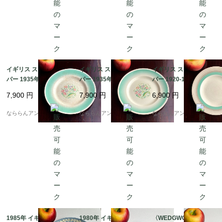
イギリス スージークー
イギリス スージークー
イギリス スージークー
パー 1935年 ドレスデ
パー 1935年 ドレスデ
パー 1920-1939 (Art D
ンスプレイ グリーン デ
ンスプレイ グリーン デ
eco)年代 ウエディング
7,900
円
7,900
円
6,900
円
ィナープレート約23c
ィナープレート約23c
リング グリーン プレー
m [EY4668]
m [EY3426]
ト(約17.6cm) [EY657
なららんアンティーク
なららんアンティーク
なららんアンティーク
0]
1985年 イギリス ウェ
1980年 イギリス ウェ
〈WEDGWOOD〉ヴィ