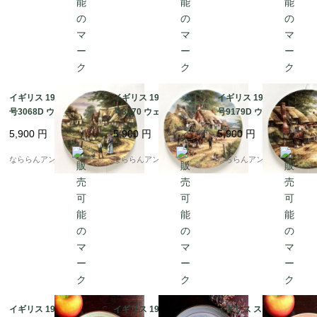
イギリス 1992 個別番
イギリス 1992 個別番
イギリス 1992 個別番
号3068D ウェッジウッ
号8270 ウェッジウッド
号9179D ウェッジウッ
ド Ploughing' COUNT
Mending the Hayrick'
ド Mending the Thatc
5,900
円
5,900
円
5,900
円
RY DAYS コレクター
COUNTRY DAYS コレ
h' COUNTRY DAYS コ
プレート 飾り皿 直径2
クタープレート 飾り皿
レクタープレート 飾り
なららんアンティーク
なららんアンティーク
なららんアンティーク
0.3cm [EY5182]
直径20.3cm [EY5180]
皿 直径20.3cm [EY517
9]
イギリス 1970-1980年
イギリス 1970-1980年
イギリス スージークー