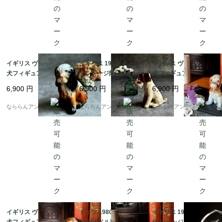
イギリス ヴィンテージ
イギリス 1950年代 ヴ
イギリス ヴィンテージ
犬フィギュア キャバリ
ィンテージ陶器 フォッ
犬フィギュア ビーグル
アスパニエル犬 仔犬フ
クス・テリア 犬置物 D
犬 仔犬フィギュア [AA
6,900
円
6,900
円
6,900
円
ィギュア [EY9192]
OG Porcelain Terrier
1194]
Dog [EY9053]
なららんアンティーク
なららんアンティーク
なららんアンティーク
イギリス ヴィンテージ
ドイツ 1980年代 Goeb
イギリス 1980-1990年
犬フィギュア ボクサー
el(ゲーベル)社 仔犬フ
代 ウェッジウッド クリ