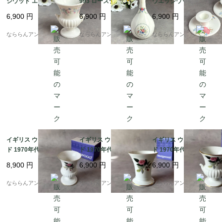
ジウッド エンジェラ U
993 ローズデール ぽっ
ウエッジウッド MEAD
RNスタイル 花瓶 [EY3
てりしたフォルムの花
OW-SWEET セイヨウ
6,900
円
6,900
円
6,900
円
352]
瓶 フラワーベース [EY
ナツユキソウ キャンド
3350]
ルスタンド2個セット
なららんアンティーク
なららんアンティーク
なららんアンティーク
[AA1152]
イギリス ウェッジウッ
イギリス ウェッジウッ
イギリス ウェッジウッ
ド 1970年代 ハザウェ
ド 1970年代 ハザウェ
ド 1970年代 ハザウェ
イ・ローズ 広口花瓶 W
イ・ローズ 広口花瓶 W
イ・ローズ URN(壺)ス
8,900
円
6,900
円
6,900
円
edgwood HATHAWAY
edgwood HATHAWAY
タイル花瓶 Wedgwood
ROSE VASE フラワー
ROSE POSY POT 箱付
HATHAWAY ROSE MI
なららんアンティーク
なららんアンティーク
なららんアンティーク
ベース 箱付き [EW021
き [EW0213]
NIATURE VASE 箱付き
4]
[EW0212]