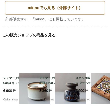
直径 約17.2

■素材

陶磁器

この販売ショップの商品を見る
■原産国

スウェーデン

■状態・注意点

全体的にカトラリー擦れがみられ、使用感がございます。

表面に小さなピンホール（針で突いたような点）がみられま
す。

デンマーク製 SOHOLM
デンマーク製 SOHOLM
メキシコ製 ヴィンテー
Sonja キャンドルスタ
花瓶 Einar Johansen
ジ タラベラ風タイルと
年数を経たヴィンテージということをご理解いただき、味わ
ンド 花瓶 北欧 花器 ス
ネイビー 北欧 花器 ス
木製のトリベット 陶板
いをお楽しみいただけますと幸いです。

6,900
円
8,360
円
4,900
円
ーホルム 一輪挿し ホル
ーホルム 一輪挿し キャ
オブジェ 花台やトレー
ダー 燭台 ヴィンテージ
ンドルスタンド ホルダ
としても フォークアー
Callum shop
Callum shop
Callum shop
_260731 ig4995
ー ヴィンテージ_2607
ト アンティーク_2607
31 ig4994
31 ig4993