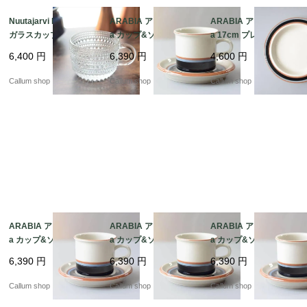
Nuutajarvi Kastehelmi
ARABIA アラビア Taik
ARABIA アラビア Taik
ガラスカップ ヌータヤ
a カップ&ソーサー タ
a 17cm プレート お皿
ルヴィ カステヘルミ A
イカ 北欧食器 フィンラ
タイカ 北欧食器 フィン
6,400
円
6,390
円
4,600
円
rabia時代 ヴィンテー
ンド ヴィンテージ アン
ランド 北欧 ヴィンテー
ジ Oiva Toikka オイヴ
ティーク_it4433
ジ アンティーク_it443
Callum shop
Callum shop
Callum shop
ァトイッカ_it4485
7
ARABIA アラビア Taik
ARABIA アラビア Taik
ARABIA アラビア Taik
a カップ&ソーサー タ
a カップ&ソーサー タ
a カップ&ソーサー タ
イカ 北欧食器 フィンラ
イカ 北欧食器 フィンラ
イカ 北欧食器 フィンラ
6,390
円
6,390
円
6,390
円
ンド ヴィンテージ アン
ンド ヴィンテージ アン
ンド ヴィンテージ アン
ティーク_it4431
ティーク_it4430
ティーク_it4429
Callum shop
Callum shop
Callum shop