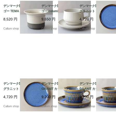
デンマーク製 クイスト
デンマーク製 クイスト
デンマーク製 SOHOLM
ゴー TEMA ボウル 鉢
ゴー columbia ティー
グラニット 18cm プレ
器 ティーマ B&G Bing
カップ＆ソーサー コロ
ート お皿 スーホルム G
8,520
円
9,650
円
4,720
円
& Grondahl J.H.Quistg
ンビア B&G Bing & Gr
RANIT 北欧食器 北欧雑
aard 北欧ヴィンテージ
ondahl J.H.Quistgaard
貨 ヴィンテージ アンテ
Callum shop
Callum shop
Callum shop
アンティーク_it4610
北欧ヴィンテージ アン
ィーク_it4596
ティーク_it4606
デンマーク製 SOHOLM
デンマーク製 SOHOLM
デンマーク製 SOHOLM
グラニット 18cm プレ
GRANIT カップ＆ソー
GRANIT カップ＆ソー
ート お皿 スーホルム G
サー スーホルム グラニ
サー スーホルム グラニ
4,720
円
9,200
円
9,200
円
RANIT 北欧食器 北欧雑
ット 北欧食器 北欧雑貨
ット 北欧食器 北欧雑貨
貨 ヴィンテージ アンテ
ヴィンテージ アンティ
ヴィンテージ アンティ
Callum shop
Callum shop
Callum shop
ィーク_it4597
ーク_it4595
ーク_it4593