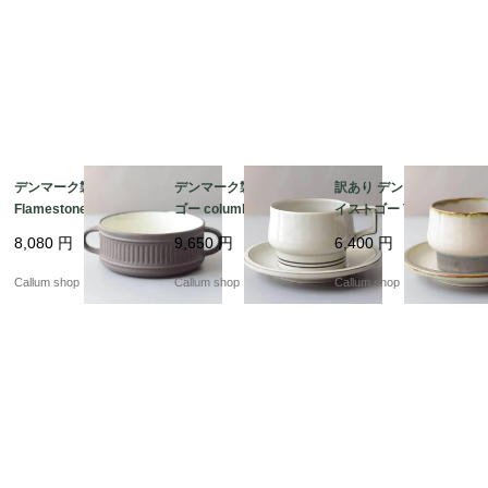
デンマーク製 DANSK
デンマーク製 クイスト
訳あり デンマーク製 ク
Flamestone 持ち手付
ゴー columbia ティー
イストゴー TEMA ティ
き スープボウル 器 ク
カップ＆ソーサー コロ
ーカップ＆ソーサー テ
8,080
円
9,650
円
6,400
円
イストゴー J.H.Quistg
ンビア B&G Bing & Gr
ィーマ B&G Bing & Gr
aard 北欧ヴィンテージ
ondahl J.H.Quistgaard
ondahl J.H.Quistgaard
Callum shop
Callum shop
Callum shop
アンティーク_it4611
北欧ヴィンテージ アン
北欧ヴィンテージ アン
ティーク_it4607
ティーク_it4608