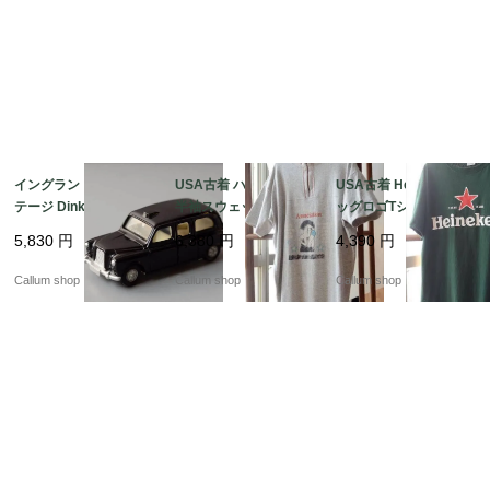
イングランド製 ヴィン
USA古着 ハーフジップ
USA古着 Heineken ビ
テージ Dinky Toys AU
半袖スウェットシャツ
ッグロゴTシャツ sizeL
STIN TAXI ディンキー
メンズS-Mくらい ボデ
メンズ グリーン ハイネ
5,830
円
6,380
円
4,390
円
トイズ オースチンタク
ィビルクラブプリント
ケン アメリカ オールド
シー ミニカー アンティ
アメリカ オールド古着
古着 if1043
Callum shop
Callum shop
Callum shop
ーク_260731 ig4992
_260805 if1044