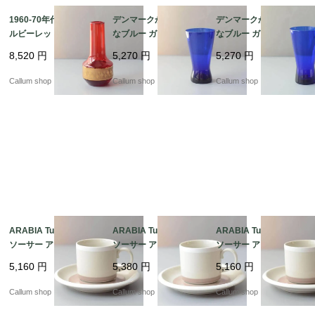
1960-70年代 チェコ製
デンマークから きれい
デンマークから きれい
ルビーレッドの花瓶 ボ
なブルー ガラスの花瓶
なブルー ガラスの花瓶
ヘミアガラス Jan Gabr
コバルトブルー 花器 グ
コバルトブルー 花器 グ
8,520
円
5,270
円
5,270
円
he 花器 グラス フラワ
ラス フラワーベース ヴ
ラス フラワーベース ヴ
ーベース ヴィンテージ
ィンテージ_ig4987
ィンテージ_ig4986
Callum shop
Callum shop
Callum shop
_ig4988
ARABIA Tupa カップ&
ARABIA Tupa カップ&
ARABIA Tupa カップ&
ソーサー アラビア トゥ
ソーサー アラビア トゥ
ソーサー アラビア トゥ
パ フィンランド 北欧
パ フィンランド 北欧
パ フィンランド 北欧
5,160
円
5,380
円
5,160
円
北欧食器 陶器 アンティ
北欧食器 陶器 アンティ
北欧食器 陶器 アンティ
ーク ヴィンテージ_it44
ーク ヴィンテージ_it44
ーク ヴィンテージ_it44
Callum shop
Callum shop
Callum shop
92
93
91