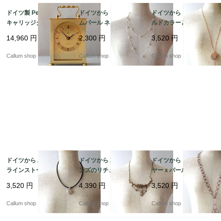
ドイツ製 Peter 真鍮の
ドイツから コスチュー
ドイツから ピンクゴー
キャリッジクロック 置
ムパール ネックレス ロ
ルドカラーとラインス
き時計 枕時計 デスクク
ング コスチュームジュ
トーンメダルのペンダ
14,960
円
2,300
円
3,520
円
ロック ミッドセンチュ
エリー アクセサリー ア
ント コスチュームジュ
リー ヴィンテージ_260
ンティーク_260727 ia
エリー アクセサリー ア
Callum shop
Callum shop
Callum shop
724 ic0129
0046
ンティーク ia0045
ドイツから ハート型の
ドイツから 真鍮orブロ
ドイツから コパーワイ
ラインストーンチャー
ンズのリチュアルなペ
ヤーｘパールビーズの
ム ペンダント コスチュ
ンダント コスチューム
ペンダント 銅線 コスチ
3,520
円
4,390
円
3,520
円
ームジュエリー アクセ
ジュエリー アクセサリ
ュームジュエリー アク
サリー アンティーク_2
ー アンティーク_2607
セサリー アンティーク
Callum shop
Callum shop
Callum shop
60727 ia0043
27 ia0042
_260727 ia0041