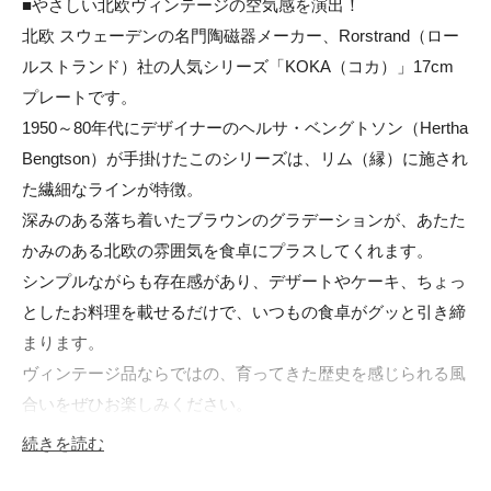
■やさしい北欧ヴィンテージの空気感を演出！

北欧 スウェーデンの名門陶磁器メーカー、Rorstrand（ロー
ルストランド）社の人気シリーズ「KOKA（コカ）」17cm
プレートです。

1950～80年代にデザイナーのヘルサ・ベングトソン（Hertha 
Bengtson）が手掛けたこのシリーズは、リム（縁）に施され
た繊細なラインが特徴。

深みのある落ち着いたブラウンのグラデーションが、あたた
かみのある北欧の雰囲気を食卓にプラスしてくれます。

シンプルながらも存在感があり、デザートやケーキ、ちょっ
としたお料理を載せるだけで、いつもの食卓がグッと引き締
まります。

ヴィンテージ品ならではの、育ってきた歴史を感じられる風
合いをぜひお楽しみください。

続きを読む
■サイズ・実寸値(cm)
