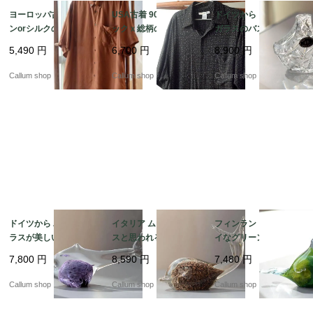
ヨーロッパ古着 レーヨ
USA古着 90's頃 ブラ
ドイツから クリスタル
ンorシルクの半袖ボタ
ックｘ総柄のレーヨン
ガラスのバスケット型
ンダウンシャツ メンズ
半袖シャツ sizeL メン
トレー ボヘミアグラス
5,490
円
6,700
円
8,900
円
Lくらい ブラウン ヴィ
ズ アメリカ ヴィンテー
を彷彿 24%PbO トレイ
ンテージ ダメージ古着
ジ オールド古着_2608
アンティーク ヴィンテ
Callum shop
Callum shop
Callum shop
_260805 if1042
05 if1041
ージ_260721 ig4976
ドイツから パープルガ
イタリア ムラーノグラ
フィンランドから キレ
ラスが美しいユニーク
スと思われるキレイな
イなグリーンマーブル
な魚 オブジェ グラス
ガラスのクジラ オブジ
ガラスの小鳥 オブジェ
7,800
円
8,590
円
7,480
円
フィギュア フィッシュ
ェ Italy Murano Style
北欧 バード オブジェ
アンティーク ヴィンテ
フィギュア ヴィンテー
フィギュア ヴィンテー
Callum shop
Callum shop
Callum shop
ージ_260721 ig4975
ジ_260721 ig4974
ジ_260721 ig4972