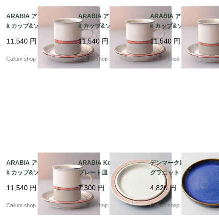
ARABIA アラビア asla
ARABIA アラビア asla
ARABIA アラビア asla
k カップ&ソーサー 7.5
k カップ&ソーサー 7.5
k カップ&ソーサー 7.5
cm高 アスラク 北欧食
cm高 アスラク 北欧食
cm高 アスラク 北欧食
11,540
円
11,540
円
11,540
円
器 フィンランド ヴィン
器 フィンランド ヴィン
器 フィンランド ヴィン
テージ アンティーク_it
テージ アンティーク_it
テージ アンティーク_it
Callum shop
Callum shop
Callum shop
4422
4420
4419
ARABIA アラビア asla
ARABIA Koralli 20cm
デンマーク製 SOHOLM
k カップ&ソーサー 7.5
プレート皿 アラビア コ
グラニット 18cm プレ
cm高 アスラク 北欧食
ラーリ コーラリ 北欧食
ート お皿 スーホルム G
11,540
円
7,300
円
4,820
円
器 フィンランド ヴィン
器 フィンランド 北欧
RANIT 北欧食器 北欧雑
テージ アンティーク_it
ヴィンテージ アンティ
貨 ヴィンテージ アンテ
Callum shop
Callum shop
Callum shop
4418
ーク_it4255
ィーク_it4252