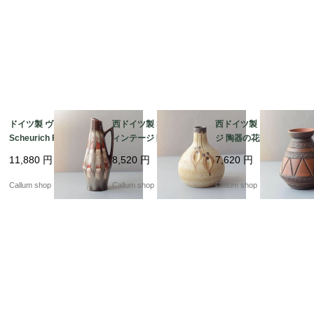
ドイツ製 ヴィンテージ
西ドイツ製 Sgrafo ヴ
西ドイツ製 ヴィンテー
Scheurich Fat Lava Va
ィンテージ 陶器の花瓶
ジ 陶器の花瓶 Art pott
se 花瓶 花器 ファット
Art pottery Peter Mull
ery 花器 一輪挿し ミッ
11,880
円
8,520
円
7,620
円
ラバー ミッドセンチュ
er スグラフォ 花器 一
ドセンチュリー期 フラ
リー期 フラワーベース
輪挿し ミッドセンチュ
ワーベース_ig4989
Callum shop
Callum shop
Callum shop
アンティーク_ig4991
リー期 フラワーベース
_ig4990