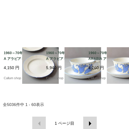
1960～70年代 ARABI
1960～70年代 ARABI
1960～70年代 訳あり
A アラビア Lilja 17cm
A アラビア Lilja カップ
ARABIA アラビア Lilja
プレート お皿 リリヤ L
＆ソーサー リリヤ Lail
カップ＆ソーサー リリ
4,150
円
5,940
円
4,260
円
aila Hakala 北欧 食器
a Hakala 北欧 食器 フ
ヤ Laila Hakala 北欧 食
フィンランド 陶器 ヴィ
ィンランド 陶器 ヴィン
器 フィンランド 陶器
Callum shop
Callum shop
Callum shop
ンテージ_it4701
テージ_it4700
ヴィンテージ_it4699
全
5036
件中
1 - 60
表示
1
ページ目