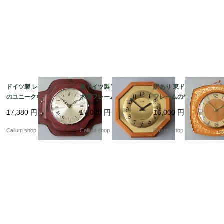
ドイツ製 レザータッチ
東ドイツ製 WEIMAR
訳あり 東ドイツ製 木製
のユニークなフレーム
木製フレームｘ真鍮盤
フレームの手巻き 壁時
壁時計 壁掛け時計 アン
壁時計 ウッドｘブラス
計 吊り下げ式 ウッド
17,380
円
17,000
円
16,000
円
ティーク ヴィンテージ
クロック 壁掛け時計 ヴ
クロック 壁掛け時計 ヴ
_260724 ic0133
ィンテージ_260724 ic
ィンテージ_260724 ic
Callum shop
Callum shop
Callum shop
0131
0130