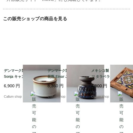
ガラス

この販売ショップの商品を見る
◆原産国

フィンランド

◆状態・注意点

USED

目立つ汚れやダメージはありません。

デンマーク製 SOHOLM
デンマーク製 SOHOLM
メキシコ製 ヴィンテー
Sonja キャンドルスタ
花瓶 Einar Johansen
ジ タラベラ風タイルと
ンド 花瓶 北欧 花器 ス
ネイビー 北欧 花器 ス
木製のトリベット 陶板
6,900
円
8,360
円
4,900
円
ーホルム 一輪挿し ホル
ーホルム 一輪挿し キャ
オブジェ 花台やトレー
ダー 燭台 ヴィンテージ
ンドルスタンド ホルダ
としても フォークアー
Callum shop
Callum shop
Callum shop
_260731 ig4995
ー ヴィンテージ_2607
ト アンティーク_2607
31 ig4994
31 ig4993