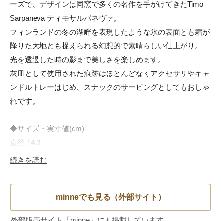
ーズで、デザインは同窯で多くの名作を手がけてきたTimo 
Sarpaneva ティモサルパネヴァ。

フィンランドの冬の湖畔を表現したような氷の表面とも霜が
降りた大地とも捉えられる幻想的で素晴らしい仕上がり。

光を透過した時の影まで美しさを楽しめます。

灰皿として使用された痕跡はほとんどなくアクセサリやキャ
ンドルトレーはじめ、スナックのサービングとしてもおしゃ
れです。

◆サイズ・実寸値(cm)

直径 14.3

内径 11.2

続きを読む
高さ 2.8

若干の誤差はご了承ください

◆素材
