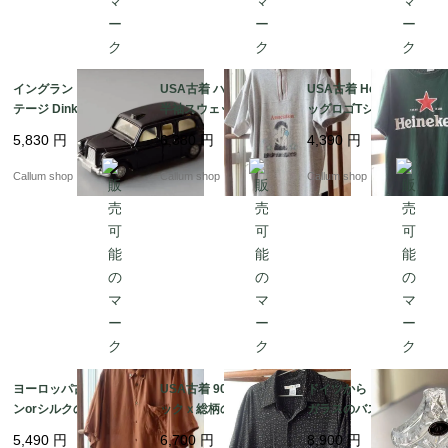
イングランド製 ヴィン
USA古着 ハーフジップ
USA古着 Heineken ビ
テージ Dinky Toys AU
半袖スウェットシャツ
ッグロゴTシャツ sizeL
STIN TAXI ディンキー
メンズS-Mくらい ボデ
メンズ グリーン ハイネ
5,830
円
6,380
円
4,390
円
トイズ オースチンタク
ィビルクラブプリント
ケン アメリカ オールド
シー ミニカー アンティ
アメリカ オールド古着
古着 if1043
Callum shop
Callum shop
Callum shop
ーク_260731 ig4992
_260805 if1044
ヨーロッパ古着 レーヨ
USA古着 90's頃 ブラ
ドイツから クリスタル
ンorシルクの半袖ボタ
ックｘ総柄のレーヨン
ガラスのバスケット型
ンダウンシャツ メンズ
半袖シャツ sizeL メン
トレー ボヘミアグラス
5,490
円
6,700
円
8,900
円