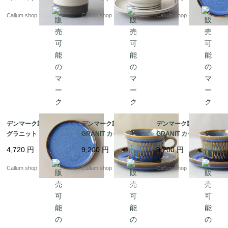
& Grondahl J.H.Quistg
ンビア B&G Bing & Gr
RANIT 北欧食器 北欧雑
aard 北欧ヴィンテージ
ondahl J.H.Quistgaard
貨 ヴィンテージ アンテ
Callum shop
Callum shop
Callum shop
アンティーク_it4610
北欧ヴィンテージ アン
ィーク_it4596
ティーク_it4606
デンマーク製 SOHOLM
デンマーク製 SOHOLM
デンマーク製 SOHOLM
グラニット 18cm プレ
GRANIT カップ＆ソー
GRANIT カップ＆ソー
ート お皿 スーホルム G
サー スーホルム グラニ
サー スーホルム グラニ
4,720
円
9,200
円
9,200
円
RANIT 北欧食器 北欧雑
ット 北欧食器 北欧雑貨
ット 北欧食器 北欧雑貨
貨 ヴィンテージ アンテ
ヴィンテージ アンティ
ヴィンテージ アンティ
Callum shop
Callum shop
Callum shop
ィーク_it4597
ーク_it4595
ーク_it4593