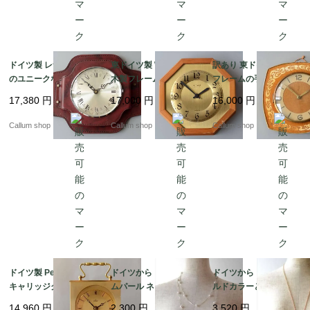
ドイツ製 レザータッチ
東ドイツ製 WEIMAR
訳あり 東ドイツ製 木製
のユニークなフレーム
木製フレームｘ真鍮盤
フレームの手巻き 壁時
壁時計 壁掛け時計 アン
壁時計 ウッドｘブラス
計 吊り下げ式 ウッド
17,380
円
17,000
円
16,000
円
ティーク ヴィンテージ
クロック 壁掛け時計 ヴ
クロック 壁掛け時計 ヴ
_260724 ic0133
ィンテージ_260724 ic
ィンテージ_260724 ic
Callum shop
Callum shop
Callum shop
0131
0130
ドイツ製 Peter 真鍮の
ドイツから コスチュー
ドイツから ピンクゴー
キャリッジクロック 置
ムパール ネックレス ロ
ルドカラーとラインス
き時計 枕時計 デスクク
ング コスチュームジュ
トーンメダルのペンダ
14,960
円
2,300
円
3,520
円