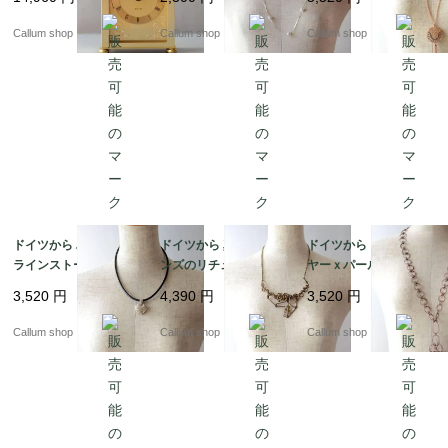
ロック ミッドセンチュ
エリー アクセサリー ア
ント コスチュームジュ
リー ヴィンテージ_260
ンティーク_260727 ia
エリー アクセサリー ア
Callum shop
Callum shop
Callum shop
724 ic0129
0046
ンティーク ia0045
ドイツから ハート型の
ドイツから 真鍮orブロ
ドイツから コパーワイ
ラインストーンチャー
ンズのリチュアルなペ
ヤーｘパールビーズの
ム ペンダント コスチュ
ンダント コスチューム
ペンダント 銅線 コスチ
3,520
円
4,390
円
3,520
円
ームジュエリー アクセ
ジュエリー アクセサリ
ュームジュエリー アク
サリー アンティーク_2
ー アンティーク_2607
セサリー アンティーク
Callum shop
Callum shop
Callum shop
60727 ia0043
27 ia0042
_260727 ia0041