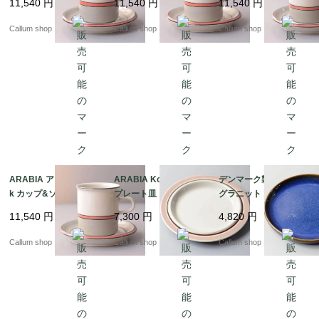
11,540
円
11,540
円
11,540
円
器 フィンランド ヴィン
器 フィンランド ヴィン
器 フィンランド ヴィン
テージ アンティーク_it
テージ アンティーク_it
テージ アンティーク_it
Callum shop
Callum shop
Callum shop
4422
4420
4419
ARABIA アラビア asla
ARABIA Koralli 20cm
デンマーク製 SOHOLM
k カップ&ソーサー 7.5
プレート皿 アラビア コ
グラニット 18cm プレ
cm高 アスラク 北欧食
ラーリ コーラリ 北欧食
ート お皿 スーホルム G
11,540
円
7,300
円
4,820
円
器 フィンランド ヴィン
器 フィンランド 北欧
RANIT 北欧食器 北欧雑
テージ アンティーク_it
ヴィンテージ アンティ
貨 ヴィンテージ アンテ
Callum shop
Callum shop
Callum shop
4418
ーク_it4255
ィーク_it4252