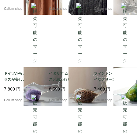
Lくらい ブラウン ヴィ
ズ アメリカ ヴィンテー
を彷彿 24%PbO トレイ
ンテージ ダメージ古着
ジ オールド古着_2608
アンティーク ヴィンテ
Callum shop
Callum shop
Callum shop
_260805 if1042
05 if1041
ージ_260721 ig4976
ドイツから パープルガ
イタリア ムラーノグラ
フィンランドから キレ
ラスが美しいユニーク
スと思われるキレイな
イなグリーンマーブル
な魚 オブジェ グラス
ガラスのクジラ オブジ
ガラスの小鳥 オブジェ
7,800
円
8,590
円
7,480
円
フィギュア フィッシュ
ェ Italy Murano Style
北欧 バード オブジェ
アンティーク ヴィンテ
フィギュア ヴィンテー
フィギュア ヴィンテー
Callum shop
Callum shop
Callum shop
ージ_260721 ig4975
ジ_260721 ig4974
ジ_260721 ig4972