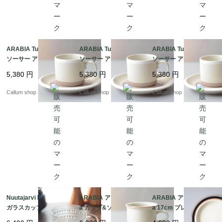
ARABIA Tupa カップ&
ARABIA Tupa カップ&
ARABIA Tupa カップ&
ソーサー アラビア トゥ
ソーサー アラビア トゥ
ソーサー アラビア トゥ
パ フィンランド 北欧
パ フィンランド 北欧
パ フィンランド 北欧
5,380
円
5,380
円
5,380
円
北欧食器 陶器 アンティ
北欧食器 陶器 アンティ
北欧食器 陶器 アンティ
ーク ヴィンテージ_it44
ーク ヴィンテージ_it44
ーク ヴィンテージ_it44
Callum shop
Callum shop
Callum shop
90
89
88
Nuutajarvi Kastehelmi
ARABIA アラビア Taik
ARABIA アラビア Taik
ガラスカップ ヌータヤ
a カップ&ソーサー タ
a 17cm プレート お皿
ルヴィ カステヘルミ A
イカ 北欧食器 フィンラ
タイカ 北欧食器 フィン