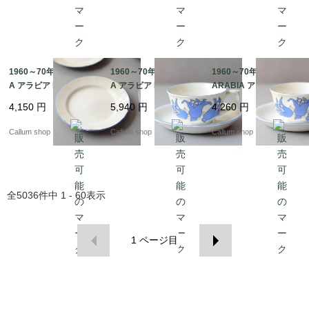
1960～70年代 ARABI
1960～70年代 ARABI
1960～70年代 訳あり
A アラビア Lilja 17cm
A アラビア Lilja カップ
ARABIA アラビア Lilja
プレート お皿 リリヤ L
＆ソーサー リリヤ Lail
カップ＆ソーサー リリ
4,150
円
5,940
円
4,260
円
aila Hakala 北欧 食器
a Hakala 北欧 食器 フ
ヤ Laila Hakala 北欧 食
フィンランド 陶器 ヴィ
ィンランド 陶器 ヴィン
器 フィンランド 陶器
Callum shop
Callum shop
Callum shop
ンテージ_it4701
テージ_it4700
ヴィンテージ_it4699
全
5036
件中
1 - 60
表示
1
ページ目