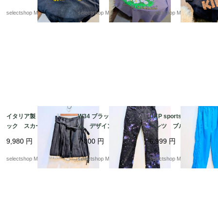
トラコットン 両面プリ
イズ
バ ナラ
selectshop Merci.
selectshop Merci.
selectshop Merci.
ント
イタリア製 90s ゴシ
W34 ブラック デニ
DKP sports ナイロン
ック スカート サイ
ム デザイン スキニ
パンツ ブルー 防
ズ４２ ブラック リ
ー ストレッチ ジー
水 ウエストゴム
9,980
円
7,800
円
6,999
円
ボン ストライプ プ
ンズ ボトムス パン
mens Mサイズ ナイ
リーツ フリル 膝丈ス
ツ パープル 星屑デザ
ロン パンツ Y2K 太
selectshop Merci.
selectshop Merci.
selectshop Merci.
カート
イン
めのパンツ