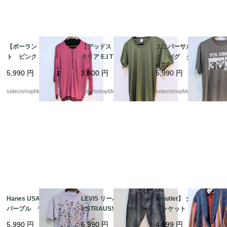
【ポーランド製】ニッ
【デッドストック】イ
ユニバーサルスタジ
ト ピンク アクリ
タリア E.I Tシャツ オリ
オ パグ グレー
ル ３８ サイズ ブ
ーブ mens S-Mサイ
犬 Tシャツ Lサイ
5,990
円
3,600
円
5,990
円
ラック ボタン Mサ
ズ程度 カーキ 薄手
ズ pakistan コット
イズ 薄手の セータ
美品 お袖ぷっくり
ン PUG UNIVER
selectshopMerci.
selectshopMerci.
selectshopMerci.
ー ブラックの中付け
SEL STUDIOS 動物
襟 ラグラン
Hanes USA Lサイズ
LEVIS リーバイス 50
【outlet】 タオル地
パープル ラベンダ
6 STRAUSS W33 ブル
ジャケット 可愛い p
ー 刺繍 ヘインズ
ー デニム アメカ
op カラフル M イ
5,990
円
6,990
円
4,999
円