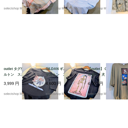
ツ mens リネ
アサッカー コット
サイズ 逸品 レア
ン コットン XLサイ
ン XLサイズ ブル
mens ユニセックス
selectshop Merci.
selectshop Merci.
selectshop Merci.
ズ ピンク ベージ
ー ホワイト 半袖シ
ュ 半袖シャツ チェ
ャツ
ック
outlet タグなし スケ
GILDAN ギルダン ス
【outlet】 GILDAN ギ
ルトン スカル Tシャ
ケルトン スカル Tシ
ルダン 犬 やぎ XX
ツ Mサイズ程度 コ
ャツ Mサイズ コッ
Lサイズ ベージュ
3,999
円
4,600
円
4,000
円
ットン ボーン 骨
トン ボーン 骨 ブ
プリント コットン T
ブラックTシャツ Y2K
ラックTシャツ Y2K
シャツ
selectshop Merci.
selectshop Merci.
selectshop Merci.
NICARAGUA製