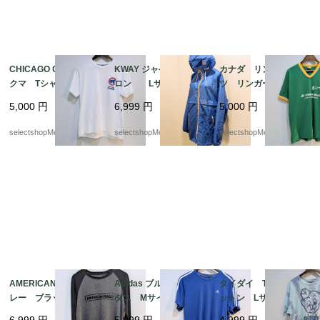
CHICAGO CUBE bear
KWAY ジャケット ナイ
カナダ リンガーTシャ
クマ Tシャツ 実寸M
ロン Lサイズ程度
ツ リンガーT グリー
サイズ（記載 Lサイ
レインコート ナイロ
ン ナンバリング コ
5,000
円
6,999
円
5,000
円
ズ） コットン 白
ンジャケット フラン
ットン ポリエステ
白Tシャツ BASEBAL
ス製 ブルー bag
ル グリーン イエロ
selectshopMerci.
selectshopMerci.
selectshopMerci.
L 野球 シカゴ・カブ
形式で収納可能
ー Lサイズ オリンピ
ス
ック
AMERICAN EAGLE グ
Adidas ブルー アディ
タイダイ Tシャツ コ
レー ブラック ワッ
ダス Mサイズ コッ
ットン Lサイズ ドミ
フル生地 サーマル
トン adidas Tシャ
ニカ 豚 両面プリン