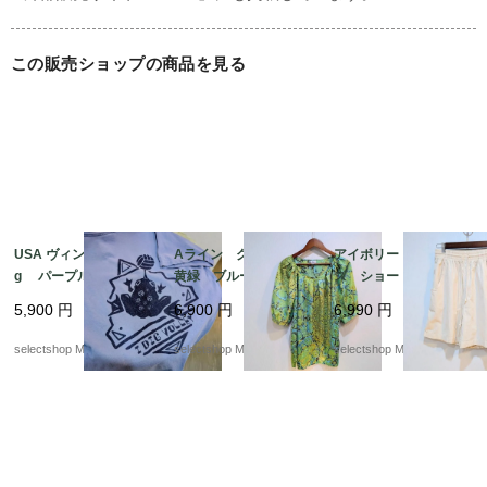
　新品ではないため　目立たない　小傷などある場合があり
ます。ご理解のある方ご検討お願い致します。

この販売ショップの商品を見る
USA ヴィンテージ di
Aライン グリーン
アイボリー Mサイ
g パープル 蛙
黄緑 ブルー パフス
ズ ショートパンツ
Mサイズ コットン
リーブ 半袖 ブラウ
コットン 短パン リ
5,900
円
6,900
円
6,990
円
パープル ブルー 両
ス 記載XL サイズ
ネンのような風合い
面プリント ケロッ
ポリエステル 幾何学
ALLYSON WHIT MOR
selectshop Merci.
selectshop Merci.
selectshop Merci.
グ Tシャツ USA
模様 総柄
E made in TURKEY