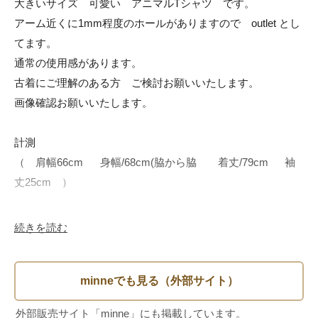
大きいサイズ　可愛い　アニマルTシャツ　です。

アーム近くに1mm程度のホールがありますので　outlet とし
てます。

通常の使用感があります。

古着にご理解のある方　ご検討お願いいたします。

画像確認お願いいたします。

計測

（　肩幅66cm      身幅/68cm(脇から脇　　着丈/79cm　  袖
丈25cm　）

続きを読む
ユニセックスで着用いただけますが、記載サイズは海外サイ
ズですので計測にてお手持ちの服などで、ご確認お願いいた
します。

目立った大きなダメージはありませんが
