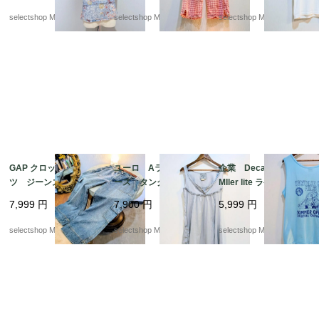
S-Mサイズ ユーロより
ットン パンツ タッ
コットン ユーロより
selectshop Merci.
selectshop Merci.
selectshop Merci.
セル SーMサイズ
GAP クロップド パン
ユーロ Aライン レ
企業 Decathlon club
ツ ジーンズ デニ
ース タンクトップ
MIler lite ラケットボー
ム サイズL カー
くすみカラー 水色
ルトーナメント ブル
7,999
円
7,900
円
5,999
円
ゴパンツ ブルー
実寸M（記載Sサイズ）
ー タンクトップ Ro
フリル ノースリーブ
yal XLサイズ USA
selectshop Merci.
selectshop Merci.
selectshop Merci.
NILE コットン