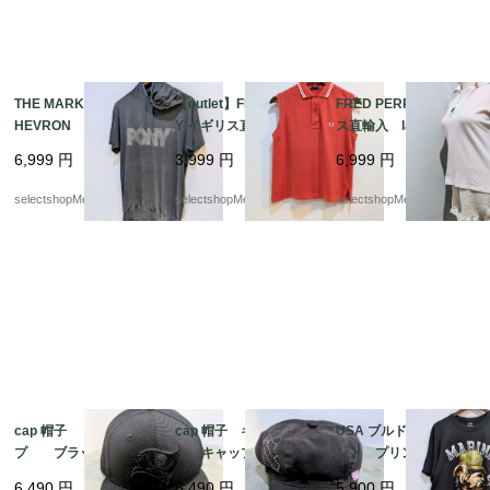
THE MARK OF THE C
【outlet】FRED PERR
FRED PERRY イギリ
HEVRON PONY パー
Y イギリス直輸入 lad
ス直輸入 ladys S-XS
カー Tシャツ グレー
ys S-Mサイズ オレン
サイズ ピンク トッ
6,999
円
3,999
円
6,999
円
Tシャツ 実寸Mサイズ
ジ トップス シャ
プス ポロシャツ コ
（記載 Lサイズ フ
ツ コットン イタリ
ットン95 エラスタン
selectshopMerci.
selectshopMerci.
selectshopMerci.
ード付Tシャツ
ア製 ノースリーブ
5 イタリア製
ポロシャツ ブランド
ボタン
cap 帽子 キャッ
cap 帽子 キャスケッ
USA ブルドッグ フロ
プ ブラック NEW
ト キャップ ピン
ント プリントデザイ
ERA ニューエラ 58,7
ク ブラック バイカ
ン XLサイズ ブラッ
6,490
円
6,490
円
5,900
円