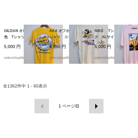
GILDAN オレンジ 黄
AKA オフホワイト T
NIKE Tシャツ ピン
色 Tシャツ イカ リ
シャツ コットン Lサ
ク XLサイズ ホワイ
ップ 唇 ギルダン
イズ ALPHA KAPPA
ト ナイキ 夕日
5,000
円
4,990
円
5,000
円
イエロー Sサイズ
LAMBDA A .K.A
コットン HAITI製 リ
selectshopMerci.
selectshopMerci.
selectshopMerci.
ップ ギルダン
全
1362
件中
1 - 60
表示
1
ページ目