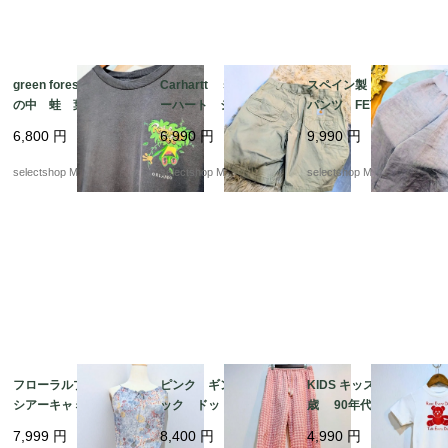
green forest cafe 森
Carhartt size 36 カ
スペイン製 リネン
の中 蛙 葉 Lサイ
ーハート ショートパ
パンツ FETE ユニ
ズ コットン ブラッ
ンツ コットン スク
セックス パープル
6,800
円
6,990
円
9,990
円
ク 両面プリント ケ
エア柄 リラックスフ
ブラウン ピンク mi
ロッグ Tシャツ US
ィット ベージュ 短
x くすみカラー ハ
selectshop Merci.
selectshop Merci.
selectshop Merci.
A fabric made in ME
パン Lサイズ程度
イウエスト ワイドレ
XICO
ッグ ワイドレッグ ゆ
ったりMサイズからL
フローラルプリントの
ピンク ギンガムチェ
KIDS キッズ ５－６
シアーキャミ キャミソ
ック ドットデザイン
歳 90年代ヴィンテー
ール ボヘミアン く
柄 フリル ワイドレ
ジ テディベア Tシャ
7,999
円
8,400
円
4,990
円
すみブルー viscose
ッグ クロップド コ
ツ ホワイト bear