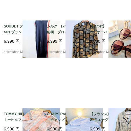
SOUDET フランス P
シルク レオパード
【outlet】 カナダよ
aris ブランド ベルギ
豹柄 ブロック ブラ
り オーバーサイズ
ー製 オールインワ
ウス ブラウン 総
ブラウン グラデーシ
6,990
円
5,999
円
6,000
円
ン ユニフォーム ト
柄 Mサイズ
ョン サングラス ピン
リコロール 48
クブラウン ブラウ
selectshop Merci.
selectshop Merci.
selectshop Merci.
ン 軽い付け心地
TOMMY HILFIGER ト
CHAPS Ralph Lauren
【フランス直輸入】AI
ミーヒルフィガー 半
チャップス ラルフ
GLE エーグル ハンテ
袖シャツ ボタンシャ
ローレン mens シ
ィングジャケット M
6,990
円
6,990
円
6,999
円