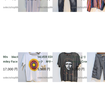
コットン フルーツ
ジ ジーンズ パンツ
ンド コットン デッ
動物 アヒル 蝶々
ドストック ピンク
selectshopMerci.
selectshopMerci.
selectshopMerci.
ヘビ Tシャツ サボ
ブルー カラフル 幾
テン 傘
何学模様 デッドスト
ック
90s black jack inc S
SILVER EDITION ブラ
ユーロより Vintage
miley Face Tshirts P
ック Mサイズ フェ
sturdy Crocker shorts
sychedelic スマイリ
ード感 フェイス CH
ショートパンツ コ
17,000
円
5,900
円
6,990
円
ー Tシャツ レア ブ
E GUEVARA チェ ゲ
ットン カーゴパン
ラックジャック サイ
バラ Tシャツ コット
ツ グレー 帆布 の
selectshopMerci.
selectshopMerci.
selectshopMerci.
ケデリック アシッド
ン
ような生地 パンツ
ハウス Mサイズ程度