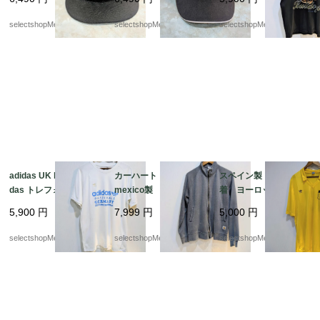
cm 7-3/8 NFL ニュー
ースタイル ラインス
ク Tシャツ ROTHC
エラ スカル 海賊
トーン Harley-David
O MARINE BULDOG
selectshopMerci.
selectshopMerci.
selectshopMerci.
son マジックテープ l
ady
adidas UK limited Adi
カーハート carhart
スペイン製 ユーロ古
das トレフォイル
mexico製 グレー ペ
着 ヨーロッパ古着
ホワイト アディダ
イント Мサイズ ジ
Adidas ヨーロッパ製
5,900
円
7,999
円
5,000
円
ス Lサイズ コット
ップタイプ スウェッ
adidas （アディダス）
ン adidas 白 Tシャ
ト ジップパーカー
ナイロン ストライ
selectshopMerci.
selectshopMerci.
selectshopMerci.
ツ インドネシア製
メキシコ
プ mens M-Lサイズ
程度