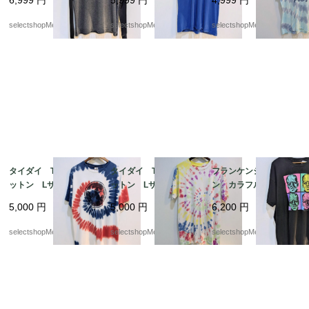
6,999
円
5,999
円
4,999
円
Mサイズ リンガーTシ
ツ スポーツ 三本ラ
ト 動物 pig
ャツ 長袖 ロンT コ
イン climalite cotton
selectshopMerci.
selectshopMerci.
selectshopMerci.
ットン ポリエステル
アメリカンイーグル
タイダイ Tシャツ コ
タイダイ Tシャツ コ
フランケンシュタイ
ットン Lサイズ プリ
ットン Lサイズ イエ
ン カラフル Tシャ
ント 星 スター
ロー 白 ピンク
ツ フランケン ２XL
5,000
円
5,000
円
6,200
円
白 赤 ブルー カラ
紫 ブルー カラフ
サイズ ブラック コ
フル Lサイズ PORT
ル Lサイズ pakista
ットン MEXICO ユニ
selectshopMerci.
selectshopMerci.
selectshopMerci.
&COMPANY HONDUR
n
バーサルスタジオ ホ
AS
ラー FRANKENSTEI
N