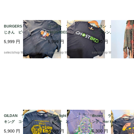
BURGERS N BEER お
ゴースト プリント
レーヨン オリエンタ
じさん ビール Tシ
GHOSTBED コッ
ル アシンメトリー
ャツ プリント XLサ
トン ブラック Lサ
スカート エスニック
5,999
円
5,999
円
9,890
円
イズ コットン ブ
イズ カンボジア製 T
柄 オレンジ オリー
ラック XLサイズ エ
シャツ
ブグリーン ワンサイ
selectshop Merci.
selectshop Merci.
selectshop Merci.
ルサルバドル製
ズ
GILDAN ライオン
be the light フラワー
disney ライオン キ
キング コットン ブ
ミツバチ 花 USA T
ング Her KING コッ
ラック Mサイズ Lio
シャツ パープル
トン ブラック Lサイ
5,900
円
5,999
円
6,300
円
n King ギルダン ウル
紫 コットン Lサ
ズ Lion King シン