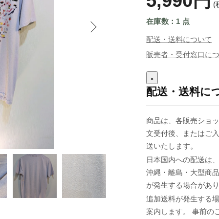
5,990円
(
在庫数：1 点
配送・送料について
販売者・受付窓口に
×
配送・送料に
商品は、各販売ショッ
文受付後、またはご入
送いたします。
日本国内への配送は、
沖縄・離島・大型商
が発生する場合があ
追加送料が発生する
案内します。 事前の