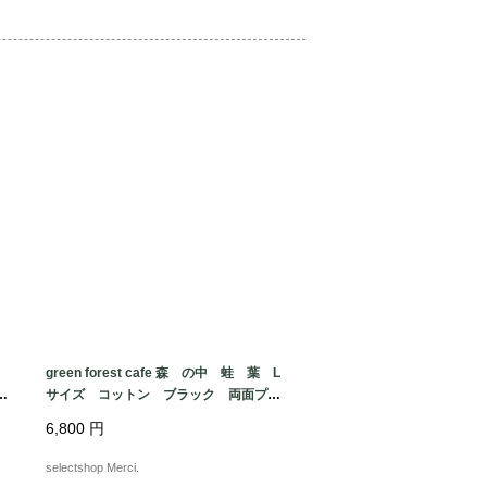
　目立たない　小傷などある場合があり
ご検討お願い致します。

green forest cafe 森 の中 蛙 葉 L
な
サイズ コットン ブラック 両面プリ
ad
ント ケロッグ Tシャツ USA fabri
6,800
円
c made in MEXICO
selectshop Merci.