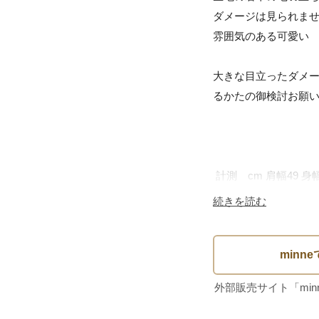
ダメージは見られませ
雰囲気のある可愛い　
大きな目立ったダメ
るかたの御検討お願い
 計測　cm 肩幅49 身幅51 総丈74 袖丈19

続きを読む
ユニセックスで着用
ズですので計測にて
します。

目立った大きなダメー