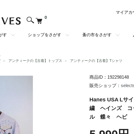
マイアカ
0
がす
ショップをさがす
蚤の市をさがす
.
貨
＞
アンティークの【古着】トップス
＞
アンティークの【古着】Tシャツ
商品ID：192298148
販売ショップ：
select
Hanes USA 
繍 ヘインズ コ
ル 蝶々 ヘビ 