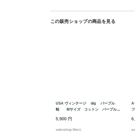
この販売ショップの商品を見る
USA ヴィンテージ dig パープル
A
蛙 Mサイズ コットン パープル
ブルー 両面プリント ケロッグ Tシ
サ
5,900
円
6
ャツ USA
柄
selectshop Merci.
se