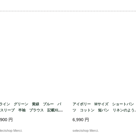
　新品ではないため
ます。ご理解のある方
ライン グリーン 黄緑 ブルー パ
アイボリー Mサイズ ショートパン
フスリーブ 半袖 ブラウス 記載XL
ツ コットン 短パン リネンのよう
イズ ポリエステル 幾何学模様 総
風合い ALLYSON WHIT MORE m
,900
円
6,990
円
e in TURKEY
lectshop Merci.
selectshop Merci.