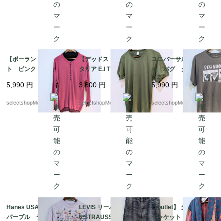
【ポーランド製】ニッ
【デッドストック】イ
ユニバーサルスタジ
ト ピンク アクリ
タリア E.I Tシャツ オリ
オ パグ グレー
ル ３８ サイズ ブ
ーブ mens S-Mサイ
犬 Tシャツ Lサイ
5,990
円
3,600
円
5,990
円
ラック ボタン Mサ
ズ程度 カーキ 薄手
ズ pakistan コット
イズ 薄手の セータ
美品 お袖ぷっくり
ン PUG UNIVER
selectshopMerci.
selectshopMerci.
selectshopMerci.
ー ブラックの中付け
SEL STUDIOS 動物
襟 ラグラン
Hanes USA Lサイズ
LEVIS リーバイス 50
【outlet】 タオル地
パープル ラベンダ
6 STRAUSS W33 ブル
ジャケット 可愛い p