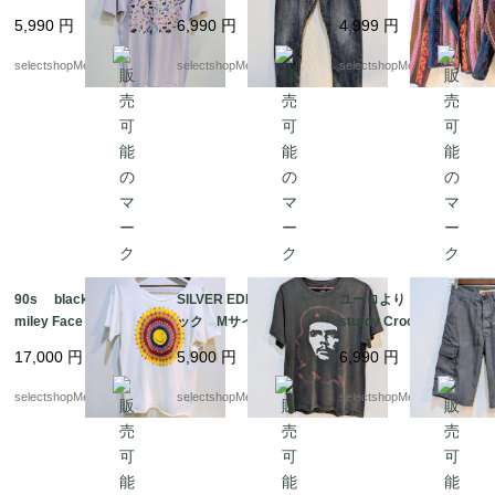
ー 刺繍 ヘインズ
ー デニム アメカ
op カラフル M イ
5,990
円
6,990
円
4,999
円
コットン フルーツ
ジ ジーンズ パンツ
ンド コットン デッ
動物 アヒル 蝶々
ドストック ピンク
selectshopMerci.
selectshopMerci.
selectshopMerci.
ヘビ Tシャツ サボ
ブルー カラフル 幾
テン 傘
何学模様 デッドスト
ック
90s black jack inc S
SILVER EDITION ブラ
ユーロより Vintage
miley Face Tshirts P
ック Mサイズ フェ
sturdy Crocker shorts
sychedelic スマイリ
ード感 フェイス CH
ショートパンツ コ
17,000
円
5,900
円
6,990
円
ー Tシャツ レア ブ
E GUEVARA チェ ゲ
ットン カーゴパン
ラックジャック サイ
バラ Tシャツ コット
ツ グレー 帆布 の
selectshopMerci.
selectshopMerci.
selectshopMerci.
ケデリック アシッド
ン
ような生地 パンツ
ハウス Mサイズ程度