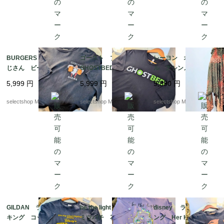
BURGERS N BEER お
ゴースト プリント
レーヨン オリエンタ
じさん ビール Tシ
GHOSTBED コッ
ル アシンメトリー
ャツ プリント XLサ
トン ブラック Lサ
スカート エスニック
5,999
円
5,999
円
9,890
円
イズ コットン ブ
イズ カンボジア製 T
柄 オレンジ オリー
ラック XLサイズ エ
シャツ
ブグリーン ワンサイ
selectshop Merci.
selectshop Merci.
selectshop Merci.
ルサルバドル製
ズ
GILDAN ライオン
be the light フラワー
disney ライオン キ
キング コットン ブ
ミツバチ 花 USA T
ング Her KING コッ