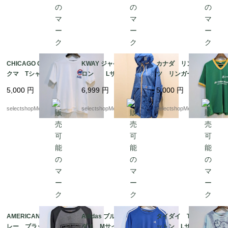
CHICAGO CUBE bear
KWAY ジャケット ナイ
カナダ リンガーTシャ
クマ Tシャツ 実寸M
ロン Lサイズ程度
ツ リンガーT グリー
サイズ（記載 Lサイ
レインコート ナイロ
ン ナンバリング コ
5,000
円
6,999
円
5,000
円
ズ） コットン 白
ンジャケット フラン
ットン ポリエステ
白Tシャツ BASEBAL
ス製 ブルー bag
ル グリーン イエロ
selectshopMerci.
selectshopMerci.
selectshopMerci.
L 野球 シカゴ・カブ
形式で収納可能
ー Lサイズ オリンピ
ス
ック
AMERICAN EAGLE グ
Adidas ブルー アディ
タイダイ Tシャツ コ
レー ブラック ワッ
ダス Mサイズ コッ
ットン Lサイズ ドミ