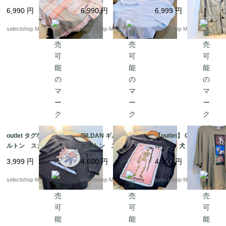
袖シャツ ボタンシャ
ローレン mens シ
ィングジャケット M
6,990
円
6,990
円
6,999
円
ツ mens リネ
アサッカー コット
サイズ 逸品 レア
ン コットン XLサイ
ン XLサイズ ブル
mens ユニセックス
selectshop Merci.
selectshop Merci.
selectshop Merci.
ズ ピンク ベージ
ー ホワイト 半袖シ
ュ 半袖シャツ チェ
ャツ
ック
outlet タグなし スケ
GILDAN ギルダン ス
【outlet】 GILDAN ギ
ルトン スカル Tシャ
ケルトン スカル Tシ
ルダン 犬 やぎ XX
ツ Mサイズ程度 コ
ャツ Mサイズ コッ
Lサイズ ベージュ
3,999
円
4,600
円
4,000
円
ットン ボーン 骨
トン ボーン 骨 ブ
プリント コットン T
ブラックTシャツ Y2K
ラックTシャツ Y2K
シャツ
selectshop Merci.
selectshop Merci.
selectshop Merci.
NICARAGUA製