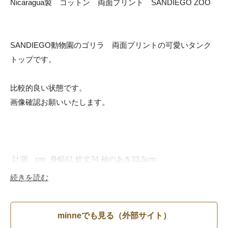
Nicaragua製　コットン　両面プリント　SANDIEGO ZOO

SANDIEGO動物園のゴリラ　両面プリントの可愛いタンク
トップです。

比較的良い状態です。

画像確認お願いいたします。

 計測　cm  身幅61 総丈74 袖のあき33.5cm

続きを読む
ユニセックスで着用いただけますが、記載サイズは海外サイ