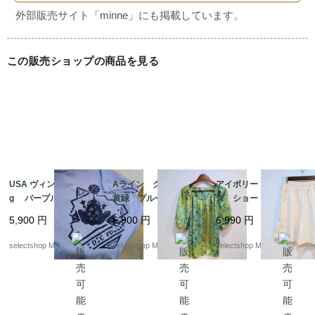
ズですので計測にてお手持ちの服などで、ご確認お願いいた
します。

目立った大きなダメージはありませんが

この販売ショップの商品を見る
　新品ではないため　目立たない　小傷などある場合があり
ます。古着にご理解のある方ご検討お願い致します。

USA ヴィンテージ di
Aライン グリーン
アイボリー Mサイ
g パープル 蛙
黄緑 ブルー パフス
ズ ショートパンツ
Mサイズ コットン
リーブ 半袖 ブラウ
コットン 短パン リ
5,900
円
6,900
円
6,990
円
パープル ブルー 両
ス 記載XL サイズ
ネンのような風合い
面プリント ケロッ
ポリエステル 幾何学
ALLYSON WHIT MOR
selectshop Merci.
selectshop Merci.
selectshop Merci.
グ Tシャツ USA
模様 総柄
E made in TURKEY