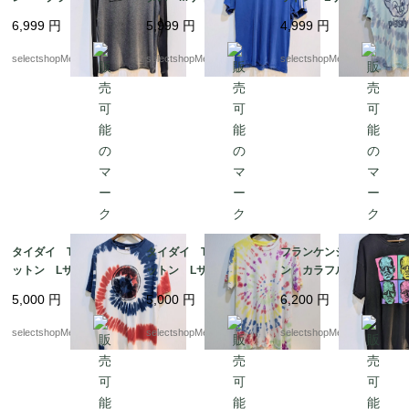
フル生地 サーマル
トン adidas Tシャ
ニカ 豚 両面プリン
6,999
円
5,999
円
4,999
円
Mサイズ リンガーTシ
ツ スポーツ 三本ラ
ト 動物 pig
ャツ 長袖 ロンT コ
イン climalite cotton
selectshopMerci.
selectshopMerci.
selectshopMerci.
ットン ポリエステル
アメリカンイーグル
タイダイ Tシャツ コ
タイダイ Tシャツ コ
フランケンシュタイ
ットン Lサイズ プリ
ットン Lサイズ イエ
ン カラフル Tシャ
ント 星 スター
ロー 白 ピンク
ツ フランケン ２XL
5,000
円
5,000
円
6,200
円
白 赤 ブルー カラ
紫 ブルー カラフ
サイズ ブラック コ
フル Lサイズ PORT
ル Lサイズ pakista
ットン MEXICO ユニ
selectshopMerci.
selectshopMerci.
selectshopMerci.
&COMPANY HONDUR
n
バーサルスタジオ ホ
AS
ラー FRANKENSTEI
N