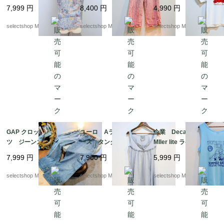
ール ボヘミアン く
柄 フリル ワイドレ
ジ テディベア Tシャ
7,999
円
8,400
円
4,990
円
すみブルー viscose
ッグ クロップド コ
ツ ホワイト bear
S-Mサイズ ユーロより
ットン パンツ タッ
コットン ユーロより
selectshop Merci.
selectshop Merci.
selectshop Merci.
セル SーMサイズ
GAP クロップド パン
ユーロ Aライン レ
企業 Decathlon club
ツ ジーンズ デニ
ース タンクトップ
MIler lite ラケットボー
ム サイズL カー
くすみカラー 水色
ルトーナメント ブル
7,999
円
7,900
円
5,999
円
ゴパンツ ブルー
実寸M（記載Sサイズ）
ー タンクトップ Ro
フリル ノースリーブ
yal XLサイズ USA
selectshop Merci.
selectshop Merci.
selectshop Merci.
NILE コットン