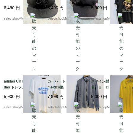
ERA ニューエラ 58,7
ク ブラック バイカ
ン XLサイズ ブラッ
6,490
円
6,490
円
5,900
円
cm 7-3/8 NFL ニュー
ースタイル ラインス
ク Tシャツ ROTHC
エラ スカル 海賊
トーン Harley-David
O MARINE BULDOG
selectshopMerci.
selectshopMerci.
selectshopMerci.
son マジックテープ l
ady
adidas UK limited Adi
カーハート carhart
スペイン製 ユーロ古
das トレフォイル
mexico製 グレー ペ
着 ヨーロッパ古着
ホワイト アディダ
イント Мサイズ ジ
Adidas ヨーロッパ製
5,900
円
7,999
円
5,000
円
ス Lサイズ コット
ップタイプ スウェッ
adidas （アディダス）
ン adidas 白 Tシャ
ト ジップパーカー
ナイロン ストライ
selectshopMerci.
selectshopMerci.
selectshopMerci.
ツ インドネシア製
メキシコ
プ mens M-Lサイズ
程度