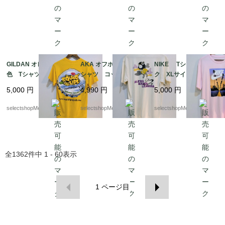
GILDAN オレンジ 黄
AKA オフホワイト T
NIKE Tシャツ ピン
色 Tシャツ イカ リ
シャツ コットン Lサ
ク XLサイズ ホワイ
ップ 唇 ギルダン
イズ ALPHA KAPPA
ト ナイキ 夕日
5,000
円
4,990
円
5,000
円
イエロー Sサイズ
LAMBDA A .K.A
コットン HAITI製 リ
selectshopMerci.
selectshopMerci.
selectshopMerci.
ップ ギルダン
全
1362
件中
1 - 60
表示
1
ページ目