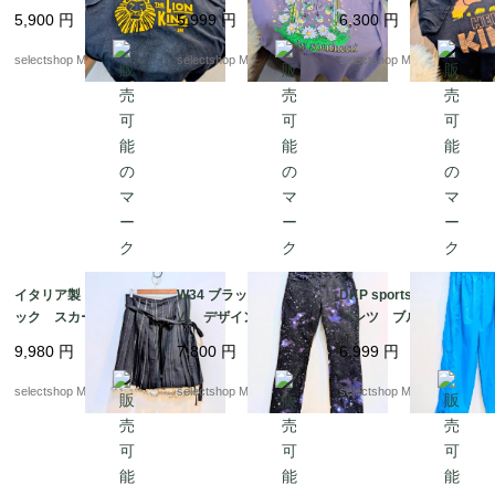
ラック Mサイズ Lio
シャツ パープル
トン ブラック Lサイ
5,900
円
5,999
円
6,300
円
n King ギルダン ウル
紫 コットン Lサ
ズ Lion King シン
トラコットン 両面プリ
イズ
バ ナラ
selectshop Merci.
selectshop Merci.
selectshop Merci.
ント
イタリア製 90s ゴシ
W34 ブラック デニ
DKP sports ナイロン
ック スカート サイ
ム デザイン スキニ
パンツ ブルー 防
ズ４２ ブラック リ
ー ストレッチ ジー
水 ウエストゴム
9,980
円
7,800
円
6,999
円
ボン ストライプ プ
ンズ ボトムス パン
mens Mサイズ ナイ
リーツ フリル 膝丈ス
ツ パープル 星屑デザ
ロン パンツ Y2K 太
selectshop Merci.
selectshop Merci.
selectshop Merci.
カート
イン
めのパンツ