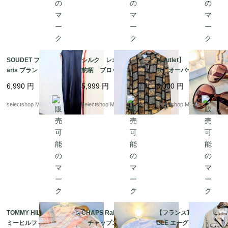
SOUDET フランス P
シルク レオパード
【outlet】 カナダよ
aris ブランド ベルギ
豹柄 ブロック ブラ
り オーバーサイズ
ー製 オールインワ
ウス ブラウン 総
ブラウン グラデーシ
6,990
円
5,999
円
6,000
円
ン ユニフォーム ト
柄 Mサイズ
ョン サングラス ピン
リコロール 48
クブラウン ブラウ
selectshop Merci.
selectshop Merci.
selectshop Merci.
ン 軽い付け心地
TOMMY HILFIGER ト
CHAPS Ralph Lauren
【フランス直輸入】AI
ミーヒルフィガー 半
チャップス ラルフ
GLE エーグル ハンテ