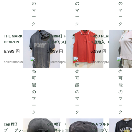
THE MARK OF THE C
【outlet】FRED PERR
FRED PERRY イギリ
HEVRON PONY パー
Y イギリス直輸入 lad
ス直輸入 ladys S-XS
カー Tシャツ グレー
ys S-Mサイズ オレン
サイズ ピンク トッ
6,999
円
3,999
円
6,999
円
Tシャツ 実寸Mサイズ
ジ トップス シャ
プス ポロシャツ コ
（記載 Lサイズ フ
ツ コットン イタリ
ットン95 エラスタン
selectshopMerci.
selectshopMerci.
selectshopMerci.
ード付Tシャツ
ア製 ノースリーブ
5 イタリア製
ポロシャツ ブランド
ボタン
cap 帽子 キャッ
cap 帽子 キャスケッ
USA ブルドッグ フロ
プ ブラック NEW
ト キャップ ピン
ント プリントデザイ