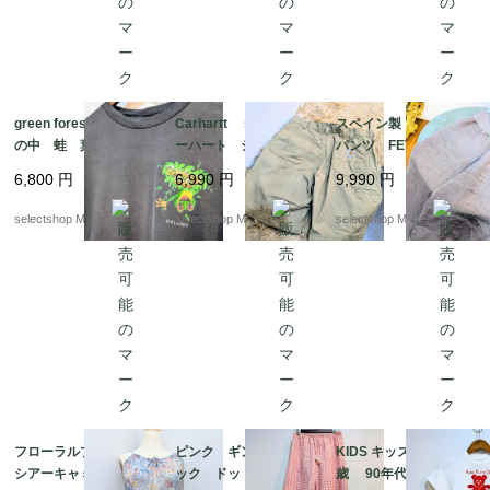
green forest cafe 森
Carhartt size 36 カ
スペイン製 リネン
の中 蛙 葉 Lサイ
ーハート ショートパ
パンツ FETE ユニ
ズ コットン ブラッ
ンツ コットン スク
セックス パープル
6,800
円
6,990
円
9,990
円
ク 両面プリント ケ
エア柄 リラックスフ
ブラウン ピンク mi
ロッグ Tシャツ US
ィット ベージュ 短
x くすみカラー ハ
selectshop Merci.
selectshop Merci.
selectshop Merci.
A fabric made in ME
パン Lサイズ程度
イウエスト ワイドレ
XICO
ッグ ワイドレッグ ゆ
ったりMサイズからL
フローラルプリントの
ピンク ギンガムチェ
KIDS キッズ ５－６
シアーキャミ キャミソ
ック ドットデザイン
歳 90年代ヴィンテー