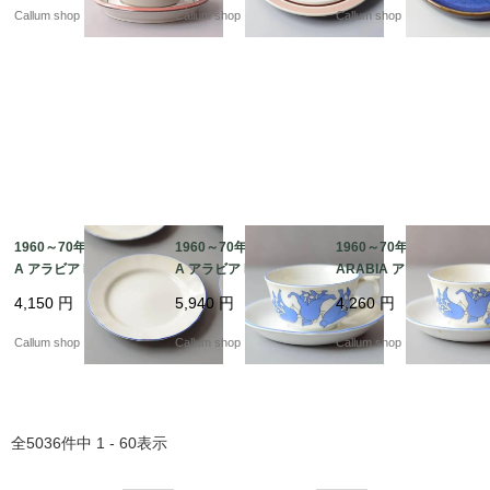
テージ アンティーク_it
ヴィンテージ アンティ
貨 ヴィンテージ アンテ
Callum shop
Callum shop
Callum shop
4418
ーク_it4255
ィーク_it4252
1960～70年代 ARABI
1960～70年代 ARABI
1960～70年代 訳あり
A アラビア Lilja 17cm
A アラビア Lilja カップ
ARABIA アラビア Lilja
プレート お皿 リリヤ L
＆ソーサー リリヤ Lail
カップ＆ソーサー リリ
4,150
円
5,940
円
4,260
円
aila Hakala 北欧 食器
a Hakala 北欧 食器 フ
ヤ Laila Hakala 北欧 食
フィンランド 陶器 ヴィ
ィンランド 陶器 ヴィン
器 フィンランド 陶器
Callum shop
Callum shop
Callum shop
ンテージ_it4701
テージ_it4700
ヴィンテージ_it4699
全
5036
件中
1 - 60
表示