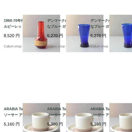
1960-70年代 チェコ製
デンマークから きれい
デンマークから きれい
ルビーレッドの花瓶 ボ
なブルー ガラスの花瓶
なブルー ガラスの花瓶
ヘミアガラス Jan Gabr
コバルトブルー 花器 グ
コバルトブルー 花器 グ
8,520
円
5,270
円
5,270
円
he 花器 グラス フラワ
ラス フラワーベース ヴ
ラス フラワーベース ヴ
ーベース ヴィンテージ
ィンテージ_ig4987
ィンテージ_ig4986
Callum shop
Callum shop
Callum shop
_ig4988
ARABIA Tupa カップ&
ARABIA Tupa カップ&
ARABIA Tupa カップ&
ソーサー アラビア トゥ
ソーサー アラビア トゥ
ソーサー アラビア トゥ
パ フィンランド 北欧
パ フィンランド 北欧
パ フィンランド 北欧
5,160
円
5,380
円
5,160
円
北欧食器 陶器 アンティ
北欧食器 陶器 アンティ
北欧食器 陶器 アンティ