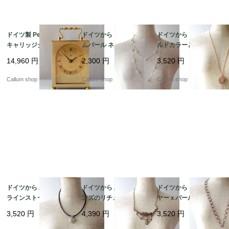
ドイツ製 Peter 真鍮の
ドイツから コスチュー
ドイツから ピンクゴー
キャリッジクロック 置
ムパール ネックレス ロ
ルドカラーとラインス
き時計 枕時計 デスクク
ング コスチュームジュ
トーンメダルのペンダ
14,960
円
2,300
円
3,520
円
ロック ミッドセンチュ
エリー アクセサリー ア
ント コスチュームジュ
リー ヴィンテージ_260
ンティーク_260727 ia
エリー アクセサリー ア
Callum shop
Callum shop
Callum shop
724 ic0129
0046
ンティーク ia0045
ドイツから ハート型の
ドイツから 真鍮orブロ
ドイツから コパーワイ
ラインストーンチャー
ンズのリチュアルなペ
ヤーｘパールビーズの
ム ペンダント コスチュ
ンダント コスチューム
ペンダント 銅線 コスチ
3,520
円
4,390
円
3,520
円
ームジュエリー アクセ
ジュエリー アクセサリ
ュームジュエリー アク
サリー アンティーク_2
ー アンティーク_2607
セサリー アンティーク