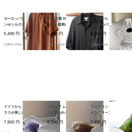
ヨーロッパ古着 レーヨ
USA古着 90's頃 ブラ
ドイツから クリスタル
ンorシルクの半袖ボタ
ックｘ総柄のレーヨン
ガラスのバスケット型
ンダウンシャツ メンズ
半袖シャツ sizeL メン
トレー ボヘミアグラス
5,490
円
6,700
円
8,900
円
Lくらい ブラウン ヴィ
ズ アメリカ ヴィンテー
を彷彿 24%PbO トレイ
ンテージ ダメージ古着
ジ オールド古着_2608
アンティーク ヴィンテ
Callum shop
Callum shop
Callum shop
_260805 if1042
05 if1041
ージ_260721 ig4976
ドイツから パープルガ
イタリア ムラーノグラ
フィンランドから キレ
ラスが美しいユニーク
スと思われるキレイな
イなグリーンマーブル
な魚 オブジェ グラス
ガラスのクジラ オブジ
ガラスの小鳥 オブジェ
7,800
円
8,590
円
7,480
円
フィギュア フィッシュ
ェ Italy Murano Style
北欧 バード オブジェ
アンティーク ヴィンテ
フィギュア ヴィンテー
フィギュア ヴィンテー