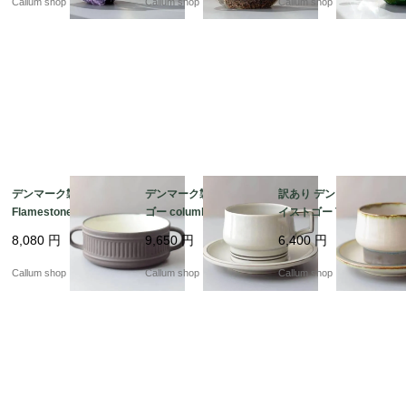
Callum shop
Callum shop
Callum shop
ージ_260721 ig4975
ジ_260721 ig4974
ジ_260721 ig4972
デンマーク製 DANSK
デンマーク製 クイスト
訳あり デンマーク製 ク
Flamestone 持ち手付
ゴー columbia ティー
イストゴー TEMA ティ
き スープボウル 器 ク
カップ＆ソーサー コロ
ーカップ＆ソーサー テ
8,080
円
9,650
円
6,400
円
イストゴー J.H.Quistg
ンビア B&G Bing & Gr
ィーマ B&G Bing & Gr
aard 北欧ヴィンテージ
ondahl J.H.Quistgaard
ondahl J.H.Quistgaard
Callum shop
Callum shop
Callum shop
アンティーク_it4611
北欧ヴィンテージ アン
北欧ヴィンテージ アン
ティーク_it4607
ティーク_it4608