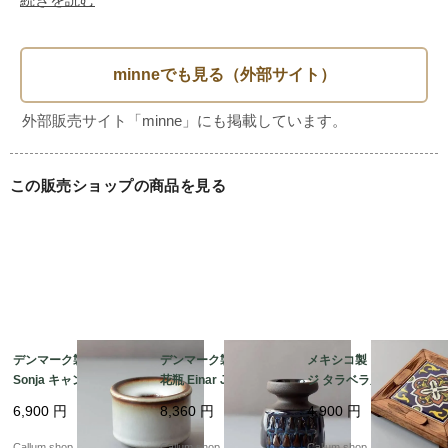
■素材

陶器

■原産国

不明

この販売ショップの商品を見る
■状態・注意点

USED

穴があいている模様があるので、水を入れることはできませ
ん。ディスプレイとして使用するか、ドライフラワーなどを
飾ってお楽しみください。

模様の縁に1～2mm程の欠けがみられる箇所がございます。

デンマーク製 SOHOLM
デンマーク製 SOHOLM
メキシコ製 ヴィンテー
Sonja キャンドルスタ
花瓶 Einar Johansen
ジ タラベラ風タイルと
年数を経たヴィンテージということをご理解いただき、味わ
ンド 花瓶 北欧 花器 ス
ネイビー 北欧 花器 ス
木製のトリベット 陶板
いをお楽しみいただけますと幸いです。

6,900
円
8,360
円
4,900
円
ーホルム 一輪挿し ホル
ーホルム 一輪挿し キャ
オブジェ 花台やトレー
商品の形状上、内側のクリーニングがしっかり行えない状態
ダー 燭台 ヴィンテージ
ンドルスタンド ホルダ
としても フォークアー
Callum shop
Callum shop
Callum shop