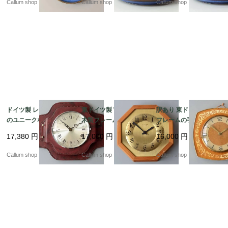
Callum shop
Callum shop
Callum shop
ィーク_it4597
ーク_it4595
ーク_it4593
ドイツ製 レザータッチ
東ドイツ製 WEIMAR
訳あり 東ドイツ製 木製
のユニークなフレーム
木製フレームｘ真鍮盤
フレームの手巻き 壁時
壁時計 壁掛け時計 アン
壁時計 ウッドｘブラス
計 吊り下げ式 ウッド
17,380
円
17,000
円
16,000
円
ティーク ヴィンテージ
クロック 壁掛け時計 ヴ
クロック 壁掛け時計 ヴ
_260724 ic0133
ィンテージ_260724 ic
ィンテージ_260724 ic
Callum shop
Callum shop
Callum shop
0131
0130