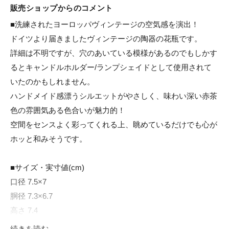
販売ショップからのコメント
■洗練されたヨーロッパヴィンテージの空気感を演出！

ドイツより届きましたヴィンテージの陶器の花瓶です。

詳細は不明ですが、穴のあいている模様があるのでもしかす
るとキャンドルホルダー/ランプシェイドとして使用されて
いたのかもしれません。

ハンドメイド感漂うシルエットがやさしく、味わい深い赤茶
色の雰囲気ある色合いが魅力的！

空間をセンスよく彩ってくれる上、眺めているだけでも心が
ホッと和みそうです。

■サイズ・実寸値(cm)

口径 7.5×7

胴径 7.3×6.7

高さ 7.4

若干の誤差はご了承ください

続きを読む