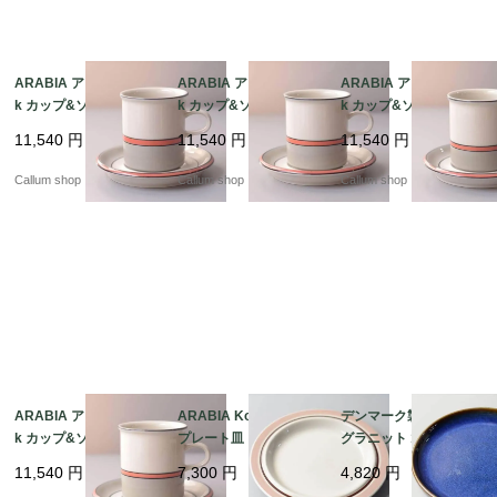
ARABIA アラビア asla
ARABIA アラビア asla
ARABIA アラビア asla
k カップ&ソーサー 7.5
k カップ&ソーサー 7.5
k カップ&ソーサー 7.5
cm高 アスラク 北欧食
cm高 アスラク 北欧食
cm高 アスラク 北欧食
11,540
円
11,540
円
11,540
円
器 フィンランド ヴィン
器 フィンランド ヴィン
器 フィンランド ヴィン
テージ アンティーク_it
テージ アンティーク_it
テージ アンティーク_it
Callum shop
Callum shop
Callum shop
4422
4420
4419
ARABIA アラビア asla
ARABIA Koralli 20cm
デンマーク製 SOHOLM
k カップ&ソーサー 7.5
プレート皿 アラビア コ
グラニット 18cm プレ
cm高 アスラク 北欧食
ラーリ コーラリ 北欧食
ート お皿 スーホルム G
11,540
円
7,300
円
4,820
円
器 フィンランド ヴィン
器 フィンランド 北欧
RANIT 北欧食器 北欧雑