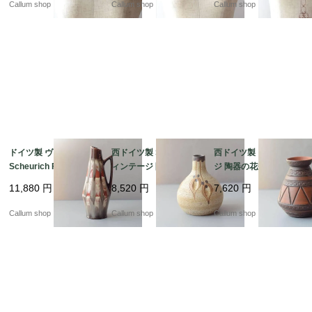
Callum shop
Callum shop
Callum shop
60727 ia0043
27 ia0042
_260727 ia0041
ドイツ製 ヴィンテージ
西ドイツ製 Sgrafo ヴ
西ドイツ製 ヴィンテー
Scheurich Fat Lava Va
ィンテージ 陶器の花瓶
ジ 陶器の花瓶 Art pott
se 花瓶 花器 ファット
Art pottery Peter Mull
ery 花器 一輪挿し ミッ
11,880
円
8,520
円
7,620
円
ラバー ミッドセンチュ
er スグラフォ 花器 一
ドセンチュリー期 フラ
リー期 フラワーベース
輪挿し ミッドセンチュ
ワーベース_ig4989
Callum shop
Callum shop
Callum shop
アンティーク_ig4991
リー期 フラワーベース
_ig4990