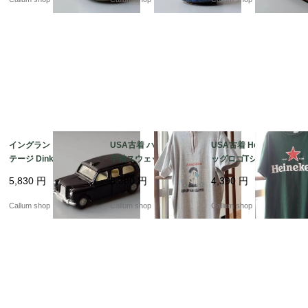
_260731 ig4995
ー ヴィンテージ_2607
ト アンティーク_2607
での販売となりますことをご了承ください。

31 ig4994
31 ig4993
イングランド製 ヴィン
USA古着 ハーフジップ
USA古着 Heineken ビ
テージ Dinky Toys AU
半袖スウェットシャツ
ッグロゴTシャツ sizeL
STIN TAXI ディンキー
メンズS-Mくらい ボデ
メンズ グリーン ハイネ
5,830
円
6,380
円
4,390
円
トイズ オースチンタク
ィビルクラブプリント
ケン アメリカ オールド
シー ミニカー アンティ
アメリカ オールド古着
古着 if1043
Callum shop
Callum shop
Callum shop
ーク_260731 ig4992
_260805 if1044