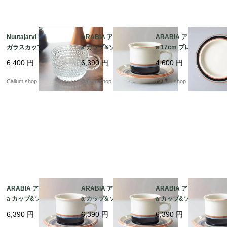
Nuutajarvi Kastehelmi
ARABIA アラビア Taik
ARABIA アラビア Taik
ガラスカップ ヌータヤ
a カップ&ソーサー タ
a 17cm プレート お皿
ルヴィ カステヘルミ A
イカ 北欧食器 フィンラ
タイカ 北欧食器 フィン
6,400
円
6,390
円
4,600
円
rabia時代 ヴィンテー
ンド ヴィンテージ アン
ランド 北欧 ヴィンテー
ジ Oiva Toikka オイヴ
ティーク_it4433
ジ アンティーク_it443
Callum shop
Callum shop
Callum shop
ァトイッカ_it4485
7
ARABIA アラビア Taik
ARABIA アラビア Taik
ARABIA アラビア Taik
a カップ&ソーサー タ
a カップ&ソーサー タ
a カップ&ソーサー タ
イカ 北欧食器 フィンラ
イカ 北欧食器 フィンラ
イカ 北欧食器 フィンラ
6,390
円
6,390
円
6,390
円
ンド ヴィンテージ アン
ンド ヴィンテージ アン
ンド ヴィンテージ アン