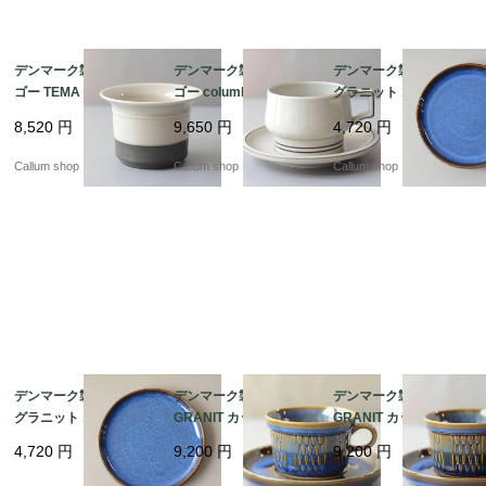
デンマーク製 クイスト
デンマーク製 クイスト
デンマーク製 SOHOLM
ゴー TEMA ボウル 鉢
ゴー columbia ティー
グラニット 18cm プレ
器 ティーマ B&G Bing
カップ＆ソーサー コロ
ート お皿 スーホルム G
8,520
円
9,650
円
4,720
円
& Grondahl J.H.Quistg
ンビア B&G Bing & Gr
RANIT 北欧食器 北欧雑
aard 北欧ヴィンテージ
ondahl J.H.Quistgaard
貨 ヴィンテージ アンテ
Callum shop
Callum shop
Callum shop
アンティーク_it4610
北欧ヴィンテージ アン
ィーク_it4596
ティーク_it4606
デンマーク製 SOHOLM
デンマーク製 SOHOLM
デンマーク製 SOHOLM
グラニット 18cm プレ
GRANIT カップ＆ソー
GRANIT カップ＆ソー
ート お皿 スーホルム G
サー スーホルム グラニ
サー スーホルム グラニ
4,720
円
9,200
円
9,200
円
RANIT 北欧食器 北欧雑
ット 北欧食器 北欧雑貨
ット 北欧食器 北欧雑貨
貨 ヴィンテージ アンテ
ヴィンテージ アンティ
ヴィンテージ アンティ