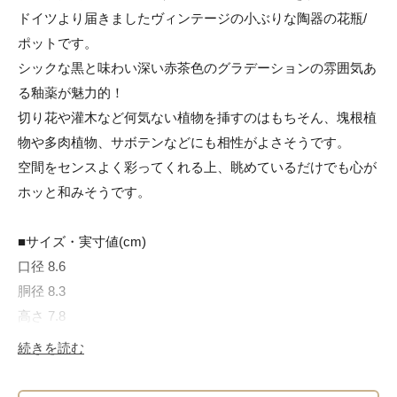
ドイツより届きましたヴィンテージの小ぶりな陶器の花瓶/
ポットです。

シックな黒と味わい深い赤茶色のグラデーションの雰囲気あ
る釉薬が魅力的！

切り花や灌木など何気ない植物を挿すのはもちそん、塊根植
物や多肉植物、サボテンなどにも相性がよさそうです。

空間をセンスよく彩ってくれる上、眺めているだけでも心が
ホッと和みそうです。

■サイズ・実寸値(cm)

口径 8.6

胴径 8.3

高さ 7.8

若干の誤差はご了承ください

続きを読む
■素材
