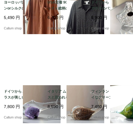
ヨーロッパ古着 レーヨ
USA古着 90's頃 ブラ
ドイツから クリスタル
ンorシルクの半袖ボタ
ックｘ総柄のレーヨン
ガラスのバスケット型
ンダウンシャツ メンズ
半袖シャツ sizeL メン
トレー ボヘミアグラス
5,490
円
6,700
円
8,900
円
Lくらい ブラウン ヴィ
ズ アメリカ ヴィンテー
を彷彿 24%PbO トレイ
ンテージ ダメージ古着
ジ オールド古着_2608
アンティーク ヴィンテ
Callum shop
Callum shop
Callum shop
_260805 if1042
05 if1041
ージ_260721 ig4976
ドイツから パープルガ
イタリア ムラーノグラ
フィンランドから キレ
ラスが美しいユニーク
スと思われるキレイな
イなグリーンマーブル
な魚 オブジェ グラス
ガラスのクジラ オブジ
ガラスの小鳥 オブジェ
7,800
円
8,590
円
7,480
円
フィギュア フィッシュ
ェ Italy Murano Style
北欧 バード オブジェ
アンティーク ヴィンテ
フィギュア ヴィンテー
フィギュア ヴィンテー
Callum shop
Callum shop
Callum shop
ージ_260721 ig4975
ジ_260721 ig4974
ジ_260721 ig4972