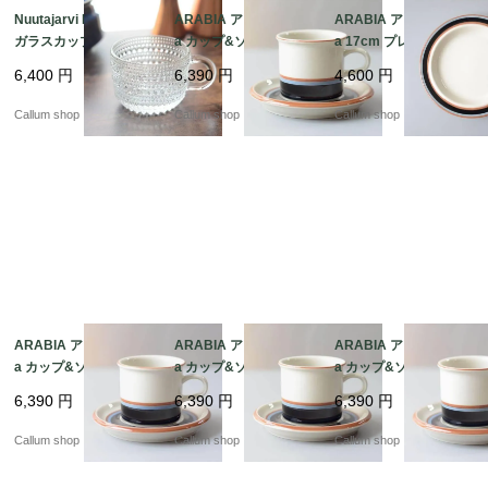
Nuutajarvi Kastehelmi
ARABIA アラビア Taik
ARABIA アラビア Taik
ガラスカップ ヌータヤ
a カップ&ソーサー タ
a 17cm プレート お皿
ルヴィ カステヘルミ A
イカ 北欧食器 フィンラ
タイカ 北欧食器 フィン
6,400
円
6,390
円
4,600
円
rabia時代 ヴィンテー
ンド ヴィンテージ アン
ランド 北欧 ヴィンテー
ジ Oiva Toikka オイヴ
ティーク_it4433
ジ アンティーク_it443
Callum shop
Callum shop
Callum shop
ァトイッカ_it4485
7
ARABIA アラビア Taik
ARABIA アラビア Taik
ARABIA アラビア Taik
a カップ&ソーサー タ
a カップ&ソーサー タ
a カップ&ソーサー タ
イカ 北欧食器 フィンラ
イカ 北欧食器 フィンラ
イカ 北欧食器 フィンラ
6,390
円
6,390
円
6,390
円
ンド ヴィンテージ アン
ンド ヴィンテージ アン
ンド ヴィンテージ アン
ティーク_it4431
ティーク_it4430
ティーク_it4429
Callum shop
Callum shop
Callum shop