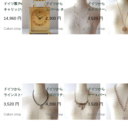
ドイツ製 Peter 真鍮の
ドイツから コスチュー
ドイツから ピンクゴー
キャリッジクロック 置
ムパール ネックレス ロ
ルドカラーとラインス
き時計 枕時計 デスクク
ング コスチュームジュ
トーンメダルのペンダ
14,960
円
2,300
円
3,520
円
ロック ミッドセンチュ
エリー アクセサリー ア
ント コスチュームジュ
リー ヴィンテージ_260
ンティーク_260727 ia
エリー アクセサリー ア
Callum shop
Callum shop
Callum shop
724 ic0129
0046
ンティーク ia0045
ドイツから ハート型の
ドイツから 真鍮orブロ
ドイツから コパーワイ
ラインストーンチャー
ンズのリチュアルなペ
ヤーｘパールビーズの
ム ペンダント コスチュ
ンダント コスチューム
ペンダント 銅線 コスチ
3,520
円
4,390
円
3,520
円
ームジュエリー アクセ
ジュエリー アクセサリ
ュームジュエリー アク
サリー アンティーク_2
ー アンティーク_2607
セサリー アンティーク
Callum shop
Callum shop
Callum shop
60727 ia0043
27 ia0042
_260727 ia0041