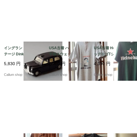
イングランド製 ヴィン
USA古着 ハーフジップ
USA古着 Heineken ビ
テージ Dinky Toys AU
半袖スウェットシャツ
ッグロゴTシャツ sizeL
STIN TAXI ディンキー
メンズS-Mくらい ボデ
メンズ グリーン ハイネ
5,830
円
6,380
円
4,390
円
トイズ オースチンタク
ィビルクラブプリント
ケン アメリカ オールド
シー ミニカー アンティ
アメリカ オールド古着
古着 if1043
Callum shop
Callum shop
Callum shop
ーク_260731 ig4992
_260805 if1044