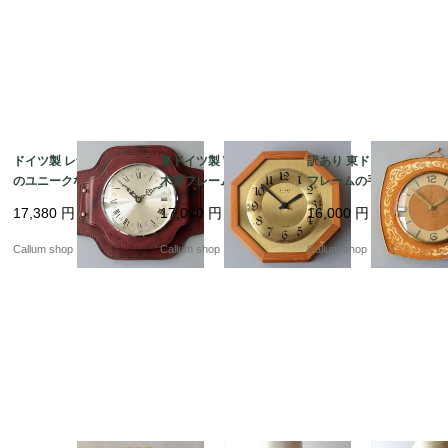
ドイツ製 レザータッチ
東ドイツ製 WEIMAR
訳あり 東ドイツ製 木製
のユニークなフレーム
木製フレームｘ真鍮盤
フレームの手巻き 壁時
壁時計 壁掛け時計 アン
壁時計 ウッドｘブラス
計 吊り下げ式 ウッド
17,380
円
17,000
円
16,000
円
ティーク ヴィンテージ
クロック 壁掛け時計 ヴ
クロック 壁掛け時計 ヴ
_260724 ic0133
ィンテージ_260724 ic
ィンテージ_260724 ic
Callum shop
Callum shop
Callum shop
0131
0130