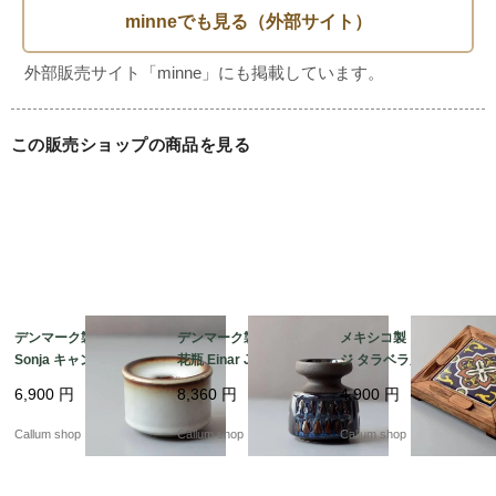
陶器

■原産国

不明

この販売ショップの商品を見る
■状態・注意点

USED

使用感ございますが目立つ汚れやダメージはございません。

年数を経たヴィンテージということをご理解いただき、味わ
いをお楽しみいただけますと幸いです。

商品の形状上、内側のクリーニングがしっかり行えない状態
デンマーク製 SOHOLM
デンマーク製 SOHOLM
メキシコ製 ヴィンテー
Sonja キャンドルスタ
花瓶 Einar Johansen
ジ タラベラ風タイルと
での販売となりますことをご了承ください。

ンド 花瓶 北欧 花器 ス
ネイビー 北欧 花器 ス
木製のトリベット 陶板
6,900
円
8,360
円
4,900
円
ーホルム 一輪挿し ホル
ーホルム 一輪挿し キャ
オブジェ 花台やトレー
ダー 燭台 ヴィンテージ
ンドルスタンド ホルダ
としても フォークアー
Callum shop
Callum shop
Callum shop
_260731 ig4995
ー ヴィンテージ_2607
ト アンティーク_2607
31 ig4994
31 ig4993