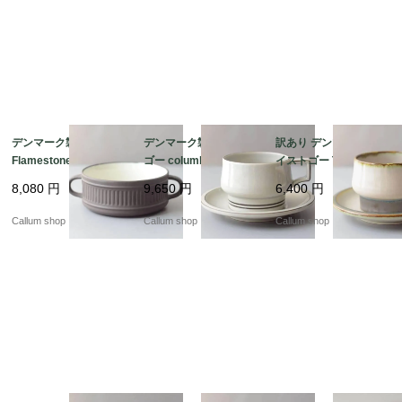
デンマーク製 DANSK
デンマーク製 クイスト
訳あり デンマーク製 ク
Flamestone 持ち手付
ゴー columbia ティー
イストゴー TEMA ティ
き スープボウル 器 ク
カップ＆ソーサー コロ
ーカップ＆ソーサー テ
8,080
円
9,650
円
6,400
円
イストゴー J.H.Quistg
ンビア B&G Bing & Gr
ィーマ B&G Bing & Gr
aard 北欧ヴィンテージ
ondahl J.H.Quistgaard
ondahl J.H.Quistgaard
Callum shop
Callum shop
Callum shop
アンティーク_it4611
北欧ヴィンテージ アン
北欧ヴィンテージ アン
ティーク_it4607
ティーク_it4608