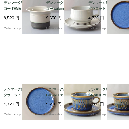
デンマーク製 クイスト
デンマーク製 クイスト
デンマーク製 SOHOLM
ゴー TEMA ボウル 鉢
ゴー columbia ティー
グラニット 18cm プレ
器 ティーマ B&G Bing
カップ＆ソーサー コロ
ート お皿 スーホルム G
8,520
円
9,650
円
4,720
円
& Grondahl J.H.Quistg
ンビア B&G Bing & Gr
RANIT 北欧食器 北欧雑
aard 北欧ヴィンテージ
ondahl J.H.Quistgaard
貨 ヴィンテージ アンテ
Callum shop
Callum shop
Callum shop
アンティーク_it4610
北欧ヴィンテージ アン
ィーク_it4596
ティーク_it4606
デンマーク製 SOHOLM
デンマーク製 SOHOLM
デンマーク製 SOHOLM
グラニット 18cm プレ
GRANIT カップ＆ソー
GRANIT カップ＆ソー
ート お皿 スーホルム G
サー スーホルム グラニ
サー スーホルム グラニ
4,720
円
9,200
円
9,200
円
RANIT 北欧食器 北欧雑
ット 北欧食器 北欧雑貨
ット 北欧食器 北欧雑貨
貨 ヴィンテージ アンテ
ヴィンテージ アンティ
ヴィンテージ アンティ
Callum shop
Callum shop
Callum shop
ィーク_it4597
ーク_it4595
ーク_it4593