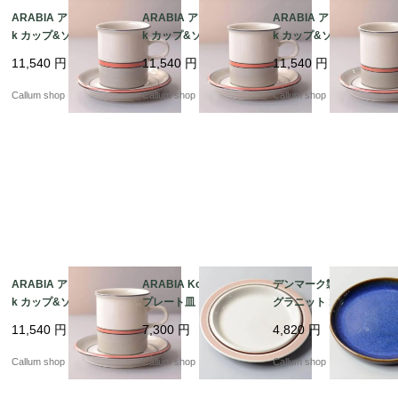
ARABIA アラビア asla
ARABIA アラビア asla
ARABIA アラビア asla
k カップ&ソーサー 7.5
k カップ&ソーサー 7.5
k カップ&ソーサー 7.5
cm高 アスラク 北欧食
cm高 アスラク 北欧食
cm高 アスラク 北欧食
11,540
円
11,540
円
11,540
円
器 フィンランド ヴィン
器 フィンランド ヴィン
器 フィンランド ヴィン
テージ アンティーク_it
テージ アンティーク_it
テージ アンティーク_it
Callum shop
Callum shop
Callum shop
4422
4420
4419
ARABIA アラビア asla
ARABIA Koralli 20cm
デンマーク製 SOHOLM
k カップ&ソーサー 7.5
プレート皿 アラビア コ
グラニット 18cm プレ
cm高 アスラク 北欧食
ラーリ コーラリ 北欧食
ート お皿 スーホルム G
11,540
円
7,300
円
4,820
円
器 フィンランド ヴィン
器 フィンランド 北欧
RANIT 北欧食器 北欧雑
テージ アンティーク_it
ヴィンテージ アンティ
貨 ヴィンテージ アンテ
Callum shop
Callum shop
Callum shop
4418
ーク_it4255
ィーク_it4252