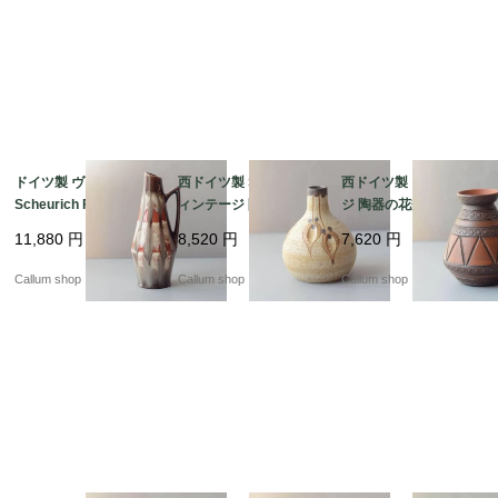
ドイツ製 ヴィンテージ
西ドイツ製 Sgrafo ヴ
西ドイツ製 ヴィンテー
Scheurich Fat Lava Va
ィンテージ 陶器の花瓶
ジ 陶器の花瓶 Art pott
se 花瓶 花器 ファット
Art pottery Peter Mull
ery 花器 一輪挿し ミッ
11,880
円
8,520
円
7,620
円
ラバー ミッドセンチュ
er スグラフォ 花器 一
ドセンチュリー期 フラ
リー期 フラワーベース
輪挿し ミッドセンチュ
ワーベース_ig4989
Callum shop
Callum shop
Callum shop
アンティーク_ig4991
リー期 フラワーベース
_ig4990