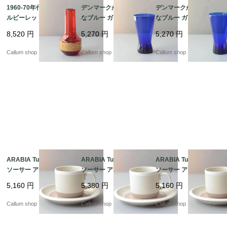
1960-70年代 チェコ製
デンマークから きれい
デンマークから きれい
ルビーレッドの花瓶 ボ
なブルー ガラスの花瓶
なブルー ガラスの花瓶
ヘミアガラス Jan Gabr
コバルトブルー 花器 グ
コバルトブルー 花器 グ
8,520
円
5,270
円
5,270
円
he 花器 グラス フラワ
ラス フラワーベース ヴ
ラス フラワーベース ヴ
ーベース ヴィンテージ
ィンテージ_ig4987
ィンテージ_ig4986
Callum shop
Callum shop
Callum shop
_ig4988
ARABIA Tupa カップ&
ARABIA Tupa カップ&
ARABIA Tupa カップ&
ソーサー アラビア トゥ
ソーサー アラビア トゥ
ソーサー アラビア トゥ
パ フィンランド 北欧
パ フィンランド 北欧
パ フィンランド 北欧
5,160
円
5,380
円
5,160
円
北欧食器 陶器 アンティ
北欧食器 陶器 アンティ
北欧食器 陶器 アンティ
ーク ヴィンテージ_it44
ーク ヴィンテージ_it44
ーク ヴィンテージ_it44
Callum shop
Callum shop
Callum shop
92
93
91