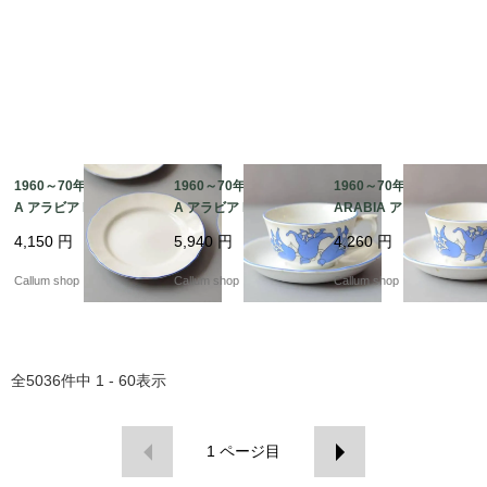
1960～70年代 ARABI
1960～70年代 ARABI
1960～70年代 訳あり
A アラビア Lilja 17cm
A アラビア Lilja カップ
ARABIA アラビア Lilja
プレート お皿 リリヤ L
＆ソーサー リリヤ Lail
カップ＆ソーサー リリ
4,150
円
5,940
円
4,260
円
aila Hakala 北欧 食器
a Hakala 北欧 食器 フ
ヤ Laila Hakala 北欧 食
フィンランド 陶器 ヴィ
ィンランド 陶器 ヴィン
器 フィンランド 陶器
Callum shop
Callum shop
Callum shop
ンテージ_it4701
テージ_it4700
ヴィンテージ_it4699
全
5036
件中
1 - 60
表示
1
ページ目