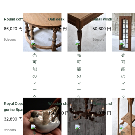
Round coffee table
Oak desk
Small window
86,020
円
94,875
円
50,600
円
9decors
9decors
9decors
Royal Copenhagen Fi
Wooden chandelier
Plant stand
gurine Sparrow No.18
166,980
円
48,070
円
01
32,890
円
9decors
9decors
9decors