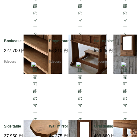
Bookcase solid oak
Prayer stand
Wall cabinet mirror
227,700
円
68,310
円
56,925
円
9decors
9decors
9decors
Side table
Wall mirror
Oval dining table
37,950
円
44,275
円
409,860
円