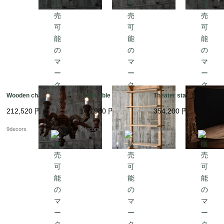
Wooden chandelier
Adjustable open shelf
Theater stage model
212,520
円
166,980
円
354,200
円
9decors
9decors
9decors