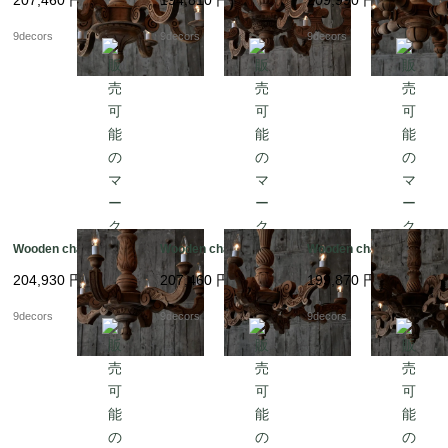
207,460
円
194,810
円
209,990
円
9decors
9decors
9decors
Wooden chandelier
Wooden chandelier
Wooden chandelier
204,930
円
207,460
円
199,870
円
9decors
9decors
9decors