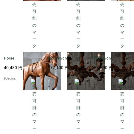
Horse
Wooden chandelier
Wooden chandelier
40,480
円
177,100
円
184,690
円
9decors
9decors
9decors