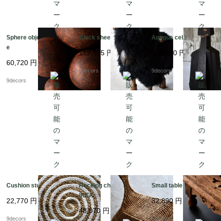
Sphere objects vintag
Black sheep toy
Antique cello case
e
112,585
円
116,380
円
60,720
円
9decors
9decors
9decors
Cushion stool
Rocking chair vintage
Small table
IKEA
22,770
円
32,890
円
48,070
円
9decors
9decors