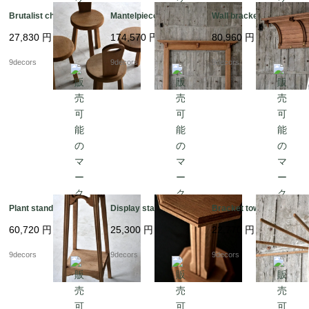
Brutalist chair
Mantelpiece
Wall bracket shelf
27,830
円
174,570
円
80,960
円
9decors
9decors
9decors
Plant stand
Display stand
Bracket towel hanger
60,720
円
25,300
円
22,770
円
9decors
9decors
9decors