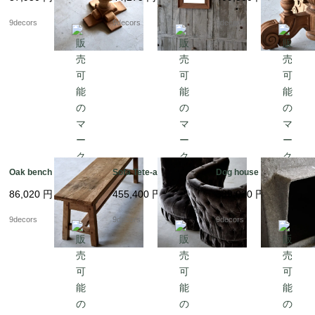
9decors
9decors
9decors
Oak bench
Sofa Tete-a-Tete
Dog house Willy Guhl
86,020
円
455,400
円
339,020
円
9decors
9decors
9decors