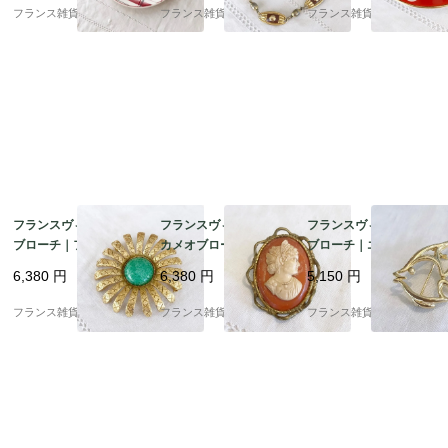
es ）ピンク色の薔薇と
ゴールドカラー シック
朱赤 レトロな水玉模様
フランス雑貨chouchou
フランス雑貨chouchou
フランス雑貨chouchou
グレーのチェック柄 | 1
でエレガント |1900年
| 1920年頃 3
900年代初頭
代後半
フランスヴィンテージ
フランスヴィンテージ
フランスヴィンテージ
ブローチ｜フラワーモ
カメオブローチ｜女性
ブローチ｜エンゼルフ
チーフ 翡翠 ゴールドメ
の横顔 CAMEO セルロ
ィッシュ 魚 ゴールドト
6,380
円
6,380
円
5,150
円
タル 上品なライトグリ
イド製 |1930-40年頃
ーン Trifari |1900年代
ーン |1900年代中頃～
中頃～後半
フランス雑貨chouchou
フランス雑貨chouchou
フランス雑貨chouchou
後半