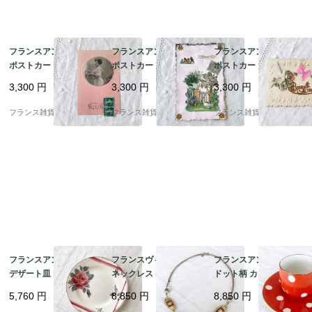
フランスアンティーク
フランスアンティーク
フランスアンティーク
ポストカード | ピンク
ポストカード | Souveni
ポストカード | 薔薇模
カラー モノクロポート
r d'amitié 白い鳩と可
様のエンボス加工 シル
3,300
円
3,300
円
3,300
円
レート Bonne Annee
憐な花々 コラージュ｜
クリボン 白い鳩 Bonne
エンボス加工｜1900年
1900年代初頭 (F009)
Annee エンボス加工｜
フランス雑貨chouchou
フランス雑貨chouchou
フランス雑貨chouchou
代初頭
1900年代初頭 (A004)
フランスアンティーク
フランスヴィンテージ
フランスアンティーク
デザート皿 |ディゴワ
ネックレス | 【希少】
ドット柄 カップ＆ソー
ン・サルグミンヌ窯
オレナ・パリ（OREN
サー | ディゴワン・サ
5,760
円
8,850
円
8,850
円
（Digoin Sarreguemin
A PARIS ）ブラウン×
ルグミンヌ窯 鮮やかな