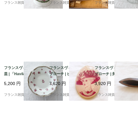
M」
カンサス模様 | 1900年
フランス雑貨chouchou
フランス雑貨chouchou
フランス雑貨chouchou
代前半
フランスヴィンテージ
フランスヴィンテージ
フランスヴィンテージ
皿 | 「Haviland Limog
ブローチ | ピンク色の
ブローチ | 美しい木目
es」アビランド リモー
帽子を被った貴婦人 レ
木の温もり 美しい曲線
5,200
円
7,620
円
3,920
円
ジュ ピンク色の小花柄
ジン製 | 1960-70年代
| 1900年代中頃～後半
磁器プレート | 1900年
フランス雑貨chouchou
フランス雑貨chouchou
フランス雑貨chouchou
代中頃