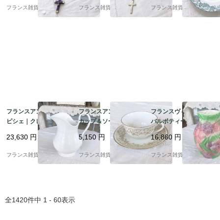
30年頃
年代
の花柄模様 平皿 | 1900
フランス雑貨chouchou
フランス雑貨chouchou
フランス雑貨chouchou
年代初頭
フランスアンティーク
フランスアンティーク
フランスヴィンテージ
ピシェ｜クレイユ＆モ
カップ＆ソーサー | ホ
バルボティーヌピシェ |
ントロー 「Creil et Mo
ワイト×ゴールド 白磁
パステルカラーで描か
23,630
円
5,150
円
16,860
円
ntereau」アンティー
デズリエール社 金彩 |1
れたイチゴ＆葡萄 ピッ
ク陶磁器 ｜1840‐1876
910年～中頃 ②
チャー 水挿し | 1950-6
フランス雑貨chouchou
フランス雑貨chouchou
フランス雑貨chouchou
年頃
0年頃
全
1420
件中
1 - 60
表示