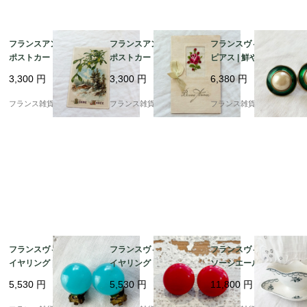
フランスアンティーク
フランスアンティーク
フランスヴィンテージ
ポストカード | ヤドリ
ポストカード |ピンクの
ピアス | 鮮やかなエナ
ギと雪景色 幸運の象徴
薔薇 手刺繍とリボン | 1
メルグリーン ×大粒フ
3,300
円
3,300
円
6,380
円
| 1900年代初頭（J00
900年前後
ェイクパール | 1970-80
3）
年頃
フランス雑貨chouchou
フランス雑貨chouchou
フランス雑貨chouchou
フランスヴィンテージ
フランスヴィンテージ
フランスヴィンテージ
イヤリング | 鮮やかな
イヤリング | コロンと
ソーシエール | サンタ
ターコイズブルー カボ
可愛い赤のカボション
マン（St.Amand）繊
5,530
円
5,530
円
11,800
円
ション ドーム | 1950-6
ドーム | 1950年頃
細なガーランドと可憐
0年頃
な花柄 |1950年～60年