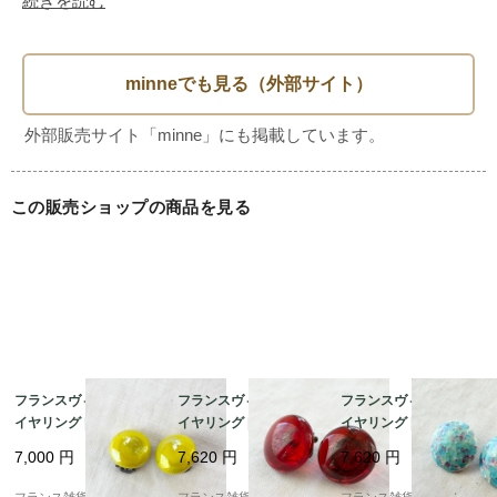
この春夏、あなたのイヤリングコレクションに新たなる輝き
をプラスしてみてはいかがでしょうか。

自分へのご褒美や、大切な人へのプレゼントにも最適です。

是非、特別な一日を彩るお気に入りアクセサリーとしてお求
この販売ショップの商品を見る
めください。

■詳細

特筆するような大きなダメージは見受けられません。

全体的にコンディションは良好です。

古いものですので、経年による小さなキズや汚れ、錆等があ
フランスヴィンテージ
フランスヴィンテージ
フランスヴィンテージ
イヤリング | 絶妙なラ
イヤリング | 光を透か
イヤリング |ターコイズ
ることはご了承ください。

イムグリーンのレトロ
す 美しいルビーレッド
ブルー モザイクタイル
それらも含めてヴィンテージならではの風合いと楽しんでい
7,000
円
7,620
円
7,620
円
ガラス | 1950～60年頃
ガラス | 1950～60年頃
風ガラス | 1950～60年
ただけますと幸いです。

頃