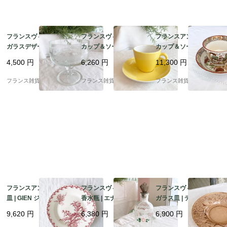
フランスヴィンテージ
フランスヴィンテージ
フランスアンティーク
ガラスデザート皿 | チ
カップ＆ソーサー | ク
カップ＆ソーサー | サ
ェリー柄 エンボス模様
レイユ・モントロー
ルグミンヌ窯 Sarregu
4,500
円
6,260
円
11,300
円
フルーツ イタリア製 | 1
（Creil et Monterea
emines シノワズリ柄
960－70年頃
u）HBCM イエローカ
コレクタブル | 19世紀
フランス雑貨chouchou
フランス雑貨chouchou
フランス雑貨chouchou
ラー ｜1935-50年頃 2
後半～20世紀初頭
フランスアンティーク
フランスヴィンテージ
フランスヴィンテージ
皿 | GIEN ジアン アザ
香水瓶 | エナメル手描
ガラス皿 | ディプレッ
ミ柄（chardons) ディ
き ピンク色 小花柄 パ
ショングラス 大皿 コー
9,620
円
6,380
円
6,900
円
ナープレート | 1920年
フュームボトル | 1900
ラルピンクカラー | 195