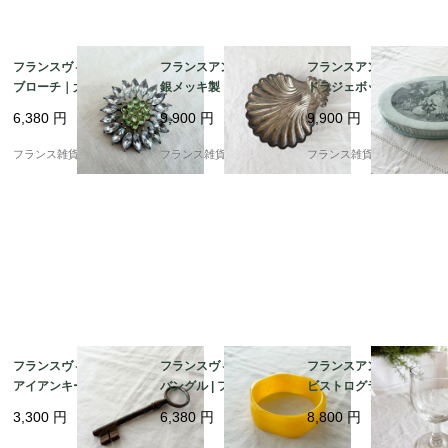
フランスヴィンテージ
フランスアンティーク
フランスアンティーク
ブローチ｜大粒 クリア
銀メッキ製トレイ | 貝
ドラジェボックス | 愛
ラインストーン 花モチ
殻モチーフ シェル型 小
らしいくすみブルーの
6,380
円
9,900
円
9,900
円
ーフ シルバー×グリー
物入れ |1930－60年代
紙箱 |1900年代初頭
ン フォーマルにも |195
頃
フランス雑貨chouchou
フランス雑貨chouchou
フランス雑貨chouchou
0-60年頃
フランスヴィンテージ
フランスヴィンテージ
フランスアンティーク
アイアンキー | 鍛鉄の
バングル | フレンチ イ
ビストログラス | 19世
鍵 ペーパーウェイト |
エローカラー 太バング
紀フランスの温もり |
3,300
円
6,380
円
8,800
円
パリの蚤の市 | 1900年
ル｜レトロ樹脂 |1960s
宙吹き（手吹き）ガラ
代中頃
ス 1