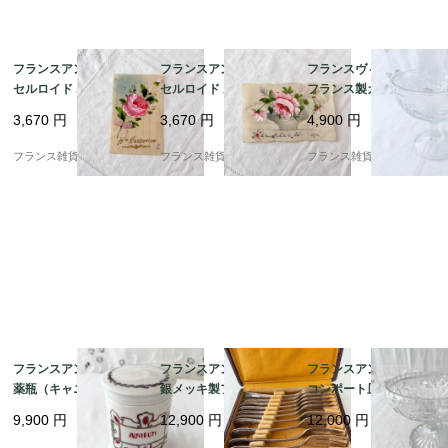
フランスアンティーク
フランスアンティーク
フランスヴィンテージ
セルロイド ポストカー
セルロイド ポストカー
フランス製ガラス皿 |
ド | ピンク薔薇のブー
ド | 薔薇のブーケ ハン
爽やかなレトロフルー
3,670
円
3,670
円
4,900
円
ケ ハンドペイント | 19
ドペイント | 1900年代
ツ柄 可憐で涼し気な印
10－40年代（G004）
初期（H002）
象 | 1900年代中頃
フランス雑貨chouchou
フランス雑貨chouchou
フランス雑貨chouchou
フランスアンティーク
フランスアンティーク
フランスアンティーク
薬瓶（キャニスター）|
銀メッキ製フォーク10
コンポート皿 | 美しい
金彩やグリーンの植物
本セット｜フレンチエ
模様のプレスドガラス
9,900
円
12,900
円
12,000
円
が描かれた「AURE
レガンス ロカイユ＆ア
が素敵 | 1900年代中頃