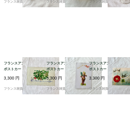
フランス雑貨chouchou
フランス雑貨chouchou
フランス雑貨chouchou
フランスアンティーク
フランスアンティーク
フランスアンティーク
ポストカード | エンボ
ポストカード | ヴィク
ポストカード | ノスタ
ス加工 ヤドリギ 幸運の
トリアン調 花束を持っ
ルジックな風合い ツバ
3,300
円
3,300
円
3,300
円
象徴 | 1900年代初頭
た男の子 未使用 | 1900
メと四葉のクローバー |
（F004）
年代初頭（F004）
1900年代初頭（I001）
フランス雑貨chouchou
フランス雑貨chouchou
フランス雑貨chouchou