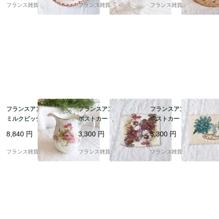
前後 4
年代半頃
0-60年代
フランス雑貨chouchou
フランス雑貨chouchou
フランス雑貨chouchou
フランスアンティーク
フランスアンティーク
フランスアンティーク
ミルクピッチャー | Lim
ポストカード |スミレの
ポストカード | 勿忘草
oges リモージュ 磁器
花 グリーティングカー
Bonne Annee エンボ
8,840
円
3,300
円
3,300
円
フリルとピンク色のポ
ド クラシカルなデザイ
ス加工 美品｜1900年代
ピー 花柄 | 1900年代初
ン ヴィクトリア朝後期
初頭
フランス雑貨chouchou
フランス雑貨chouchou
フランス雑貨chouchou
頭
｜1890－1910年代