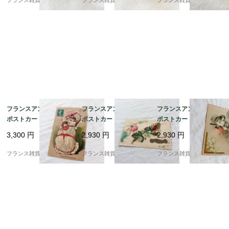
フランス雑貨chouchou
フランス雑貨chouchou
フランス雑貨chouchou
見落としているダメージがあるかもしれませんので、お写真
をよくご覧になってからご購入ください。

古いものですので、金具の取扱いなどはより丁寧にお願いい
たします。

気になる点がある場合は、トラブル防止のためにも事前にお
問合せください。

フランスアンティーク
フランスアンティーク
フランスアンティーク
■素材：ルーサイト

ポストカード |おくるみ
ポストカード | マーガ
ポストカード | 1906年
■サイズ：直径約2.5cm

に包まれた赤ちゃん ユ
レットや勿忘草 エンボ
消印 立体エンボス加工
3,300
円
2,930
円
2,930
円
■年代：1930⁻40年頃

ーモラスで愛らしい | 1
ス加工（小鳥と草花）|
（小鳥と草花）| （B02
900年前後
1900年頃（A008）
8）
■買付け国：フランス

フランス雑貨chouchou
フランス雑貨chouchou
フランス雑貨chouchou