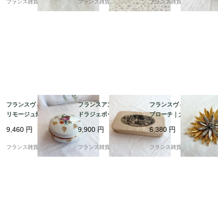
フランス雑貨chouchou
フランス雑貨chouchou
フランス雑貨chouchou
頃
フランスヴィンテージ
フランスアンティーク
フランスヴィンテージ
リモージュ焼き ボンボ
ドラジェボックス | 幸
ブローチ｜大輪ひまわ
ニエール | 金彩と繊細
せを運ぶ小さな宝物箱
り ゴールドの花びら 大
9,460
円
9,900
円
6,380
円
な花束の小物入れ |190
(ペーパーボックス) | 19
胆で優美 |1960-70年頃
0年代中頃
00年代初期
フランス雑貨chouchou
フランス雑貨chouchou
フランス雑貨chouchou