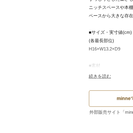
ニッチスペースや本
ペースから大きな存在
■サイズ・実寸値(cm)

(各最長部位)

H16×W13.2×D9

■素材

ガラス

続きを読む
■原産国

不明

■状態・注意点

製造時に生じた気泡が
底端に2～3mm程の