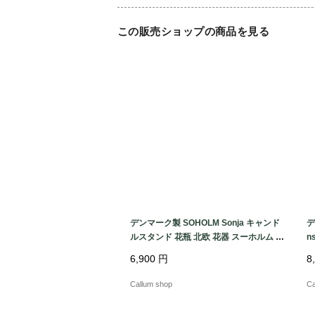
この販売ショップの商品を見る
デンマーク製 SOHOLM Sonja キャンド
デ
ルスタンド 花瓶 北欧 花器 スーホルム 一
n
輪挿し ホルダー 燭台 ヴィンテージ_260
輪
6,900
円
8
731 ig4995
ィ
Callum shop
Ca