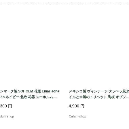
他、軽微な擦れなど
ージはございません。
年数を経たヴィンテ
いをお楽しみいただけ
ンマーク製 SOHOLM 花瓶 Einar Joha
メキシコ製 ヴィンテージ タラベラ風
sen ネイビー 北欧 花器 スーホルム 一
イルと木製のトリベット 陶板 オブジ
挿し キャンドルスタンド ホルダー ヴ
花台やトレーとしても フォークアート
,360
円
4,900
円
ンテージ_260731 ig4994
アンティーク_260731 ig4993
llum shop
Callum shop