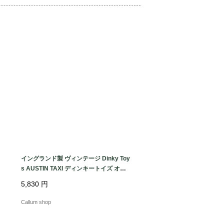
使用感がございますが目立つ汚れやダメ


ージということをご理解いただき、味わ
ますと幸いです。

タ
イングランド製 ヴィンテージ Dinky Toy
ェ
s AUSTIN TAXI ディンキートイズ オー
スチンタクシー ミニカー アンティーク_
5,830
円
260731 ig4992
Callum shop