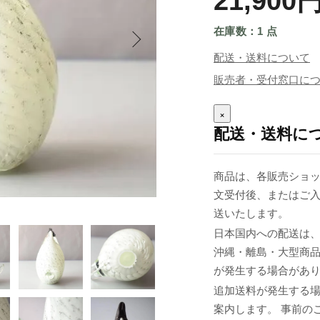
21,900
在庫数：1 点
配送・送料について
販売者・受付窓口に
×
配送・送料に
商品は、各販売ショッ
文受付後、またはご入
送いたします。
日本国内への配送は、
沖縄・離島・大型商
が発生する場合があ
追加送料が発生する
案内します。 事前の