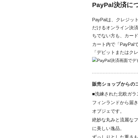
PayPal決済
PayPalは、クレ
だけるオンライン決済
ちでない方も、カー
カート内で「PayP
「デビットまたはク
販売ショップからの
■洗練された北欧ガラ
フィンランドから届き
オブジェです。

絶妙な丸みと流麗な
に美しい逸品。

ずっしりとした重さも