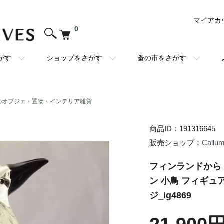
マイアカ
0
がす
ショップをさがす
蚤の市をさがす
のオブジェ・置物・インテリア雑貨
商品ID：191316645
販売ショップ：
Callu
フィンランドから
ン 小鳥 フィギュ
ジ_ig4869