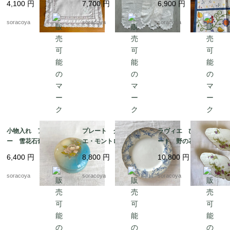
4,100
円
7,700
円
6,900
円
ン 19cld37
製 レトロ カラフル
ヴィンテージ 12clem
soracoya
soracoya
soracoya
23
小物入れ アラバスタ
プレート クレイユ・
ラヴィエ ひし形プレ
ー 雪花石膏 イタリ
エ・モントロー 平皿 蔦
ート 野の花 オード
ア製 天然石 花プリ
レリーフ デザート
ブル プチガトー お
6,400
円
8,800
円
10,800
円
ント
19twm84-2
やつおつまみ 2枚セッ
ト 19twm70
soracoya
soracoya
soracoya