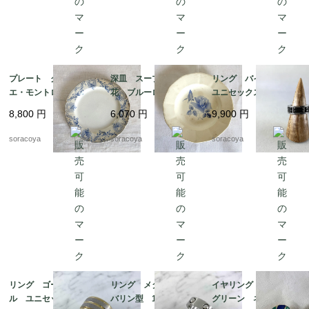
プレート クレイユ・
深皿 スープ皿 青
リング バイカラー
エ・モントロー 平皿 蔦
花 ブルーローズ ス
ユニセックス メン
レリーフ デザート
テンシル柄 ディゴワ
ズ 20号 スカーフリ
8,800
円
6,070
円
9,900
円
19twm84-1
ン サルグミンヌ 19t
ングとしても 12aceh
wm70-3
20-5
soracoya
soracoya
soracoya
リング ゴールドメタ
リング メタル タン
イヤリング 丸渦巻
ル ユニセックス メ
バリン型 18号 ファ
グリーン ネイビー