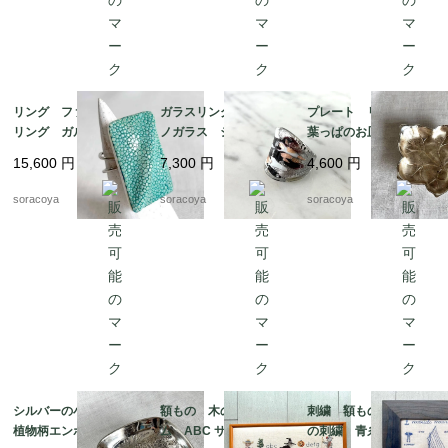
リング ファッション
ガラスリング ムラー
プレート リーフ型
リング ガルーシャ
ノガラス シルバーベ
葉っぱのお皿 WMF
スティングレイ エイ
ース 12号 メタリッ
ぶどうの葉っぱ 12ot
15,600
円
7,300
円
4,600
円
革 スクウェアモチー
クカラー 12acen15-2
em10
フ 9-10号フリーサイ
soracoya
soracoya
soracoya
ズ 12aceb16
シルバーの小物入れ
額もの 木のフレー
刺繍 額もの ヨット
植物柄エンボス gelb
ム ABC サンプラー
の刺繍 青糸 青フレ