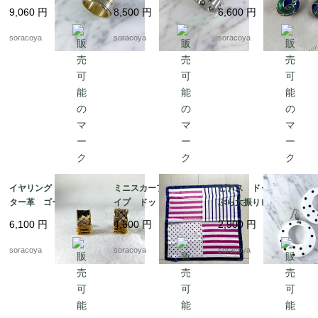
ンズ 24号 スカーフ
ッションリング スカ
エナメル加工 19ach8
9,060
円
8,500
円
6,600
円
リングとしても 12ac
ーフリングにも 12acc
cm13-2
m13-4
soracoya
soracoya
soracoya
イヤリング アリゲー
ミニスカーフ ストラ
ピアス ドット ぶら
ター革 ゴールドカラ
イプ ドット ビビッ
ぶら大振りピアス 軽
ー スクウェア型 19
ド ピンク ネイビ
くて大きいピアス 12
6,100
円
4,600
円
2,900
円
ach8-4
ー 12acdf20
acce5
soracoya
soracoya
soracoya