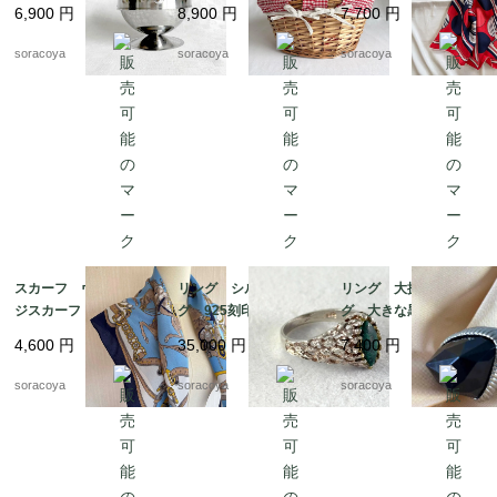
糖入れ ドーム型 カ
ト パニエ ピクニッ
バルーン ドット柄
6,900
円
8,900
円
7,700
円
フェインテリア 12twd
ク 12otek18
シルク フランス 19
w3-2
acm31-5
soracoya
soracoya
soracoya
スカーフ ヴィンテー
リング シルバーリン
リング 大振りリン
ジスカーフ ネイビー
グ 925刻印 クジャ
グ 大きな黒い飾り 1
フレーム 馬 騎兵隊
ク石 マラカート 13
4号 12acef15
4,600
円
35,000
円
7,400
円
12acet15
号 グリーンマーブル
ストーン 銀細工 天
soracoya
soracoya
soracoya
然石