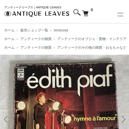
アンティークリーブス｜ANTIQUE LEAVES
0
ホーム
＞
販売ショップ一覧
＞
soracoya
ホーム
＞
アンティークの雑貨
＞
アンティークのオブジェ・置物・インテリア
ホーム
＞
アンティークの雑貨
＞
アンティークのその他の雑貨・おもちゃなど