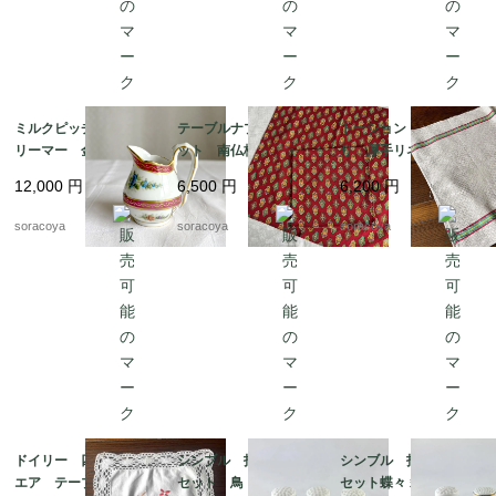
ミルクピッチャー ク
テーブルナプキン2枚セ
トーション バスク織
リーマー 金彩格子
ット 南仏柄 ランチ
り 厚手リネン キッ
花ブーケ手描き クラシ
ョンマット ヴァルド
チンクロス 天然素
12,000
円
6,500
円
6,200
円
ックスタイル 19twm
ローム ハンカチ ソ
材 麻 テーブルマッ
57
レイアード マルチク
ト 生成りベージュ 1
soracoya
soracoya
soracoya
ロス 12cler3
2cler4
ドイリー 四角 スク
シンブル 指ぬき 3個
シンブル 指ぬき 3個
エア テーブルマッ
セット 鳥 小鳥 裁縫
セット蝶々 裁縫道具 1