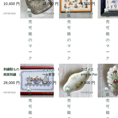
社製 シルバープレー
くま クロスステッ
ーム 12otdg45-2
10,400
円
18,000
円
8,500
円
ト 12otec11
チ 図案 クマの物
語 12oter11
soracoya
soracoya
soracoya
刺繍額もの キッチン
ラヴィエ ひし形プレ
ラヴィエ シェル型 T
雑貨刺繍 木製フレー
ート変形 すずらん
erre de Fer トゥール
ム ポット ボール
前菜オードブル プチ
ドフェール ペクソン
28,000
円
6,700
円
9,900
円
ピッチャー フルー
ガトー おやつ 19tw
ヌ窯 19twm36-2
ツ 12oter19
m34
soracoya
soracoya
soracoya