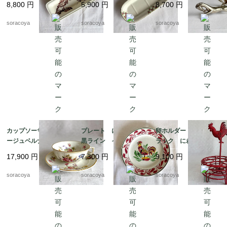
8,800
円
5,900
円
8,700
円
タニカル 19otm25
セット 12twew10
soracoya
soracoya
soracoya
カップソーサー リモ
プレート にわとり
卵ホルダー ワイヤー
ージュベルナルド フ
黒ライン イエローポ
ラック にわとり 雄
ローラル 金彩 ヴィ
イント 飾り皿 雄
鶏 赤ワイヤー ワイ
17,900
円
7,300
円
9,100
円
ンテージ 12twep3
鶏 リュネビル 19twm
ヤーエッグバスケット
22
12kwem22
soracoya
soracoya
soracoya