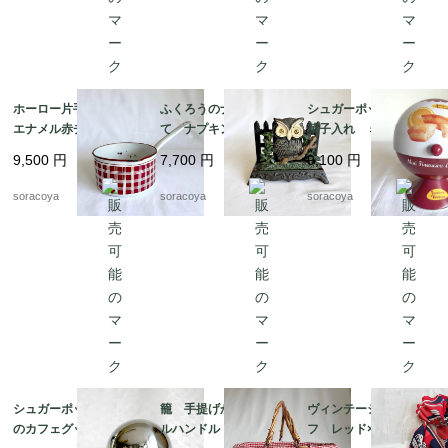
ホーロー片手鍋 白
ふくろうのナプキンた
シュガーポット型 お
エナメル赤チェック
て ナプキンスタン
菓子入れ ミニフィナ
ダミエ BB社 19kw
ド ナプキンホルダ
ンシェオレンジの缶
9,500
円
7,700
円
9,100
円
m11
ー アイアン 鉄製
ビスキュイテリエ・
レターラック 12twet6
ド・ブルゴーニュ マ
soracoya
soracoya
soracoya
ドレーヌ広告 12kwe
s6
シュガーポット パリ
籠 手提げかご ダブ
ヴィンテージスカー
のカフェグッズ お砂
ルハンドル バスケッ
フ レッド×ネイビー