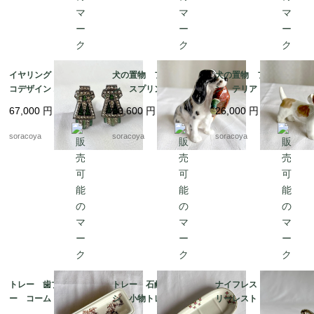
イヤリング アールデ
犬の置物 フィギュリ
犬の置物 フィギュリ
コデザイン エメラルド
ン スプリンガースパ
ン テリア 陶器製
グリーン エナメル加
ニエルとキジ 猟犬
ロイヤルドックス 19
67,000
円
20,600
円
26,000
円
工 12acen27
ロイヤルドルトン 19
otm43
otm43-2
soracoya
soracoya
soracoya
トレー 歯ブラシトレ
トレー 石鹸 歯ブラ
ナイフレスト カトラ
ー コームトレー 細
シ 小物トレー オン
リーレスト 箸置きに
長陶器皿 植物画 ボ
ナング窯 19twm8-2
も アニマル 馬 2個