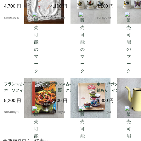
ト 花刺繍 12CLda1
道具 12otef2-8
2otef2-9
4,700
円
4,100
円
4,100
円
9-４
soracoya
soracoya
soracoya
フランス古本 レシピ
フランス古本 レシピ
ホーロ?ポット 蓋なし
本 ソフィーのお料理
本 栗 クレマン・フ
錆あり イエロー ア
本 100レシピ 12ps
ォジェ マロンクリー
ウトドア 水差し 花
5,200
円
2,700
円
5,800
円
eh17-1
ム 12pseg20-2
瓶 ガーデニング 12
kwdy4
soracoya
soracoya
soracoya
全
2556
件中
1 - 60
表示