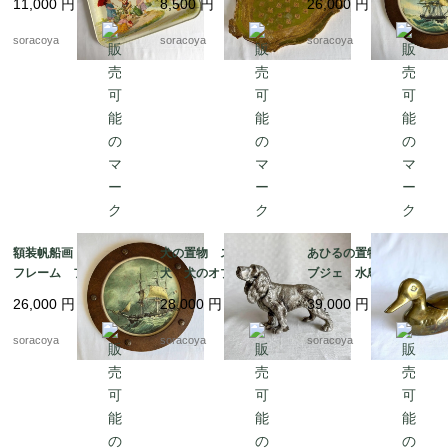
11,000
円
8,500
円
26,000
円
ョーロ花籠 19kwm75
ゴールドグリーン 19ot
otm18-2
m5
soracoya
soracoya
soracoya
額装帆船画 木製丸型
犬の置物 スパニエル
あひるの置物 真鍮オ
フレーム フランス
犬 犬のオブジェ 猟
ブジェ 水鳥 小物入
マリン 荒天 航海 1
犬 メタルオブジェ 19
れ 19otｍ14-5
26,000
円
28,000
円
39,000
円
9otm18-1
otk30
soracoya
soracoya
soracoya