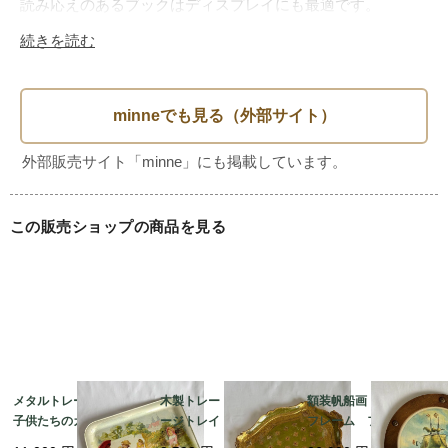
読み応えのあるブックはディスプレイにも最適です。

続きを読む
■サイズ：　

■素材： 　紙　レコード

■ブランド：　Columbia

■入荷数：　1

この販売ショップの商品を見る
メタルトレー 大型
木製トレー ヴィンテ
額装帆船画 木製丸型
子供たちのガーデニン
ージトレイ イタリア
フレーム フランス
グ 植え込み お庭ジ
ン工芸 取っ手付き
マリン 晴天 航海 19