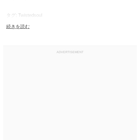
タグ: Twistedsoul

続きを読む
サイズ: L

寸法（衣服を平らに置いたとき）：

長さ: 73cm

ADVERTISEMENT
袖丈：23cm

胸囲: 54 cm

肩幅：48cm

古着につき、見えにくい小さな傷　などある場合がありま
す。目立ったダメージは必ず記載致します。
