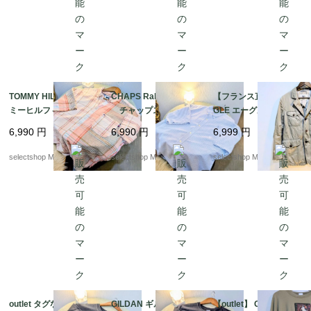
TOMMY HILFIGER ト
CHAPS Ralph Lauren
【フランス直輸入】AI
ミーヒルフィガー 半
チャップス ラルフ
GLE エーグル ハンテ
袖シャツ ボタンシャ
ローレン mens シ
ィングジャケット M
6,990
円
6,990
円
6,999
円
ツ mens リネ
アサッカー コット
サイズ 逸品 レア
ン コットン XLサイ
ン XLサイズ ブル
mens ユニセックス
selectshop Merci.
selectshop Merci.
selectshop Merci.
ズ ピンク ベージ
ー ホワイト 半袖シ
ュ 半袖シャツ チェ
ャツ
ック
outlet タグなし スケ
GILDAN ギルダン ス
【outlet】 GILDAN ギ