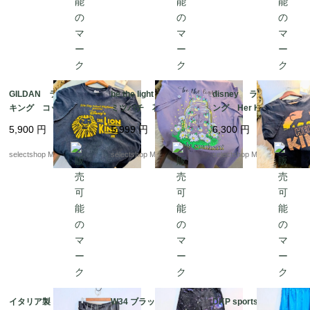
GILDAN ライオン
be the light フラワー
disney ライオン キ
キング コットン ブ
ミツバチ 花 USA T
ング Her KING コッ
ラック Mサイズ Lio
シャツ パープル
トン ブラック Lサイ
5,900
円
5,999
円
6,300
円
n King ギルダン ウル
紫 コットン Lサ
ズ Lion King シン
トラコットン 両面プリ
イズ
バ ナラ
selectshop Merci.
selectshop Merci.
selectshop Merci.
ント
イタリア製 90s ゴシ
W34 ブラック デニ
DKP sports ナイロン