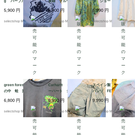
g パープル 蛙
黄緑 ブルー パフス
ズ ショートパンツ
Mサイズ コットン
リーブ 半袖 ブラウ
コットン 短パン リ
5,900
円
6,900
円
6,990
円
パープル ブルー 両
ス 記載XL サイズ
ネンのような風合い
面プリント ケロッ
ポリエステル 幾何学
ALLYSON WHIT MOR
selectshop Merci.
selectshop Merci.
selectshop Merci.
グ Tシャツ USA
模様 総柄
E made in TURKEY
green forest cafe 森
Carhartt size 36 カ
スペイン製 リネン
の中 蛙 葉 Lサイ
ーハート ショートパ
パンツ FETE ユニ
ズ コットン ブラッ
ンツ コットン スク
セックス パープル
6,800
円
6,990
円
9,990
円
ク 両面プリント ケ
エア柄 リラックスフ
ブラウン ピンク mi
ロッグ Tシャツ US
ィット ベージュ 短
x くすみカラー ハ
selectshop Merci.
selectshop Merci.
selectshop Merci.
A fabric made in ME
パン Lサイズ程度
イウエスト ワイドレ
XICO
ッグ ワイドレッグ ゆ
ったりMサイズからL