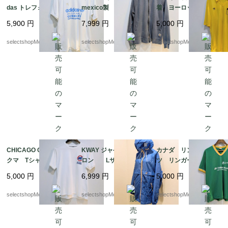
das トレフォイル
mexico製 グレー ペ
着 ヨーロッパ古着
ホワイト アディダ
イント Мサイズ ジ
Adidas ヨーロッパ製
5,900
円
7,999
円
5,000
円
ス Lサイズ コット
ップタイプ スウェッ
adidas （アディダス）
ン adidas 白 Tシャ
ト ジップパーカー
ナイロン ストライ
selectshopMerci.
selectshopMerci.
selectshopMerci.
ツ インドネシア製
メキシコ
プ mens M-Lサイズ
程度
CHICAGO CUBE bear
KWAY ジャケット ナイ
カナダ リンガーTシャ
クマ Tシャツ 実寸M
ロン Lサイズ程度
ツ リンガーT グリー
サイズ（記載 Lサイ
レインコート ナイロ
ン ナンバリング コ
5,000
円
6,999
円
5,000
円
ズ） コットン 白
ンジャケット フラン
ットン ポリエステ
白Tシャツ BASEBAL
ス製 ブルー bag
ル グリーン イエロ
selectshopMerci.
selectshopMerci.
selectshopMerci.
L 野球 シカゴ・カブ
形式で収納可能
ー Lサイズ オリンピ
ス
ック