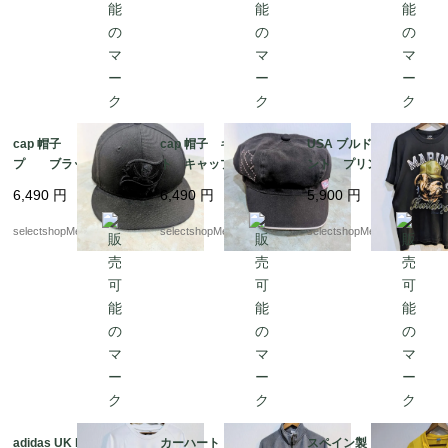
cap 帽子 キャッ
cap 帽子 キャスケッ
USA ブルドッグ フロ
プ ブラック NEW
ト キャップ ピン
ント プリントデザイ
ERA ニューエラ 58,7
ク ブラック バイカ
ン XLサイズ ブラッ
6,490
円
6,490
円
5,900
円
cm 7-3/8 NFL ニュー
ースタイル ラインス
ク Tシャツ ROTHC
エラ スカル 海賊
トーン Harley-David
O MARINE BULDOG
selectshopMerci.
selectshopMerci.
selectshopMerci.
son マジックテープ l
ady
adidas UK limited Adi
カーハート carhart
スペイン製 ユーロ古