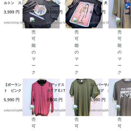
ルトン スカル Tシャ
ケルトン スカル Tシ
ルダン 犬 やぎ XX
ツ Mサイズ程度 コ
ャツ Mサイズ コッ
Lサイズ ベージュ
3,999
円
4,600
円
4,000
円
ットン ボーン 骨
トン ボーン 骨 ブ
プリント コットン T
ブラックTシャツ Y2K
ラックTシャツ Y2K
シャツ
selectshop Merci.
selectshop Merci.
selectshop Merci.
NICARAGUA製
【ポーランド製】ニッ
【デッドストック】イ
ユニバーサルスタジ
ト ピンク アクリ
タリア E.I Tシャツ オリ
オ パグ グレー
ル ３８ サイズ ブ
ーブ mens S-Mサイ
犬 Tシャツ Lサイ
5,990
円
3,600
円
5,990
円
ラック ボタン Mサ
ズ程度 カーキ 薄手
ズ pakistan コット
イズ 薄手の セータ
美品 お袖ぷっくり
ン PUG UNIVER
selectshopMerci.
selectshopMerci.
selectshopMerci.
ー ブラックの中付け
SEL STUDIOS 動物
襟 ラグラン