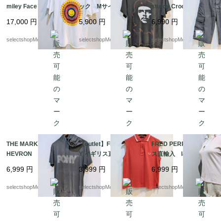
miley Face Tshirts P
ック Mサイズ フェ
sturdy Crocker shorts
sychedelic スマイリ
ード感 フェイス CH
ショートパンツ コ
17,000
円
5,900
円
6,990
円
ー Tシャツ レア ブ
E GUEVARA チェ ゲ
ットン カーゴパン
ラックジャック サイ
バラ Tシャツ コット
ツ グレー 帆布 の
selectshopMerci.
selectshopMerci.
selectshopMerci.
ケデリック アシッド
ン
ような生地 パンツ
ハウス Mサイズ程度
THE MARK OF THE C
【outlet】FRED PERR
FRED PERRY イギリ
HEVRON PONY パー
Y イギリス直輸入 lad
ス直輸入 ladys S-XS
カー Tシャツ グレー
ys S-Mサイズ オレン
サイズ ピンク トッ
6,999
円
3,999
円
6,999
円
Tシャツ 実寸Mサイズ
ジ トップス シャ
プス ポロシャツ コ
（記載 Lサイズ フ
ツ コットン イタリ
ットン95 エラスタン
selectshopMerci.
selectshopMerci.
selectshopMerci.
ード付Tシャツ
ア製 ノースリーブ
5 イタリア製
ポロシャツ ブランド
ボタン