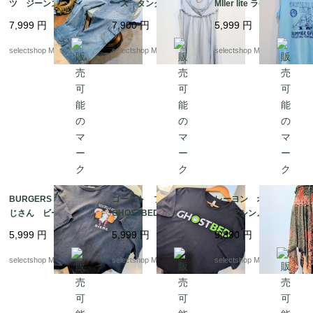
ツ ジーンズ デニ
ース タンクトップ
MIler lite ラケットボー
ム サイズL カー
くすみカラー 水色
ルトーナメント ブル
7,999
円
7,900
円
5,999
円
ゴパンツ ブルー
実寸M（記載Sサイズ）
ー タンクトップ Ro
フリル ノースリーブ
yal XLサイズ USA
selectshop Merci.
selectshop Merci.
selectshop Merci.
NILE コットン
BURGERS N BEER お
ゴースト プリント
レーヨン オリエンタ
じさん ビール Tシ
GHOSTBED コッ
ル アシンメトリー
ャツ プリント XLサ
トン ブラック Lサ
スカート エスニック
5,999
円
5,999
円
9,890
円
イズ コットン ブ
イズ カンボジア製 T
柄 オレンジ オリー
ラック XLサイズ エ
シャツ
ブグリーン ワンサイ
selectshop Merci.
selectshop Merci.
selectshop Merci.
ルサルバドル製
ズ