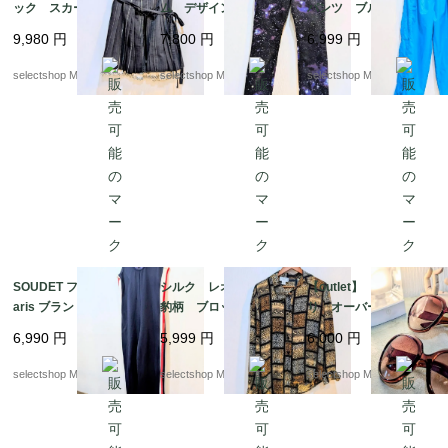
ック スカート サイ
ム デザイン スキニ
パンツ ブルー 防
ズ４２ ブラック リ
ー ストレッチ ジー
水 ウエストゴム
9,980
円
7,800
円
6,999
円
ボン ストライプ プ
ンズ ボトムス パン
mens Mサイズ ナイ
リーツ フリル 膝丈ス
ツ パープル 星屑デザ
ロン パンツ Y2K 太
selectshop Merci.
selectshop Merci.
selectshop Merci.
カート
イン
めのパンツ
SOUDET フランス P
シルク レオパード
【outlet】 カナダよ
aris ブランド ベルギ
豹柄 ブロック ブラ
り オーバーサイズ
ー製 オールインワ
ウス ブラウン 総
ブラウン グラデーシ
6,990
円
5,999
円
6,000
円
ン ユニフォーム ト
柄 Mサイズ
ョン サングラス ピン
リコロール 48
クブラウン ブラウ
selectshop Merci.
selectshop Merci.
selectshop Merci.
ン 軽い付け心地