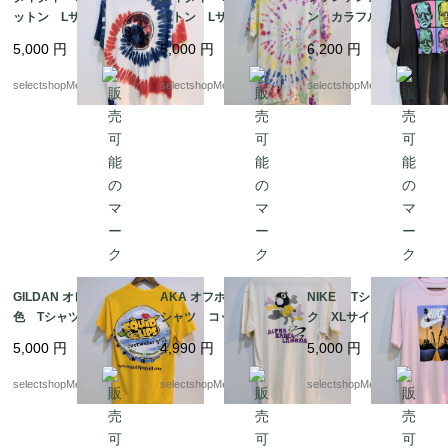
ットン Lサイズ プリ
ットン Lサイズ イエ
ン カラフル Tシャ
ント 星 スター
ロー 白 ピンク
ツ フランケン ２XL
5,000
円
5,000
円
6,200
円
白 赤 ブルー カラ
紫 ブルー カラフ
サイズ ブラック コ
フル Lサイズ PORT
ル Lサイズ pakista
ットン MEXICO ユニ
selectshopMerci.
selectshopMerci.
selectshopMerci.
&COMPANY HONDUR
n
バーサルスタジオ ホ
AS
ラー FRANKENSTEI
N
GILDAN オレンジ 黄
AKA オフホワイト T
NIKE Tシャツ ピン
色 Tシャツ イカ リ
シャツ コットン Lサ
ク XLサイズ ホワイ
ップ 唇 ギルダン
イズ ALPHA KAPPA
ト ナイキ 夕日
5,000
円
4,990
円
5,000
円
イエロー Sサイズ
LAMBDA A .K.A
コットン HAITI製 リ
selectshopMerci.
selectshopMerci.
selectshopMerci.
ップ ギルダン