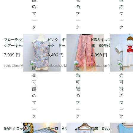
フローラルプリントの
ピンク ギンガムチェ
KIDS キッズ ５－６
シアーキャミ キャミソ
ック ドットデザイン
歳 90年代ヴィンテー
ール ボヘミアン く
柄 フリル ワイドレ
ジ テディベア Tシャ
7,999
円
8,400
円
4,990
円
すみブルー viscose
ッグ クロップド コ
ツ ホワイト bear
S-Mサイズ ユーロより
ットン パンツ タッ
コットン ユーロより
selectshop Merci.
selectshop Merci.
selectshop Merci.
セル SーMサイズ
GAP クロップド パン
ユーロ Aライン レ
企業 Decathlon club