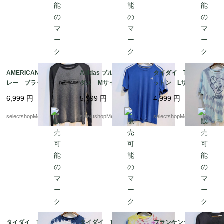
AMERICAN EAGLE グ
Adidas ブルー アディ
タイダイ Tシャツ コ
レー ブラック ワッ
ダス Mサイズ コッ
ットン Lサイズ ドミ
フル生地 サーマル
トン adidas Tシャ
ニカ 豚 両面プリン
6,999
円
5,999
円
4,999
円
Mサイズ リンガーTシ
ツ スポーツ 三本ラ
ト 動物 pig
ャツ 長袖 ロンT コ
イン climalite cotton
selectshopMerci.
selectshopMerci.
selectshopMerci.
ットン ポリエステル
アメリカンイーグル
タイダイ Tシャツ コ
タイダイ Tシャツ コ
フランケンシュタイ