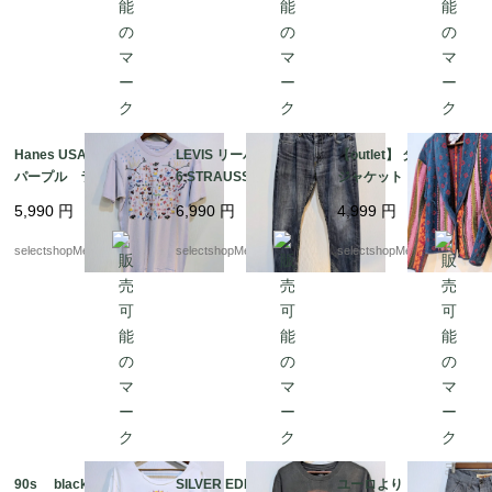
Hanes USA Lサイズ
LEVIS リーバイス 50
【outlet】 タオル地
パープル ラベンダ
6 STRAUSS W33 ブル
ジャケット 可愛い p
ー 刺繍 ヘインズ
ー デニム アメカ
op カラフル M イ
5,990
円
6,990
円
4,999
円
コットン フルーツ
ジ ジーンズ パンツ
ンド コットン デッ
動物 アヒル 蝶々
ドストック ピンク
selectshopMerci.
selectshopMerci.
selectshopMerci.
ヘビ Tシャツ サボ
ブルー カラフル 幾
テン 傘
何学模様 デッドスト
ック
90s black jack inc S
SILVER EDITION ブラ
ユーロより Vintage