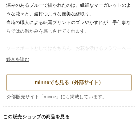
深みのあるブルーで描かれたのは、繊細なマーガレットのよ
うな花々と、波打つような優美な縁取り。

当時の職人による転写プリントのズレやかすれが、手仕事な
らではの温かみを感じさせてくれます。

ソースボートとしてはもちろん、お花を活けるフラワーベー
スとして、またアクセサリートレイやポプリ入れとしてディ
続きを読む
スプレイしても非常に絵になるお品です。

【サイズ】

幅：約21cm / 奥行：約10.5cm / 高さ：約10cm

【コンディション】

この販売ショップの商品を見る
長い年月を経て愛されてきたアンティーク品です。

縁、脚部分に小さなチップ（欠け）がございます（写真参
照）。
