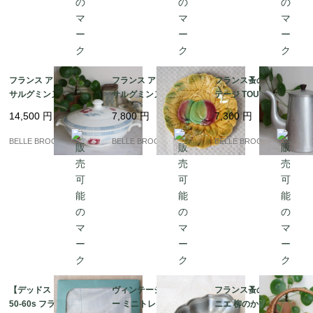
フランス アンティーク
フランス アンティーク
フランス蚤の市 ヴィン
サルグミンヌ / CAROL
サルグミンヌ バルボテ
テージ TOURNUS アル
Eシリーズ 蓋付きレギ
ィーヌ 飾り皿 リンゴと
ミ コーヒーポット 持ち
14,500
円
7,800
円
7,300
円
ュミエ（スープボウ
葉の浮き彫り 19cm Sa
手ベークライト｜フラ
ル） 赤い花とブルーチ
rreguemines｜フラン
ンス発送（到着まで2-3
BELLE BROCANTE
BELLE BROCANTE
BELLE BROCANTE
ェック｜フランス発送
ス発送（到着まで2-3週
週間）
（到着まで2-3週間）
間）
【デッドストック】19
ヴィンテージ ピュータ
フランス蚤の市 ミニパ
50-60s フランス製 ヴ
ー ミニトレイ イタリア
ニエ 柳のかご / 飴色 ブ