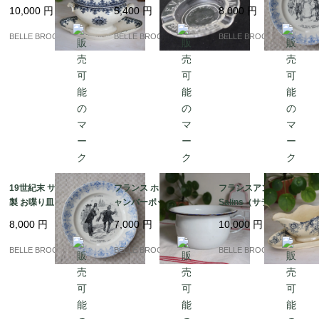
"GAGNY" ソースポッ
n) CACHAT ガラス灰
Table」果物柄プレート
10,000
円
5,400
円
8,000
円
ト / ソーシエール 蓋付
皿 / 蚤の市 1960-70s｜
フランスアンティーク
｜フランス発送（到着
フランス発送（到着ま
｜フランス発送（到着
BELLE BROCANTE
BELLE BROCANTE
BELLE BROCANTE
まで2-3週間）
で2-3週間）
まで2-3週間）
19世紀末 サルグミンヌ
フランス ホーロー製チ
フランスアンティーク
製 お喋り皿「Légume
ャンバーポット 白×ネ
Salins（サラン）窯 勿
s / OIGNONS（玉ね
イビー 持ち手付き ポッ
忘草とガーランドのソ
8,000
円
7,000
円
10,000
円
ぎ）」フランスアンテ
ト 蚤の市｜フランス発
ーシエール / ブルー 19
ィーク プレート｜フラ
送（到着まで2-3週間）
00年代初頭｜フランス
BELLE BROCANTE
BELLE BROCANTE
BELLE BROCANTE
ンス発送（到着まで2-3
発送（到着まで2-3週
週間）
間）