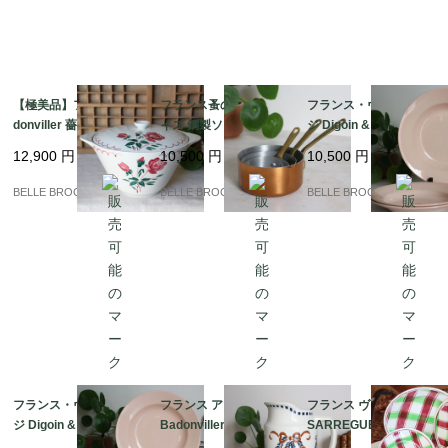
大きなヒビなどはなく、実用または観賞用として十分お楽し
みいただける状態です。

古いものの特性をご理解いただける方、アンティークの趣を
【極美品】フランス Ba
フランス蚤の市 ミニサ
フランス・ヴィンテー
donviller 薔薇のチュリ
イズ 銅製ソースパン 3
ジ Digoin & Sarregue
愛する方へお届けできれば幸いです。

ーン / ステンシル スー
点セット MADE IN FR
mines ピンクの深皿2
12,900
円
10,500
円
10,500
円
プポット 蓋付き深皿｜
ANCE / 真鍮ハンドル
枚十大皿1枚｜フランス
フランス発送（到着ま
コッパー ミニ片手鍋
発送（到着まで2-3週
BELLE BROCANTE
BELLE BROCANTE
BELLE BROCANTE
で2-3週間）
間）
フランス・ヴィンテー
フランス アンティーク
フランス ヴィンテージ
ジ Digoin & Sarregue
Badonviller バドンヴ
SARREGUEMINES DI
mines ピンクの深皿
ィレ リボンと薔薇のガ
GOIN サルグミンヌ デ