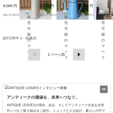
ティーク陶器瓶｜フラ
ポット【シャビーシッ
Pigeon (ランプ・ピジ
8,000
円
9,800
円
15,000
円
ンス発送（到着まで2-3
クなブルー】｜フラン
ョン)｜フランス発送
週間）
ス発送（到着まで2-3週
（到着まで2-3週間）
BELLE BROCANTE
BELLE BROCANTE
BELLE BROCANTE
間）
全
572
件中
1 - 60
表示
1
ページ目
PR
アンティークの価値を、未来へつなぐ。
ANTIQUE LEAVESの理念、歩み、そしてアンティーク文化を次世
代へつなぐ取り組みをご紹介。ショップと人を結び、暮らしの中で