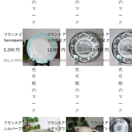
フランス ビンテージ★
フランス アンティーク
フランス アンティーク
Sarreguemines サルグ
☆19世紀 クレイユ・
☆19世紀 クレイユ・
ミンヌ Honfleur ターコ
エ・モントロー Creil e
エ・モントロー Creil e
5,200
円
12,000
円
12,000
円
イズブルーの美しいプ
t Montereau「La Chas
t Montereau「La Cour
レート/皿｜フランス発
se au Cerf」Assiette
se des Haies」Assiett
BELLE BROCANTE
BELLE BROCANTE
BELLE BROCANTE
送（到着まで2-3週間）
Parlante｜フランスか
e Parlante｜フランス
ら発送
から発送
フランスアンティーク/
フランスアンティーク
フランスアンティーク
シルバープレート☆華
☆ディゴワン サルグミ
☆サルグミーヌ スープ