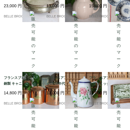
麗な装飾ハンドル付き
ーヌ ピッチャー |Digoi
皿 3枚セット SARREG
23,000
円
13,000
円
15,800
円
保温ディッシュ（フー
n & Sarreguemines パ
UEMINES SERES｜フ
ドウォーマー）｜フラ
ンプキン型 パウダーピ
ランス発送（到着まで2
BELLE BROCANTE
BELLE BROCANTE
BELLE BROCANTE
ンス発送（到着まで2-3
ンク｜フランス発送
-3週間）
週間）
（到着まで2-3週間）
フランスブロカント |
フランスアンティーク
フランスアンティーク
銅製 キャニスター3点
☆1920年代 Japy La R
☆セラミックタイル鍋
セット (THÉ / CAFÉ / S
ose ホーロー コーヒー
敷き、鳥のモチーフ、
14,800
円
13,000
円
12,000
円
UCRE) | ヴィンテージ
ポット、シャビーシッ
木製の縁取り｜フラン
雑貨｜フランス発送
クスタイル｜フランス
ス発送（到着まで2-3週
BELLE BROCANTE
BELLE BROCANTE
BELLE BROCANTE
（到着まで2-3週間）
発送（到着まで2-3週
間）
間）