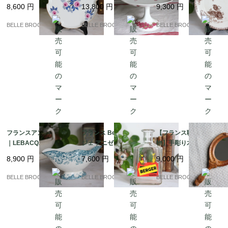
ランス発送（到着まで2
ポティエ / 12角形の高
ミンヌ / ROYAT（ロワ
8,600
円
13,800
円
9,300
円
-3週間）
台皿 ピンクの花模様 Li
イヤル）プレート 茶色
moges Unique｜フラ
｜フランス発送（到着
BELLE BROCANTE
BELLE BROCANTE
BELLE BROCANTE
ンス発送（到着まで2-3
まで2-3週間）
週間）
フランスアンティーク
フランス Berger ベル
【フランス職人の一点
｜LEBACQZ & BOUC
ジェ アニゼット カラフ
物】手彫り木製ハンド
HART “LUCERNE” ソ
ェ カンガルー ヴィンテ
ミラー / エコール・ブ
8,900
円
7,600
円
9,000
円
ースボート / サンタマ
ージ 1950s 希少｜フラ
ール出身作家 J.L. Bran
ン / 19世紀末｜フラン
ンス発送（到着まで2-3
dily作｜フランス発送
BELLE BROCANTE
BELLE BROCANTE
BELLE BROCANTE
ス発送（到着まで2-3週
週間）
（到着まで2-3週間）
間）