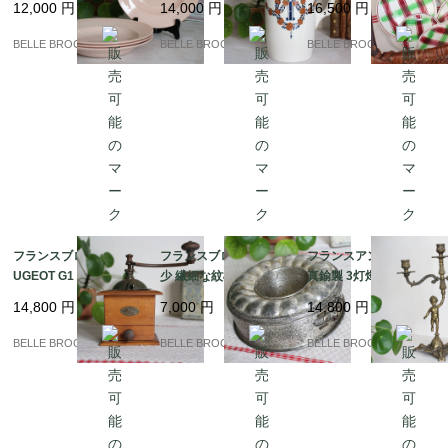
12,000
円
14,000
円
16,500
円
（スープ・パスタプレ
ーランド ピシェ（水差
ィゴワン / SOUSSE チ
ート）4枚セット｜フラ
し）｜フランス発送
ェック柄のプレート バ
BELLE BROCANTE
BELLE BROCANTE
BELLE BROCANTE
ンス発送（到着まで2-3
（到着まで2-3週間）
スク風｜フランス発送
週間）
（到着まで2-3週間）
フランスブロカント PE
フランスブロカント 稀
フランスアンティーク
UGEOT G1 プジョー コ
少 繊細な紋様 エンボス
真鍮製 3灯燭台 天使の
ーヒーミル ライオンロ
加工のクグロフ型 スプ
プット カンドラブラ 置
14,800
円
7,000
円
14,800
円
ゴ 蚤の市｜フランス発
リングフォーム ケーキ
き物｜フランス発送
送（到着まで2-3週間）
型 蚤の市｜フランス発
（到着まで2-3週間）
BELLE BROCANTE
BELLE BROCANTE
BELLE BROCANTE
送（到着まで2-3週間）