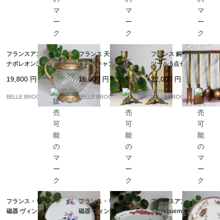
フランスアンティーク
フランス 天使（プッ
フランス 銅製キッチン
ナポレオン3世様式 モ
ト）のキャンドルスタ
ツール 5点セット 壁掛
ールガラスのシュガー
ンド ペア 2客セット 真
けラック付き コッパー
19,800
円
16,000
円
22,000
円
ポット / ボンボニエー
鍮製 ロココ様式 燭台｜
＆ブラス 蚤の市｜フラ
ル 貴婦人の小物入れ｜
フランス発送（到着ま
ンス発送（到着まで2-3
BELLE BROCANTE
BELLE BROCANTE
BELLE BROCANTE
フランス発送（到着ま
で2-3週間）
週間）
で2-3週間）
フランス・リモージュ
フランス・リモージュ
フランスアンティーク
磁器 ヴィンテージ ｜フ
磁器 ヴィンテージ コン
Sarreguemines サルグ