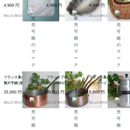
ィンテージリネン ハン
製 METALARS 錫製 小
ロカント｜フランス発
4,900
円
4,900
円
8,200
円
カチ 花冠とイニシャル
皿 アクセサリートレイ
送（到着まで2-3週間）
「G」の手刺繍｜フラ
｜フランス発送（到着
BELLE BROCANTE
BELLE BROCANTE
BELLE BROCANTE
ンス発送（到着まで2-3
まで2-3週間）
週間）
フランス蚤の市発 ★銅
フランスブロカント☆
フランス蚤の市より★
製片手鍋 (直径20cm/深
VILLEDIEU製 重厚2m
ビンテージ アルミ製 ミ
さ10cm)｜フランス発
m厚 銅製片手鍋 5点フ
ルクポット（1L表示）
25,000
円
50,000
円
5,800
円
送（到着まで2-3週間）
ルセット 鋳鉄ハンドル
｜フランス発送（到着
/ コッパー｜フランス発
まで2-3週間）
BELLE BROCANTE
BELLE BROCANTE
BELLE BROCANTE
送（到着まで2-3週間）