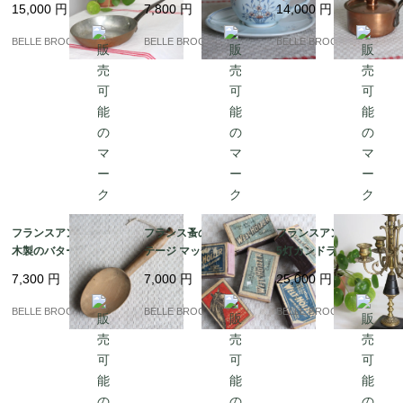
15,000
円
7,800
円
14,000
円
格プロ仕様 錫引き｜フ
/ Cottage（コテージ）
10cm｜フランス発送
ランス発送（到着まで2
シリーズ 手書きのバス
（到着まで2-3週間）
BELLE BROCANTE
BELLE BROCANTE
BELLE BROCANTE
-3週間）
ケット花柄｜フランス
発送（到着まで2-3週
間）
フランスアンティーク
フランス蚤の市 ヴィン
フランスアンティーク
木製のバタースコップ
テージ マッチ箱 6個セ
5灯カンドラブラ 燭台
（Pelle à beurre） 19
ット ドイツ・ベルギー
ナポレオン3世様式 真
7,300
円
7,000
円
25,000
円
世紀〜20世紀初頭 蚤の
製 1920-50年代 アンテ
鍮装飾 19世紀後半｜フ
市｜フランス発送（到
ィーク 蚤の市｜フラン
ランス発送（到着まで2
BELLE BROCANTE
BELLE BROCANTE
BELLE BROCANTE
着まで2-3週間）
ス発送（到着まで2-3週
-3週間）
間）