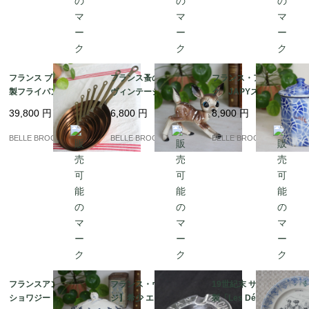
フランス ブロカント 銅
フランス蚤の市 50-60s
フランス・アンティー
製フライパン 7点セッ
ヴィンテージ 小鹿のフ
ク JAPYスタイル ホ
ト 蚤の市 銅鍋 コッパ
ィギュリン バンビ 置物
ーローキャニスター "C
39,800
円
6,800
円
8,900
円
ーパン｜フランス発送
レトロ｜フランス発送
afé" ブルー＆ホワイト
（到着まで2-3週間）
（到着まで2-3週間）
幾何学模様（1920-30
BELLE BROCANTE
BELLE BROCANTE
BELLE BROCANTE
年代頃）｜フランス発
送（到着まで2-3週間）
フランスアンティーク
フランス・ヴィンテー
19世紀末 サルグミンヌ
ショワジー・ル・ロワ
ジ】希少 エビアン(evia
製「Les Délices de la