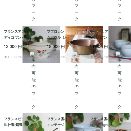
フランスアンティーク
フブロカント 銅製ジャ
フランス アンティーク
ディゴワン＆サルグミ
ムボウル（バサン・
サンタマン（Saint-Am
ンヌ / TULIPES 蓋付き
ア・コンフィチュー
and）MDL 風車刻印 ペ
13,000
円
18,000
円
11,000
円
チュリーン 赤いチュー
ル）｜フランス発送
アのカップ＆ソーサー
リップ柄 1920-50年頃
（到着まで2-3週間）
淡いブルーの陶器｜フ
BELLE BROCANTE
BELLE BROCANTE
BELLE BROCANTE
｜フランス発送（到着
ランス発送（到着まで2
まで2-3週間）
-3週間）
フランスビンテージ Ce
フランス蚤の市 希少 ヴ
フランス蚤の市 希少 Pi
lia社製 銅製フライパン
ィンテージ ポルニック
erre Vergnes Durfort
21cm（刻印あり）本
陶器 カップ＆ソーサー
蓋付き 銅のソースパン