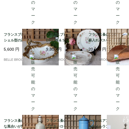
フランスブロカント★
フランスブロカント★
フランス蚤の市★銅製
シェル型の器 ハンド
DIGOIN & SARREGUE
薪入れバスケット｜フ
ル付 Maison Barbier｜
MINES お皿7枚｜フラ
ランス発送（到着まで2
5,600
円
9,800
円
20,000
円
フランス発送（到着ま
ンス発送（到着まで2-3
-3週間）
で2-3週間）
週間）
BELLE BROCANTE
BELLE BROCANTE
BELLE BROCANTE
フランス蚤の市★素朴
フランス蚤の市★レト
フランスアンティーク
な風合いが魅力のアン
ロなホーローコーヒー
★オイルランプ Lampe