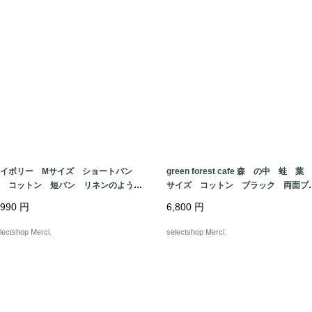
イボリー Mサイズ ショートパン
green forest cafe 森 の中 蛙 葉 
 コットン 短パン リネンのような
サイズ コットン ブラック 両面プ
合い ALLYSON WHIT MORE mad
ント ケロッグ Tシャツ USA fabr
,990
円
6,800
円
 in TURKEY
c made in MEXICO
lectshop Merci.
selectshop Merci.