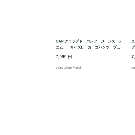
GAP クロップド パンツ ジーンズ デ
ユ
ニム サイズL カーゴパンツ ブル
プ
ー
S
7,999
円
7
コ
selectshop Merci.
se