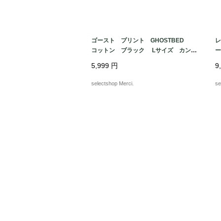
ゴースト プリント GHOSTBED
レ
コットン ブラック Lサイズ カンボ
ー
ジア製 Tシャツ
ジ
5,999
円
9
selectshop Merci.
se