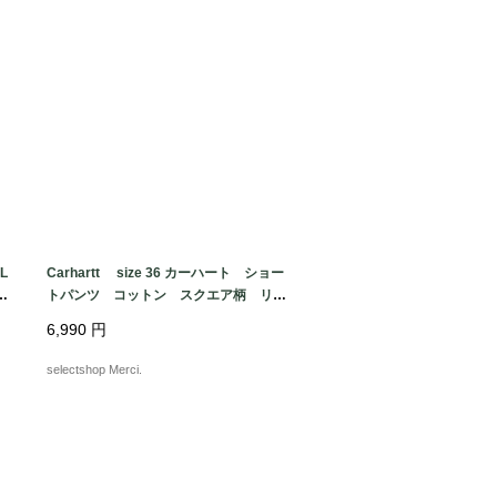
L
Carhartt size 36 カーハート ショー
リ
トパンツ コットン スクエア柄 リラ
i
ックスフィット ベージュ 短パン L
6,990
円
サイズ程度
selectshop Merci.