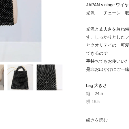
JAPAN vintage
光沢　　チェーン　取
光沢と丈夫さを兼ね
す。しっかりとしたフ
とクオリテイの　可
できるので

手持ちでもお使いいた
是非お出かけにご一緒
bag 大きさ

縦　24.5

横 16.5

チェーン　全長97cm

続きを読む