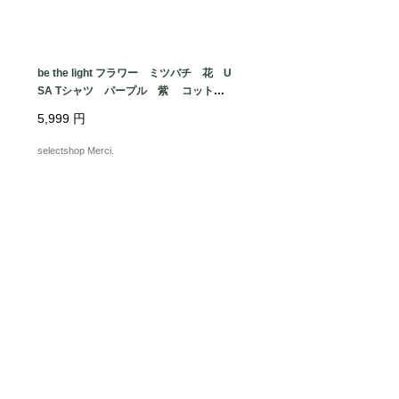
be the light フラワー ミツバチ 花 U
ギ
SA Tシャツ パープル 紫 コット
ト
ン Lサイズ
5,999
円
selectshop Merci.