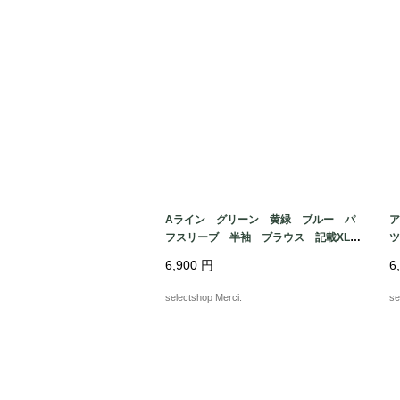
Aライン グリーン 黄緑 ブルー パ
ア
フスリーブ 半袖 ブラウス 記載XL
ツ
サイズ ポリエステル 幾何学模様 総
風
6,900
円
6
柄
e
selectshop Merci.
se