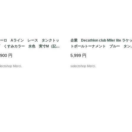
ーロ Aライン レース タンクトッ
企業 Decathlon club MIler lite ラケ
 くすみカラー 水色 実寸M（記載
トボールトーナメント ブルー タン
サイズ）フリル ノースリーブ NILE
トップ Royal XLサイズ USA
,900
円
5,999
円
ットン
lectshop Merci.
selectshop Merci.