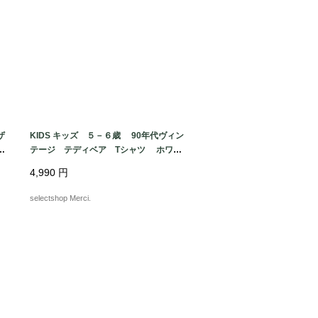
ザ
KIDS キッズ ５－６歳 90年代ヴィン
ッ
テージ テディベア Tシャツ ホワイ
S
ト bear コットン ユーロより
4,990
円
selectshop Merci.