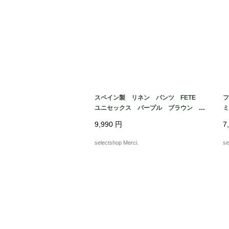
スペイン製 リネン パンツ FETE
フ
ユニセックス パープル ブラウン ピ
ンク mix くすみカラー ハイウエス
v
9,990
円
7
ト ワイドレッグ ワイドレッグ ゆった
りMサイズからL
selectshop Merci.
se