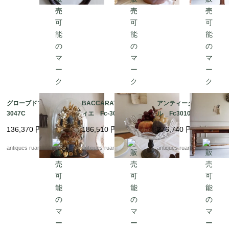
グローブドマリエ Fc-
BACCARAT コンポテ
アンティークテーブ
3047C
ィエ Fc-3048A
ル Fc3010
136,370
円
186,510
円
276,740
円
antiques ruan
antiques ruan
antiques ruan