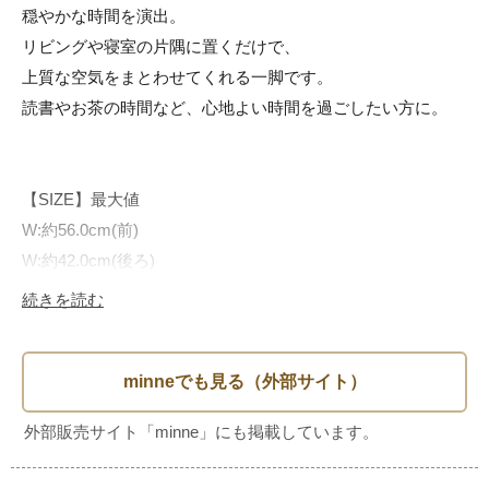
穏やかな時間を演出。

リビングや寝室の片隅に置くだけで、

上質な空気をまとわせてくれる一脚です。

読書やお茶の時間など、心地よい時間を過ごしたい方に。

【SIZE】最大値

W:約56.0cm(前)

W:約42.0cm(後ろ)

D:約54.0cm

続きを読む
H:約95.5cm

H:約40.0cm(座面まで)
