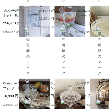
フレンチガラスキャビ
ペイントグラス
Longchamp オーバル
ネット Fc-3115
プレート Fc-3052
11,270
円
256,470
円
11,580
円
antiques ruan
antiques ruan
antiques ruan
Christofle スプーン＆
ボヘミアンクリスタル
ヴェネチアンミラー F
フォーク Fc-3060
蓋付きボンボニエー
c-3068
ル Fc-3048
10,990
円
36,540
円
120,770
円
antiques ruan
antiques ruan
antiques ruan