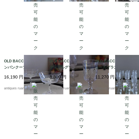
OLD BACCARAT シャ
OLD BACCARAT コー
OLD BACCARAT リキ
ンパンクープ Fc-305
ディアルグラス Fc-3
ュールグラス Fc-3050
0C
050B
A
16,190
円
8,800
円
11,270
円
antiques ruan
antiques ruan
antiques ruan