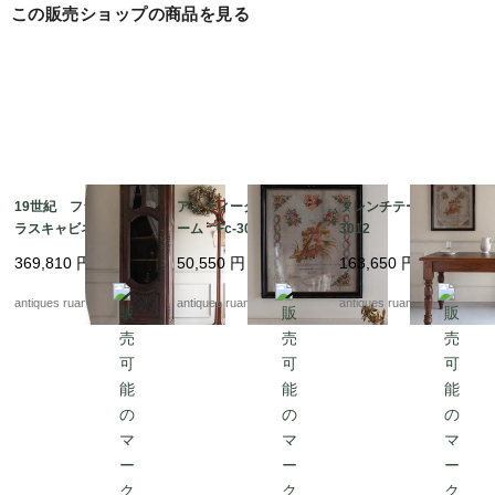
この販売ショップの商品を見る
19世紀 フランスのガ
アンティーク刺繍フレ
フレンチテーブル Fc-
ラスキャビネット Fc-
ーム Fc-3062
3012
3026
369,810
円
50,550
円
163,650
円
antiques ruan
antiques ruan
antiques ruan