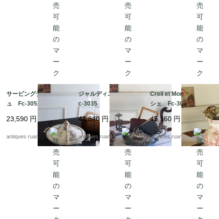
サービングディッシ
ジャルディニエール F
Creil et Montereau ピ
ュ Fc-3052b
c-3035
シェ Fc-3051
23,590
円
44,840
円
45,160
円
antiques ruan
antiques ruan
antiques ruan