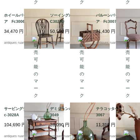
ホイールバックチェ
ソーイングボックス F
バルーンバックチェ
ア Fc3006B
C3027D
ア Fc3007A
34,470
円
50,550
円
71,430
円
antiques ruan
antiques ruan
antiques ruan
サービングテーブル F
デミジョンボトル Fc-
テラコッタベース Fc-
c-3028A
3049
3067
104,690
円
28,090
円
11,310
円
antiques ruan
antiques ruan
antiques ruan