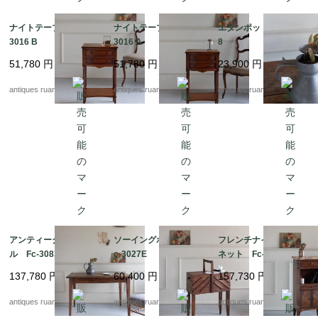
ナイトテーブル B Fc-
ナイトテーブル A Fc-
エタンポット Fc-303
3016 B
3016 A
8
51,780
円
51,780
円
23,900
円
antiques ruan
antiques ruan
antiques ruan
アンティークテーブ
ソーイングボックス F
フレンチナイトキャビ
ル Fc-3083
c-3027E
ネット Fc-3017
137,780
円
60,400
円
157,730
円
antiques ruan
antiques ruan
antiques ruan