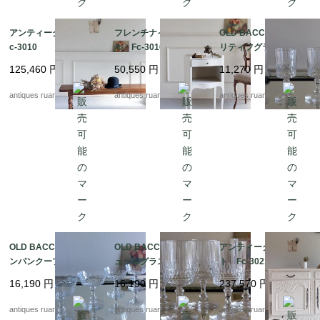
アンティークベンチ F
フレンチナイトテーブ
OLD BACCARAT アペ
c-3010
ル Fc-3016
リティフグラス Fc-3
050G
125,460
円
50,550
円
11,270
円
antiques ruan
antiques ruan
antiques ruan
OLD BACCARAT シャ
OLD BACCARAT リキ
アンティークチェス
ンパンクープ Fc-305
ュールグラス Fc-305
ト Fc-3021A
0F
0E
16,190
円
16,190
円
237,570
円
antiques ruan
antiques ruan
antiques ruan