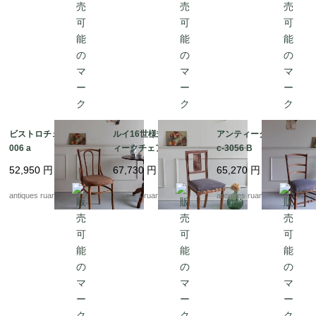
ビストロチェア Fc-3
ルイ16世様式 アンテ
アンティークチェア F
006 a
ィークチェア Fc-308
c-3056 B
2
52,950
円
67,730
円
65,270
円
antiques ruan
antiques ruan
antiques ruan