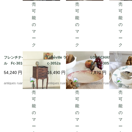
フレンチナイトテーブ
Lunéville ラヴィエ F
LONGCHAMP スープ
ル Fc-3016A
c-3052a
皿 Fc-3053
54,240
円
16,490
円
7,870
円
antiques ruan
antiques ruan
antiques ruan