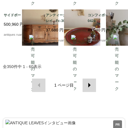
サイドボード Fc3022
アンティークメタルト
コンフィポット Fc-3
レイ Fc-3037
042a
500,960
円
37,680
円
49,040
円
antiques ruan
antiques ruan
antiques ruan
全
350
件中
1 - 60
表示
1
ページ目
PR