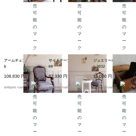
アームチェア Fc1005
サイドテーブル Fc30
ジュエリーボックス F
b
69
c-3032
108,830
円
82,330
円
15,000
円
antiques ruan
antiques ruan
antiques ruan