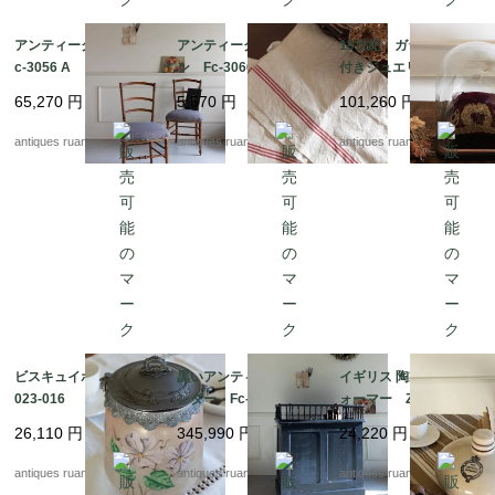
アンティークチェア F
アンティークトーショ
19世紀 ガラスドーム
c-3056 A
ン Fc-3066
付きジュエリークッシ
ョン Fc-3047A
65,270
円
5,570
円
101,260
円
antiques ruan
antiques ruan
antiques ruan
ビスキュイポット Fe
黒いアンティークカウ
イギリス 陶製フットウ
023-016
ンター Fc-3020
ォーマー ZA10103
26,110
円
345,990
円
24,220
円
antiques ruan
antiques ruan
antiques ruan