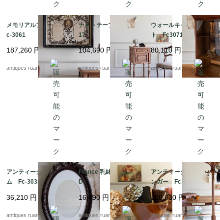
メモリアルフレーム F
ナイトテーブル Fc30
ウォールキャビネッ
c-3061
17
ト Fc3071
187,260
円
104,690
円
80,110
円
antiques ruan
antiques ruan
antiques ruan
アンティークフレー
France 乳鉢 Fc-3042
アンティークコートハ
ム Fc-3031a
D
ンガー Fc3030A
36,210
円
16,490
円
108,630
円
antiques ruan
antiques ruan
antiques ruan