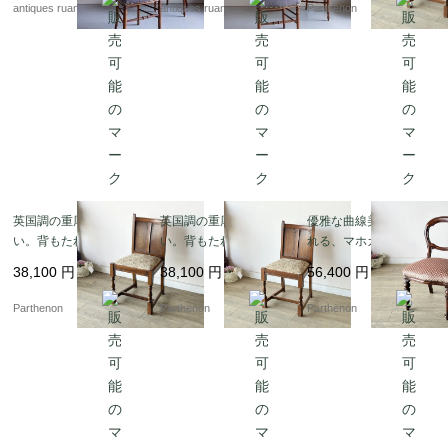
antiques ruan
antiques ruan
Parthenon
英国調の重厚な佇ま
英国調の重厚な佇ま
優雅な曲線美に魅了さ
い。背もたれの彫刻が
い。背もたれの彫刻が
れる、マホガニーアン
美しいオーク材ダイニ
美しいオーク材ダイニ
ティークバルーンチェ
38,100
円
38,100
円
56,400
円
ングチェア【2229】
ングチェア【2228】
ア 張替え済み【c347-
2】
Parthenon
Parthenon
Parthenon