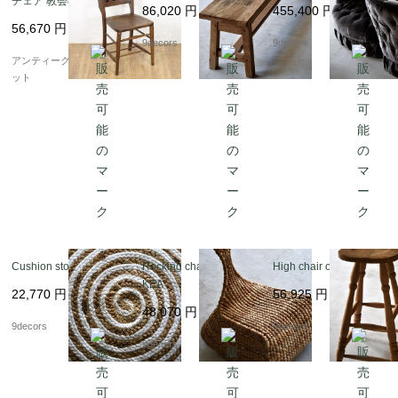
チェア 教会の椅子 カフ
86,020
円
455,400
円
ェチェア シンプル ミニ
56,670
円
マル ナチュラル 素朴
9decors
9decors
アンティーク ヴィンテ
アンティークブルーパロ
ージ 木の温もり A
ット
Cushion stool
Rocking chair vintage I
High chair oak
KEA
22,770
円
56,925
円
48,070
円
9decors
9decors
9decors