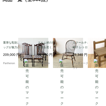
重厚な彫刻とボビンレ
エルム材の美しい木目
スクールチェア 学校の
ッグが魅力のオーク製
が目を惹く、温かみあ
椅子 レトロ家具 教室
ダイニングチェア4脚セ
る空間を演出するヴィ
ヴィンテージ アンティ
209,000
円
51,000
円
28,340
円
ット。張り替え済みで
ンテージ調の木製ウィ
ーク 日本製 子供 かわ
快適な座り心地。【c3
ンザーチェア【c349】
いい 小ぶり
Parthenon
Parthenon
アンティークブルーパロ
25】
ット