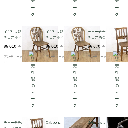
イギリス製 ウィンザー
イギリス製 ウィンザー
チャーチチェア ウッド
チェア ホイールバック
チェア ホイールバック
チェア 教会の椅子 カフ
チェア ウッドチェア ナ
チェア ウッドチェア ナ
ェチェア シンプル ミニ
85,010
円
85,010
円
56,670
円
チュラル 素朴 アンティ
チュラル 素朴 アンティ
マル ナチュラル 素朴
ーク 木の温もり C
ーク 木の温もり B
アンティーク ヴィンテ
アンティークブルーパロ
アンティークブルーパロ
アンティークブルーパロ
ージ 木の温もり B
ット
ット
ット
チャーチチェア ウッド
Oak bench
Sofa Tete-a-Tete