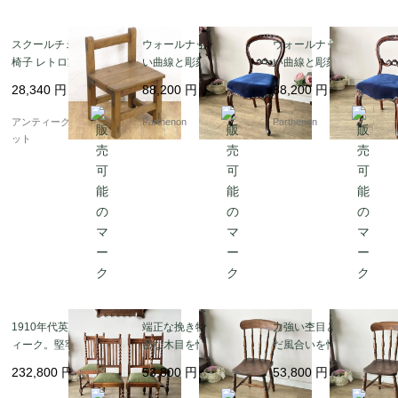
スクールチェア 学校の
ウォールナットの美し
ウォールナットの美し
椅子 レトロ家具 教室
い曲線と彫刻が目を惹
い曲線と彫刻が目を惹
ヴィンテージ アンティ
く、空間を優雅に彩る
く、空間を優雅に彩る
28,340
円
88,200
円
88,200
円
ーク 日本製 子供 かわ
気品あるバルーンチェ
気品あるバルーンチェ
いい 小ぶり
ア【c237-2】
ア【c237-1】
アンティークブルーパロ
Parthenon
Parthenon
ット
1910年代英国製アンテ
端正な挽き物細工と緻
力強い杢目と時を刻ん
ィーク。堅牢なオーク
密な木目を愉しむ、ク
だ風合いを愉しむ、ク
無垢材のツイストダイ
ラシカルな椅子。深み
ラシカルなダイニング
232,800
円
53,800
円
53,800
円
ニングチェア4脚セット
のある重厚な色艶が空
チェア。美しい挽き物
【c326】
間を引き締める、木製
加工の背もたれが目を