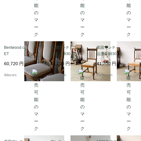
Bentwood chair THON
英国アンティークの気
英国アンティークの気
ET
品漂う1930年代オーク
品漂う1930年代オーク
材ツイストレッグ・ダ
材ツイストレッグ・ダ
60,720
円
41,700
円
41,700
円
イニングチェア【c322-
イニングチェア【c322-
3】
2】
9decors
Parthenon
Parthenon