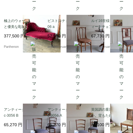
極上のウォールナット
ビストロチェア Fc-30
ルイ16世様式 アンテ
と優美な彫刻の芸術。1
06 a
ィークチェア Fc-308
9世紀末の風格を纏うア
2
377,500
円
52,950
円
67,730
円
ンティーク・シェーズ
ロング（ソファ）【c3
Parthenon
antiques ruan
antiques ruan
34】
アンティークチェア F
アンティークチェア F
英国調の重厚な佇ま
c-3056 B
c-3056 A
い。背もたれの彫刻が
美しいオーク材ダイニ
65,270
円
65,270
円
38,100
円
ングチェア【2230】