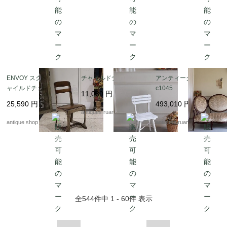
ENVOY スクール チ
チャイルドチェア
アンティークソファ F
ャイルドチェア NO.1
c1045
11,080
円
3
25,590
円
493,010
円
antiques ruan
antique shop at's
antiques ruan
全
544
件中
1 - 60
件 表示