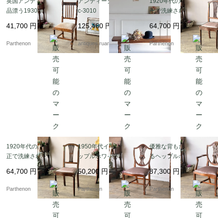
英国アンティークの気
アンティークベンチ F
1920年代の英国製、端
品漂う1930年代オーク
c-3010
正で洗練された空気感
材ツイストレッグ・ダ
を纏ったサロンチェア
41,700
円
125,460
円
64,700
円
イニングチェア【c322-
【7100】
1】
Parthenon
antiques ruan
Parthenon
1920年代の英国製、端
1950年代イギリス製 ヘ
優雅な背もたれが映え
正で洗練された空気感
ップルホワイト様式 の
るヘップルホワイトス
を纏ったサロンチェア
アンティークチェア【c
タイルのアームチェア
64,700
円
50,200
円
87,300
円
【7099】
299-2】
【c299-3】
Parthenon
Parthenon
Parthenon