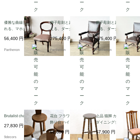
優雅な曲線美に魅了さ
獅子彫刻と真鍮鋲が映
獅子彫刻と真鍮鋲が映
れる、マホガニーアン
える、ダークブラウン
える、ダークブラウン
ティークバルーンチェ
本革張りの重厚なクラ
本革張りの重厚なクラ
56,400
円
275,400
円
275,400
円
ア 張替え済み【c347-
シックアームチェア【d
シックアームチェア【d
1】
s23-7】
s23-8】
Parthenon
Parthenon
Parthenon
Brutalist chair
花台 フラワースタンド
上品 猫脚 カブリオール
飾り台 ハイスツール お
ダイニングチェア ピン
27,830
円
しゃれ アンティーク ヴ
ク 桃色 シンプル 書斎
61,600
円
57,900
円
ィンテージ 木の温もり
食卓 イギリス製 アンテ
9decors