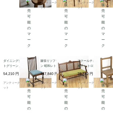
ィーク
アンティークブルーパロ
アンティークブルーパロ
ット
ット
ダイニングチェア ミン
籐張りソファ 大正ロマ
スクールチェア 学校の
トグリーン 上品 彫刻入
ン 昭和レトロ アンティ
椅子 レトロ家具 教室
り シンプル 書斎 食卓
ーク 骨董 洋館風
ヴィンテージ アンティ
54,210
円
147,840
円
28,340
円
イギリス製 アンティー
ーク 日本製 子供 かわ
ク
いい 小ぶり サービス品
アンティークブルーパロ
アンティークブルーパロ
アンティークブルーパロ
ット
ット
ット