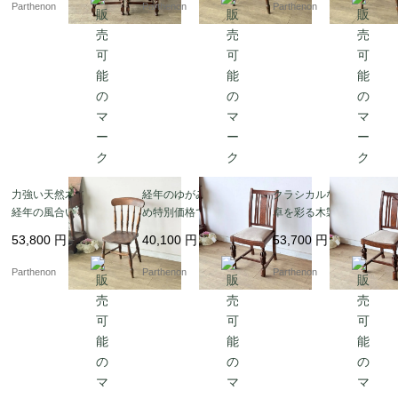
Parthenon
Parthenon
Parthenon
キッチンチェア【c313-
惹く、木製カントリー
3】
チェア【c313-2】
力強い天然木の木目と
経年のゆがみがあるた
クラシカルな書斎や食
経年の風合いを愉しむ
め特別価格でのご案
卓を彩る木製椅子。優
クラシカルな椅子。美
内。バルボスレッグが
美なバルボスレッグが
53,800
円
40,100
円
53,700
円
しい旋盤加工のスポン
映えるオーク材ダイニ
目を引くオーク材ダイ
ドルが映える木製キッ
ングチェア【ds57-2】
ニングチェア【ds57-
Parthenon
Parthenon
Parthenon
チンチェア【c313-1】
1】