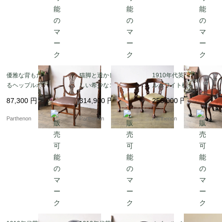
優雅な背もたれが映え
猫脚と透かし彫りが美
1910年代英国製 ヘップ
るヘップルホワイトス
しい希少なコンバーセ
ルホワイト様式 マホガ
タイルのアームチェア
ーションチェア【c23
ニーチェア4脚セット
87,300
円
314,900
円
256,000
円
【c299-4】
9】
【c323-1】
Parthenon
Parthenon
Parthenon