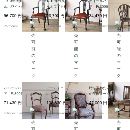
1910年代英国製 ヘップ
1910年代英国製 ヘップ
ホイールバックチェ
ルホワイト様式 マホガ
ルホワイト様式 マホガ
ア Fc3006B
ニーアームチェア【c3
ニーアームチェア【c3
96,700
円
96,700
円
34,470
円
23-5】
23-6】
Parthenon
Parthenon
antiques ruan
バルーンバックチェ
アームチェア Fc1005
時を重ねた木肌が魅力
ア Fc3007A
b
の英国オークダイニン
グチェア【ds57-1】
71,430
円
108,830
円
47,000
円
antiques ruan
antiques ruan
Parthenon