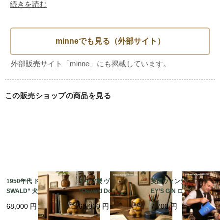
・接続部：外径 約20mm ネジ式（1/2インチ相当）

続きを読む
・コンディション：動作未確認。ヴィンテージ品のため傷、
錆、くすみあり。ディスプレイや装飾向け。

・英国アンティークらしいクラシックデザイン

・本物の真鍮製で、重厚な質感

・実用・装飾・撮影小物など多用途に活用可能

この販売ショップの商品を見る
・セラミック製「COLD」表記が時代背景を物語る

・インテリアや店舗什器としても人気のアイテム

19世紀後半から20世紀初頭のヨーロッパやアメリカでは、水
道蛇口に真鍮を使うのが一般的でした。屋外の簡易配管や工
業用水道では、短命で良い場合に鉄や亜鉛メッキ鋼が使われ
たこともありますが、蛇口本体にはあまり見られません。真
1950年代 ドイツ製 “O
ドイツ製 ヴィンテージ
英国ヴィンテージ GILB
SWALD” 犬型アイクロ
“Oswald Dog Clock”
EY’S GIN ロゴ入り陶器
鍮（ブラス）が主流だった理由は、水に触れても錆びにく
ック 木製 目玉時計｜ヴ
犬型目玉時計｜1920〜
ピッチャー（ブルー）
く、内部の劣化が少ない、鋳造や切削がしやすく、複雑な形
68,000
円
68,000
円
7,700
円
ィンテージ機械式置時
1940年代 アンティーク
｜アンティーク水差