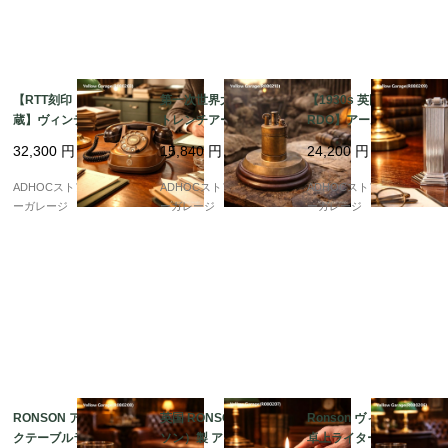
【RTT刻印・ベル内
第一次世界大戦期 英国
【1930s 英国製 McMU
蔵】ヴィンテージ携帯
トレンチアートとされ
RDO】アール・デコ 建
型ダイヤル式電話機（1
る真鍮製テーブルライ
築的フォルムのアンテ
32,300
円
15,840
円
24,200
円
950年代・ベルギー
ター ? 重厚な存在感を
ィーク・テーブルライ
製）
放つ希少作
ター
ADHOCストア・イエロ
ADHOCストア・イエロ
ADHOCストア・イエロ
ーガレージ
ーガレージ
ーガレージ
RONSON アンティー
英国 RONSON（ロン
Ronson ヴィンテージ
クテーブルライター｜
ソン）製 アンティーク
卓上ライター｜英国製