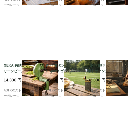
?
ーガレージ
ーガレージ
ーガレージ
GEKA 鋳鉄製 手廻しグ
Dunhill ダンヒル Uniqu
【RTT刻印・ベル内
リーンビーンカッター
e Sports ヴィンテージ
蔵】ヴィンテージ携帯
? 重厚な工業美を宿す
ライター 英国製
型ダイヤル式電話機（1
14,300
円
38,000
円
32,300
円
アンティーク・キッチ
950年代・ベルギー
ンツール ?
製）
ADHOCストア・イエロ
ADHOCストア・イエロ
ADHOCストア・イエロ
ーガレージ
ーガレージ
ーガレージ