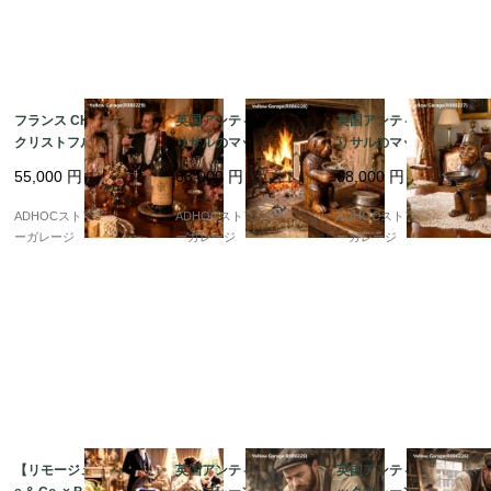
フランス CHRISTOFLE
英国アンティーク 木彫
英国アンティーク 木彫
クリストフル 銀製ワイ
りサルのマッチホルダ
りサルのマッチホルダ
ンボトルコースター “P
ー＆灰皿付きオブジェ
ー＆灰皿付きオブジェ
55,000
円
68,000
円
68,000
円
ATRICE”刻印
ADHOCストア・イエロ
ADHOCストア・イエロ
ADHOCストア・イエロ
ーガレージ
ーガレージ
ーガレージ
【リモージュ Deliniere
英国アンティーク コフ
英国アンティーク ジャ