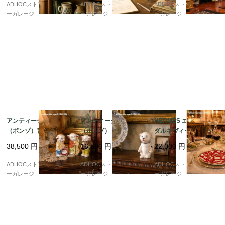
状にも対応可能、磨けば光沢があり、高級感がある。真鍮に
計 高さ11cm
置時計 高さ11cm
し・フラワーベース
ADHOCストア・イエロ
ADHOCストア・イエロ
ADHOCストア・イエロ
は抗菌性があり、衛生面でも優れている・・などがあげられ
ーガレージ
ーガレージ
ーガレージ
ます。※AIによる調査を参考にしています。

アンティーク BONZO
アンティーク「BONZO
HERMÈS エルメス “ガ
（ボンゾ）音楽隊フィ
（ボンゾ）」フレンチ
ダルキヴィール” デザ
ギュア3体セット 日本
ブルドッグ陶器フィギ
ートプレート 21cm 赤
38,500
円
16,500
円
22,000
円
製 ビスク陶器 1930年
ュア（1920年代・ドイ
幾何学模様
代ヴィンテージ
ツ製）
ADHOCストア・イエロ
ADHOCストア・イエロ
ADHOCストア・イエロ
ーガレージ
ーガレージ
ーガレージ