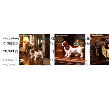
ヴィンテージ ブルドッ
BESWICK製 コーイケ
星刻印の真鍮製アンテ
グ 陶器製フィギュリン
ルホンディエ 陶器フィ
ィーク錠＆鍵セット（4
｜イギリス風クラシッ
ギュリン（イングラン
cm）– 守りと願いを閉
20,900
円
11,000
円
18,900
円
ク装飾
ド製・10cm）
じ込めた小さな物語
ADHOCストア・イエロ
ADHOCストア・イエロ
ADHOCストア・イエロ
ーガレージ
ーガレージ
ーガレージ