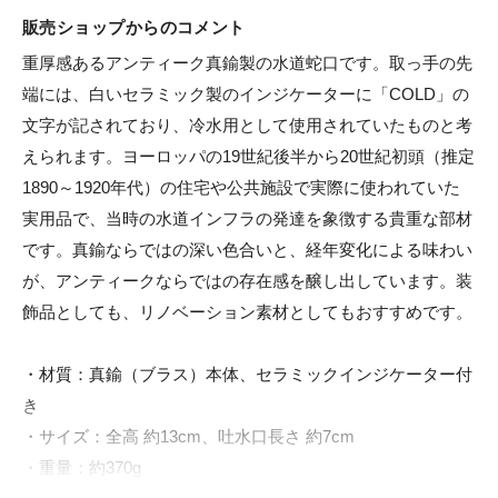
販売ショップからのコメント
重厚感あるアンティーク真鍮製の水道蛇口です。取っ手の先
端には、白いセラミック製のインジケーターに「COLD」の
文字が記されており、冷水用として使用されていたものと考
えられます。ヨーロッパの19世紀後半から20世紀初頭（推定
1890～1920年代）の住宅や公共施設で実際に使われていた
実用品で、当時の水道インフラの発達を象徴する貴重な部材
です。真鍮ならではの深い色合いと、経年変化による味わい
が、アンティークならではの存在感を醸し出しています。装
飾品としても、リノベーション素材としてもおすすめです。

・材質：真鍮（ブラス）本体、セラミックインジケーター付
き

・サイズ：全高 約13cm、吐水口長さ 約7cm

・重量：約370g
