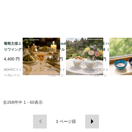
葡萄文様エッチング入
Royal Doulton（ロイ
トルコ製 ハンドメイド
りワイングラス（高さ1
ヤル・ドルトン）“AR
陶器 小鉢（ブルー＆ネ
4cm／ヴィンテージ
CADIA（アルカディ
イビー 2点セット）
4,400
円
8,800
円
5,600
円
風）
ア）” ティーカップ ペ
ア
ADHOCストア・イエロ
ADHOCストア・イエロ
ADHOCストア・イエロ
ーガレージ
ーガレージ
ーガレージ
全
268
件中
1 - 60
表示
1
ページ目