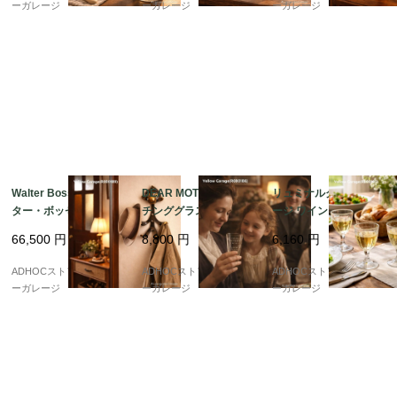
ーガレージ
ーガレージ
ーガレージ
Walter Bosse（ウォル
DEAR MOTHER エッ
リュミナルク ヴィンテ
ター・ボッセ） 猿モチ
チンググラス — “LIZZI
ージ ワイングラス 6客
ーフ 真鍮製ウォールフ
E”の名を刻んだ、静か
セット — フランスのガ
66,500
円
8,800
円
6,160
円
ック／コートハンガー
な想いのヴィンテージ
ラス美が息づく、コン
— ユーモアと機能美が
—
パクトな名作 —
ADHOCストア・イエロ
ADHOCストア・イエロ
ADHOCストア・イエロ
融合したミッドセンチ
ーガレージ
ーガレージ
ーガレージ
ュリーヴィンテージ —