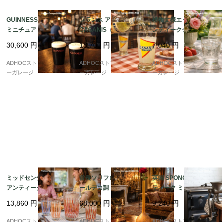
GUINNESS（ギネス）
フランス アンティーク
植物文様エッチング ア
ミニチュア・パイント
CASANIS（カサニス）
ンティークグラス（高
グラス 塩コショウ入れ
パスティス トールグラ
さ10cm）
30,600
円
18,700
円
7,040
円
2個セット｜アンティー
ス 5客セット ? 鮮やか
ク
な黄×赤トライアングル
ADHOCストア・イエロ
ADHOCストア・イエロ
ADHOCストア・イエロ
デザイン ?
ーガレージ
ーガレージ
ーガレージ
ミッドセンチュリー・
首長ソリフロール型 ア
英国 SPONG社製 アン
アンティークガラス ピ
ールデコ調 アンティー
ティーク ミートグライ
ッチャー＆グラス3客セ
クガラス花瓶
ンダー No.90 鋳鉄製 手
13,860
円
68,000
円
9,240
円
ット ? カラーパターン
廻し式 クランプ固定タ
が美しい手仕事の逸品
イプ（LONDON刻印）
ADHOCストア・イエロ
ADHOCストア・イエロ
ADHOCストア・イエロ