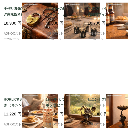
手作り真鍮アンティー
シルバーの袴をまとう
DUCKY（ダッキー）
ク南京錠＆鍵セット
アンティークグラス 4
真鍮製ヴィンテージ・
（4.5cm）– 時代を感
客セット（高さ8cm）
ボトルオープナー｜KI
18,900
円
40,000
円
18,700
円
じる重厚な鍵
RBY, BEARD & Co. パ
リ
ADHOCストア・イエロ
ADHOCストア・イエロ
ADHOCストア・イエロ
ーガレージ
ーガレージ
ーガレージ
HORLICKS マドラー付
1960年代 ウォルター・
ビエンナブロンズ ゾウ
き ミキシンググラス ?
ボッセ ビエンナブロン
モチーフ トレイ付き置
英国で生まれた、栄養
ズ ノーム（園芸用具欠
物 — 鼻で支えるトレイ
11,220
円
19,800
円
120,000
円
ドリンクのための実用
品） ? ミニマル造形が
が愛らしい、ウィーン
ガラス ?
際立つオリジナル真鍮
工芸のユーモラスな小
ADHOCストア・イエロ
ADHOCストア・イエロ
ADHOCストア・イエロ
フィギュア ?
品 —