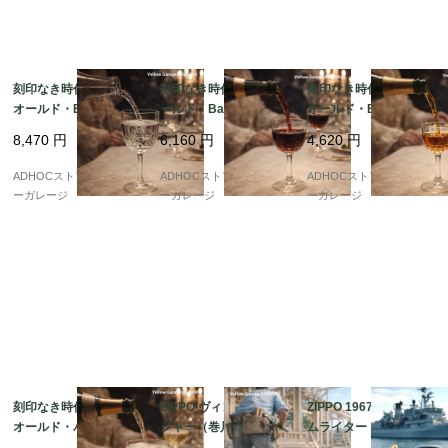
刻印なき時代の威厳 ?
刻印なき時代の美 ? オ
刻印なき時代の逸品 ?
オールド・Baccarat
ールド・Baccarat ワ
オールド・Baccarat
ウォーターグラス（19
イングラス（1936年以
シェリー酒グラス（19
8,470
円
6,160
円
4,620
円
36年以前）
前）
36年以前）
ADHOCストア・イエロ
ADHOCストア・イエロ
ADHOCストア・イエロ
ーガレージ
ーガレージ
ーガレージ
刻印なき時代の輝き ?
ZIPPO ヴィンテージ メ
ZIPPO 1967年製 スリ
オールド・バカラ シャ
ジャー（巻尺）｜McCl
ムライター｜USS BAI
ンパングラス（1936年
oskey Varnish Co. ノ
NBRIDGE 原子力フリ