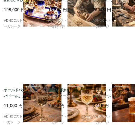
s & Co. × Bernardau
ィンプレーン（棺型か
ックプレーン 430mm
d】コバルトブルー金彩
んな）210mm WARR
木製ボディ グリップ付
198,000
円
16,500
円
26,400
円
フルティーセット（ト
ANTED CAST STEEL
WARRANTED CAST S
レイ付）19世紀末 アン
刃付 木製大工道具 19
TEEL刃 19世紀ヴィン
ADHOCストア・イエロ
ADHOCストア・イエロ
ADHOCストア・イエロ
ティーク
世紀ヴィンテージ
テージ木工工具
ーガレージ
ーガレージ
ーガレージ
オールドバカラ「ポン
繊細な輝きを楽しむ ?
フランス〈Champigne
パドール」アシッドエ
アンティーク クリスタ
ulles〉アンティーク・
ッチング ウォーターグ
ルカット ワイングラス
ビアグラス 25cl（2客
11,000
円
9,900
円
8,415
円
ラス ? 優美な花文様が
（高さ13cm）
セット）
浮かび上がる、18cm
ADHOCストア・イエロ
ADHOCストア・イエロ
ADHOCストア・イエロ
アンティークグラス ?
ーガレージ
ーガレージ
ーガレージ