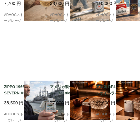
7,700
円
38,000
円
110,000
円
以前）
ベルティ・デッドスト
ゲート記念・デッドス
ック完品
トック完品
ADHOCストア・イエロ
ADHOCストア・イエロ
ADHOCストア・イエロ
ーガレージ
ーガレージ
ーガレージ
ZIPPO 1966年製 U.S.S.
アメリカ製ヴィンテー
英国製 P.P.LD ビンテー
SEVERN AO-61 記念
ジ「Beattie Jet Lighte
ジオイルライター（ス
ライター? 冷戦期アメ
r」パイプ用オイルライ
ターリングシルバー
38,500
円
27,000
円
12,000
円
リカ海軍を刻んだ一本
ター（特許モデル）
製）
?
ADHOCストア・イエロ
ADHOCストア・イエロ
ADHOCストア・イエロ
ーガレージ
ーガレージ
ーガレージ