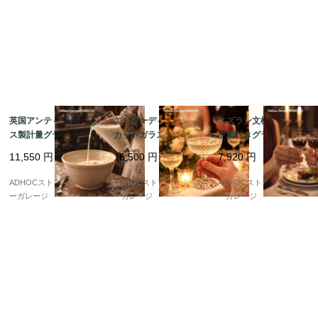
英国アンティーク ガラ
エドワーディアン様式
スズラン文様 エッチン
ス製計量グラス（約10
カットガラス シャンパ
グ脚付きグラス 2客セ
オンス） ? 注ぎ口付き
ンクープ（アンティー
ット｜アンティーク／
11,550
円
16,500
円
7,920
円
円錐形・台座付き ?
ク／1点）
ヴィンテージ
ADHOCストア・イエロ
ADHOCストア・イエロ
ADHOCストア・イエロ
ーガレージ
ーガレージ
ーガレージ