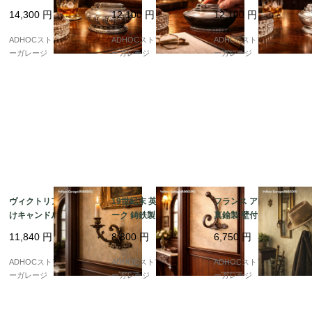
クラウン・トレードマ
卓上ライター ? MADE I
11cm｜アールデコ調オ
14,300
円
12,100
円
12,100
円
ーク刻印｜装飾的ラウ
N ENGLAND／クラブ
ーバル型シルバーボデ
ンドフォルム｜米国製
ハウス・スタイル ?
ィ
ADHOCストア・イエロ
ADHOCストア・イエロ
ADHOCストア・イエロ
ーガレージ
ーガレージ
ーガレージ
ヴィクトリアン調 壁付
19世紀末 英仏アンティ
フランス アンティーク
けキャンドルスタンド
ーク 鋳鉄製ウォールフ
真鍮製 壁付けフック B
｜鋳鉄製・回転アーム
ック（帽子＆コート
REVETE刻印 球体装飾
11,840
円
8,800
円
6,750
円
式（20cm）
用）
帽子・ガウン用（約23
cm）
ADHOCストア・イエロ
ADHOCストア・イエロ
ADHOCストア・イエロ
ーガレージ
ーガレージ
ーガレージ