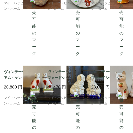
ス発送（到着まで1-2週
イギリス発送（到着ま
ジ｜イギリス発送（到
マイ・ハッピー・ロンド
マイ・ハッピー・ロンド
マイ・ハッピー・ロンド
間）
で1-2週間）
着まで1-2週間）
ン・ホーム
ン・ホーム
ン・ホーム
ヴィンテージ、ウィリ
ヴィンテージ、スタッ
ヴィンテージ・スタッ
アム・ケント社製、ス
フォードシャープード
フォードシャー風キャ
タッフォードシャーキ
ル親子のペア｜イギリ
ットペア | フルーツモ
26,880
円
40,470
円
23,040
円
ャットのペア｜赤茶模
ス発送（到着まで1-2週
チーフ｜イギリス発送
様＆グリーンクッショ
間）
（到着まで1-2週間）
マイ・ハッピー・ロンド
マイ・ハッピー・ロンド
マイ・ハッピー・ロンド
ン（1940〜50年代頃）
ン・ホーム
ン・ホーム
ン・ホーム
｜イギリス発送（到着
まで1-2週間）