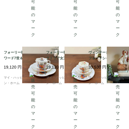
フォーリー社製 エド
フォーリー社製、ヴィ
ヴィンテージ、スタッ
ワード7世＆アレクサン
クトリア女王即位60周
フォードシャードッグ
ドラ王妃 戴冠記念 ティ
年記念ティーカップ＆
風スパニエルと樽、フ
19,120
円
19,120
円
33,530
円
ーカップ・トリオ（19
ソーサー、およびプレ
ラットバックの置き物
02年）｜フルーテッド
ート（1897年）｜フル
｜イギリス発送（到着
マイ・ハッピー・ロンド
マイ・ハッピー・ロンド
マイ・ハッピー・ロンド
＆スカラップの英国ア
ーテッド＆スカラップ
まで1-2週間）
ン・ホーム
ン・ホーム
ン・ホーム
ンティーク｜イギリス
の英国アンティーク｜
発送（到着まで1-2週
イギリス発送（到着ま
間）
で1-2週間）