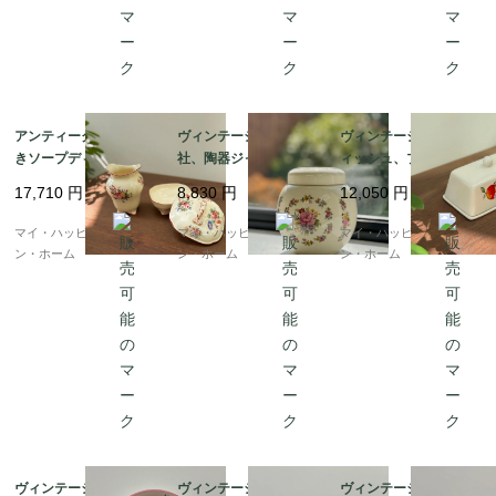
アンティーク、フタ付
ヴィンテージ サドラー
ヴィンテージ バターデ
きソープディッシュ＆
社、陶器ジャー（蓋付
ィッシュ、プライス・
歯ブラシスタンドのセ
きジャー）｜花柄
アンド・ケンジントン
17,710
円
8,830
円
12,050
円
ット｜コールポート社
社｜カントリーフルー
ツ柄
マイ・ハッピー・ロンド
マイ・ハッピー・ロンド
マイ・ハッピー・ロンド
ン・ホーム
ン・ホーム
ン・ホーム
ヴィンテージ深皿｜KG
ヴィンテージのプラン
ヴィンテージ横長のプ