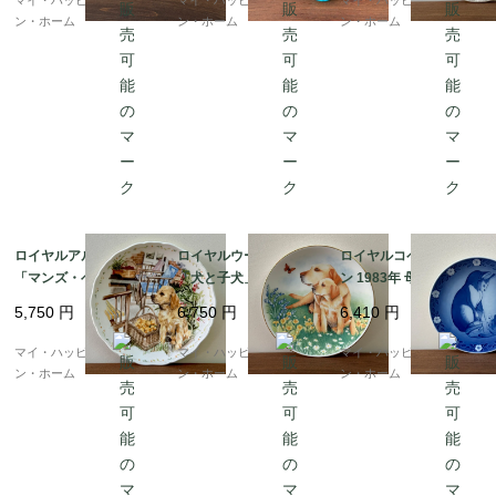
リス発送（到着まで1-2
（到着まで1-2週間）
ン・ホーム
ン・ホーム
ン・ホーム
週間）
ロイヤルアルバート
ロイヤルウースター
ロイヤルコペンハーゲ
「マンズ・ベスト・フ
「犬と子犬」ラブラド
ン 1983年 母の日の絵
レンド」コレクション
ールの絵皿｜ルース・
皿｜母猫と子猫｜イギ
5,750
円
6,750
円
6,410
円
｜ゴールデン・ラブラ
ボーデンによるデザイ
リス発送（到着まで1-2
ドールの絵皿、1989年
ン、1990年｜イギリス
週間）
マイ・ハッピー・ロンド
マイ・ハッピー・ロンド
マイ・ハッピー・ロンド
｜イギリス発送（到着
発送（到着まで1-2週
ン・ホーム
ン・ホーム
ン・ホーム
まで1-2週間）
間）