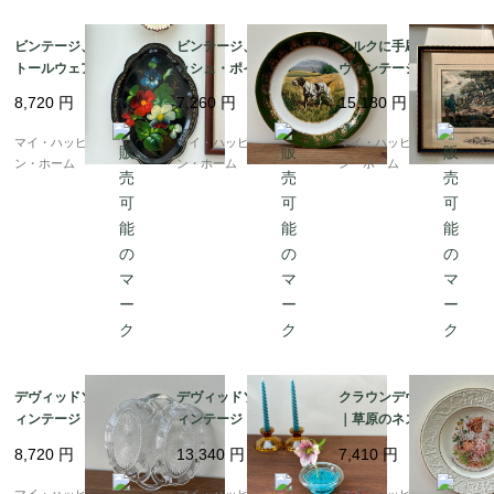
ビンテージ、ロシア製
ビンテージ、イングリ
シルクに手刷りされた
トールウェアの花柄ト
ッシュ・ポインター柄
ヴィンテージ・プリン
レイ｜ブラック（フッ
の絵皿、ライトウッド
ト「キジの鷹狩り」19
8,720
円
7,260
円
15,180
円
ク付き）｜イギリス発
＆サン社製｜イギリス
57年、サミュエル・ハ
送（到着まで1-2週間）
発送（到着まで1-2週
ウィット作｜イギリス
マイ・ハッピー・ロンド
マイ・ハッピー・ロンド
マイ・ハッピー・ロンド
間）
発送（到着まで1-2週
ン・ホーム
ン・ホーム
ン・ホーム
間）
デヴィッドソン社製ヴ
デヴィッドソン社製ヴ
クラウンデヴォン 絵皿
ィンテージ・プレスド
ィンテージ・プレスド
｜草原のネズミ 1970年
ガラス、ダブルのサー
ガラスの花器｜花留め
代｜イギリス発送（到
8,720
円
13,340
円
7,410
円
ビングディッシュ | ラ
付き（ブルー）c.1931
着まで1-2週間）
イオンロゴ入り｜イギ
年頃｜イギリス発送
マイ・ハッピー・ロンド
マイ・ハッピー・ロンド
マイ・ハッピー・ロンド