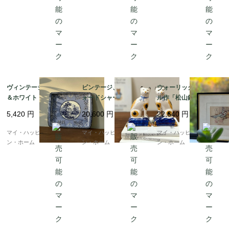
ヴィンテージ、ブルー
ビンテージ、スタッフ
ウォーリック・ゴーブ
＆ホワイト シノワズリ
ォードシャーキャット
ル作「松山鏡（191
柄ブリキのトレー｜小
のペア｜アンバー＆ブ
0）」額装イラスト｜限
5,420
円
20,600
円
22,640
円
さいサイズ｜イギリス
ラックの模様｜イギリ
定販売・C.1995年｜イ
発送（到着まで1-2週
ス発送（到着まで1-2週
ギリス発送（到着まで1
マイ・ハッピー・ロンド
マイ・ハッピー・ロンド
マイ・ハッピー・ロンド
間）
間）
-2週間）
ン・ホーム
ン・ホーム
ン・ホーム