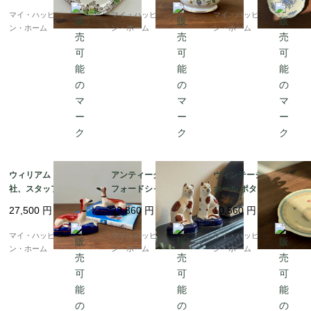
16,000円を超える場合、日本の税関規定によりお受け取り時
頃 スキッパーズ販促品
イナ
マイ・ハッピー・ロンド
マイ・ハッピー・ロンド
マイ・ハッピー・ロンド
に消費税等が発生することがあります。税額はご購入金額の
ン・ホーム
ン・ホーム
ン・ホーム
約6%が目安です。（例：20,000円のご注文で約1,200円程
度）

ウィリアム・ケント
アンティーク、スタッ
ヴィンテージ、ニュー
社、スタッフォードシ
フォードシャーキャッ
ホール ポタリー ブレッ
ャー グレイハウンドの
トのペア｜レアな型
ド＆バタープレート／
27,500
円
33,360
円
10,560
円
クイルホルダー（羽ペ
ケーキプレート（パタ
ン立て）ペア｜1940〜
ーンNo.1264）｜1930
マイ・ハッピー・ロンド
マイ・ハッピー・ロンド
マイ・ハッピー・ロンド
50年代頃
年代頃
ン・ホーム
ン・ホーム
ン・ホーム