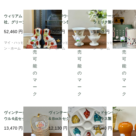
ウィリアム・ケント
ウェッジウッド、小さ
ヴィンテージ、BHS セ
社、グリーンの花かご
めのアーン型花瓶 2点
ラミック製キッチンポ
をくわえたスタッフォ
セット｜ボーンチャイ
ット「ボナペティ」｜
52,460
円
9,050
円
9,050
円
ードシャー・ドッグの
ナ｜イギリス製｜イギ
レトロなキッチンウェ
ペア｜1940〜50年代頃
リス発送（到着まで1-2
ア｜イギリス発送（到
マイ・ハッピー・ロンド
マイ・ハッピー・ロンド
マイ・ハッピー・ロンド
｜イギリス発送（到着
週間）
着まで1-2週間）
ン・ホーム
ン・ホーム
ン・ホーム
まで1-2週間）
ヴィンテージ ガラスボ
ヴィンテージ Villeroy
ミッドセンチュリー 吹
ウル 6点セット｜りん
& Boch セクションプ
きガラス製 アンバーガ
ご型 × 花柄 × 金彩（19
レート｜1970年代 マリ
ラスシェード（2点セッ
13,470
円
12,130
円
21,040
円
60〜70年代）｜イギリ
ンモチーフデザイン｜
ト）｜スカラップエッ