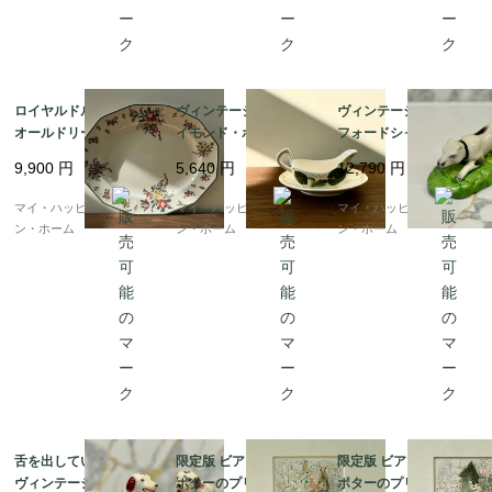
ロイヤルドルトン社、
ヴィンテージ トニ・レ
ヴィンテージ、スタッ
オールドリーズ・スプ
イモンド・ポタリー ソ
フォードシャードッグ
レイズ、12角形のサー
ースボート＆ソーサー
｜ヴィクトリア時代ス
9,900
円
5,640
円
12,790
円
ビングディッシュ（大
セット、1970年代｜イ
タイル｜イギリス発送
皿） c.1932年頃｜イギ
ギリス発送（到着まで1
（到着まで1-2週間）
マイ・ハッピー・ロンド
マイ・ハッピー・ロンド
マイ・ハッピー・ロンド
リス発送（到着まで1-2
-2週間）
ン・ホーム
ン・ホーム
ン・ホーム
週間）
舌を出しているレアな
限定版 ビアトリクス・
限定版 ビアトリクス・
ヴィンテージ・スタッ
ポターのプリント：
ポターのプリント：