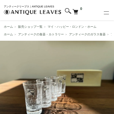
アンティークリーブス｜ANTIQUE LEAVES
0
ホーム
＞
販売ショップ一覧
＞
マイ・ハッピー・ロンドン・ホーム
ホーム
＞
アンティークの食器・カトラリー
＞
アンティークのガラス食器
＞
ア