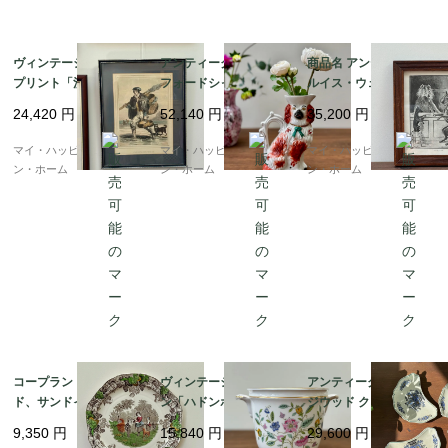
使えるデザイン。

カジュアルにもフォーマルにも合わせやすい、ヴィンテージ
×モダンの融合。

ヴィンテージ、額入り
アンティーク、スタッ
商品名 アンティーク、
プリント「漁師と犬、
フォードシャードッグ
ルイス・ウェイン 額装
オリジナルボックス入りで、贈り物にも最適です。

モンサンミシェル・フ
ジャグ（ピッチャー）
プリント “Trying It O
24,420
円
52,140
円
35,200
円
ランス」｜20世紀中頃
｜1850年代頃
n”｜エドワーディアン
サイズ：

期頃（1900年前後）
マイ・ハッピー・ロンド
マイ・ハッピー・ロンド
マイ・ハッピー・ロンド
各グラス

ン・ホーム
ン・ホーム
ン・ホーム
直径：約4.5cm

高さ：約7.5cm

状態：

非常に良好なヴィンテージコンディションです。オリジナル
ボックスもきれいな状態です。

コープランド・スポー
ヴィンテージ、ミント
アンティーク、ウェッ
ド、サンドイッチプレ
ン「ハドンホール」キ
ジウッド クレセントプ
こちらの商品はイギリスから発送されます。販売価格が概ね
ート「バイロン・シリ
ャッシュポット（プラ
レート（４枚セット）
9,350
円
15,840
円
29,600
円
ーズ No.2」｜1937年
ンター）｜ボーンチャ
｜1916年