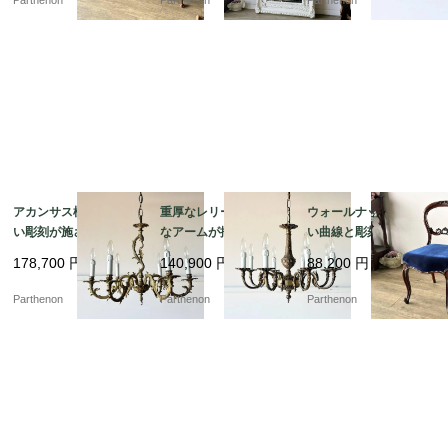
2】
6】
アカンサス模様の美し
重厚なレリーフと優美
ウォールナットの美し
い彫刻が施されたブラ
なアームが描く気品。
い曲線と彫刻が目を惹
ス照明。クラシカルな
クラシカルな真鍮の輝
く、空間を優雅に彩る
178,700
円
140,900
円
88,200
円
空間を演出する6灯式シ
きが空間を魅了する8灯
気品あるバルーンチェ
ャンデリア【sy393】
式シャンデリア【sy46
ア【c237-2】
Parthenon
Parthenon
Parthenon
6】