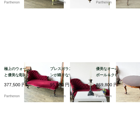
き 3段チェスト【fo25
ンデリア【sy468】
ーン【8555】
Parthenon
Parthenon
Parthenon
5】
極上のウォールナット
プレスガラスとアイア
優美なオーバル天板と
と優美な彫刻の芸術。1
ンが織りなす重厚な佇
ボール＆クロウ脚のエ
9世紀末の風格を纏うア
まい。元オイルランプ
クステンションテーブ
377,500
円
95,500
円
369,800
円
ンティーク・シェーズ
の趣を残したスタンド
ル 緻密な彫刻が施され
ロング（ソファ）【c3
ランプ【03430】
た格調高い佇まい【t32
Parthenon
Parthenon
Parthenon
34】
6】