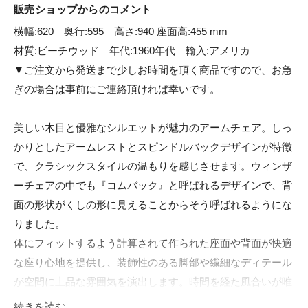
販売ショップからのコメント
横幅:620　奥行:595　高さ:940 座面高:455 mm

材質:ビーチウッド　年代:1960年代　輸入:アメリカ

▼ご注文から発送まで少しお時間を頂く商品ですので、お急
ぎの場合は事前にご連絡頂ければ幸いです。

美しい木目と優雅なシルエットが魅力のアームチェア。しっ
かりとしたアームレストとスピンドルバックデザインが特徴
で、クラシックスタイルの温もりを感じさせます。ウィンザ
ーチェアの中でも『コムバック』と呼ばれるデザインで、背
面の形状がくしの形に見えることからそう呼ばれるようにな
りました。

体にフィットするよう計算されて作られた座面や背面が快適
な座り心地を提供し、装飾性のある脚部や繊細なディテール
が空間に上品な雰囲気を演出します。時間を経た風合いが唯
一無二の存在感を放つアイテムとなっています。

続きを読む