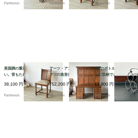
ーブル【t327】
Parthenon
Parthenon
Parthenon
英国調の重厚な佇ま
アーツ・アンド・クラ
3本のボトルをコンパク
い。背もたれの彫刻が
フツの造形美が光る、
トに収納できる卓上ボ
美しいオーク材ダイニ
名門Sopwith & Co社製
トルホルダー。葡萄の
38,100
円
752,200
円
13,800
円
ングチェア【2228】
の大型オークプレジデ
装飾が美しいアイアン
ントデスク【d67】
製ワインラック【8529
Parthenon
Parthenon
Parthenon
-6】