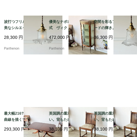
波打つフリルが描く優
優美なナポレオン3世様
空間を彩るフリルシェ
美なシルエット。繊細
式 ヴィクトリア時代
ードの輝き。優美なガ
なリブ紋様が光を拡散
の空気を今に伝えるデ
ーランド装飾が浮かび
28,300
円
472,000
円
36,300
円
するフロストガラス・
ィスプレイキャビネッ
上がるフロストガラ
ペンダントランプ【ls2
ト【9526】
ス・ペンダントランプ
Parthenon
Parthenon
Parthenon
16-6】
【ls216-4】
最大幅216?p！優美な
英国調の重厚な佇ま
英国調の重厚な佇ま
曲線を描くツインペデ
い。背もたれの彫刻が
い。背もたれの彫刻が
スタル脚とオーバル型
美しいオーク材ダイニ
美しいオーク材ダイニ
293,300
円
38,100
円
38,100
円
の伸長式ダイニングテ
ングチェア【2230】
ングチェア【2229】