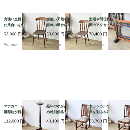
力強い杢目と時を刻ん
力強い天然木の木目と
窓辺や間仕切りに、空
だ風合いを愉しむ、ク
経年の風合いを愉しむ
間のアクセントとなる
ラシカルなダイニング
クラシカルな椅子。美
美しい幾何学デザイ
53,800
円
53,800
円
70,400
円
チェア。美しい挽き物
しい旋盤加工のスポン
ン。色鮮やかなテクス
加工の背もたれが目を
ドルが映える木製キッ
チャガラスが彩る、木
Parthenon
Parthenon
Parthenon
惹く、木製カントリー
チンチェア【c313-1】
枠付きステンドグラス
チェア【c313-2】
パネル【4478】
マホガニーの美しい縦
経年のゆがみがあるた
クラシカルな書斎や食
溝彫刻が目を惹く、空
め特別価格でのご案
卓を彩る木製椅子。優
間を優雅に彩るスリム
内。バルボスレッグが
美なバルボスレッグが
112,000
円
40,100
円
53,700
円
なフォルムの花台・ラ
映えるオーク材ダイニ
目を引くオーク材ダイ
ンプスタンド【fo15
ングチェア【ds57-2】
ニングチェア【ds57-