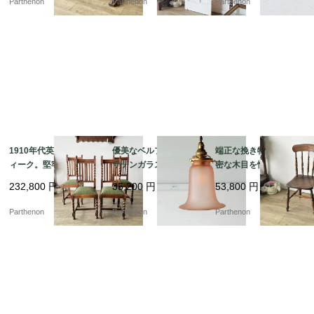
Parthenon
Parthenon
Parthenon
パネル【2271】
1910年代英国製アンテ
優美なベルフラワー型
端正な挽き物細工と緻
ィーク。堅牢なオーク
サテンガラスシェー
密な木目を愉しむ、ク
無垢材のツイストダイ
ド。温かみのあるピン
ラシカルな椅子。深み
232,800
円
35,200
円
53,800
円
ニングチェア4脚セット
クが空間を彩るペンダ
のある重厚な色艶が空
【c326】
ントライト【ls216-7】
間を引き締める、木製
Parthenon
Parthenon
Parthenon
キッチンチェア【c313
-3】