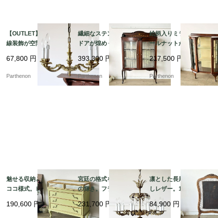
【OUTLET】優雅な曲
繊細なステンドグラス
絵柄入りミラーとウォ
線装飾が空間を華やか
ドアが煌めく、気品漂
ールナットが美しいア
に彩るペンダント照
うマホガニーガラスキ
ンティーク・ガラスキ
67,800
円
393,300
円
217,500
円
明。クラシカルな雰囲
ャビネット【k107】
ャビネット（飾り棚）
気を演出する5灯シャン
【k150】
Parthenon
Parthenon
Parthenon
デリア【sy447】
魅せる収納と優美なロ
宮廷の格式を纏う10灯
凛とした長尾鳥の型押
ココ様式。ピスタチオ
の輝き。フランスアン
しレザー。19世紀末フ
グリーンの引き出し式
ティークの重厚な真鍮
レンチアンティークの
190,600
円
231,700
円
84,900
円
ガラスショーケース付
製大型クリスタルシャ
木製ファイアースクリ