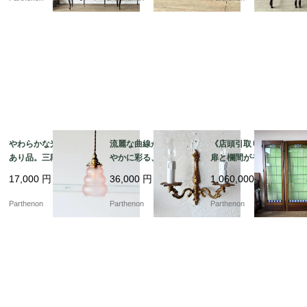
ャビネット【k182】
25】
やわらかな光を灯す訳
流麗な曲線が壁面を華
《店頭引取り限定》3枚
あり品。三段フォルム
やかに彩る、金色の装
扉と欄間がそろう希少
が愛らしいピンクガラ
飾が優雅に映える2灯式
な建具。花文様のステ
17,000
円
36,000
円
1,060,000
円
スのペンダントライト
ウォールランプ【222
ンドグラスを彩る大型
【8520-4】
7】
ドアセット【03433】
Parthenon
Parthenon
Parthenon