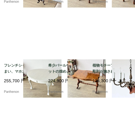
Parthenon
Parthenon
Parthenon
1】
1】
フレンチシャビーな佇
希少バールウォールナ
植物モチーフの精密な
まい、マホガニーのエ
ットの煌めき。美しい
彫刻が施された気品溢
クステンション・ダイ
波型天板とツイストレ
れる吊り下げ照明。優
255,700
円
224,900
円
124,300
円
ニングテーブル【t32
ッグのセンターテーブ
美な曲線を描く真鍮製6
4】
ル【t329】
灯シャンデリア【sy44
Parthenon
Parthenon
Parthenon
5】