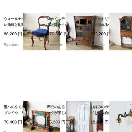
ウォールナットの美し
煌めくステンドグラス
ヴィクトリア朝後期の
い曲線と彫刻が目を惹
扉とオークの味わいが
気品溢れる佇まいのツ
く、空間を優雅に彩る
魅力のスタッキングブ
イストレッグ・ガラス
88,200
円
676,300
円
362,200
円
気品あるバルーンチェ
ックケース【k184】
キャビネット【k108】
ア【c237-1】
Parthenon
Parthenon
Parthenon
壁への立て掛けディス
凹凸のあるモールディ
お好みのガラスシェー
プレイや、リノベーシ
ングが美しい現状渡し
ドを組み合わせて楽し
ョンの造作装飾パーツ
の建具。シャビーホワ
める灯具。重厚なダイ
70,400
円
75,300
円
18,000
円
に。色鮮やかな型板ガ
イトの4パネル木製ペイ
キャスト製の2灯式ウォ
ラスが光に煌めく木製
ントドア【6697】
ールランプ【51766】