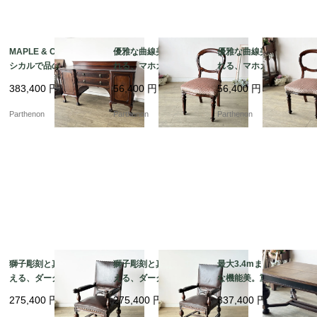
MAPLE & Co社製 クラ
優雅な曲線美に魅了さ
優雅な曲線美に魅了さ
シカルで品のある佇ま
れる、マホガニーアン
れる、マホガニーアン
いのマホガニーサイド
ティークバルーンチェ
ティークバルーンチェ
383,400
円
56,400
円
56,400
円
ボード【s72】
ア 張替え済み【c347
ア 張替え済み【c347
-2】
-1】
Parthenon
Parthenon
Parthenon
獅子彫刻と真鍮鋲が映
獅子彫刻と真鍮鋲が映
最大3.4mまで拡張可能
える、ダークブラウン
える、ダークブラウン
な機能美。重厚なバル
本革張りの重厚なクラ
本革張りの重厚なクラ
ボスレッグとライオン
275,400
円
275,400
円
837,400
円
シックアームチェア【d
シックアームチェア【d
彫刻が目を引くエクス