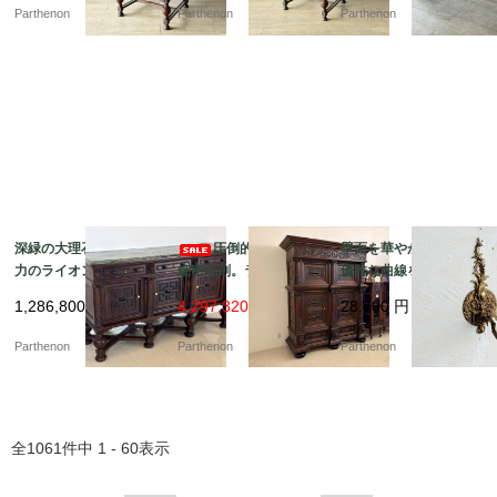
s23-7】
s23-8】
テンションテーブル【d
Parthenon
Parthenon
Parthenon
s23-9】
深緑の大理石天板と迫
圧倒的な風格と
壁面を華やかに彩る、
力のライオン彫刻。重
細密彫刻。ライオンが
優雅な曲線を描く真鍮
厚な佇まいで空間を彩
守る重厚な佇まいの大
製の1灯式ウォールラン
1,286,800
円
4,297,320 円
28,700
円
る大型サイドボード【d
型キャビネット【ds23
プ【2059】
s23-10】
-11】
Parthenon
Parthenon
Parthenon
全
1061
件中
1 - 60
表示