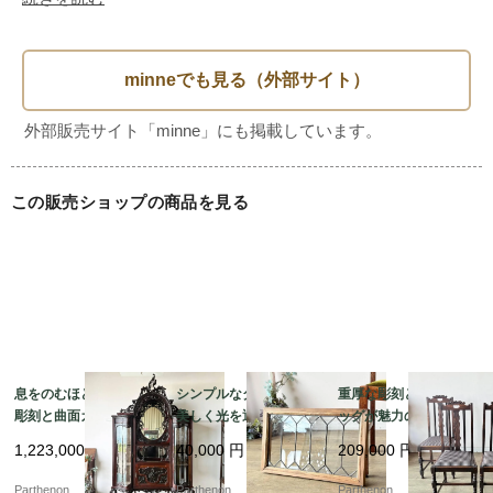
安心してお使い頂けるようにしっかりと締め直しメンテナン
スをし、クリーニング・ワックス磨きなどを丁寧に行ってお
ります。お届け前にガタツキ等のチェックをしてからお届け
致します。

この販売ショップの商品を見る
息をのむほどの繊細な
シンプルなダイヤ柄が
重厚な彫刻とボビンレ
彫刻と曲面ガラスが美
美しく光を通すステン
ッグが魅力のオーク製
しいマホガニー製シフ
ドグラス。施工や飾り
ダイニングチェア4脚セ
1,223,000
円
40,000
円
209,000
円
ォニア。華やかな存在
に便利な木製フレーム
ット。張り替え済みで
感を放つミラー付きキ
付き。【51625-1】
快適な座り心地。【c3
Parthenon
Parthenon
Parthenon