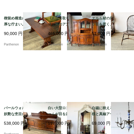
楔留め構造が映える重
《店頭引取り限定》ロ
エルム材の美しい木目
厚な佇まい。力強いオ
ココ調のアンティーク
が目を惹く、温かみあ
ークの木目を楽しむコ
風大型キャビネット。
る空間を演出するヴィ
90,000
円
465,000
円
51,000
円
ーヒーテーブル【t32
空間を圧倒的な気品で
ンテージ調の木製ウィ
0】
彩るガラス扉付きのカ
ンザーチェア【c349】
Parthenon
Parthenon
Parthenon
ップボード。【k207】
バールウォルナットの
白い大型ロココ調フレ
白磁に映える青い花模
妖艶な杢目が目を惹
ームが目を惹く、空間
様と真鍮アームのコン
く、空間を優雅に彩る
を優雅に彩るアンティ
トラスト。爽やかな気
538,000
円
197,000
円
69,000
円
チッペンデール様式の
ーク調の大型スタンド
品を漂わせる陶器製5灯
サイドボード【ds43-
ミラー【fo244】
式シャンデリア【sy47
Parthenon
Parthenon
Parthenon