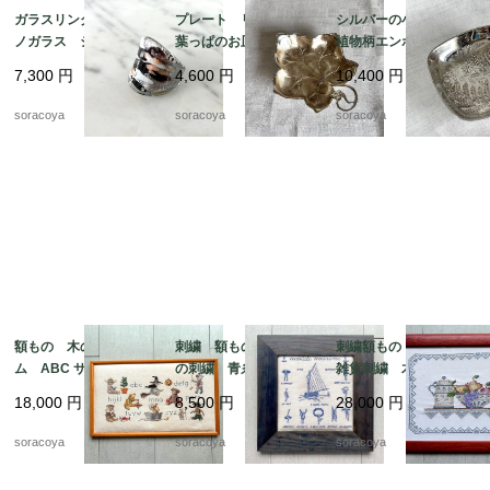
ガラスリング ムラー
プレート リーフ型
シルバーの小物入れ
ノガラス シルバーベ
葉っぱのお皿 WMF
植物柄エンボス gelb
ース 12号 メタリッ
ぶどうの葉っぱ 12ot
社製 シルバープレー
7,300
円
4,600
円
10,400
円
クカラー 12acen15-2
em10
ト 12otec11
soracoya
soracoya
soracoya
額もの 木のフレー
刺繍 額もの ヨット
刺繍額もの キッチン
ム ABC サンプラー
の刺繍 青糸 青フレ
雑貨刺繍 木製フレー
くま クロスステッ
ーム 12otdg45-2
ム ポット ボール
18,000
円
8,500
円
28,000
円
チ 図案 クマの物
ピッチャー フルー
語 12oter11
ツ 12oter19
soracoya
soracoya
soracoya