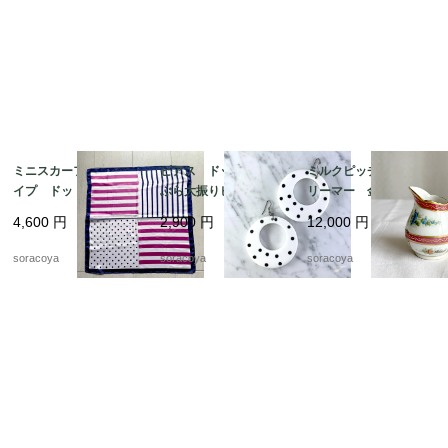
ミニスカーフ ストラ
ピアス ドット ぶら
ミルクピッチャー ク
イプ ドット ビビッ
ぶら大振りピアス 軽
リーマー 金彩格子
ド ピンク ネイビ
くて大きいピアス 12
花ブーケ手描き クラシ
4,600
円
2,900
円
12,000
円
ー 12acdf20
acce5
ックスタイル 19twm
57
soracoya
soracoya
soracoya