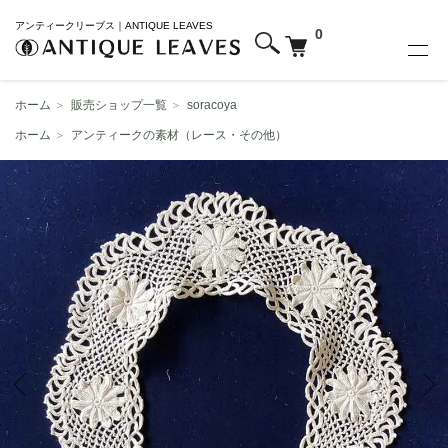
アンティークリーブス｜ANTIQUE LEAVES
0
ホーム
＞
販売ショップ一覧
＞
soracoya
ホーム
＞
アンティークの素材（レース・その他）