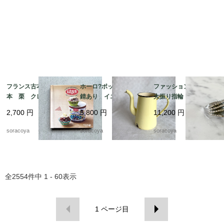
フランス古本 レシピ
ホーロ?ポット 蓋なし
ファッションリング
本 栗 クレマン・フ
錆あり イエロー ア
大振り指輪 メタル
ォジェ マロンクリー
ウトドア 水差し 花
キラキラ モスグリー
2,700
円
5,800
円
11,200
円
ム 12pseg20-2
瓶 ガーデニング 12
ンエナメル 12acek1
kwdy4
4
soracoya
soracoya
soracoya
全
2554
件中
1 - 60
表示
1
ページ目