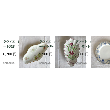
ラヴィエ ひし形プレ
ラヴィエ シェル型 T
プレート クレイユ・
ート変形 すずらん
erre de Fer トゥール
エ・モントロー 平皿 蔦
前菜オードブル プチ
ドフェール ペクソン
レリーフ デザート
6,700
円
9,900
円
8,800
円
ガトー おやつ 19tw
ヌ窯 19twm36-2
19twm84-1
m34
soracoya
soracoya
soracoya