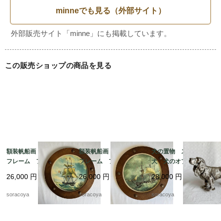
この販売ショップの商品を見る
額装帆船画 木製丸型
額装帆船画 木製丸型
犬の置物 スパニエル
フレーム フランス
フレーム フランス
犬 犬のオブジェ 猟
マリン 晴天 航海 19
マリン 荒天 航海 1
犬 メタルオブジェ 19
26,000
円
26,000
円
28,000
円
otm18-2
9otm18-1
otk30
soracoya
soracoya
soracoya