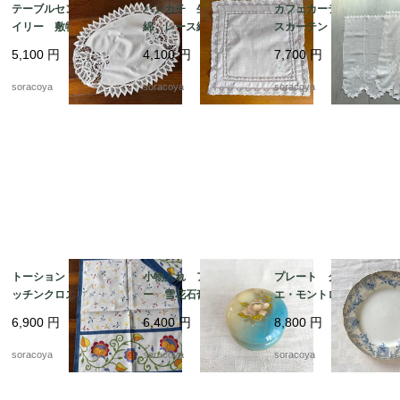
テーブルセンター ド
ハンカチ 生成り色木
カフェカーテン レー
イリー 敷物 レース
綿 レース縁取り 白
スカーテン とんぼ刺
リネン オーバル型 12
糸刺繍 ティーナプキ
繍 ２枚組 12cleh22
5,100
円
4,100
円
7,700
円
clec3
ン 19cld37
soracoya
soracoya
soracoya
トーション ２枚組 キ
小物入れ アラバスタ
プレート クレイユ・
ッチンクロス テーブ
ー 雪花石膏 イタリ
エ・モントロー 平皿 蔦
ルマット イタリア
ア製 天然石 花プリ
レリーフ デザート
6,900
円
6,400
円
8,800
円
製 レトロ カラフル
ント
19twm84-2
ヴィンテージ 12clem
soracoya
soracoya
soracoya
23