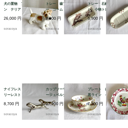
犬の置物 フィギュリ
トレー 歯ブラシトレ
トレー 石鹸 歯ブラ
ン テリア 陶器製
ー コームトレー 細
シ 小物トレー オン
ロイヤルドックス 19
長陶器皿 植物画 ボ
ナング窯 19twm8-2
26,000
円
8,800
円
5,900
円
otm43
タニカル 19otm25
soracoya
soracoya
soracoya
ナイフレスト カトラ
カップソーサー リモ
プレート にわとり
リーレスト 箸置きに
ージュベルナルド フ
黒ライン イエローポ
も アニマル 馬 2個
ローラル 金彩 ヴィ
イント 飾り皿 雄
8,700
円
17,900
円
7,300
円
セット 12twew10
ンテージ 12twep3
鶏 リュネビル 19twm
22
soracoya
soracoya
soracoya