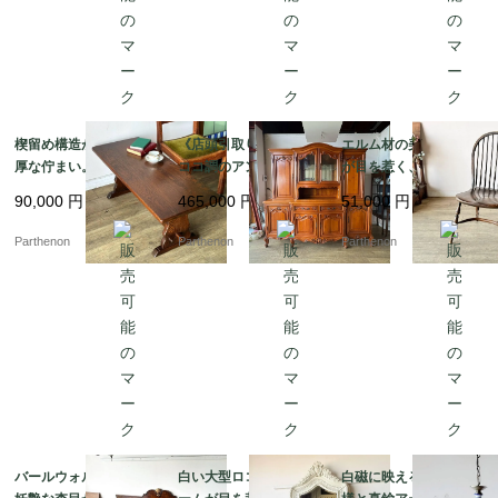
楔留め構造が映える重
《店頭引取り限定》ロ
エルム材の美しい木目
厚な佇まい。力強いオ
ココ調のアンティーク
が目を惹く、温かみあ
ークの木目を楽しむコ
風大型キャビネット。
る空間を演出するヴィ
90,000
円
465,000
円
51,000
円
ーヒーテーブル【t32
空間を圧倒的な気品で
ンテージ調の木製ウィ
0】
彩るガラス扉付きのカ
ンザーチェア【c349】
Parthenon
Parthenon
Parthenon
ップボード。【k207】
バールウォルナットの
白い大型ロココ調フレ
白磁に映える青い花模