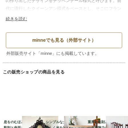
の作り出したデザインをチッペンデール様式と呼びます。前
代に流行したクイーンアン様式をベースとし、そこにフラン
スのロココ様式を上手く取り入れた優美なデザインを生み出
続きを読む
しました。華やかな彫刻を彫り上げるのに適したマホガニー
材で作られているものが多く、脚先はボール&クロウなのが
特徴です。その優雅な佇まいはリビングダイニングの主役と
なる圧巻の存在感があります。

こちらのチェアは18世紀のチッペンデール様式を復刻させた
約100年前のチェアとなります。まるで芸術品のような背面
この販売ショップの商品を見る
のピアス・ド・カービングに脚もとの細やかな浮彫り…当時
の職人の技術の高さが伺えますね。

なお美しくも繊細な彫刻ですので、細かな割れや欠けなどは
みられましたが当店にて接着固定のメンテナンスをしっかり
と行いました。本体や脚部のジョイント部の緩みはクランプ
による締め直し修復をし、生地やクッションも新しいものへ
張替え交換済みです。細部までクリーニングしておりますの
息をのむほどの繊細な
シンプルなダイヤ柄が
重厚な彫刻とボビンレ
彫刻と曲面ガラスが美
美しく光を通すステン
ッグが魅力のオーク製