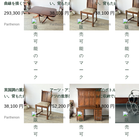
曲線を描くツインペデ
い。背もたれの彫刻が
い。背もたれの彫刻が
スタル脚とオーバル型
美しいオーク材ダイニ
美しいオーク材ダイニ
293,300
円
38,100
円
38,100
円
の伸長式ダイニングテ
ングチェア【2230】
ングチェア【2229】
ーブル【t327】
Parthenon
Parthenon
Parthenon
英国調の重厚な佇ま
アーツ・アンド・クラ
3本のボトルをコンパク
い。背もたれの彫刻が
フツの造形美が光る、
トに収納できる卓上ボ
美しいオーク材ダイニ
名門Sopwith & Co社製
トルホルダー。葡萄の
38,100
円
752,200
円
13,800
円
ングチェア【2228】
の大型オークプレジデ
装飾が美しいアイアン
ントデスク【d67】
製ワインラック【8529
Parthenon
Parthenon
Parthenon
-6】