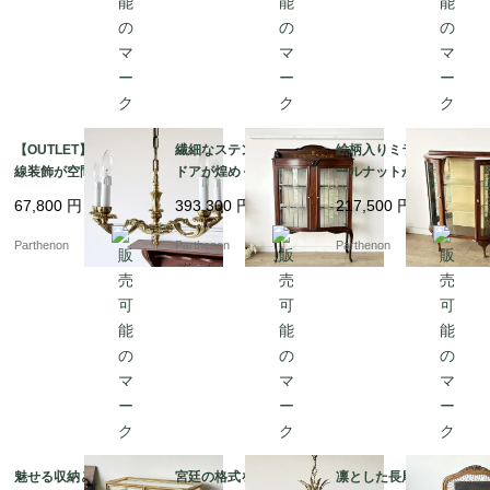
【OUTLET】優雅な曲
繊細なステンドグラス
絵柄入りミラーとウォ
線装飾が空間を華やか
ドアが煌めく、気品漂
ールナットが美しいア
に彩るペンダント照
うマホガニーガラスキ
ンティーク・ガラスキ
67,800
円
393,300
円
217,500
円
明。クラシカルな雰囲
ャビネット【k107】
ャビネット（飾り棚）
気を演出する5灯シャン
【k150】
Parthenon
Parthenon
Parthenon
デリア【sy447】
魅せる収納と優美なロ
宮廷の格式を纏う10灯
凛とした長尾鳥の型押