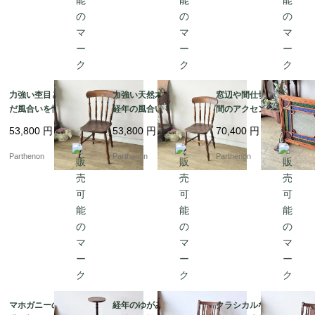
力強い杢目と時を刻ん
力強い天然木の木目と
窓辺や間仕切りに、空
だ風合いを愉しむ、ク
経年の風合いを愉しむ
間のアクセントとなる
ラシカルなダイニング
クラシカルな椅子。美
美しい幾何学デザイ
53,800
円
53,800
円
70,400
円
チェア。美しい挽き物
しい旋盤加工のスポン
ン。色鮮やかなテクス
加工の背もたれが目を
ドルが映える木製キッ
チャガラスが彩る、木
Parthenon
Parthenon
Parthenon
惹く、木製カントリー
チンチェア【c313-1】
枠付きステンドグラス
チェア【c313-2】
パネル【4478】
マホガニーの美しい縦
経年のゆがみがあるた
クラシカルな書斎や食