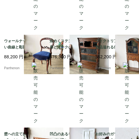
ウォールナットの美し
煌めくステンドグラス
ヴィクトリア朝後期の
い曲線と彫刻が目を惹
扉とオークの味わいが
気品溢れる佇まいのツ
く、空間を優雅に彩る
魅力のスタッキングブ
イストレッグ・ガラス
88,200
円
676,300
円
362,200
円
気品あるバルーンチェ
ックケース【k184】
キャビネット【k108】
ア【c237-1】
Parthenon
Parthenon
Parthenon
壁への立て掛けディス
凹凸のあるモールディ
お好みのガラスシェー