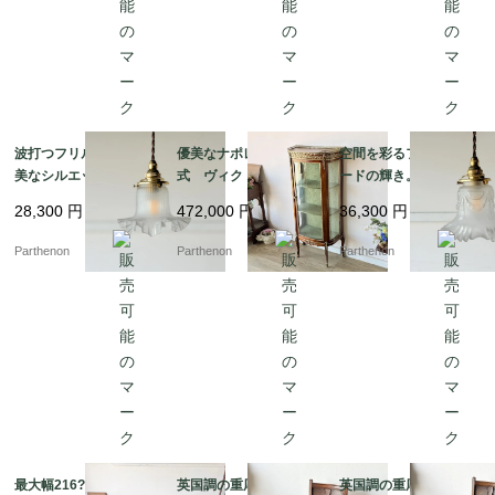
波打つフリルが描く優
優美なナポレオン3世様
空間を彩るフリルシェ
美なシルエット。繊細
式 ヴィクトリア時代
ードの輝き。優美なガ
なリブ紋様が光を拡散
の空気を今に伝えるデ
ーランド装飾が浮かび
28,300
円
472,000
円
36,300
円
するフロストガラス・
ィスプレイキャビネッ
上がるフロストガラ
ペンダントランプ【ls2
ト【9526】
ス・ペンダントランプ
Parthenon
Parthenon
Parthenon
16-6】
【ls216-4】
最大幅216?p！優美な
英国調の重厚な佇ま
英国調の重厚な佇ま