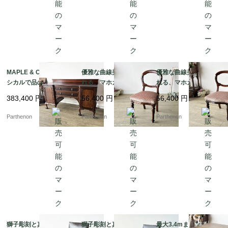
MAPLE & Co社製 クラ
優雅な曲線美に魅了さ
優雅な曲線美に魅了さ
シカルで品のある佇ま
れる、マホガニーアン
れる、マホガニーアン
いのマホガニーサイド
ティークバルーンチェ
ティークバルーンチェ
383,400
円
56,400
円
56,400
円
ボード【s72】
ア 張替え済み【c347
ア 張替え済み【c347
-2】
-1】
Parthenon
Parthenon
Parthenon
獅子彫刻と真鍮鋲が映
獅子彫刻と真鍮鋲が映
最大3.4mまで拡張可能