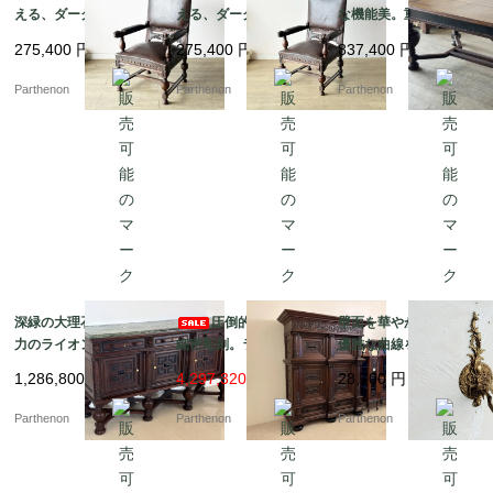
える、ダークブラウン
える、ダークブラウン
な機能美。重厚なバル
本革張りの重厚なクラ
本革張りの重厚なクラ
ボスレッグとライオン
275,400
円
275,400
円
837,400
円
シックアームチェア【d
シックアームチェア【d
彫刻が目を引くエクス
s23-7】
s23-8】
テンションテーブル【d
Parthenon
Parthenon
Parthenon
s23-9】
深緑の大理石天板と迫
圧倒的な風格と
壁面を華やかに彩る、
力のライオン彫刻。重
細密彫刻。ライオンが
優雅な曲線を描く真鍮
厚な佇まいで空間を彩
守る重厚な佇まいの大
製の1灯式ウォールラン
1,286,800
円
4,297,320 円
28,700
円
る大型サイドボード【d
型キャビネット【ds23
プ【2059】
s23-10】
-11】
Parthenon
Parthenon
Parthenon