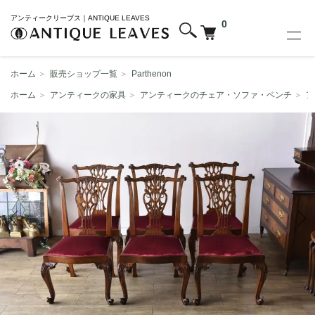
アンティークリーブス｜ANTIQUE LEAVES
0
ホーム
＞
販売ショップ一覧
＞
Parthenon
ホーム
＞
アンティークの家具
＞
アンティークのチェア・ソファ・ベンチ
＞
ア