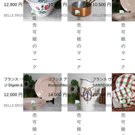
ーン / ステンシル スー
点セット MADE IN FR
mines ピンクの深皿2
12,900
円
10,500
円
10,500
円
プポット 蓋付き深皿｜
ANCE / 真鍮ハンドル
枚十大皿1枚｜フランス
フランス発送（到着ま
コッパー ミニ片手鍋
発送（到着まで2-3週
BELLE BROCANTE
BELLE BROCANTE
BELLE BROCANTE
で2-3週間）
間）
フランス・ヴィンテー
フランス アンティーク
フランス ヴィンテージ
ジ Digoin & Sarregue
Badonviller バドンヴ
SARREGUEMINES DI
mines ピンクの深皿
ィレ リボンと薔薇のガ
GOIN サルグミンヌ デ
12,000
円
14,000
円
16,500
円
（スープ・パスタプレ
ーランド ピシェ（水差
ィゴワン / SOUSSE チ
ート）4枚セット｜フラ
し）｜フランス発送
ェック柄のプレート バ
BELLE BROCANTE
BELLE BROCANTE
BELLE BROCANTE
ンス発送（到着まで2-3
（到着まで2-3週間）
スク風｜フランス発送
週間）
（到着まで2-3週間）