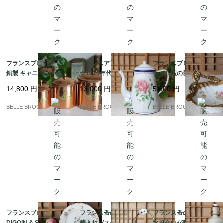
フランスブロカント |
フランスアンティーク
フランスブロカント★
銅製 キャニスター3点
☆1920年代 Japy La R
シェル型の器 ハンド
セット (THÉ / CAFÉ / S
ose ホーロー コーヒー
ル付 Maison Barbier｜
14,800
円
13,000
円
5,600
円
UCRE) | ヴィンテージ
ポット、シャビーシッ
フランス発送（到着ま
雑貨｜フランス発送
クスタイル｜フランス
で2-3週間）
BELLE BROCANTE
BELLE BROCANTE
BELLE BROCANTE
（到着まで2-3週間）
発送（到着まで2-3週
間）
フランスブロカント★
フランス蚤の市★銅製
フランス蚤の市★素朴
DIGOIN & SARREGUE
薪入れバスケット｜フ
な風合いが魅力のアン