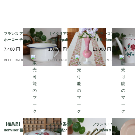
フランス アンティーク
【イタリア製ヴィンテ
【フランスブロカン
ホーロー チャンバーポ
ージ】Opalina Fiorenti
ト】Badonviller（バド
ット ホワイト×ブルー
na オパーリンガラス
ンヴィレー）薔薇のス
7,400
円
10,800
円
13,000
円
ライン 鉢カバー インテ
花瓶 ピンク フリル ベ
テンシル コーヒーポッ
リア
ース
ト／Les Roses ブロカ
BELLE BROCANTE
BELLE BROCANTE
BELLE BROCANTE
ント
【極美品】フランス Ba
フランス蚤の市 ミニサ
フランス・ヴィンテー
donviller 薔薇のチュリ
イズ 銅製ソースパン 3
ジ Digoin & Sarregue