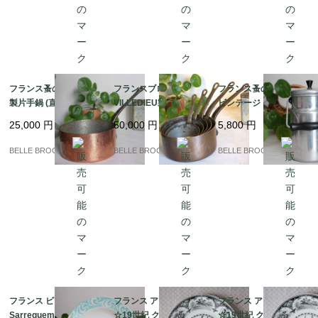
フランス蚤の市発 ★銅
フランスブロカント☆
フランス蚤の市より★
製片手鍋 (直径20cm/深
VILLEDIEU製 重厚2m
ビンテージ アルミ製 ミ
さ10cm)｜フランス発
m厚 銅製片手鍋 5点フ
ルクポット（1L表示）
25,000
円
50,000
円
5,800
円
送（到着まで2-3週間）
ルセット 鋳鉄ハンドル
｜フランス発送（到着
/ コッパー｜フランス発
まで2-3週間）
BELLE BROCANTE
BELLE BROCANTE
BELLE BROCANTE
送（到着まで2-3週間）
フランス ビンテージ★
フランス アンティーク
フランス アンティーク
Sarreguemines サルグ
☆19世紀 クレイユ・
☆19世紀 クレイユ・