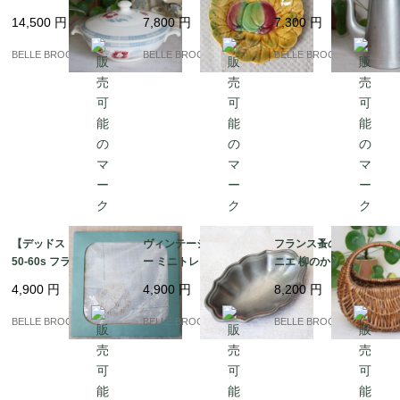
Eシリーズ 蓋付きレギ
ィーヌ 飾り皿 リンゴと
ミ コーヒーポット 持ち
14,500
円
7,800
円
7,300
円
ュミエ（スープボウ
葉の浮き彫り 19cm Sa
手ベークライト｜フラ
ル） 赤い花とブルーチ
rreguemines｜フラン
ンス発送（到着まで2-3
BELLE BROCANTE
BELLE BROCANTE
BELLE BROCANTE
ェック｜フランス発送
ス発送（到着まで2-3週
週間）
（到着まで2-3週間）
間）
【デッドストック】19
ヴィンテージ ピュータ
フランス蚤の市 ミニパ
50-60s フランス製 ヴ
ー ミニトレイ イタリア
ニエ 柳のかご / 飴色 ブ
ィンテージリネン ハン
製 METALARS 錫製 小
ロカント｜フランス発
4,900
円
4,900
円
8,200
円
カチ 花冠とイニシャル
皿 アクセサリートレイ
送（到着まで2-3週間）
「G」の手刺繍｜フラ
｜フランス発送（到着
BELLE BROCANTE
BELLE BROCANTE
BELLE BROCANTE
ンス発送（到着まで2-3
まで2-3週間）
週間）