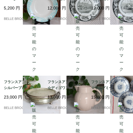
ミンヌ Honfleur ターコ
エ・モントロー Creil e
エ・モントロー Creil e
5,200
円
12,000
円
12,000
円
イズブルーの美しいプ
t Montereau「La Chas
t Montereau「La Cour
レート/皿｜フランス発
se au Cerf」Assiette
se des Haies」Assiett
BELLE BROCANTE
BELLE BROCANTE
BELLE BROCANTE
送（到着まで2-3週間）
Parlante｜フランスか
e Parlante｜フランス
ら発送
から発送
フランスアンティーク/
フランスアンティーク
フランスアンティーク
シルバープレート☆華
☆ディゴワン サルグミ
☆サルグミーヌ スープ
麗な装飾ハンドル付き
ーヌ ピッチャー |Digoi
皿 3枚セット SARREG
23,000
円
13,000
円
15,800
円
保温ディッシュ（フー
n & Sarreguemines パ
UEMINES SERES｜フ
ドウォーマー）｜フラ
ンプキン型 パウダーピ
ランス発送（到着まで2
BELLE BROCANTE
BELLE BROCANTE
BELLE BROCANTE
ンス発送（到着まで2-3
ンク｜フランス発送
-3週間）
週間）
（到着まで2-3週間）