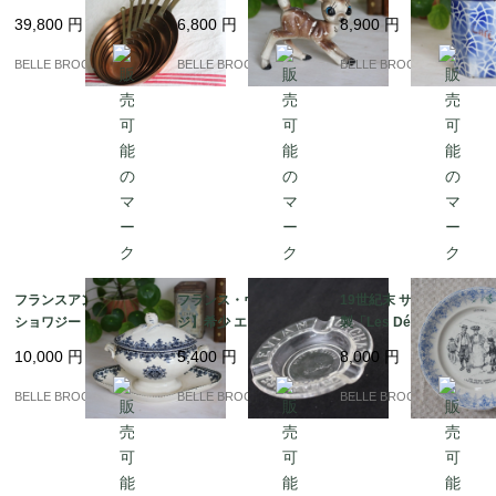
ト 蚤の市 銅鍋 コッパ
ィギュリン バンビ 置物
ーローキャニスター "C
39,800
円
6,800
円
8,900
円
ーパン｜フランス発送
レトロ｜フランス発送
afé" ブルー＆ホワイト
（到着まで2-3週間）
（到着まで2-3週間）
幾何学模様（1920-30
BELLE BROCANTE
BELLE BROCANTE
BELLE BROCANTE
年代頃）｜フランス発
送（到着まで2-3週間）
フランスアンティーク
フランス・ヴィンテー
19世紀末 サルグミンヌ
ショワジー・ル・ロワ
ジ】希少 エビアン(evia
製「Les Délices de la
"GAGNY" ソースポッ
n) CACHAT ガラス灰
Table」果物柄プレート
10,000
円
5,400
円
8,000
円
ト / ソーシエール 蓋付
皿 / 蚤の市 1960-70s｜
フランスアンティーク
｜フランス発送（到着
フランス発送（到着ま
｜フランス発送（到着
BELLE BROCANTE
BELLE BROCANTE
BELLE BROCANTE
まで2-3週間）
で2-3週間）
まで2-3週間）