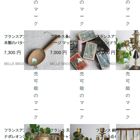
フランスアンティーク
フランス蚤の市 ヴィン
フランスアンティーク
木製のバタースコップ
テージ マッチ箱 6個セ
5灯カンドラブラ 燭台
（Pelle à beurre） 19
ット ドイツ・ベルギー
ナポレオン3世様式 真
7,300
円
7,000
円
25,000
円
世紀〜20世紀初頭 蚤の
製 1920-50年代 アンテ
鍮装飾 19世紀後半｜フ
市｜フランス発送（到
ィーク 蚤の市｜フラン
ランス発送（到着まで2
BELLE BROCANTE
BELLE BROCANTE
BELLE BROCANTE
着まで2-3週間）
ス発送（到着まで2-3週
-3週間）
間）
フランスアンティーク
フランス 天使（プッ
フランス 銅製キッチン
ナポレオン3世様式 モ
ト）のキャンドルスタ
ツール 5点セット 壁掛