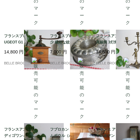
フランスブロカント PE
フランスブロカント 稀
フランスアンティーク
UGEOT G1 プジョー コ
少 繊細な紋様 エンボス
真鍮製 3灯燭台 天使の
ーヒーミル ライオンロ
加工のクグロフ型 スプ
プット カンドラブラ 置
14,800
円
7,000
円
14,800
円
ゴ 蚤の市｜フランス発
リングフォーム ケーキ
き物｜フランス発送
送（到着まで2-3週間）
型 蚤の市｜フランス発
（到着まで2-3週間）
BELLE BROCANTE
BELLE BROCANTE
BELLE BROCANTE
送（到着まで2-3週間）
フランスアンティーク
フブロカント 銅製ジャ
フランス アンティーク
ディゴワン＆サルグミ
ムボウル（バサン・
サンタマン（Saint-Am