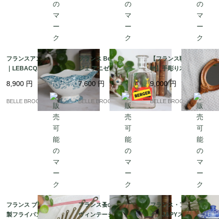
フランスアンティーク
フランス Berger ベル
【フランス職人の一点
｜LEBACQZ & BOUC
ジェ アニゼット カラフ
物】手彫り木製ハンド
HART “LUCERNE” ソ
ェ カンガルー ヴィンテ
ミラー / エコール・ブ
8,900
円
7,600
円
9,000
円
ースボート / サンタマ
ージ 1950s 希少｜フラ
ール出身作家 J.L. Bran
ン / 19世紀末｜フラン
ンス発送（到着まで2-3
dily作｜フランス発送
BELLE BROCANTE
BELLE BROCANTE
BELLE BROCANTE
ス発送（到着まで2-3週
週間）
（到着まで2-3週間）
間）
フランス ブロカント 銅
フランス蚤の市 50-60s
フランス・アンティー
製フライパン 7点セッ
ヴィンテージ 小鹿のフ
ク JAPYスタイル ホ