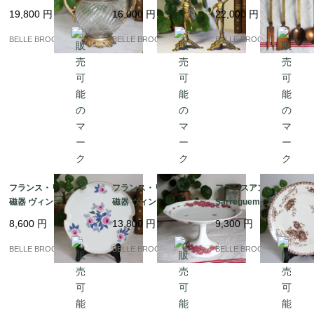
ールガラスのシュガー
ンド ペア 2客セット 真
けラック付き コッパー
19,800
円
16,000
円
22,000
円
ポット / ボンボニエー
鍮製 ロココ様式 燭台｜
＆ブラス 蚤の市｜フラ
ル 貴婦人の小物入れ｜
フランス発送（到着ま
ンス発送（到着まで2-3
BELLE BROCANTE
BELLE BROCANTE
BELLE BROCANTE
フランス発送（到着ま
で2-3週間）
週間）
で2-3週間）
フランス・リモージュ
フランス・リモージュ
フランスアンティーク
磁器 ヴィンテージ ｜フ
磁器 ヴィンテージ コン
Sarreguemines サルグ
ランス発送（到着まで2
ポティエ / 12角形の高
ミンヌ / ROYAT（ロワ
8,600
円
13,800
円
9,300
円
-3週間）
台皿 ピンクの花模様 Li
イヤル）プレート 茶色
moges Unique｜フラ
｜フランス発送（到着
BELLE BROCANTE
BELLE BROCANTE
BELLE BROCANTE
ンス発送（到着まで2-3
まで2-3週間）
週間）