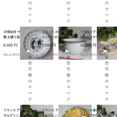
19世紀末 サルグミンヌ
フランス ホーロー製チ
フランスアンティーク
製 お喋り皿「Légume
ャンバーポット 白×ネ
Salins（サラン）窯 勿
s / OIGNONS（玉ね
イビー 持ち手付き ポッ
忘草とガーランドのソ
8,000
円
7,000
円
10,000
円
ぎ）」フランスアンテ
ト 蚤の市｜フランス発
ーシエール / ブルー 19
ィーク プレート｜フラ
送（到着まで2-3週間）
00年代初頭｜フランス
BELLE BROCANTE
BELLE BROCANTE
BELLE BROCANTE
ンス発送（到着まで2-3
発送（到着まで2-3週
週間）
間）
フランス アンティーク
フランス アンティーク
フランス蚤の市 ヴィン
サルグミンヌ / CAROL
サルグミンヌ バルボテ
テージ TOURNUS アル