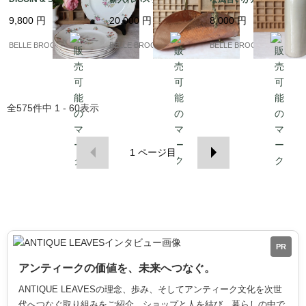
MINES お皿7枚｜フラ
ランス発送（到着まで2
ティーク陶器瓶｜フラ
9,800
円
20,000
円
8,000
円
ンス発送（到着まで2-3
-3週間）
ンス発送（到着まで2-3
週間）
週間）
BELLE BROCANTE
BELLE BROCANTE
BELLE BROCANTE
全
575
件中
1 - 60
表示
1
ページ目
PR
アンティークの価値を、未来へつなぐ。
ANTIQUE LEAVESの理念、歩み、そしてアンティーク文化を次世
代へつなぐ取り組みをご紹介。ショップと人を結び、暮らしの中で