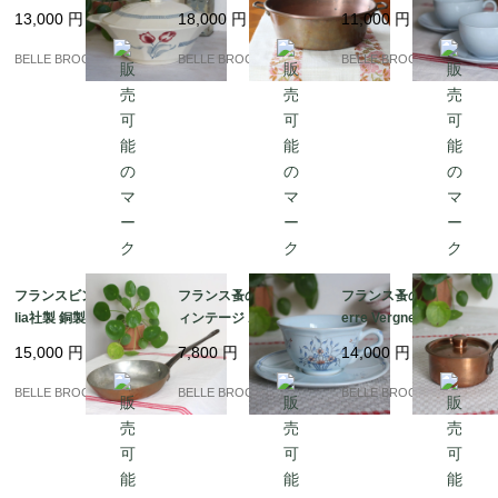
ンヌ / TULIPES 蓋付き
ア・コンフィチュー
and）MDL 風車刻印 ペ
13,000
円
18,000
円
11,000
円
チュリーン 赤いチュー
ル）｜フランス発送
アのカップ＆ソーサー
リップ柄 1920-50年頃
（到着まで2-3週間）
淡いブルーの陶器｜フ
BELLE BROCANTE
BELLE BROCANTE
BELLE BROCANTE
｜フランス発送（到着
ランス発送（到着まで2
まで2-3週間）
-3週間）
フランスビンテージ Ce
フランス蚤の市 希少 ヴ
フランス蚤の市 希少 Pi
lia社製 銅製フライパン
ィンテージ ポルニック
erre Vergnes Durfort
21cm（刻印あり）本
陶器 カップ＆ソーサー
蓋付き 銅のソースパン
15,000
円
7,800
円
14,000
円
格プロ仕様 錫引き｜フ
/ Cottage（コテージ）
10cm｜フランス発送
ランス発送（到着まで2
シリーズ 手書きのバス
（到着まで2-3週間）
BELLE BROCANTE
BELLE BROCANTE
BELLE BROCANTE
-3週間）
ケット花柄｜フランス
発送（到着まで2-3週
間）