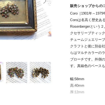
販売ショップからの
Coro［1901年～1979
Coroは名高く歴史ある
Rosenberger
クセサリーブティック
チュームジュエリー
クラフトと後に別会
らはマルチカラーの
ブローチです。外側の
す。真鍮色のベースも
幅:58mm

高:40mm

厚:12mm
