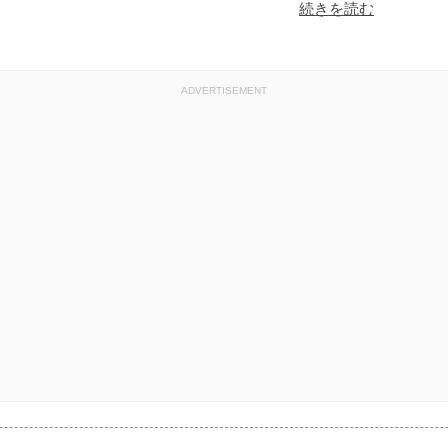
画像と実際の商品の色
続きを読む
アンティーク商品は
れなどがございます
解の上、ご注文をお願
ADVERTISEMENT
商品コード : A110z168