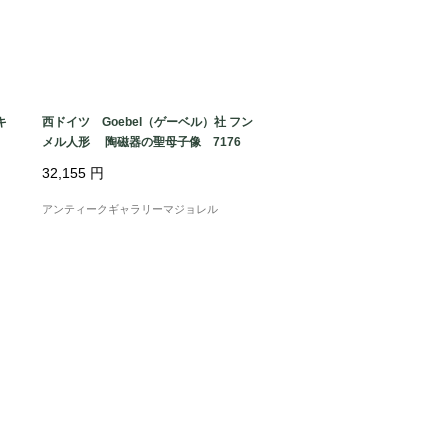
キ
西ドイツ Goebel（ゲーベル）社 フン
メル人形 陶磁器の聖母子像 7176
32,155
円
アンティークギャラリーマジョレル