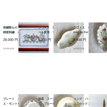
刺繍額もの キッチン
ラヴィエ ひし形プレ
ラヴィエ シェル型 T
雑貨刺繍 木製フレー
ート変形 すずらん
erre de Fer トゥール
ム ポット ボール
前菜オードブル プチ
ドフェール ペクソン
28,000
円
6,700
円
9,900
円
ピッチャー フルー
ガトー おやつ 19tw
ヌ窯 19twm36-2
ツ 12oter19
m34
soracoya
soracoya
soracoya
プレート クレイユ・
深皿 スープ皿 青
リング バイカラー
エ・モントロー 平皿 蔦
花 ブルーローズ ス
ユニセックス メン