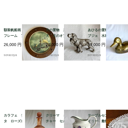
額装帆船画 木製丸型
犬の置物 スパニエル
あひるの置物 真鍮オ
フレーム フランス
犬 犬のオブジェ 猟
ブジェ 水鳥 小物入
マリン 荒天 航海 1
犬 メタルオブジェ 19
れ 19otｍ14-5
26,000
円
28,000
円
39,000
円
9otm18-1
otk30
soracoya
soracoya
soracoya
カラフェ デキャン
クリーマ ミルクピッ
テーブルセンター ド
タ ローズピンク アー
チャー セルトマンヴ
イリー 敷物 レース
ルデコ 水差し 19tw
ァイデン ババリア 1
リネン オーバル型 12