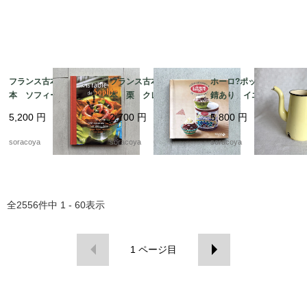
フランス古本 レシピ
フランス古本 レシピ
ホーロ?ポット 蓋なし
本 ソフィーのお料理
本 栗 クレマン・フ
錆あり イエロー ア
本 100レシピ 12ps
ォジェ マロンクリー
ウトドア 水差し 花
5,200
円
2,700
円
5,800
円
eh17-1
ム 12pseg20-2
瓶 ガーデニング 12
kwdy4
soracoya
soracoya
soracoya
全
2556
件中
1 - 60
表示
1
ページ目