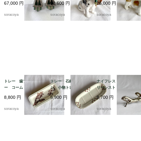
67,000
円
20,600
円
26,000
円
工 12acen27
ロイヤルドルトン 19
otm43
otm43-2
soracoya
soracoya
soracoya
トレー 歯ブラシトレ
トレー 石鹸 歯ブラ
ナイフレスト カトラ
ー コームトレー 細
シ 小物トレー オン
リーレスト 箸置きに
長陶器皿 植物画 ボ
ナング窯 19twm8-2
も アニマル 馬 2個
8,800
円
5,900
円
8,700
円
タニカル 19otm25
セット 12twew10
soracoya
soracoya
soracoya