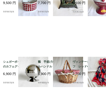
ダミエ BB社 19kw
ド ナプキンホルダ
ンシェオレンジの缶
9,500
円
7,700
円
9,100
円
m11
ー アイアン 鉄製
ビスキュイテリエ・
レターラック 12twet6
ド・ブルゴーニュ マ
soracoya
soracoya
soracoya
ドレーヌ広告 12kwe
s6
シュガーポット パリ
籠 手提げかご ダブ
ヴィンテージスカー
のカフェグッズ お砂
ルハンドル バスケッ
フ レッド×ネイビー
糖入れ ドーム型 カ
ト パニエ ピクニッ
バルーン ドット柄
6,900
円
8,900
円
7,700
円
フェインテリア 12twd
ク 12otek18
シルク フランス 19
w3-2
acm31-5
soracoya
soracoya
soracoya