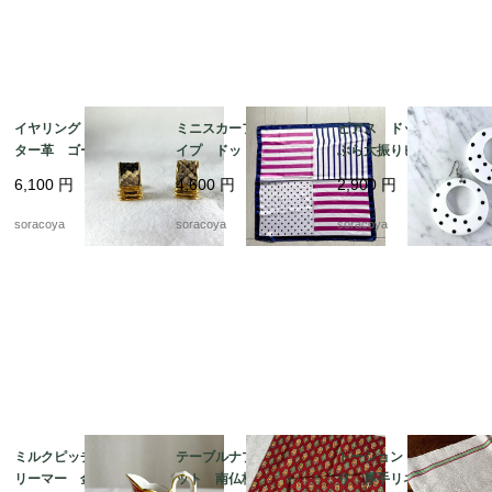
イヤリング アリゲー
ミニスカーフ ストラ
ピアス ドット ぶら
ター革 ゴールドカラ
イプ ドット ビビッ
ぶら大振りピアス 軽
ー スクウェア型 19
ド ピンク ネイビ
くて大きいピアス 12
6,100
円
4,600
円
2,900
円
ach8-4
ー 12acdf20
acce5
soracoya
soracoya
soracoya
ミルクピッチャー ク
テーブルナプキン2枚セ
トーション バスク織
リーマー 金彩格子
ット 南仏柄 ランチ
り 厚手リネン キッ