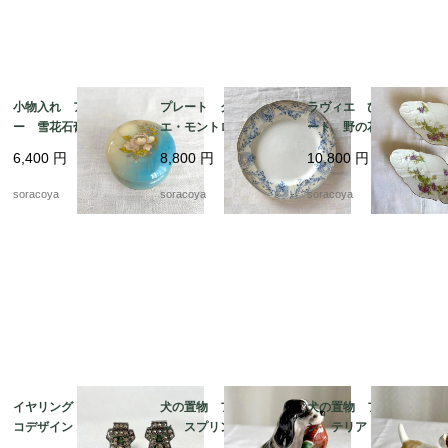
小物入れ アラバスタ
プレート クレイユ・
ラヴィエ ひし形プレ
ー 雪花石膏 イタリ
エ・モントロー 平皿 蔦
ート 野の花 オード
ア製 天然石 花プリ
レリーフ デザート
ブル プチガトー お
6,400
円
8,800
円
10,800
円
ント
19twm84-2
やつおつまみ 2枚セッ
ト 19twm70
soracoya
soracoya
soracoya
イヤリング アールデ
犬の置物 フィギュリ
犬の置物 フィギュリ
コデザイン エメラルド
ン スプリンガースパ
ン テリア 陶器製
グリーン エナメル加
ニエルとキジ 猟犬
ロイヤルドックス 19