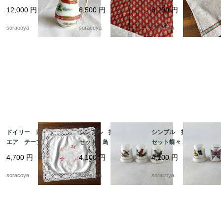
花ブーケ手描き クラシ
ョンマット ヴァルド
チンクロス 天然素
12,000
円
6,500
円
6,200
円
ックスタイル 19twm
ローム ハンカチ ソ
材 麻 テーブルマッ
57
レイアード マルチク
ト 生成りベージュ 1
soracoya
soracoya
soracoya
ロス 12cler3
2cler4
ドイリー 四角 スク
シンブル 指ぬき 3個
シンブル 指ぬき 3個
エア テーブルマッ
セット 鳥 小鳥 裁縫
セット蝶々 裁縫道具 1
ト 花刺繍 12CLda1
道具 12otef2-8
2otef2-9
4,700
円
4,100
円
4,100
円
9-４
soracoya
soracoya
soracoya