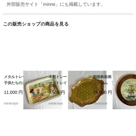
この販売ショップの商品を見る
メタルトレー 大型
木製トレー ヴィンテ
額装帆船画 木製丸型
子供たちのガーデニン
ージトレイ イタリア
フレーム フランス
グ 植え込み お庭ジ
ン工芸 取っ手付き
マリン 晴天 航海 19
11,000
円
8,500
円
26,000
円
ョーロ花籠 19kwm75
ゴールドグリーン 19ot
otm18-2
m5
soracoya
soracoya
soracoya