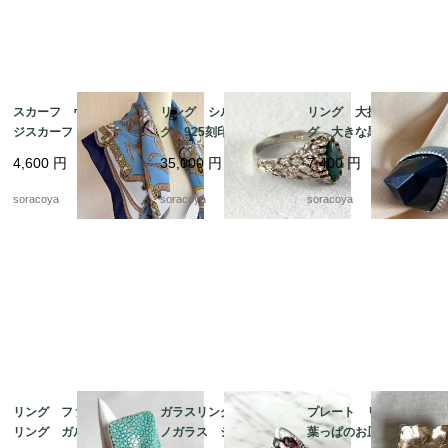
スカーフ ヴィンテー
リング シルバーリン
リング 大振りリン
ジスカーフ ネイビー
グ 925刻印 クジャ
グ 大きな黒い飾り 1
フレーム 馬 騎兵隊
ク石 マラカート 13
4号 12acef15
4,600
円
35,000
円
7,400
円
12acet15
号 グリーンマーブル
ストーン 銀細工 天
soracoya
soracoya
soracoya
然石
リング ファッション
ガラスリング ムラー
プレート リーフ型
リング ガルーシャ
ノガラス シルバーベ
葉っぱのお皿 WMF