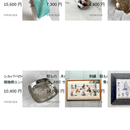
スティングレイ エイ
ース 12号 メタリッ
ぶどうの葉っぱ 12ot
15,600
円
7,300
円
4,600
円
革 スクウェアモチー
クカラー 12acen15-2
em10
フ 9-10号フリーサイ
soracoya
soracoya
soracoya
ズ 12aceb16
シルバーの小物入れ
額もの 木のフレー
刺繍 額もの ヨット
植物柄エンボス gelb
ム ABC サンプラー
の刺繍 青糸 青フレ
社製 シルバープレー
くま クロスステッ
ーム 12otdg45-2
10,400
円
18,000
円
8,500
円
ト 12otec11
チ 図案 クマの物
語 12oter11
soracoya
soracoya
soracoya