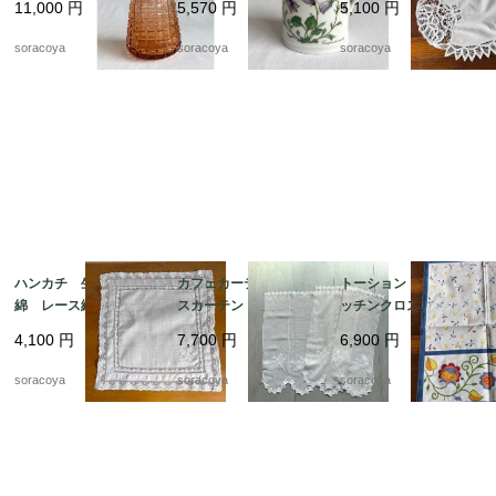
11,000
円
5,570
円
5,100
円
m16
2kwew13
clec3
soracoya
soracoya
soracoya
ハンカチ 生成り色木
カフェカーテン レー
トーション ２枚組 キ
綿 レース縁取り 白
スカーテン とんぼ刺
ッチンクロス テーブ
糸刺繍 ティーナプキ
繍 ２枚組 12cleh22
ルマット イタリア
4,100
円
7,700
円
6,900
円
ン 19cld37
製 レトロ カラフル
ヴィンテージ 12clem
soracoya
soracoya
soracoya
23