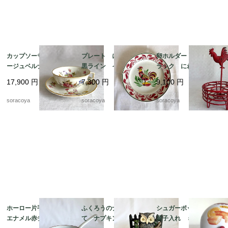
カップソーサー リモ
プレート にわとり
卵ホルダー ワイヤー
ージュベルナルド フ
黒ライン イエローポ
ラック にわとり 雄
ローラル 金彩 ヴィ
イント 飾り皿 雄
鶏 赤ワイヤー ワイ
17,900
円
7,300
円
9,100
円
ンテージ 12twep3
鶏 リュネビル 19twm
ヤーエッグバスケット
22
12kwem22
soracoya
soracoya
soracoya
ホーロー片手鍋 白
ふくろうのナプキンた
シュガーポット型 お
エナメル赤チェック
て ナプキンスタン
菓子入れ ミニフィナ