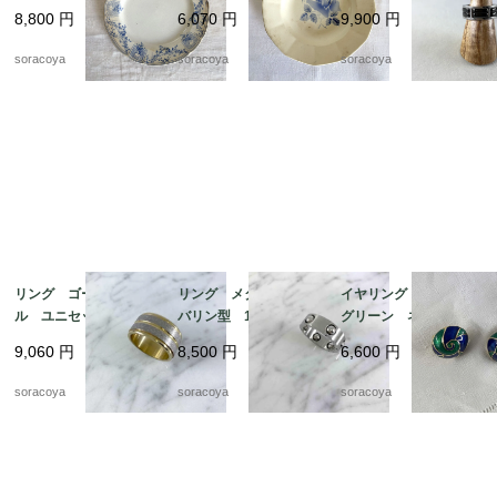
レリーフ デザート
テンシル柄 ディゴワ
ズ 20号 スカーフリ
8,800
円
6,070
円
9,900
円
19twm84-1
ン サルグミンヌ 19t
ングとしても 12aceh
wm70-3
20-5
soracoya
soracoya
soracoya
リング ゴールドメタ
リング メタル タン
イヤリング 丸渦巻
ル ユニセックス メ
バリン型 18号 ファ
グリーン ネイビー
ンズ 24号 スカーフ
ッションリング スカ
エナメル加工 19ach8
9,060
円
8,500
円
6,600
円
リングとしても 12ac
ーフリングにも 12acc
cm13-2
m13-4
soracoya
soracoya
soracoya