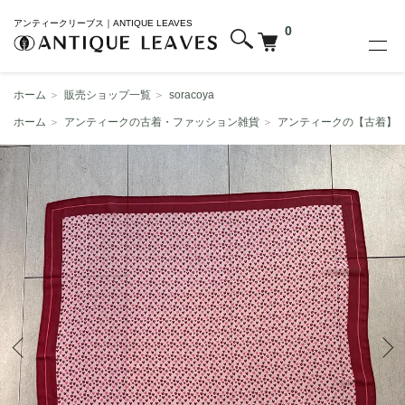
アンティークリーブス｜ANTIQUE LEAVES
0
ホーム
＞
販売ショップ一覧
＞
soracoya
ホーム
＞
アンティークの古着・ファッション雑貨
＞
アンティークの【古着】