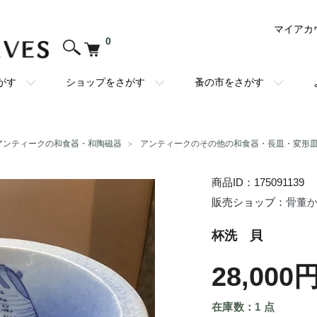
マイアカ
0
がす
ショップをさがす
蚤の市をさがす
アンティークの和食器・和陶磁器
＞
アンティークのその他の和食器・長皿・変形
商品ID：175091139
販売ショップ：
骨董
杯洗 貝
28,000
在庫数：1 点