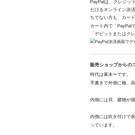
PayPalは、クレ
だけるオンライン決済
ちでない方も、カー
カート内で「PayP
「デビットまたはク
販売ショップからの
時代は幕末〜です。

手書きで外側に梅、高
内側には貝、建物が描
内側には吹き付けで
っています。
