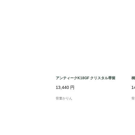
アンティークK18GF クリスタル帯留
桐
13,440
円
1
骨董かりん
骨