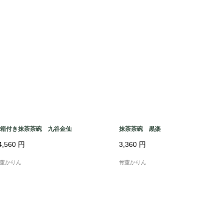
箱付き抹茶茶碗 九谷金仙
抹茶茶碗 黒楽
4,560
円
3,360
円
董かりん
骨董かりん