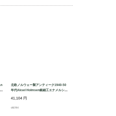
して使える仕組みのクリップも有名でコ


カでの製造を中止し、その後カナダでは引
たが、1990年に終了しています。

名でも展開していて、1937年にスター
 コロクラフト、1944年にスタートした 
ドームは、同社の高級ブランドラインとな
ク・レッド・シルバー

mm

An
北欧ノルウェー製アンティーク1940-50
スター：10cm

銀製
年代Aksel Holmsen銀細工エナメルシル
22
バー銀製リーフブレスレット【19cm】
41,104
円
【N-22227】 @
old Art
れや小傷・変色はありますが、全体的に