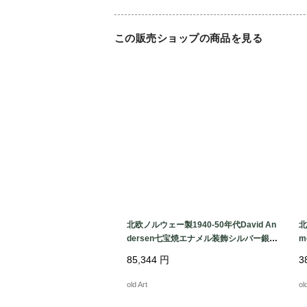
この販売ショップの商品を見る
北欧ノルウェー製1940-50年代David An
北
dersen七宝焼エナメル装飾シルバー銀製
m
リーフネックレス【M-15334】@
レ
85,344
円
3
4
old Art
ol