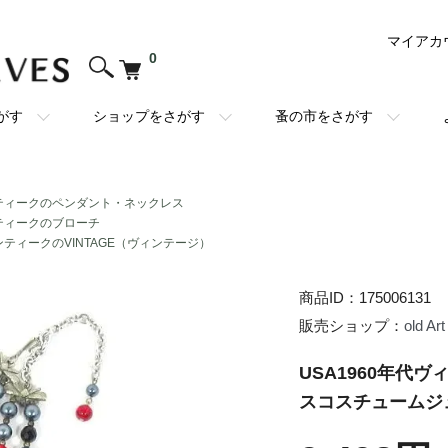
マイアカ
0
がす
ショップをさがす
蚤の市をさがす
ティークのペンダント・ネックレス
ティークのブローチ
ンティークのVINTAGE（ヴィンテージ）
商品ID：175006131
販売ショップ：
old Art
USA1960年代
スコスチュームジュ