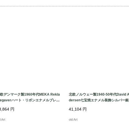
体して１つのものと
レクターに人気です。
1979年にはアメリ
き続き製造されていまし
また、違ったブランド
トした Corocraft
Vendome ヴァン
ります。

＊Made in USA

＊色：メタル・ブラッ
＊ビーズ最大幅：10.5
欧デンマーク製1960年代MEKA Rekla
北欧ノルウェー製1940-50年代David 
＊全長：50cm　アジャ
egaverハート・リボンエナメルブレス
dersen七宝焼エナメル装飾シルバー
ット【SILVER925】【18cm】【N-22
リーフブレスレット【18.5cm】【N-2
＊重量：59.6g

8,864
円
41,104
円
29】 @
29】 @
d Art
old Art
経年による多少の擦