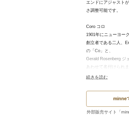
エンドにアジャストが
さ調整可能です。

Coro コロ

1901年にニューヨー
創立者である二人、Ema
の「Co」と、

Gerald Rosenb
あわせて名付けられま
1924年に参画したアート
続きを読む
ルフ・カッツの活躍によ
一気にアメリカ最大
成長します。

カルティエのジュエ
れたデュエットと呼ば
２つのブローチやフ