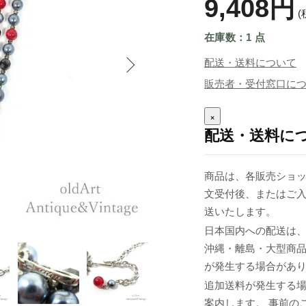
9,408円
(
在庫数：1 点
配送・送料について
販売者・受付窓口に
×
配送・送料に
商品は、各販売ショッ
文受付後、またはご入
送いたします。
日本国内への配送は、
沖縄・離島・大型商
が発生する場合があ
追加送料が発生する
案内します。 事前の