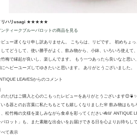
リハリusagi
★★★★★
アンティークブルーパロットの商品を見る
レビュー遅くなり申し訳ありません。 こちらは、リピです。 初めちょ
うしてどうして、使い勝手がよく、飲み物から、小鉢、いろいろ使えて
松竹梅で縁起が良いし、楽しんでます。 もう一つあったら良いなと思い
切にヘビーユーズしてゆきたいと思います。 ありがとうございました。
NTIQUE LEAVESからのコメント
このたびはご購入と心のこもったレビューをありがとうございます😊🍵
ている器とのお言葉に私たちもとても嬉しくなりました🌸 飲み物はも
り、松竹梅の文様を楽しみながら食卓を彩ってください🎋🥢 ANTIQUE 
ーパロット」も、また素敵な出会いをお届けできる日を心よりお待ちして
すべて表示