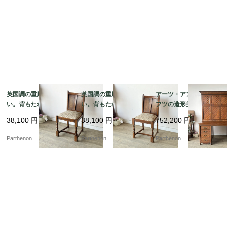
英国調の重厚な佇ま
英国調の重厚な佇ま
アーツ・アンド・クラ
い。背もたれの彫刻が
い。背もたれの彫刻が
フツの造形美が光る、
美しいオーク材ダイニ
美しいオーク材ダイニ
名門Sopwith & Co社製
38,100
円
38,100
円
752,200
円
ングチェア【2229】
ングチェア【2228】
の大型オークプレジデ
ントデスク【d67】
Parthenon
Parthenon
Parthenon