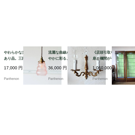
で安心してお使いいただけます。

やわらかな光を灯す訳
流麗な曲線が壁面を華
《店頭引取り限定》3枚
あり品。三段フォルム
やかに彩る、金色の装
扉と欄間がそろう希少
が愛らしいピンクガラ
飾が優雅に映える2灯式
な建具。花文様のステ
17,000
円
36,000
円
1,060,000
円
スのペンダントライト
ウォールランプ【222
ンドグラスを彩る大型
【8520-4】
7】
ドアセット【03433】
Parthenon
Parthenon
Parthenon