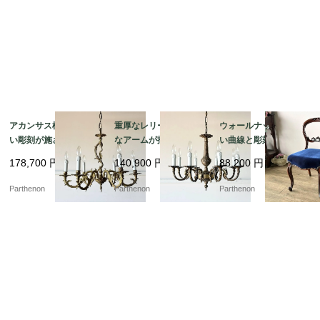
アカンサス模様の美し
重厚なレリーフと優美
ウォールナットの美し
い彫刻が施されたブラ
なアームが描く気品。
い曲線と彫刻が目を惹
ス照明。クラシカルな
クラシカルな真鍮の輝
く、空間を優雅に彩る
178,700
円
140,900
円
88,200
円
空間を演出する6灯式シ
きが空間を魅了する8灯
気品あるバルーンチェ
ャンデリア【sy393】
式シャンデリア【sy46
ア【c237-2】
Parthenon
Parthenon
Parthenon
6】