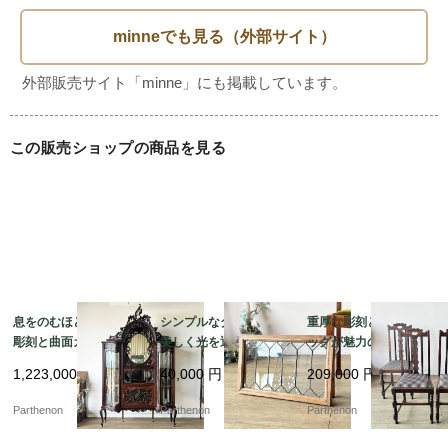
はやや小ぶりなタイプ。こういったデザインでこのサイズは
非常に珍しいのではないでしょうか。

【デスクテーブル】と曖昧な商品名ですが、名前の通りどち
らの使い方も出来そうな家具です。片側には引出しが付いて
います。360度装飾が施されているので壁付、というよりは
この販売ショップの商品を見る
お部屋の中央に設置していただくデスクになります。普段は
作業デスクとして、お客様が来たときには対面に座って軽食
や軽作業が出来る広い天板が魅力的です。

年代物の為状態が悪い箇所があります。まず天板は若干の反
りがあります。これは木材そのものの反りになるので修復す
ることが出来ません。また天板には凹み等の傷や割れている
息をのむほどの繊細な
シンプルなダイヤ柄が
重厚な彫刻とボビンレ
彫刻と曲面ガラスが美
美しく光を通すステン
ッグが魅力のオーク製
部分もございます。再塗装をご希望の場合はお見積りいたし
しいマホガニー製シフ
ドグラス。施工や飾り
ダイニングチェア4脚セ
ますのでご相談ください。脚部には数カ所に虫食いの跡があ
1,223,000
円
40,000
円
209,000
円
ォニア。華やかな存在
に便利な木製フレーム
ット。張り替え済みで
ります。

感を放つミラー付きキ
付き。【51625-1】
快適な座り心地。【c3
Parthenon
Parthenon
Parthenon
ャビネット【k182】
25】
ただ耐久的な問題は無く、当店でしっかり修復いたしますの