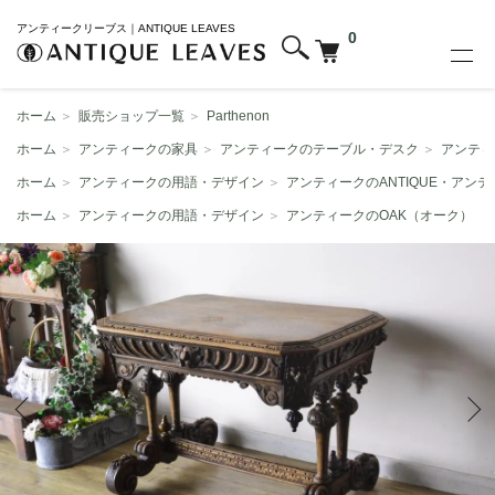
アンティークリーブス｜ANTIQUE LEAVES
0
ホーム
＞
販売ショップ一覧
＞
Parthenon
ホーム
＞
アンティークの家具
＞
アンティークのテーブル・デスク
＞
アンティ
ホーム
＞
アンティークの用語・デザイン
＞
アンティークのANTIQUE・アン
ホーム
＞
アンティークの用語・デザイン
＞
アンティークのOAK（オーク）