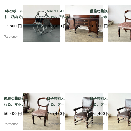
3本のボトルをコンパク
MAPLE & Co社製 クラ
優雅な曲線美に魅了さ
トに収納できる卓上ボ
シカルで品のある佇ま
れる、マホガニーアン
トルホルダー。葡萄の
いのマホガニーサイド
ティークバルーンチェ
13,800
円
383,400
円
56,400
円
装飾が美しいアイアン
ボード【s72】
ア 張替え済み【c347
製ワインラック【8529
-2】
Parthenon
Parthenon
Parthenon
-6】
優雅な曲線美に魅了さ
獅子彫刻と真鍮鋲が映
獅子彫刻と真鍮鋲が映
れる、マホガニーアン
える、ダークブラウン
える、ダークブラウン
ティークバルーンチェ
本革張りの重厚なクラ
本革張りの重厚なクラ
56,400
円
275,400
円
275,400
円
ア 張替え済み【c347
シックアームチェア【d
シックアームチェア【d
-1】
s23-7】
s23-8】
Parthenon
Parthenon
Parthenon