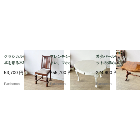
パネル【4478】
クラシカルな書斎や食
フレンチシャビーな佇
希少バールウォールナ
卓を彩る木製椅子。優
まい、マホガニーのエ
ットの煌めき。美しい
美なバルボスレッグが
クステンション・ダイ
波型天板とツイストレ
53,700
円
255,700
円
224,900
円
目を引くオーク材ダイ
ニングテーブル【t32
ッグのセンターテーブ
ニングチェア【ds57-
4】
ル【t329】
Parthenon
Parthenon
Parthenon
1】