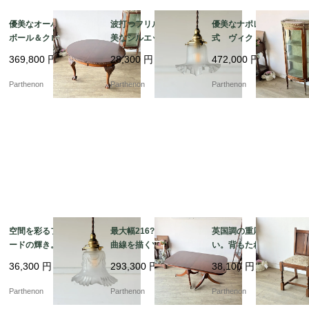
優美なオーバル天板と
波打つフリルが描く優
優美なナポレオン3世様
ボール＆クロウ脚のエ
美なシルエット。繊細
式 ヴィクトリア時代
クステンションテーブ
なリブ紋様が光を拡散
の空気を今に伝えるデ
369,800
円
28,300
円
472,000
円
ル 緻密な彫刻が施され
するフロストガラス・
ィスプレイキャビネッ
た格調高い佇まい【t32
ペンダントランプ【ls2
ト【9526】
Parthenon
Parthenon
Parthenon
6】
16-6】
空間を彩るフリルシェ
最大幅216?p！優美な
英国調の重厚な佇ま
ードの輝き。優美なガ
曲線を描くツインペデ
い。背もたれの彫刻が
ーランド装飾が浮かび
スタル脚とオーバル型
美しいオーク材ダイニ
36,300
円
293,300
円
38,100
円
上がるフロストガラ
の伸長式ダイニングテ
ングチェア【2230】
ス・ペンダントランプ
ーブル【t327】
Parthenon
Parthenon
Parthenon
【ls216-4】