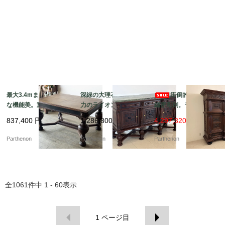
最大3.4mまで拡張可能
深緑の大理石天板と迫
圧倒的な風格と
な機能美。重厚なバル
力のライオン彫刻。重
細密彫刻。ライオンが
ボスレッグとライオン
厚な佇まいで空間を彩
守る重厚な佇まいの大
837,400
円
1,286,800
円
4,297,320 円
彫刻が目を引くエクス
る大型サイドボード【d
型キャビネット【ds23
テンションテーブル【d
s23-10】
-11】
Parthenon
Parthenon
Parthenon
s23-9】
全
1061
件中
1 - 60
表示
1
ページ目