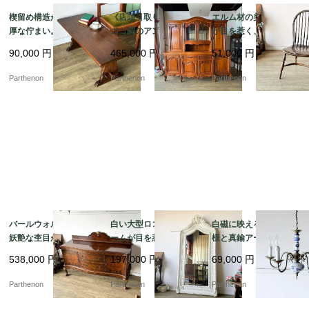
楔留め構造が映える重
《店頭引取り限定》ロ
エルム材の美しい木目
厚な佇まい。力強いオ
ココ調のアンティーク
が目を惹く、温かみあ
ークの木目を楽しむコ
風大型キャビネット。
る空間を演出するヴィ
90,000
円
465,000
円
51,000
円
ーヒーテーブル【t32
空間を圧倒的な気品で
ンテージ調の木製ウィ
0】
彩るガラス扉付きのカ
ンザーチェア【c349】
Parthenon
Parthenon
Parthenon
ップボード。【k207】
バールウォルナットの
白い大型ロココ調フレ
白磁に映える青い花模
妖艶な杢目が目を惹
ームが目を惹く、空間
様と真鍮アームのコン
く、空間を優雅に彩る
を優雅に彩るアンティ
トラスト。爽やかな気
538,000
円
197,000
円
69,000
円
チッペンデール様式の
ーク調の大型スタンド
品を漂わせる陶器製5灯
サイドボード【ds43-
ミラー【fo244】
式シャンデリア【sy47
Parthenon
Parthenon
Parthenon
2】
6】