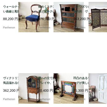
ウォールナットの美し
煌めくステンドグラス
シノワズリの風合いが
い曲線と彫刻が目を惹
扉とオークの味わいが
魅力的 ヴィクトリア
く、空間を優雅に彩る
魅力のスタッキングブ
期のマホガニースクリ
88,200
円
676,300
円
353,200
円
気品あるバルーンチェ
ックケース【k184】
ーン【fo110】
ア【c237-1】
Parthenon
Parthenon
Parthenon
ヴィクトリア朝後期の
壁への立て掛けディス
凹凸のあるモールディ
気品溢れる佇まいのツ
プレイや、リノベーシ
ングが美しい現状渡し
イストレッグ・ガラス
ョンの造作装飾パーツ
の建具。シャビーホワ
362,200
円
70,400
円
75,300
円
キャビネット【k108】
に。色鮮やかな型板ガ
イトの4パネル木製ペイ
ラスが光に煌めく木製
ントドア【6697】
Parthenon
Parthenon
Parthenon
パネル【2271】