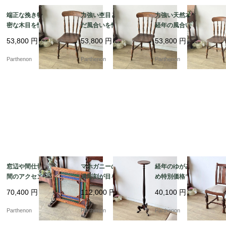
端正な挽き物細工と緻
力強い杢目と時を刻ん
力強い天然木の木目と
密な木目を愉しむ、ク
だ風合いを愉しむ、ク
経年の風合いを愉しむ
ラシカルな椅子。深み
ラシカルなダイニング
クラシカルな椅子。美
53,800
円
53,800
円
53,800
円
のある重厚な色艶が空
チェア。美しい挽き物
しい旋盤加工のスポン
間を引き締める、木製
加工の背もたれが目を
ドルが映える木製キッ
Parthenon
Parthenon
Parthenon
キッチンチェア【c313
惹く、木製カントリー
チンチェア【c313-1】
-3】
チェア【c313-2】
窓辺や間仕切りに、空
マホガニーの美しい縦
経年のゆがみがあるた
間のアクセントとなる
溝彫刻が目を惹く、空
め特別価格でのご案
美しい幾何学デザイ
間を優雅に彩るスリム
内。バルボスレッグが
70,400
円
112,000
円
40,100
円
ン。色鮮やかなテクス
なフォルムの花台・ラ
映えるオーク材ダイニ
チャガラスが彩る、木
ンプスタンド【fo15
ングチェア【ds57-2】
Parthenon
Parthenon
Parthenon
枠付きステンドグラス
1】