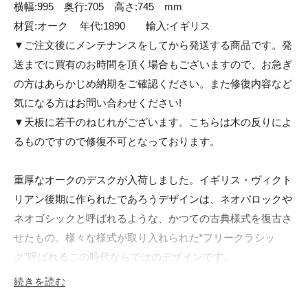
横幅:995　奥行:705　高さ:745　mm	

材質:オーク	年代:1890	輸入:イギリス

▼ご注文後にメンテナンスをしてから発送する商品です。発
送までに買有のお時間を頂く場合もございますので、お急ぎ
の方はあらかじめ納期をご確認ください。また修復内容など
気になる方はお問い合わせください!

▼天板に若干のねじれがございます。こちらは木の反りによ
るものですので修復不可となっております。

重厚なオークのデスクが入荷しました。イギリス・ヴィクト
リアン後期に作られたであろうデザインは、ネオバロックや
ネオゴシックと呼ばれるような、かつての古典様式を復古さ
せたもの。様々な様式が取り入れられた“フリークラシッ
ク”呼ばれるこの時代ならではのデザインです。

ダークオークのカラーに全体的にびっしりと彫り込まれた繊
続きを読む
細な彫刻…重厚な印象を受けるデスクですがサイズ感として