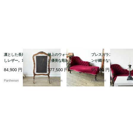
凛とした長尾鳥の型押
極上のウォールナット
プレスガラスとアイア
しレザー。19世紀末フ
と優美な彫刻の芸術。1
ンが織りなす重厚な佇
レンチアンティークの
9世紀末の風格を纏うア
まい。元オイルランプ
84,900
円
377,500
円
95,500
円
木製ファイアースクリ
ンティーク・シェーズ
の趣を残したスタンド
ーン【8555】
ロング（ソファ）【c3
ランプ【03430】
Parthenon
Parthenon
Parthenon
34】