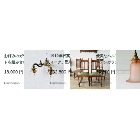
お好みのガラスシェー
1910年代英国製アンテ
優美なベルフラワー型
ドを組み合わせて楽し
ィーク。堅牢なオーク
サテンガラスシェー
める灯具。重厚なダイ
無垢材のツイストダイ
ド。温かみのあるピン
18,000
円
232,800
円
35,200
円
キャスト製の2灯式ウォ
ニングチェア4脚セット
クが空間を彩るペンダ
ールランプ【51766】
【c326】
ントライト【ls216-7】
Parthenon
Parthenon
Parthenon