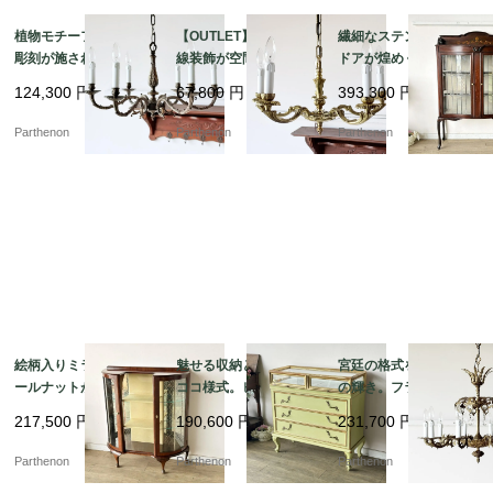
植物モチーフの精密な
【OUTLET】優雅な曲
繊細なステンドグラス
彫刻が施された気品溢
線装飾が空間を華やか
ドアが煌めく、気品漂
れる吊り下げ照明。優
に彩るペンダント照
うマホガニーガラスキ
124,300
円
67,800
円
393,300
円
美な曲線を描く真鍮製6
明。クラシカルな雰囲
ャビネット【k107】
灯シャンデリア【sy44
気を演出する5灯シャン
Parthenon
Parthenon
Parthenon
5】
デリア【sy447】
絵柄入りミラーとウォ
魅せる収納と優美なロ
宮廷の格式を纏う10灯
ールナットが美しいア
ココ様式。ピスタチオ
の輝き。フランスアン
ンティーク・ガラスキ
グリーンの引き出し式
ティークの重厚な真鍮
217,500
円
190,600
円
231,700
円
ャビネット（飾り棚）
ガラスショーケース付
製大型クリスタルシャ
【k150】
き 3段チェスト【fo25
ンデリア【sy468】
Parthenon
Parthenon
Parthenon
5】