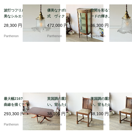
波打つフリルが描く優
優美なナポレオン3世様
空間を彩るフリルシェ
美なシルエット。繊細
式 ヴィクトリア時代
ードの輝き。優美なガ
なリブ紋様が光を拡散
の空気を今に伝えるデ
ーランド装飾が浮かび
28,300
円
472,000
円
36,300
円
するフロストガラス・
ィスプレイキャビネッ
上がるフロストガラ
ペンダントランプ【ls2
ト【9526】
ス・ペンダントランプ
Parthenon
Parthenon
Parthenon
16-6】
【ls216-4】
最大幅216?p！優美な
英国調の重厚な佇ま
英国調の重厚な佇ま
曲線を描くツインペデ
い。背もたれの彫刻が
い。背もたれの彫刻が
スタル脚とオーバル型
美しいオーク材ダイニ
美しいオーク材ダイニ
293,300
円
38,100
円
38,100
円
の伸長式ダイニングテ
ングチェア【2230】
ングチェア【2229】
ーブル【t327】
Parthenon
Parthenon
Parthenon