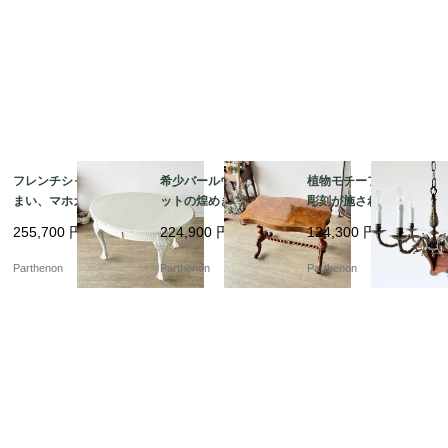
フレンチシャビーな佇
希少バールウォールナ
植物モチーフの精密な
まい、マホガニーのエ
ットの煌めき。美しい
彫刻が施された気品溢
クステンション・ダイ
波型天板とツイストレ
れる吊り下げ照明。優
255,700
円
224,900
円
124,300
円
ニングテーブル【t32
ッグのセンターテーブ
美な曲線を描く真鍮製6
4】
ル【t329】
灯シャンデリア【sy44
Parthenon
Parthenon
Parthenon
5】