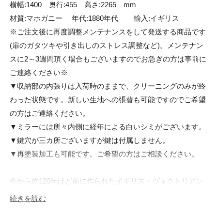
横幅:1400　奥行:455　高さ:2265　mm

材質:マホガニー	年代:1880年代	輸入:イギリス

※ご注文後に再度調整メンテナンスをして発送する商品です
(扉のガタツキや引き出しのストレス調整など)。メンテナン
スに2～3週間頂く場合もございますのでお急ぎの方は事前に
ご連絡ください※

▼収納部の内張りは入荷時のままで、クリーニングのみが終
わった状態です。新しい生地への張替も可能ですのでご希望
の方はご連絡ください。

▼ミラーには所々内側に経年による白いシミがございます。

▼鍵穴が三カ所ございますが鍵は付属しません。

▼再塗装加工も可能です。ご希望の方はご相談ください。

今から約120年ほど前に作られたイギリス・ヴィクトリアン
後期のシフォニア。ロココ調やゴシック様式を取り入れリバ
続きを読む
イバルされたデザインが流行していた時期ですので、こちら