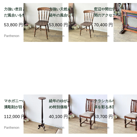
力強い杢目と時を刻ん
力強い天然木の木目と
窓辺や間仕切りに、空
だ風合いを愉しむ、ク
経年の風合いを愉しむ
間のアクセントとなる
ラシカルなダイニング
クラシカルな椅子。美
美しい幾何学デザイ
53,800
円
53,800
円
70,400
円
チェア。美しい挽き物
しい旋盤加工のスポン
ン。色鮮やかなテクス
加工の背もたれが目を
ドルが映える木製キッ
チャガラスが彩る、木
Parthenon
Parthenon
Parthenon
惹く、木製カントリー
チンチェア【c313-1】
枠付きステンドグラス
チェア【c313-2】
パネル【4478】
マホガニーの美しい縦
経年のゆがみがあるた
クラシカルな書斎や食
溝彫刻が目を惹く、空
め特別価格でのご案
卓を彩る木製椅子。優
間を優雅に彩るスリム
内。バルボスレッグが
美なバルボスレッグが
112,000
円
40,100
円
53,700
円
なフォルムの花台・ラ
映えるオーク材ダイニ
目を引くオーク材ダイ
ンプスタンド【fo15
ングチェア【ds57-2】
ニングチェア【ds57-
Parthenon
Parthenon
Parthenon
1】
1】