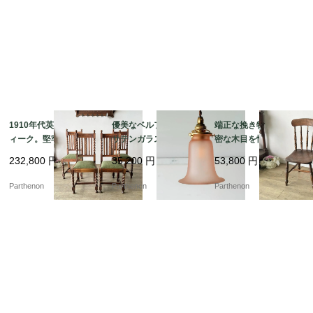
1910年代英国製アンテ
優美なベルフラワー型
端正な挽き物細工と緻
ィーク。堅牢なオーク
サテンガラスシェー
密な木目を愉しむ、ク
無垢材のツイストダイ
ド。温かみのあるピン
ラシカルな椅子。深み
232,800
円
35,200
円
53,800
円
ニングチェア4脚セット
クが空間を彩るペンダ
のある重厚な色艶が空
【c326】
ントライト【ls216-7】
間を引き締める、木製
Parthenon
Parthenon
Parthenon
キッチンチェア【c313
-3】