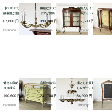
【OUTLET】優雅な曲
繊細なステンドグラス
絵柄入りミラーとウォ
線装飾が空間を華やか
ドアが煌めく、気品漂
ールナットが美しいア
に彩るペンダント照
うマホガニーガラスキ
ンティーク・ガラスキ
67,800
円
393,300
円
217,500
円
明。クラシカルな雰囲
ャビネット【k107】
ャビネット（飾り棚）
気を演出する5灯シャン
【k150】
Parthenon
Parthenon
Parthenon
デリア【sy447】
魅せる収納と優美なロ
宮廷の格式を纏う10灯
凛とした長尾鳥の型押
ココ様式。ピスタチオ
の輝き。フランスアン
しレザー。19世紀末フ
グリーンの引き出し式
ティークの重厚な真鍮
レンチアンティークの
190,600
円
231,700
円
84,900
円
ガラスショーケース付
製大型クリスタルシャ
木製ファイアースクリ
き 3段チェスト【fo25
ンデリア【sy468】
ーン【8555】
Parthenon
Parthenon
Parthenon
5】