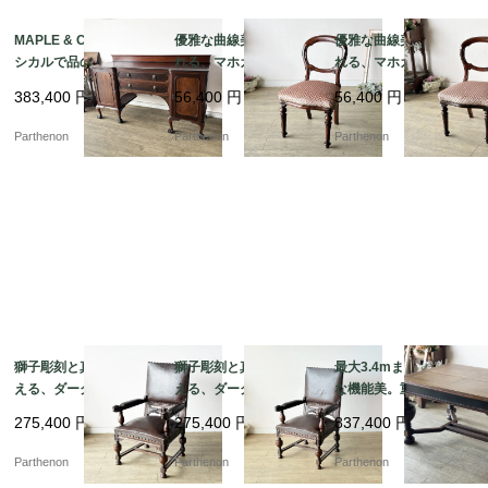
MAPLE & Co社製 クラ
優雅な曲線美に魅了さ
優雅な曲線美に魅了さ
シカルで品のある佇ま
れる、マホガニーアン
れる、マホガニーアン
いのマホガニーサイド
ティークバルーンチェ
ティークバルーンチェ
383,400
円
56,400
円
56,400
円
ボード【s72】
ア 張替え済み【c347
ア 張替え済み【c347
-2】
-1】
Parthenon
Parthenon
Parthenon
獅子彫刻と真鍮鋲が映
獅子彫刻と真鍮鋲が映
最大3.4mまで拡張可能
える、ダークブラウン
える、ダークブラウン
な機能美。重厚なバル
本革張りの重厚なクラ
本革張りの重厚なクラ
ボスレッグとライオン
275,400
円
275,400
円
837,400
円
シックアームチェア【d
シックアームチェア【d
彫刻が目を引くエクス
s23-7】
s23-8】
テンションテーブル【d
Parthenon
Parthenon
Parthenon
s23-9】