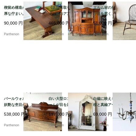
楔留め構造が映える重
《店頭引取り限定》ロ
エルム材の美しい木目
厚な佇まい。力強いオ
ココ調のアンティーク
が目を惹く、温かみあ
ークの木目を楽しむコ
風大型キャビネット。
る空間を演出するヴィ
90,000
円
465,000
円
51,000
円
ーヒーテーブル【t32
空間を圧倒的な気品で
ンテージ調の木製ウィ
0】
彩るガラス扉付きのカ
ンザーチェア【c349】
Parthenon
Parthenon
Parthenon
ップボード。【k207】
バールウォルナットの
白い大型ロココ調フレ
白磁に映える青い花模
妖艶な杢目が目を惹
ームが目を惹く、空間
様と真鍮アームのコン
く、空間を優雅に彩る
を優雅に彩るアンティ
トラスト。爽やかな気
538,000
円
197,000
円
69,000
円
チッペンデール様式の
ーク調の大型スタンド
品を漂わせる陶器製5灯
サイドボード【ds43-
ミラー【fo244】
式シャンデリア【sy47
Parthenon
Parthenon
Parthenon
2】
6】