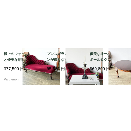
極上のウォールナット
プレスガラスとアイア
優美なオーバル天板と
と優美な彫刻の芸術。1
ンが織りなす重厚な佇
ボール＆クロウ脚のエ
9世紀末の風格を纏うア
まい。元オイルランプ
クステンションテーブ
377,500
円
95,500
円
369,800
円
ンティーク・シェーズ
の趣を残したスタンド
ル 緻密な彫刻が施され
ロング（ソファ）【c3
ランプ【03430】
た格調高い佇まい【t32
Parthenon
Parthenon
Parthenon
34】
6】