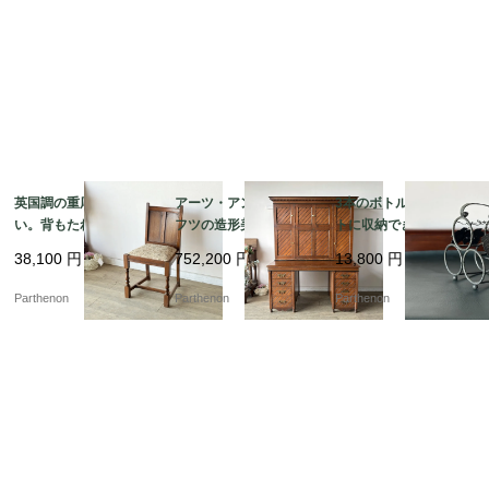
英国調の重厚な佇ま
アーツ・アンド・クラ
3本のボトルをコンパク
い。背もたれの彫刻が
フツの造形美が光る、
トに収納できる卓上ボ
美しいオーク材ダイニ
名門Sopwith & Co社製
トルホルダー。葡萄の
38,100
円
752,200
円
13,800
円
ングチェア【2228】
の大型オークプレジデ
装飾が美しいアイアン
ントデスク【d67】
製ワインラック【8529
Parthenon
Parthenon
Parthenon
-6】