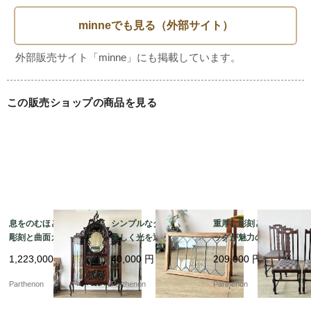
のシフォニアもロカイユやアカンサスのモチーフが取り入れ
られたエレガントなデザインで統一されています。ヴィクト
リアン様式の家具は濃いめのシックな色合いのものが多い
中、こちらは珍しく比較的明るいお色です。

質の良いマホガニーに全体に施された象嵌細工、また華やか
この販売ショップの商品を見る
な彫刻のどれをとってもハイクオリティな逸品です。

こちらは現在表面をオイルワックスで仕上げた状態ですの
で、アンティークレベルの小傷やシミなどがございますので
お写真にてご確認下さい。(再塗装加工も可能ですのでご希
望の方はご相談ください)

息をのむほどの繊細な
シンプルなダイヤ柄が
重厚な彫刻とボビンレ
彫刻と曲面ガラスが美
美しく光を通すステン
ッグが魅力のオーク製
しいマホガニー製シフ
ドグラス。施工や飾り
ダイニングチェア4脚セ
1,223,000
円
40,000
円
209,000
円
ォニア。華やかな存在
に便利な木製フレーム
ット。張り替え済みで
感を放つミラー付きキ
付き。【51625-1】
快適な座り心地。【c3
Parthenon
Parthenon
Parthenon
ャビネット【k182】
25】