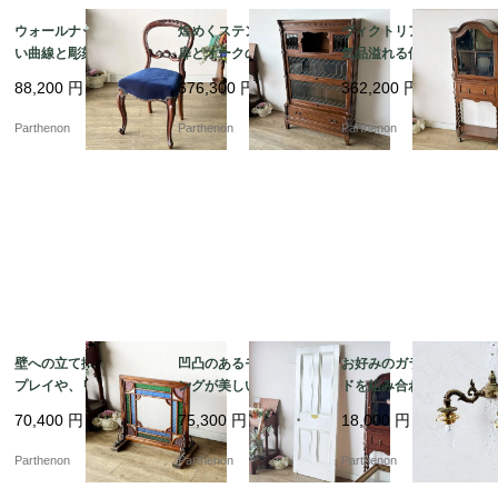
ウォールナットの美し
煌めくステンドグラス
ヴィクトリア朝後期の
い曲線と彫刻が目を惹
扉とオークの味わいが
気品溢れる佇まいのツ
く、空間を優雅に彩る
魅力のスタッキングブ
イストレッグ・ガラス
88,200
円
676,300
円
362,200
円
気品あるバルーンチェ
ックケース【k184】
キャビネット【k108】
ア【c237-1】
Parthenon
Parthenon
Parthenon
壁への立て掛けディス
凹凸のあるモールディ
お好みのガラスシェー
プレイや、リノベーシ
ングが美しい現状渡し
ドを組み合わせて楽し
ョンの造作装飾パーツ
の建具。シャビーホワ
める灯具。重厚なダイ
70,400
円
75,300
円
18,000
円
に。色鮮やかな型板ガ
イトの4パネル木製ペイ
キャスト製の2灯式ウォ
ラスが光に煌めく木製
ントドア【6697】
ールランプ【51766】
Parthenon
Parthenon
Parthenon
パネル【2271】