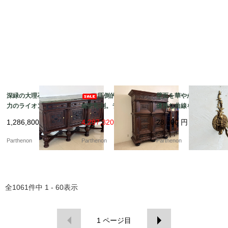
深緑の大理石天板と迫
圧倒的な風格と
壁面を華やかに彩る、
力のライオン彫刻。重
細密彫刻。ライオンが
優雅な曲線を描く真鍮
厚な佇まいで空間を彩
守る重厚な佇まいの大
製の1灯式ウォールラン
1,286,800
円
4,297,320 円
28,700
円
る大型サイドボード【d
型キャビネット【ds23
プ【2059】
s23-10】
-11】
Parthenon
Parthenon
Parthenon
全
1061
件中
1 - 60
表示
1
ページ目