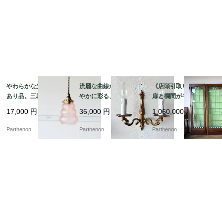
やわらかな光を灯す訳
流麗な曲線が壁面を華
《店頭引取り限定》3枚
あり品。三段フォルム
やかに彩る、金色の装
扉と欄間がそろう希少
が愛らしいピンクガラ
飾が優雅に映える2灯式
な建具。花文様のステ
17,000
円
36,000
円
1,060,000
円
スのペンダントライト
ウォールランプ【222
ンドグラスを彩る大型
【8520-4】
7】
ドアセット【03433】
Parthenon
Parthenon
Parthenon