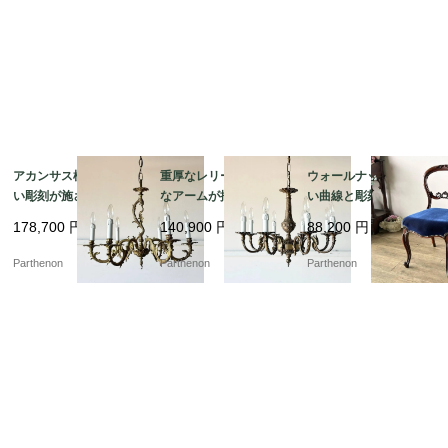
アカンサス模様の美し
重厚なレリーフと優美
ウォールナットの美し
い彫刻が施されたブラ
なアームが描く気品。
い曲線と彫刻が目を惹
ス照明。クラシカルな
クラシカルな真鍮の輝
く、空間を優雅に彩る
178,700
円
140,900
円
88,200
円
空間を演出する6灯式シ
きが空間を魅了する8灯
気品あるバルーンチェ
ャンデリア【sy393】
式シャンデリア【sy46
ア【c237-2】
Parthenon
Parthenon
Parthenon
6】